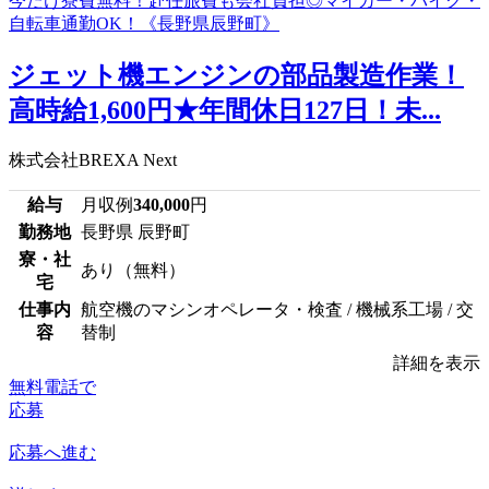
ジェット機エンジンの部品製造作業！
高時給1,600円★年間休日127日！未...
株式会社BREXA Next
給与
月収例
340,000
円
勤務地
長野県 辰野町
寮・社
あり（無料）
宅
仕事内
航空機のマシンオペレータ・検査 / 機械系工場 / 交
容
替制
詳細を表示
無料電話で
応募
応募へ進む