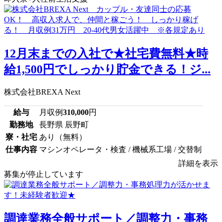
12月末までの入社で★社宅費無料★時
給1,500円でしっかり貯金できる！ジ...
株式会社BREXA Next
給与
月収例
310,000
円
勤務地
長野県 辰野町
寮・社宅
あり（無料）
仕事内容
マシンオペレータ・検査 / 機械系工場 / 交替制
詳細を表示
募集が停止しています
調達業務全般サポート／調整力・事務