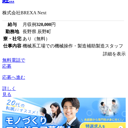
株式会社BREXA Next
給与
月収例
320,000
円
勤務地
長野県 辰野町
寮・社宅
あり（無料）
仕事内容
機械系工場での機械操作・製造補助製造スタッフ
詳細を表示
無料電話で
応募
応募へ進む
詳しく
見る