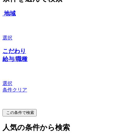
地域
選択
こだわり
給与/職種
選択
条件クリア
この条件で検索
人気の条件から検索