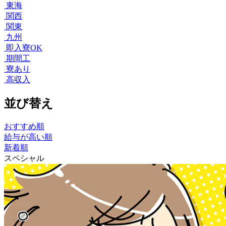
東海
関西
関東
九州
即入寮OK
期間工
寮あり
高収入
並び替え
おすすめ順
給与が高い順
新着順
スペシャル