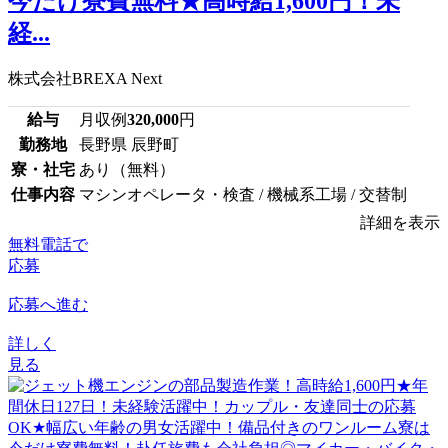
今だけ寮費無料★高時給1,600円！未
経...
株式会社BREXA Next
給与
月収例
320,000
円
勤務地
長野県 辰野町
寮・社宅
あり（無料）
仕事内容
マシンオペレータ・検査 / 機械系工場 / 交替制
詳細を表示
無料電話で
応募
応募へ進む
詳しく
見る