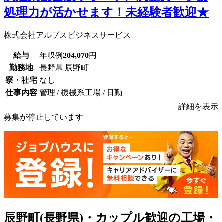
処理力が活かせます！未経験者歓迎★
株式会社アルプスビジネスサービス
給与
年収例
204,070
円
勤務地
長野県 辰野町
寮・社宅
なし
仕事内容
管理 / 機械系工場 / 日勤
詳細を表示
募集が停止しています
辰野町(長野県)・カップル歓迎の工場・