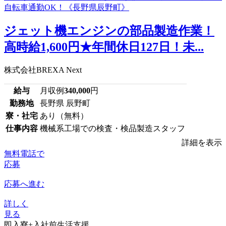
ジェット機エンジンの部品製造作業！
高時給1,600円★年間休日127日！未...
株式会社BREXA Next
給与
月収例
340,000
円
勤務地
長野県 辰野町
寮・社宅
あり（無料）
仕事内容
機械系工場での検査・検品製造スタッフ
詳細を表示
無料電話で
応募
応募へ進む
詳しく
見る
即入寮+入社前生活支援