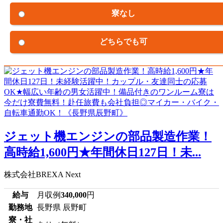
寮なし
どちらでも可
ジェット機エンジンの部品製造作業！
高時給1,600円★年間休日127日！未...
株式会社BREXA Next
給与
月収例
340,000
円
勤務地
長野県 辰野町
寮・社