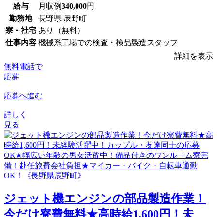
給与
月収例
340,000
円
勤務地
長野県 辰野町
寮・社宅
あり（無料）
仕事内容
機械系工場での検査・検品製造スタッフ
詳細を表示
無料電話で
応募
応募へ進む
詳しく
見る
ジェット機エンジンの部品製造作業！
今だけ寮費無料★高時給1,600円！未