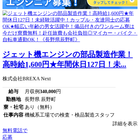
ジェット機エンジンの部品製造作業！
高時給1,600円★年間休日127日！未...
株式会社BREXA Next
給与
月収例
340,000
円
勤務地
長野県 辰野町
寮・社宅
あり（無料）
仕事内容
機械系工場での検査・検品製造スタッフ
詳細を表示
無料電話で
応募