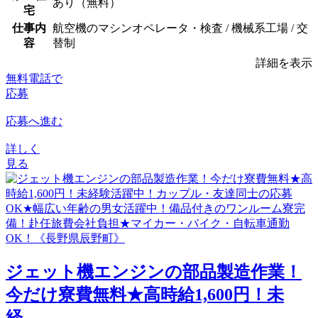
あり（無料）
宅
仕事内
航空機のマシンオペレータ・検査 / 機械系工場 / 交
容
替制
詳細を表示
無料電話で
応募
応募へ進む
詳しく
見る
ジェット機エンジンの部品製造作業！
今だけ寮費無料★高時給1,600円！未
経...