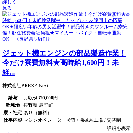
詳しく
見る
ジェット機エンジンの部品製造作業！
今だけ寮費無料★高時給1,600円！未
経...
株式会社BREXA Next
給与
月収例
320,000
円
勤務地
長野県 辰野町
寮・社宅
あり（無料）
仕事内容
マシンオペレータ・検査 / 機械系工場 / 交替制
詳細を表示