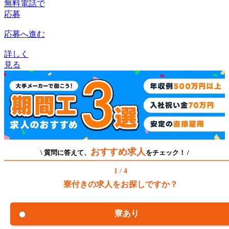
無料電話で
応募
応募へ進む
詳しく
見る
おすすめ求人
\ 質問に答えて、
をチェック！ /
1 / 4
寮付きの求人をお探しですか？
寮あり