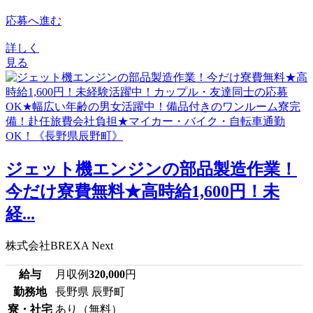
応募へ進む
詳しく
見る
ジェット機エンジンの部品製造作業！
今だけ寮費無料★高時給1,600円！未
経...
株式会社BREXA Next
給与
月収例
320,000
円
勤務地
長野県 辰野町
寮・社宅
あり（無料）