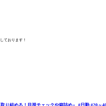
しております！
組める！目視チェックや箱詰め』 #日勤 #20～40代