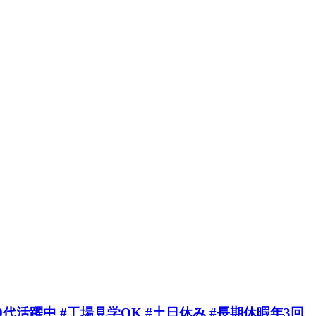
活躍中 #工場見学OK #土日休み #長期休暇年3回