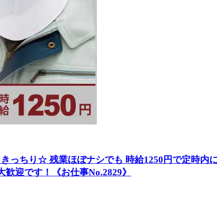
っちり☆ 残業ほぼナシでも 時給1250円で定時内
歓迎です！《お仕事No.2829》