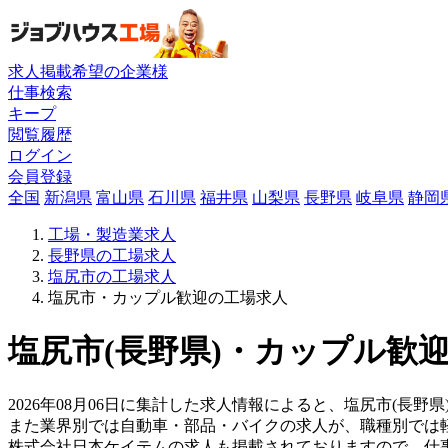
求人掲載希望の企業様
仕事検索
キープ
閲覧履歴
ログイン
会員登録
全国
新潟県
富山県
石川県
福井県
山梨県
長野県
岐阜県
静岡
工場・製造業求人
長野県の工場求人
塩尻市の工場求人
塩尻市・カップル歓迎の工場求人
塩尻市(長野県)・カップル歓迎
2026年08月06日に集計した求人情報によると、塩尻市(長野県
また業界別では自動車・部品・バイクの求人が、職種別では
株式会社日本ケイテムの求人も掲載されておりますので、仕