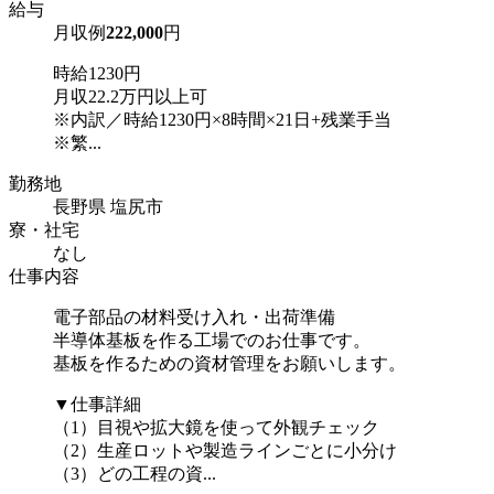
給与
月収例
222,000
円
時給1230円
月収22.2万円以上可
※内訳／時給1230円×8時間×21日+残業手当
※繁...
勤務地
長野県 塩尻市
寮・社宅
なし
仕事内容
電子部品の材料受け入れ・出荷準備
半導体基板を作る工場でのお仕事です。
基板を作るための資材管理をお願いします。
▼仕事詳細
（1）目視や拡大鏡を使って外観チェック
（2）生産ロットや製造ラインごとに小分け
（3）どの工程の資...