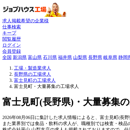
求人掲載希望の企業様
仕事検索
キープ
閲覧履歴
ログイン
会員登録
全国
新潟県
富山県
石川県
福井県
山梨県
長野県
岐阜県
静岡
工場・製造業求人
長野県の工場求人
富士見町の工場求人
富士見町・大量募集の工場求人
富士見町(長野県)・大量募集の
2026年08月06日に集計した求人情報によると、富士見町(長野
また業界別では食品・飲料の求人が、職種別では検査・検品
株式会社平山 山梨支店の求人も掲載されておりますので、