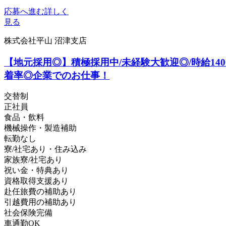
応募へ進む
詳しく
見る
株式会社平山 沼津支店
【地元採用◎】積極採用中/未経験大歓迎◎/時給140
着率◎企業でのお仕事！
交替制
正社員
食品・飲料
機械操作・製造補助
転勤なし
寮/社宅あり・住み込み
家族寮/社宅あり
祝い金・特典あり
資格取得支援あり
赴任旅費の補助あり
引越費用の補助あり
社会保険完備
車通勤OK