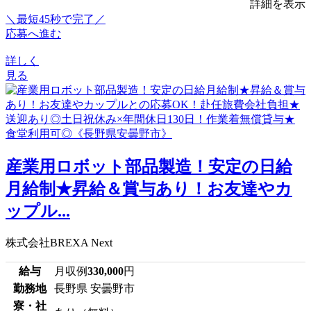
詳細を表示
＼最短45秒で完了／
応募へ進む
詳しく
見る
産業用ロボット部品製造！安定の日給
月給制★昇給＆賞与あり！お友達やカ
ップル...
株式会社BREXA Next
給与
月収例
330,000
円
勤務地
長野県 安曇野市
寮・社