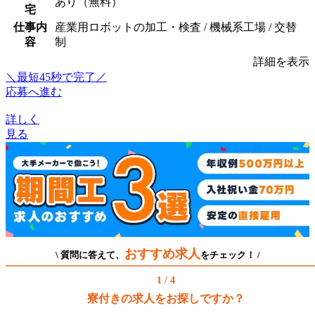
あり（無料）
宅
仕事内
産業用ロボットの加工・検査 / 機械系工場 / 交替
容
制
詳細を表示
＼最短45秒で完了／
応募へ進む
詳しく
見る
おすすめ求人
\ 質問に答えて、
をチェック！ /
1 / 4
寮付きの求人をお探しですか？