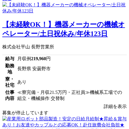
【未経験OK！】機器メーカーの機械オ
ペレーター/土日祝休み/年休123日
株式会社平山 長野営業所
給与
月収例
219,960
円
勤務
長野県 安曇野市
地
寮・
あり
社宅
仕事
≪寮完備・月収21.5万円・正社員≫機械系工場での
内容
組立・機械操作 交替制
詳細を表示
募集が停止しています