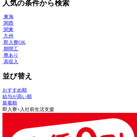
人気の条件から検索
東海
関西
関東
九州
即入寮OK
期間工
寮あり
高収入
並び替え
おすすめ順
給与が高い順
新着順
即入寮+入社前生活支援