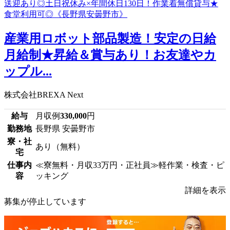
産業用ロボット部品製造！安定の日給
月給制★昇給＆賞与あり！お友達やカ
ップル...
株式会社BREXA Next
給与
月収例
330,000
円
勤務地
長野県 安曇野市
寮・社
あり（無料）
宅
仕事内
≪寮無料・月収33万円・正社員≫軽作業・検査・ピ
容
ッキング
詳細を表示
募集が停止しています