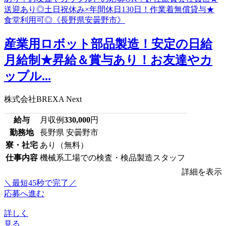
産業用ロボット部品製造！安定の日給
月給制★昇給＆賞与あり！お友達やカ
ップル...
株式会社BREXA Next
給与
月収例
330,000
円
勤務地
長野県 安曇野市
寮・社宅
あり（無料）
仕事内容
機械系工場での検査・検品製造スタッフ
詳細を表示
＼最短45秒で完了／
応募へ進む
詳しく
見る