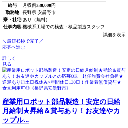
給与
月収例
330,000
円
勤務地
長野県 安曇野市
寮・社宅
あり（無料）
仕事内容
機械系工場での検査・検品製造スタッフ
詳細を表示
＼最短45秒で完了／
応募へ進む
詳しく
見る
産業用ロボット部品製造！安定の日給
月給制★昇給＆賞与あり！お友達やカ
ップル...