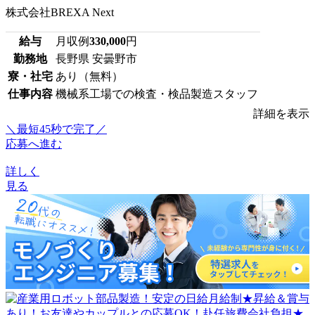
株式会社BREXA Next
給与
月収例
330,000
円
勤務地
長野県 安曇野市
寮・社宅
あり（無料）
仕事内容
機械系工場での検査・検品製造スタッフ
詳細を表示
＼最短45秒で完了／
応募へ進む
詳しく
見る