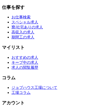
仕事を探す
お仕事検索
スペシャル求人
寮/社宅ありの求人
高収入の求人
期間工の求人
マイリスト
おすすめの求人
キープ中の求人
求人の閲覧履歴
コラム
ジョブハウス工場について
工場コラム
アカウント