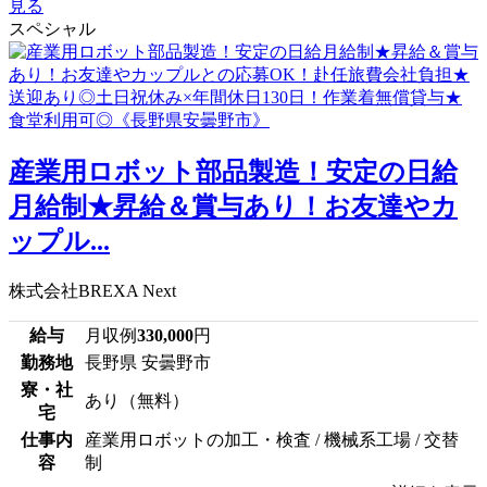
見る
スペシャル
産業用ロボット部品製造！安定の日給
月給制★昇給＆賞与あり！お友達やカ
ップル...
株式会社BREXA Next
給与
月収例
330,000
円
勤務地
長野県 安曇野市
寮・社
あり（無料）
宅
仕事内
産業用ロボットの加工・検査 / 機械系工場 / 交替
容
制