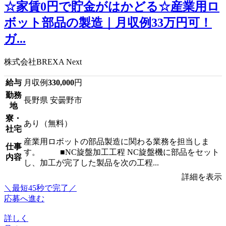
☆家賃0円で貯金がはかどる☆産業用ロ
ボット部品の製造｜月収例33万円可！
ガ...
株式会社BREXA Next
給与
月収例
330,000
円
勤務
長野県 安曇野市
地
寮・
あり（無料）
社宅
産業用ロボットの部品製造に関わる業務を担当しま
仕事
す。 ■NC旋盤加工工程 NC旋盤機に部品をセット
内容
し、加工が完了した製品を次の工程...
詳細を表示
＼最短45秒で完了／
応募へ進む
詳しく