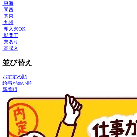
東海
関西
関東
九州
即入寮OK
期間工
寮あり
高収入
並び替え
おすすめ順
給与が高い順
新着順