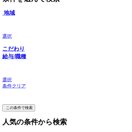
地域
選択
こだわり
給与/職種
選択
条件クリア
この条件で検索
人気の条件から検索