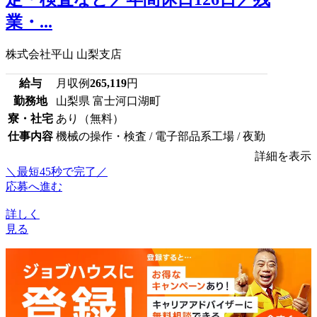
業・...
株式会社平山 山梨支店
給与
月収例
265,119
円
勤務地
山梨県 富士河口湖町
寮・社宅
あり（無料）
仕事内容
機械の操作・検査 / 電子部品系工場 / 夜勤
詳細を表示
＼最短45秒で完了／
応募へ進む
詳しく
見る