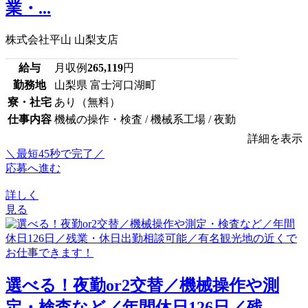
業・...
株式会社平山 山梨支店
給与
月収例
265,119
円
勤務地
山梨県 富士河口湖町
寮・社宅
あり（無料）
仕事内容
機械の操作・検査 / 機械系工場 / 夜勤
詳細を表示
＼最短45秒で完了／
応募へ進む
詳しく
見る
選べる！夜勤or2交替／機械操作や測
定・検査など／年間休日126日／残