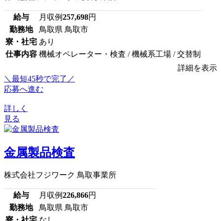
給与
月収例
257,698
円
勤務地
鳥取県 鳥取市
寮・社宅
あり
仕事内容
機械オペレーター・検査 / 機械系工場 / 交替制
詳細を表示
＼最短45秒で完了／
応募へ進む
詳しく
見る
金属製品検査
株式会社フジワーク 鳥取事業所
給与
月収例
226,866
円
勤務地
鳥取県 鳥取市
寮・社宅
なし