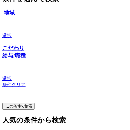
地域
選択
こだわり
給与/職種
選択
条件クリア
この条件で検索
人気の条件から検索