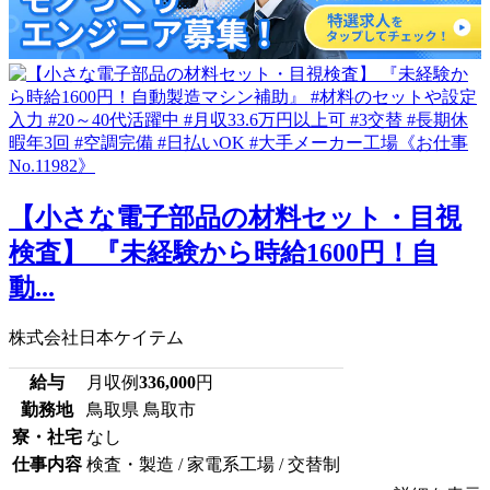
【小さな電子部品の材料セット・目視
検査】 『未経験から時給1600円！自
動...
株式会社日本ケイテム
給与
月収例
336,000
円
勤務地
鳥取県 鳥取市
寮・社宅
なし
仕事内容
検査・製造 / 家電系工場 / 交替制