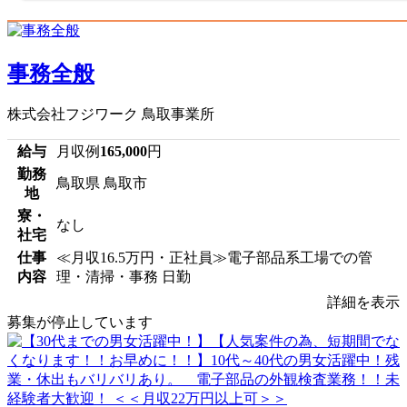
事務全般
株式会社フジワーク 鳥取事業所
給与
月収例
165,000
円
勤務
鳥取県 鳥取市
地
寮・
なし
社宅
仕事
≪月収16.5万円・正社員≫電子部品系工場での管
内容
理・清掃・事務 日勤
詳細を表示
募集が停止しています