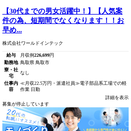
【30代までの男女活躍中！】【人気案
件の為、短期間でなくなります！！お
早め...
株式会社ワールドインテック
給与
月収例
226,699
円
勤務地
鳥取県 鳥取市
寮・社
なし
宅
仕事内
≪月収22.5万円・派遣社員≫電子部品系工場での軽
容
作業 日勤
詳細を表示
募集が停止しています