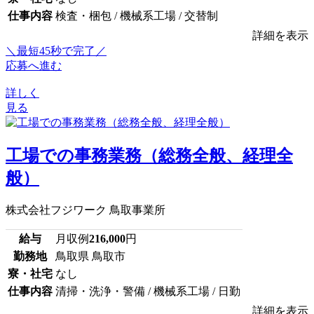
仕事内容
検査・梱包 / 機械系工場 / 交替制
詳細を表示
＼最短45秒で完了／
応募へ進む
詳しく
見る
工場での事務業務（総務全般、経理全
般）
株式会社フジワーク 鳥取事業所
給与
月収例
216,000
円
勤務地
鳥取県 鳥取市
寮・社宅
なし
仕事内容
清掃・洗浄・警備 / 機械系工場 / 日勤
詳細を表示