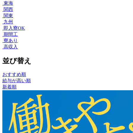
東海
関西
関東
九州
即入寮OK
期間工
寮あり
高収入
並び替え
おすすめ順
給与が高い順
新着順