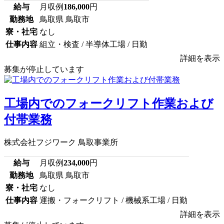
給与
月収例
186,000
円
勤務地
鳥取県 鳥取市
寮・社宅
なし
仕事内容
組立・検査 / 半導体工場 / 日勤
詳細を表示
募集が停止しています
工場内でのフォークリフト作業および
付帯業務
株式会社フジワーク 鳥取事業所
給与
月収例
234,000
円
勤務地
鳥取県 鳥取市
寮・社宅
なし
仕事内容
運搬・フォークリフト / 機械系工場 / 日勤
詳細を表示