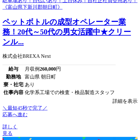
ペットボトルの成型オペレーター業
務！20代～50代の男女活躍中★クリー
ンル...
株式会社BREXA Next
給与
月収例
260,000
円
勤務地
富山県 朝日町
寮・社宅
あり
仕事内容
化学系工場での検査・検品製造スタッフ
詳細を表示
＼最短45秒で完了／
応募へ進む
詳しく
見る