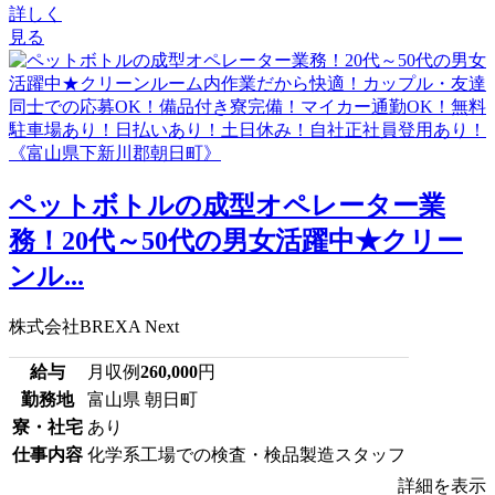
詳しく
見る
ペットボトルの成型オペレーター業
務！20代～50代の男女活躍中★クリー
ンル...
株式会社BREXA Next
給与
月収例
260,000
円
勤務地
富山県 朝日町
寮・社宅
あり
仕事内容
化学系工場での検査・検品製造スタッフ
詳細を表示