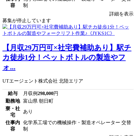
容
制
詳細を表示
募集が停止しています
【月収29万円可×社宅費補助あり】駅チ
カ徒歩1分！ペットボトルの製造やフ
ォ...
UTエージェント株式会社 北陸エリア
給与
月収例
298,000
円
勤務地
富山県 朝日町
寮・社
あり
宅
仕事内
化学系工場での機械操作・製造オペレーター 交替
容
制