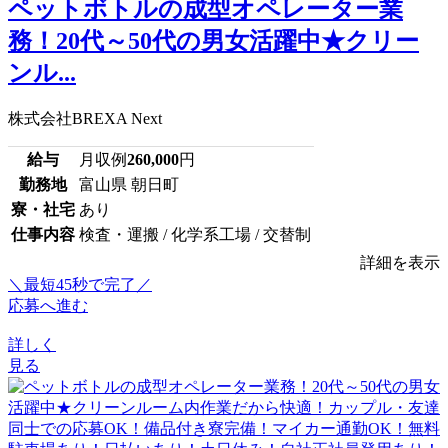
ペットボトルの成型オペレーター業
務！20代～50代の男女活躍中★クリー
ンル...
株式会社BREXA Next
給与
月収例
260,000
円
勤務地
富山県 朝日町
寮・社宅
あり
仕事内容
検査・運搬 / 化学系工場 / 交替制
詳細を表示
＼最短45秒で完了／
応募へ進む
詳しく
見る