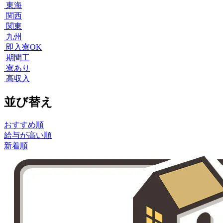
東海
関西
関東
九州
即入寮OK
期間工
寮あり
高収入
並び替え
おすすめ順
給与が高い順
新着順