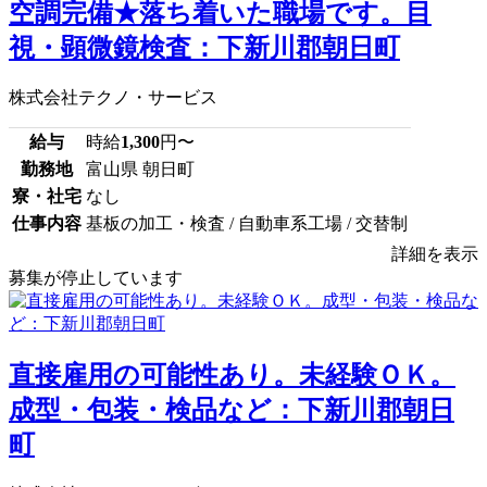
空調完備★落ち着いた職場です。目
視・顕微鏡検査：下新川郡朝日町
株式会社テクノ・サービス
給与
時給
1,300
円〜
勤務地
富山県 朝日町
寮・社宅
なし
仕事内容
基板の加工・検査 / 自動車系工場 / 交替制
詳細を表示
募集が停止しています
直接雇用の可能性あり。未経験ＯＫ。
成型・包装・検品など：下新川郡朝日
町