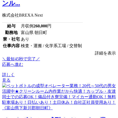
ンル...
株式会社BREXA Next
給与
月収例
260,000
円
勤務地
富山県 朝日町
寮・社宅
あり
仕事内容
検査・運搬 / 化学系工場 / 交替制
詳細を表示
＼最短45秒で完了／
応募へ進む
詳しく
見る