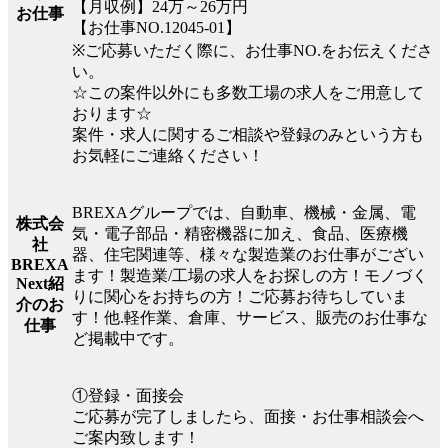
【月収例】24万～26万円
お仕事
【お仕事NO.12045-01】
※ご応募いただく際に、お仕事NO.をお伝えくださ
い。
☆この案件以外にも多数工場の求人をご用意して
おります☆
案件・求人に関するご相談や登録のみという方も
お気軽にご連絡ください！
BREXAグループでは、自動車、機械・金属、電
株式会
気・電子部品・精密機器に加え、食品、医療機
社
器、住宅関連等、様々な製造業のお仕事がござい
BREXA
ます！製造業/工場の求人をお探しの方！モノづく
Next紹
りに関心をお持ちの方！ご応募お待ちしていま
介のお
す！他.軽作業、倉庫、サービス、販売のお仕事な
仕事
ど掲載中です。
①登録・面接会
ご応募が完了しましたら、面接・お仕事相談会へ
ご案内致します！