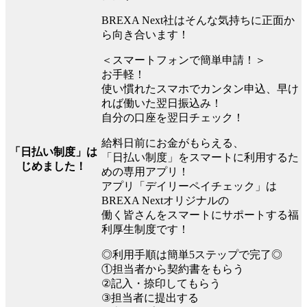
BREXA Next社はそんな気持ちに正面か
ら向き合います！
＜スマートフォンで簡単申請！＞
お手軽！
使い慣れたスマホでカンタン申込、早け
れば働いた翌日振込み！
自分の口座を翌日チェック！
給料日前にお金がもらえる、
「日払い制度」は
「日払い制度」をスマートに利用するた
じめました！
めの専用アプリ！
アプリ「デイリーペイチェック」は
BREXA Nextオリジナルの
働く皆さんをスマートにサポートする福
利厚生制度です！
◎利用手順は簡単5ステップで完了◎
①担当者から契約書をもらう
②記入・捺印してもらう
③担当者に提出する