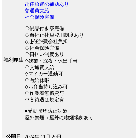
赴任旅費の補助あり
交通費支給
社会保険完備
◇備品付き寮完備
◇自社正社員登用制度あり
◇赴任旅費会社負担
◇社会保険完備
◇日払い制度あり
福利厚生
◇残業・深夜・休出手当
◇交通費支給
◇マイカー通勤可
◇有給休暇
◇お弁当持ち込み可
◇作業着無償貸与
※各待遇は規定有
■受動喫煙防止対策
屋外禁煙（屋外に喫煙場所あり）
2024年 11月 20日
公開日