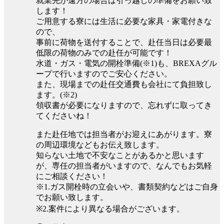
就業先が遠方の場合は引っ越しの準備をお願い致
します！
ご用意する寮には生活に必要な家具・家電付きな
ので、
事前に荷物を送付することで、赴任当日は必要最
低限の荷物のみでの赴任が可能です！
水道・ガス・電気の開栓準備(※1)も、BREXAグル
ープで行いますのでご安心ください。
また、現場までの赴任交通費も会社にて負担致し
ます。(※2)
領収書が必要になりますので、忘れずに取ってき
てくださいね！
また赴任地では担当者がお迎えにあがります。寮
の周辺環境などもお伝え致します。
知らない土地で不安なことがあるかと思います
が、専任の担当者がいますので、なんでもお気軽
にご相談ください！
※1.ガス開栓時の立会いや、書類契約などはご自身
でお願い致します。
※2.案件により異なる場合がございます。