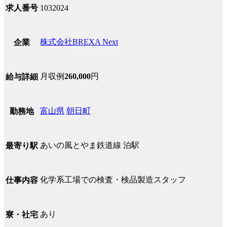
求人番号
1032024
株式会社BREXA Next
企業
月収例
260,000
円
給与詳細
富山県
朝日町
勤務地
あいの風とやま鉄道線 泊駅
最寄り駅
化学系工場での検査・検品製造スタッフ
仕事内容
あり
寮・社宅