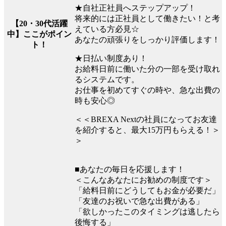
★自社正社員へステップアップ！
将来的には正社員として働きたい！と考
【20・30代活躍
えている方必見☆
中】ここがポイン
あなたの頑張りをしっかり評価します！
ト！
★日払い制度あり！
お給料日前に働いた分の一部を受け取れ
るシステムです。
お仕事を初めてすぐの時や、急な出費の
時も安心◎
＜＜BREXA Nextの社員になってお友達
を紹介すると、最大15万円もらえる！＞
＞
■あなたの毎日を応援します！
＜こんなあなたにお勧めの制度です＞
「給料日前にどうしてもお金が必要だ」
「友達のお祝いで急な出費がある」
「欲しかったこのタイミングは逃したら
後悔する」