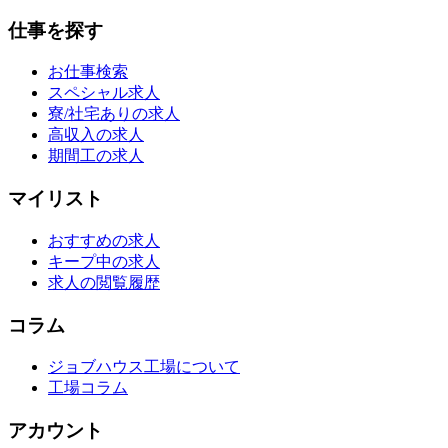
仕事を探す
お仕事検索
スペシャル求人
寮/社宅ありの求人
高収入の求人
期間工の求人
マイリスト
おすすめの求人
キープ中の求人
求人の閲覧履歴
コラム
ジョブハウス工場について
工場コラム
アカウント