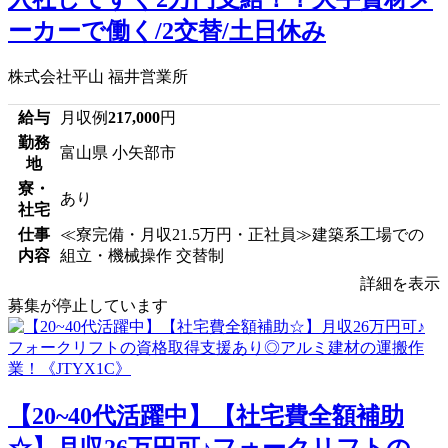
ーカーで働く/2交替/土日休み
株式会社平山 福井営業所
給与
月収例
217,000
円
勤務
富山県 小矢部市
地
寮・
あり
社宅
仕事
≪寮完備・月収21.5万円・正社員≫建築系工場での
内容
組立・機械操作 交替制
詳細を表示
募集が停止しています
【20~40代活躍中】【社宅費全額補助