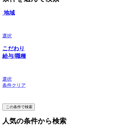
地域
選択
こだわり
給与/職種
選択
条件クリア
この条件で検索
人気の条件から検索