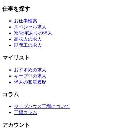
仕事を探す
お仕事検索
スペシャル求人
寮/社宅ありの求人
高収入の求人
期間工の求人
マイリスト
おすすめの求人
キープ中の求人
求人の閲覧履歴
コラム
ジョブハウス工場について
工場コラム
アカウント