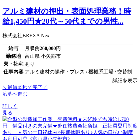
アルミ建材の押出・表面処理業務！時
給1,450円★20代～50代までの男性...
株式会社BREXA Next
給与
月収例
260,000
円
勤務地
富山県 小矢部市
寮・社宅
あり
仕事内容
アルミ建材の操作・プレス / 機械系工場 / 交替制
詳細を表示
＼最短45秒で完了／
応募へ進む
詳しく
見る