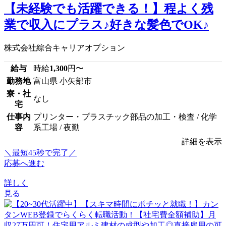
【未経験でも活躍できる！】程よく残
業で収入にプラス♪好きな髪色でOK♪
株式会社綜合キャリアオプション
給与
時給
1,300
円〜
勤務地
富山県 小矢部市
寮・社
なし
宅
仕事内
プリンター・プラスチック部品の加工・検査 / 化学
容
系工場 / 夜勤
詳細を表示
＼最短45秒で完了／
応募へ進む
詳しく
見る