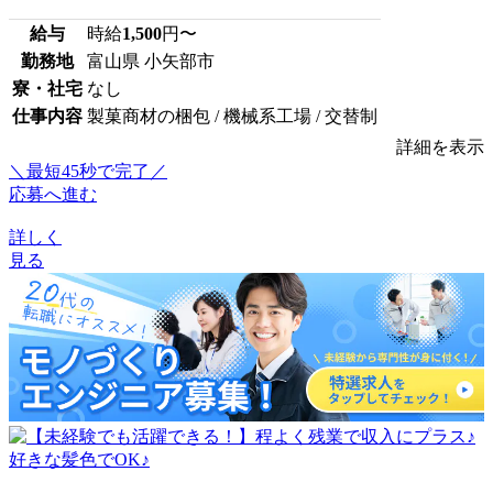
給与
時給
1,500
円〜
勤務地
富山県 小矢部市
寮・社宅
なし
仕事内容
製菓商材の梱包 / 機械系工場 / 交替制
詳細を表示
＼最短45秒で完了／
応募へ進む
詳しく
見る