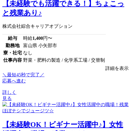
【未経験でも活躍できる！】ちょこっ
と残業あり♪
株式会社綜合キャリアオプション
給与
時給
1,400
円〜
勤務地
富山県 小矢部市
寮・社宅
なし
仕事内容
野菜・肥料の製造 / 化学系工場 / 交替制
詳細を表示
＼最短45秒で完了／
応募へ進む
詳しく
見る
【未経験OK！ビギナー活躍中♪】女性