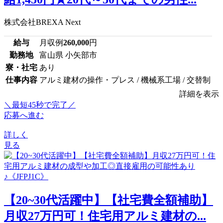
株式会社BREXA Next
給与
月収例
260,000
円
勤務地
富山県 小矢部市
寮・社宅
あり
仕事内容
アルミ建材の操作・プレス / 機械系工場 / 交替制
詳細を表示
＼最短45秒で完了／
応募へ進む
詳しく
見る
【20~30代活躍中】【社宅費全額補助】
月収27万円可！住宅用アルミ建材の...