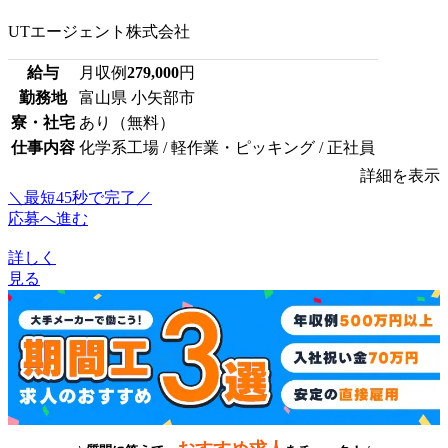
UTエージェント株式会社
給与
月収例
279,000
円
勤務地
富山県 小矢部市
寮・社宅
あり（無料）
仕事内容
化学系工場 / 軽作業・ピッキング / 正社員
詳細を表示
＼最短45秒で完了／
応募へ進む
詳しく
見る