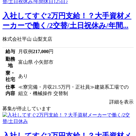
入社してすぐ2万円支給！？大手資材メ
ーカーで働く/2交替/土日祝休み/年間...
株式会社平山 山梨支店
給与
月収例
217,000
円
勤務
富山県 小矢部市
地
寮・
あり
社宅
仕事
≪寮完備・月収21.5万円・正社員≫建築系工場での
内容
組立・機械操作 交替制
詳細を表示
募集が停止しています
入社してすぐ2万円支給！？大手資材メ