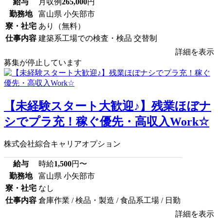
給与
月収例
265,000
円
勤務地
富山県 小矢部市
寮・社宅
あり（無料）
仕事内容
建築系工場での検査・検品 交替制
詳細を表示
募集が停止しています
【未経験スタート大歓迎♪】残業ほぼナ
シでプラ充！稼ぐ優先・高収入Work☆
株式会社綜合キャリアオプション
給与
時給
1,500
円〜
勤務地
富山県 小矢部市
寮・社宅
なし
仕事内容
倉庫作業 / 検品・製造 / 食品系工場 / 日勤
詳細を表示