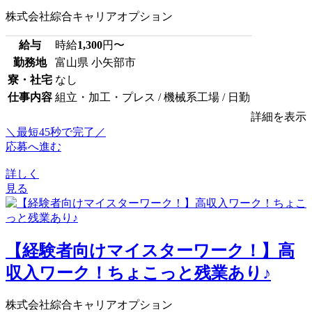
株式会社綜合キャリアオプション
給与
時給
1,300
円〜
勤務地
富山県 小矢部市
寮・社宅
なし
仕事内容
組立・加工・プレス / 機械系工場 / 日勤
詳細を表示
＼最短45秒で完了／
応募へ進む
詳しく
見る
【経験者向けマイスターワーク！】高
収入ワーク！ちょこっと残業あり♪
株式会社綜合キャリアオプション