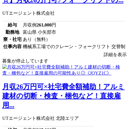
☆】月収26万円可♪フォークリフトの...
UTエージェント株式会社
給与
月収例
261,000
円
勤務地
富山県 小矢部市
寮・社宅
あり（無料）
仕事内容
機械系工場でのクレーン・フォークリフト 交替制
詳細を表示
募集が停止しています
月収26万円可×社宅費全額補助！アルミ
建材の切断・検査・梱包など！直接雇
用...
UTエージェント株式会社 北陸エリア