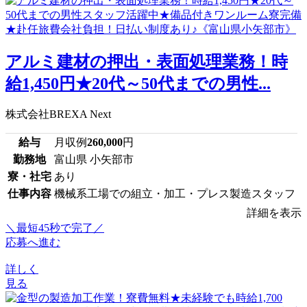
アルミ建材の押出・表面処理業務！時
給1,450円★20代～50代までの男性...
株式会社BREXA Next
給与
月収例
260,000
円
勤務地
富山県 小矢部市
寮・社宅
あり
仕事内容
機械系工場での組立・加工・プレス製造スタッフ
詳細を表示
＼最短45秒で完了／
応募へ進む
詳しく
見る