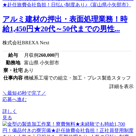
アルミ建材の押出・表面処理業務！時
給1,450円★20代～50代までの男性...
株式会社BREXA Next
給与
月収例
260,000
円
勤務地
富山県 小矢部市
寮・社宅
あり
仕事内容
機械系工場での組立・加工・プレス製造スタッフ
詳細を表示
＼最短45秒で完了／
応募へ進む
詳しく
見る