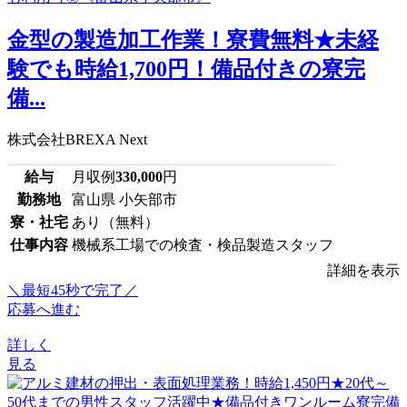
金型の製造加工作業！寮費無料★未経
験でも時給1,700円！備品付きの寮完
備...
株式会社BREXA Next
給与
月収例
330,000
円
勤務地
富山県 小矢部市
寮・社宅
あり（無料）
仕事内容
機械系工場での検査・検品製造スタッフ
詳細を表示
＼最短45秒で完了／
応募へ進む
詳しく
見る