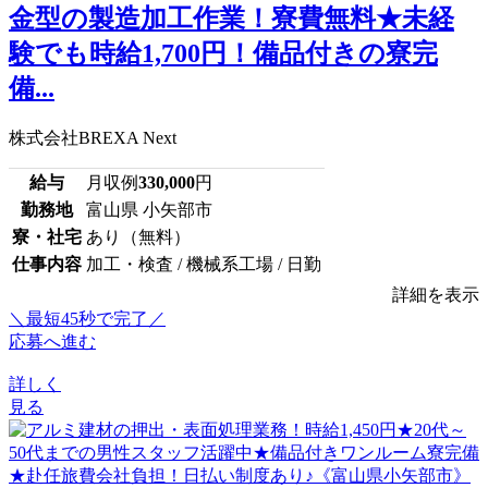
金型の製造加工作業！寮費無料★未経
験でも時給1,700円！備品付きの寮完
備...
株式会社BREXA Next
給与
月収例
330,000
円
勤務地
富山県 小矢部市
寮・社宅
あり（無料）
仕事内容
加工・検査 / 機械系工場 / 日勤
詳細を表示
＼最短45秒で完了／
応募へ進む
詳しく
見る