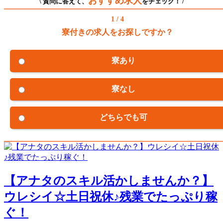
おすすめ求人
\ 質問に答えて、
をチェック！ /
1 / 4
寮付きの求人をお探しですか？
寮あり
寮なし
どちらでも可
【アナタのスキル活かしませんか？】
ウレシイ☆土日祝休♪残業でたっぷり稼
ぐ！