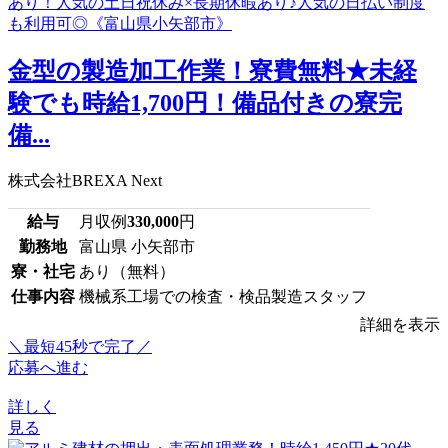
金型の製造加工作業！寮費無料★未経
験でも時給1,700円！備品付きの寮完
備...
株式会社BREXA Next
給与
月収例
330,000
円
勤務地
富山県 小矢部市
寮・社宅
あり（無料）
仕事内容
機械系工場での検査・検品製造スタッフ
詳細を表示
＼最短45秒で完了／
応募へ進む
詳しく
見る