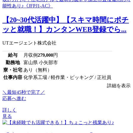
【20~30代活躍中】【スキマ時間にポチ
ッと就職！】カンタンWEB登録でら...
UTエージェント株式会社
給与
月収例
279,000
円
勤務地
富山県 小矢部市
寮・社宅
あり（無料）
仕事内容
化学系工場 / 軽作業・ピッキング / 正社員
詳細を表示
＼最短45秒で完了／
応募へ進む
詳しく
見る