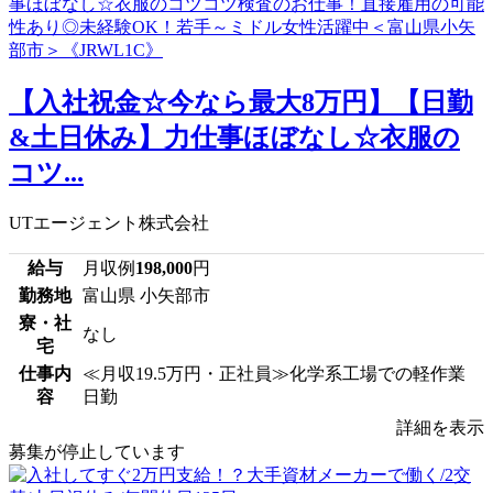
【入社祝金☆今なら最大8万円】【日勤
&土日休み】力仕事ほぼなし☆衣服の
コツ...
UTエージェント株式会社
給与
月収例
198,000
円
勤務地
富山県 小矢部市
寮・社
なし
宅
仕事内
≪月収19.5万円・正社員≫化学系工場での軽作業
容
日勤
詳細を表示
募集が停止しています