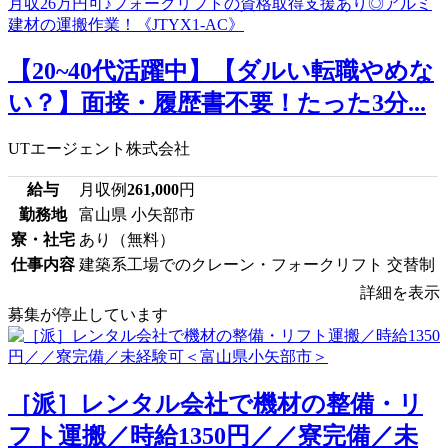
【20~40代活躍中】【ダルい転職やめな
い？】面接・履歴書不要！たった3分...
UTエージェント株式会社
給与
月収例
261,000
円
勤務地
富山県 小矢部市
寮・社宅
あり（無料）
仕事内容
建築系工場でのクレーン・フォークリフト 交替制
詳細を表示
募集が停止しています
［派］レンタル会社で機材の整備・リ
フト運搬／時給1350円／／寮完備／未