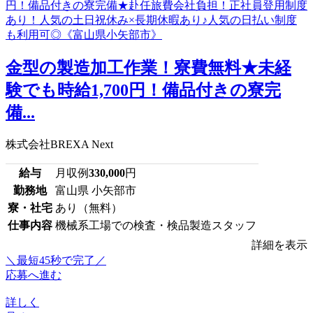
金型の製造加工作業！寮費無料★未経
験でも時給1,700円！備品付きの寮完
備...
株式会社BREXA Next
給与
月収例
330,000
円
勤務地
富山県 小矢部市
寮・社宅
あり（無料）
仕事内容
機械系工場での検査・検品製造スタッフ
詳細を表示
＼最短45秒で完了／
応募へ進む
詳しく