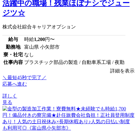
活躍中の職場！残業ほぼナシでジュー
ジツ☆
株式会社綜合キャリアオプション
給与
時給
1,200
円〜
勤務地
富山県 小矢部市
寮・社宅
なし
仕事内容
プラスチック部品の製造 / 自動車系工場 / 夜勤
詳細を表示
＼最短45秒で完了／
応募へ進む
詳しく
見る