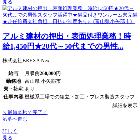
見る
アルミ建材の押出・表面処理業務！時
給1,450円★20代～50代までの男性...
株式会社BREXA Next
給与
月収例
260,000
円
勤務地
富山県 小矢部市
寮・社宅
あり
仕事内容
機械系工場での組立・加工・プレス製造スタッフ
詳細を表示
＼最短45秒で完了／
応募へ進む
詳しく
見る