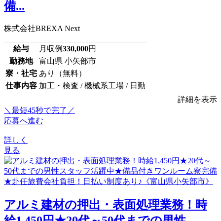
備...
株式会社BREXA Next
給与
月収例
330,000
円
勤務地
富山県 小矢部市
寮・社宅
あり（無料）
仕事内容
加工・検査 / 機械系工場 / 日勤
詳細を表示
＼最短45秒で完了／
応募へ進む
詳しく
見る
アルミ建材の押出・表面処理業務！時
給1,450円★20代～50代までの男性...