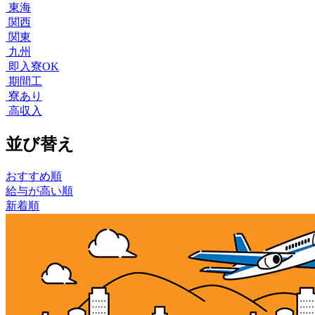
東海
関西
関東
九州
即入寮OK
期間工
寮あり
高収入
並び替え
おすすめ順
給与が高い順
新着順