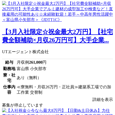
【3月入社限定☆祝金最大2万円】【社宅
費全額補助×月収26万円可】大手企業...
UTエージェント株式会社
給与
月収例
261,000
円
勤務地
富山県 小矢部市
寮・社
あり（無料）
宅
仕事内
≪寮無料・月収26万円・正社員≫建築系工場での加
容
工作業 交替制
詳細を表示
募集が停止しています