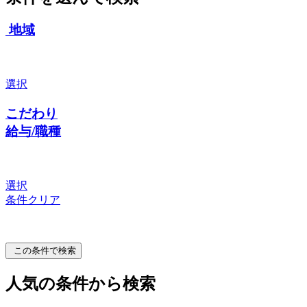
地域
選択
こだわり
給与/職種
選択
条件クリア
この条件で検索
人気の条件から検索