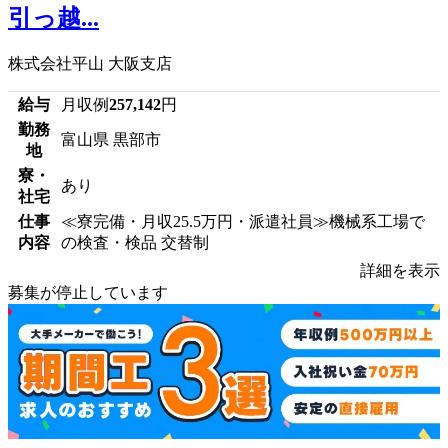
引っ越...
株式会社平山 大阪支店
給与
月収例
257,142
円
勤務
富山県 黒部市
地
寮・
あり
社宅
仕事
≪寮完備・月収25.5万円・派遣社員≫機械系工場で
内容
の検査・検品 交替制
詳細を表示
募集が停止しています