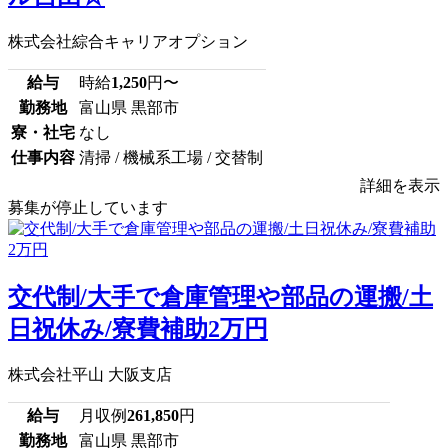
株式会社綜合キャリアオプション
給与
時給
1,250
円〜
勤務地
富山県 黒部市
寮・社宅
なし
仕事内容
清掃 / 機械系工場 / 交替制
詳細を表示
募集が停止しています
交代制/大手で倉庫管理や部品の運搬/土
日祝休み/寮費補助2万円
株式会社平山 大阪支店
給与
月収例
261,850
円
勤務地
富山県 黒部市