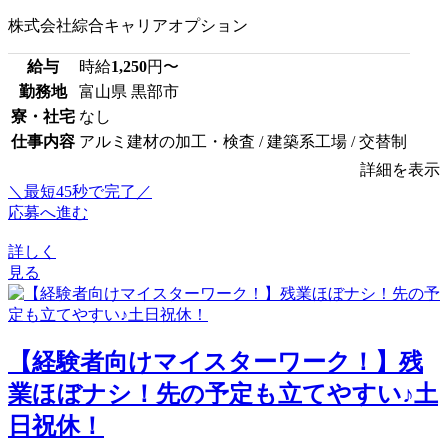
株式会社綜合キャリアオプション
給与
時給
1,250
円〜
勤務地
富山県 黒部市
寮・社宅
なし
仕事内容
アルミ建材の加工・検査 / 建築系工場 / 交替制
詳細を表示
＼最短45秒で完了／
応募へ進む
詳しく
見る
【経験者向けマイスターワーク！】残
業ほぼナシ！先の予定も立てやすい♪土
日祝休！