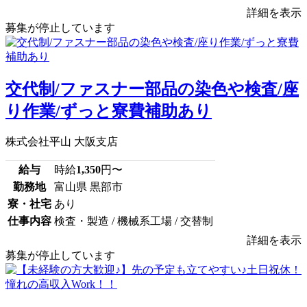
詳細を表示
募集が停止しています
交代制/ファスナー部品の染色や検査/座
り作業/ずっと寮費補助あり
株式会社平山 大阪支店
給与
時給
1,350
円〜
勤務地
富山県 黒部市
寮・社宅
あり
仕事内容
検査・製造 / 機械系工場 / 交替制
詳細を表示
募集が停止しています