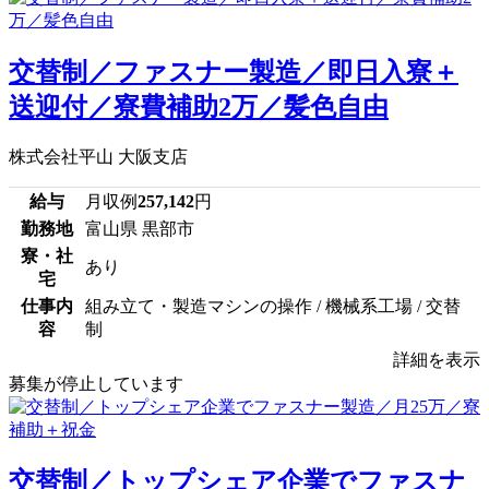
交替制／ファスナー製造／即日入寮＋
送迎付／寮費補助2万／髪色自由
株式会社平山 大阪支店
給与
月収例
257,142
円
勤務地
富山県 黒部市
寮・社
あり
宅
仕事内
組み立て・製造マシンの操作 / 機械系工場 / 交替
容
制
詳細を表示
募集が停止しています
交替制／トップシェア企業でファスナ