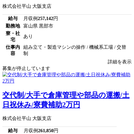
株式会社平山 大阪支店
給与
月収例
257,142
円
勤務地
富山県 黒部市
寮・社
あり
宅
仕事内
組み立て・製造マシンの操作 / 機械系工場 / 交替
容
制
詳細を表示
募集が停止しています
交代制/大手で倉庫管理や部品の運搬/土
日祝休み/寮費補助2万円
株式会社平山 大阪支店
給与
月収例
261,850
円