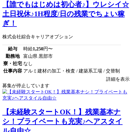
【誰でもはじめは初心者♪】ウレシイ☆
土日祝休♪1H程度/日の残業でちょい稼
ぎ！
株式会社綜合キャリアオプション
給与
時給
1,250
円〜
勤務地
富山県 黒部市
寮・社宅
なし
仕事内容
アルミ建材の加工・検査 / 建築系工場 / 交替制
詳細を表示
募集が停止しています
【未経験スタートOK！】残業基本ナ
シ！プライベートも充実♪ヘアスタイ
ル自由☆