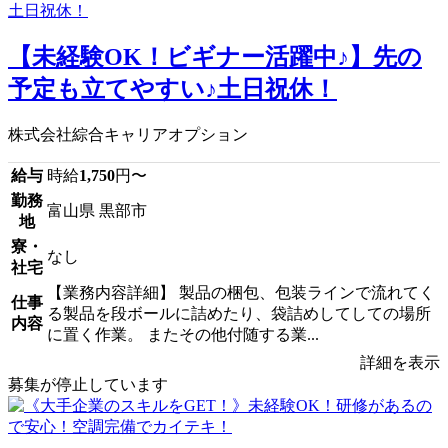
【未経験OK！ビギナー活躍中♪】先の
予定も立てやすい♪土日祝休！
株式会社綜合キャリアオプション
給与
時給
1,750
円〜
勤務
富山県 黒部市
地
寮・
なし
社宅
【業務内容詳細】 製品の梱包、包装ラインで流れてく
仕事
る製品を段ボールに詰めたり、袋詰めしてしての場所
内容
に置く作業。 またその他付随する業...
詳細を表示
募集が停止しています