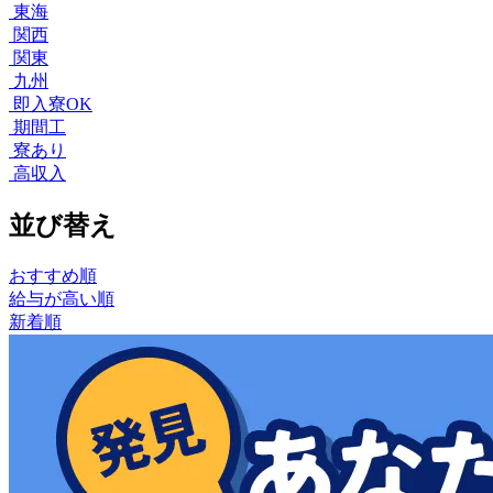
東海
関西
関東
九州
即入寮OK
期間工
寮あり
高収入
並び替え
おすすめ順
給与が高い順
新着順