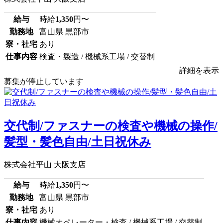
給与
時給
1,350
円〜
勤務地
富山県 黒部市
寮・社宅
あり
仕事内容
検査・製造 / 機械系工場 / 交替制
詳細を表示
募集が停止しています
交代制/ファスナーの検査や機械の操作/
髪型・髪色自由/土日祝休み
株式会社平山 大阪支店
給与
時給
1,350
円〜
勤務地
富山県 黒部市
寮・社宅
あり
仕事内容
機械オペレーター・検査 / 機械系工場 / 交替制