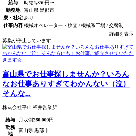
給与
時給
1,350
円〜
勤務地
富山県 黒部市
寮・社宅
あり
仕事内容
機械オペレーター・検査 / 機械系工場 / 交替制
詳細を表示
募集が停止しています
富山県でお仕事探しませんか？いろん
なお仕事ありすぎてわかんない（泣）
そんな...
株式会社平山 福井営業所
給与
月収例
260,000
円
勤務
富山県 黒部市
地