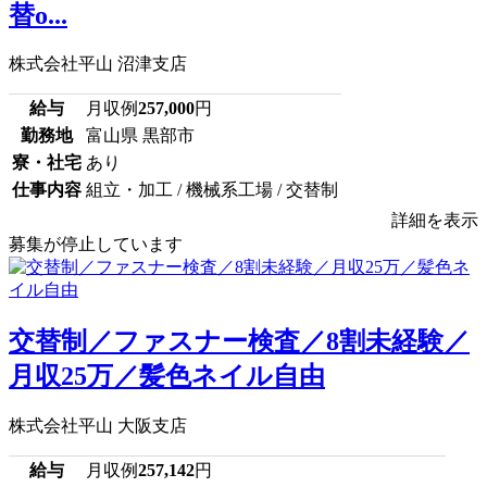
替o...
株式会社平山 沼津支店
給与
月収例
257,000
円
勤務地
富山県 黒部市
寮・社宅
あり
仕事内容
組立・加工 / 機械系工場 / 交替制
詳細を表示
募集が停止しています
交替制／ファスナー検査／8割未経験／
月収25万／髪色ネイル自由
株式会社平山 大阪支店
給与
月収例
257,142
円