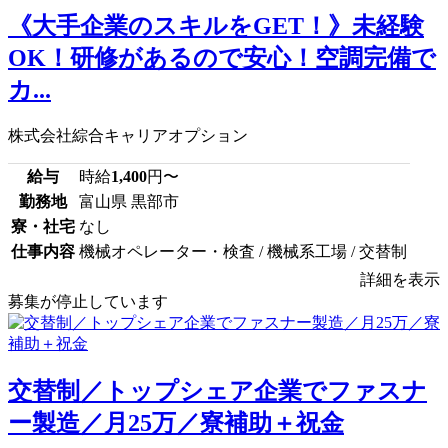
《大手企業のスキルをGET！》未経験
OK！研修があるので安心！空調完備で
カ...
株式会社綜合キャリアオプション
給与
時給
1,400
円〜
勤務地
富山県 黒部市
寮・社宅
なし
仕事内容
機械オペレーター・検査 / 機械系工場 / 交替制
詳細を表示
募集が停止しています
交替制／トップシェア企業でファスナ
ー製造／月25万／寮補助＋祝金