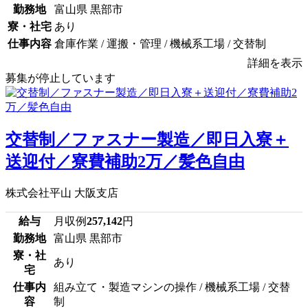
勤務地
富山県 黒部市
寮・社宅
あり
仕事内容
倉庫作業 / 運搬・管理 / 機械系工場 / 交替制
詳細を表示
募集が停止しています
交替制／ファスナー製造／即日入寮＋
送迎付／寮費補助2万／髪色自由
株式会社平山 大阪支店
給与
月収例
257,142
円
勤務地
富山県 黒部市
寮・社
あり
宅
仕事内
組み立て・製造マシンの操作 / 機械系工場 / 交替
容
制