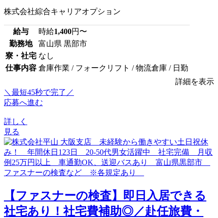
株式会社綜合キャリアオプション
給与
時給
1,400
円〜
勤務地
富山県 黒部市
寮・社宅
なし
仕事内容
倉庫作業 / フォークリフト / 物流倉庫 / 日勤
詳細を表示
＼最短45秒で完了／
応募へ進む
詳しく
見る
【ファスナーの検査】即日入居できる
社宅あり！社宅費補助◎／赴任旅費・