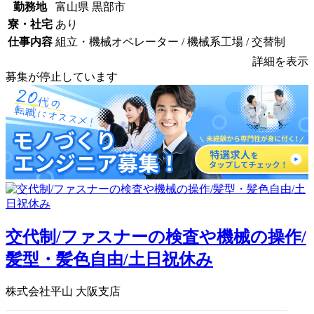
勤務地
富山県 黒部市
寮・社宅
あり
仕事内容
組立・機械オペレーター / 機械系工場 / 交替制
詳細を表示
募集が停止しています
交代制/ファスナーの検査や機械の操作/
髪型・髪色自由/土日祝休み
株式会社平山 大阪支店