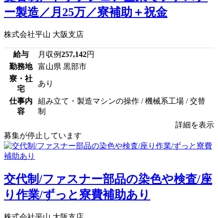
ー製造／月25万／寮補助＋祝金
株式会社平山 大阪支店
給与
月収例
257,142
円
勤務地
富山県 黒部市
寮・社
あり
宅
仕事内
組み立て・製造マシンの操作 / 機械系工場 / 交替
容
制
詳細を表示
募集が停止しています
交代制/ファスナー部品の染色や検査/座
り作業/ずっと寮費補助あり
株式会社平山 大阪支店