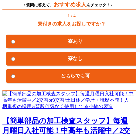
おすすめ求人
\ 質問に答えて、
をチェック！ /
1 / 4
寮付きの求人をお探しですか？
寮あり
寮なし
どちらでも可
【簡単部品の加工検査スタッフ】毎週
月曜日入社可能！中高年も活躍中／2交