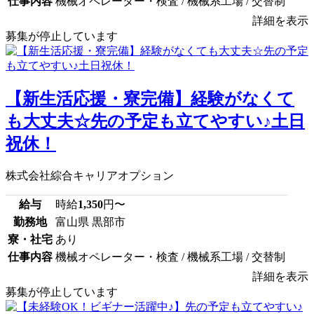
仕事内容
機械オペレーター・検査 / 機械系工場 / 交替制
詳細を表示
募集が停止しています
【新生活応援・寮完備】経験がなくて
も大丈夫☆先の予定も立てやすい♪土日
祝休！
株式会社綜合キャリアオプション
給与
時給
1,350
円〜
勤務地
富山県 黒部市
寮・社宅
あり
仕事内容
機械オペレーター・検査 / 機械系工場 / 交替制
詳細を表示
募集が停止しています