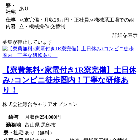
寮・
あり
社宅
仕事
≪寮完備・月収26万円・正社員≫機械系工場での組
内容
立・機械操作 交替制
詳細を表示
募集が停止しています
【寮費無料×家電付き1R寮完備】土日休
み♪コンビニ徒歩圏内！丁寧な研修あ
り！
株式会社綜合キャリアオプション
給与
月収例
254,000
円
勤務地
富山県 黒部市
寮・社宅
あり（無料）