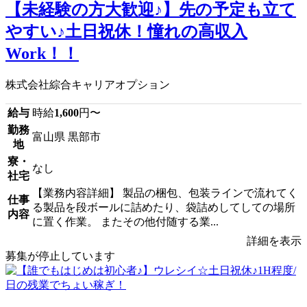
【未経験の方大歓迎♪】先の予定も立て
やすい♪土日祝休！憧れの高収入
Work！！
株式会社綜合キャリアオプション
給与
時給
1,600
円〜
勤務
富山県 黒部市
地
寮・
なし
社宅
【業務内容詳細】 製品の梱包、包装ラインで流れてく
仕事
る製品を段ボールに詰めたり、袋詰めしてしての場所
内容
に置く作業。 またその他付随する業...
詳細を表示
募集が停止しています