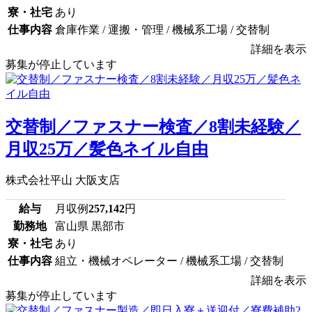
寮・社宅
あり
仕事内容
倉庫作業 / 運搬・管理 / 機械系工場 / 交替制
詳細を表示
募集が停止しています
交替制／ファスナー検査／8割未経験／
月収25万／髪色ネイル自由
株式会社平山 大阪支店
給与
月収例
257,142
円
勤務地
富山県 黒部市
寮・社宅
あり
仕事内容
組立・機械オペレーター / 機械系工場 / 交替制
詳細を表示
募集が停止しています