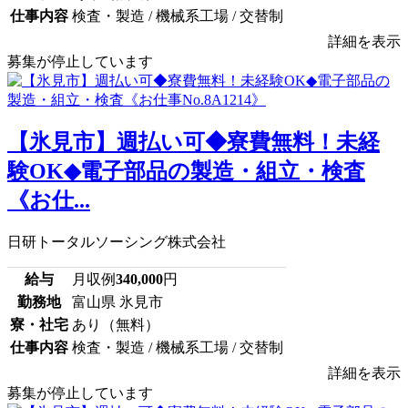
仕事内容
検査・製造 / 機械系工場 / 交替制
詳細を表示
募集が停止しています
【氷見市】週払い可◆寮費無料！未経
験OK◆電子部品の製造・組立・検査
《お仕...
日研トータルソーシング株式会社
給与
月収例
340,000
円
勤務地
富山県 氷見市
寮・社宅
あり（無料）
仕事内容
検査・製造 / 機械系工場 / 交替制
詳細を表示
募集が停止しています