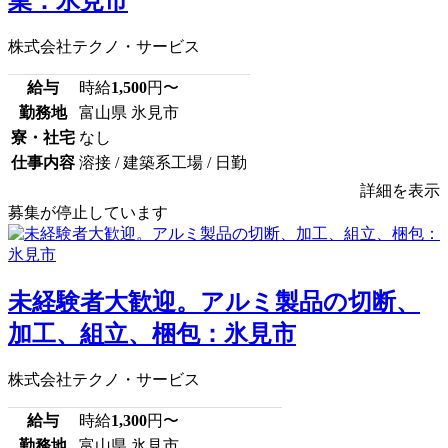
業：氷見市
株式会社テクノ・サービス
給与
時給
1,500
円〜
勤務地
富山県 氷見市
寮・社宅
なし
仕事内容
溶接 / 建築系工場 / 日勤
詳細を表示
募集が停止しています
未経験者大歓迎。アルミ製品の切断、
加工、組立、梱包：氷見市
株式会社テクノ・サービス
給与
時給
1,300
円〜
勤務地
富山県 氷見市