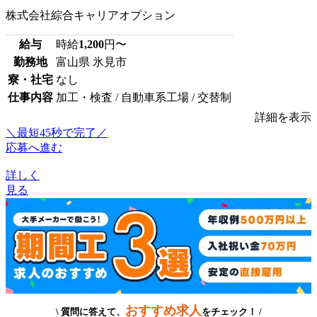
株式会社綜合キャリアオプション
給与
時給
1,200
円〜
勤務地
富山県 氷見市
寮・社宅
なし
仕事内容
加工・検査 / 自動車系工場 / 交替制
詳細を表示
＼最短45秒で完了／
応募へ進む
詳しく
見る
おすすめ求人
\ 質問に答えて、
をチェック！ /