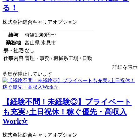
る！
株式会社綜合キャリアオプション
給与
時給
1,300
円〜
勤務地
富山県 氷見市
寮・社宅
なし
仕事内容
管理・事務 / 機械系工場 / 日勤
詳細を表示
募集が停止しています
【経験不問！未経験◎】プライベート
も充実♪土日祝休！稼ぐ優先・高収入
Work☆
株式会社綜合キャリアオプション