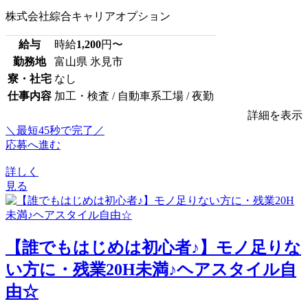
株式会社綜合キャリアオプション
給与
時給
1,200
円〜
勤務地
富山県 氷見市
寮・社宅
なし
仕事内容
加工・検査 / 自動車系工場 / 夜勤
詳細を表示
＼最短45秒で完了／
応募へ進む
詳しく
見る
【誰でもはじめは初心者♪】モノ足りな
い方に・残業20H未満♪ヘアスタイル自
由☆