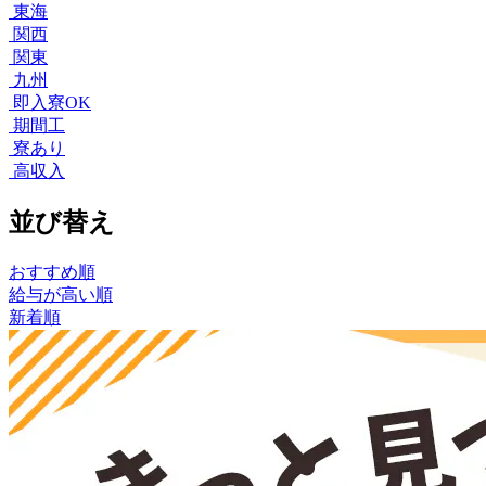
東海
関西
関東
九州
即入寮OK
期間工
寮あり
高収入
並び替え
おすすめ順
給与が高い順
新着順