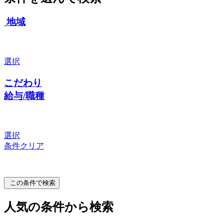
地域
選択
こだわり
給与/職種
選択
条件クリア
この条件で検索
人気の条件から検索