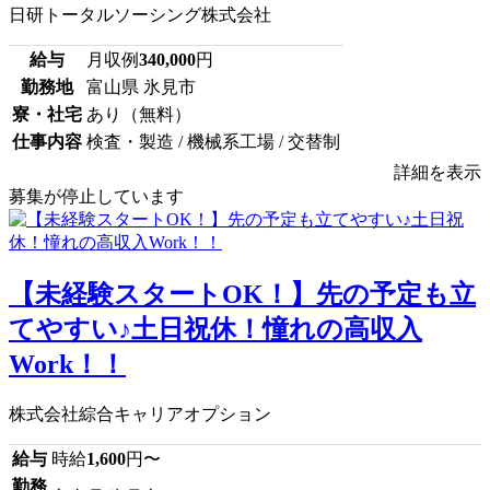
日研トータルソーシング株式会社
給与
月収例
340,000
円
勤務地
富山県 氷見市
寮・社宅
あり（無料）
仕事内容
検査・製造 / 機械系工場 / 交替制
詳細を表示
募集が停止しています
【未経験スタートOK！】先の予定も立
てやすい♪土日祝休！憧れの高収入
Work！！
株式会社綜合キャリアオプション
給与
時給
1,600
円〜
勤務