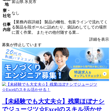
富山県 氷見市
地
寮・
なし
社宅
【業務内容詳細】 製品の梱包、包装ラインで流れてく
仕事
る製品を段ボールに詰めたり、袋詰めしてしての場所
内容
に置く作業。 またその他付随する業...
詳細を表示
募集が停止しています
【未経験でも大丈夫☆】残業ほぼナシ
でジュージツ☆Excelのスキル活かせ