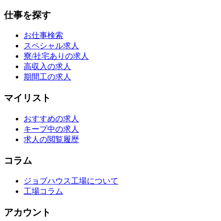
仕事を探す
お仕事検索
スペシャル求人
寮/社宅ありの求人
高収入の求人
期間工の求人
マイリスト
おすすめの求人
キープ中の求人
求人の閲覧履歴
コラム
ジョブハウス工場について
工場コラム
アカウント