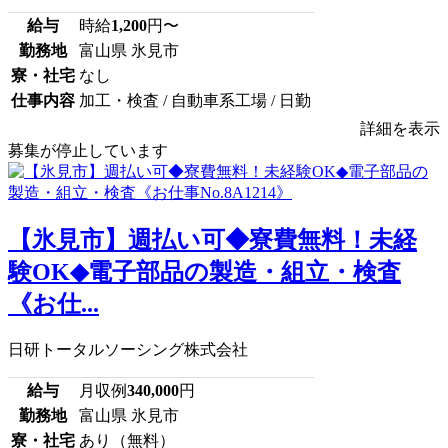
給与
時給
1,200
円〜
勤務地
富山県 氷見市
寮・社宅
なし
仕事内容
加工・検査 / 自動車系工場 / 日勤
詳細を表示
募集が停止しています
【氷見市】週払い可◆寮費無料！未経
験OK◆電子部品の製造・組立・検査
《お仕...
日研トータルソーシング株式会社
給与
月収例
340,000
円
勤務地
富山県 氷見市
寮・社宅
あり（無料）