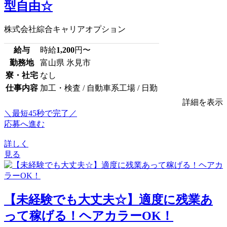
型自由☆
株式会社綜合キャリアオプション
給与
時給
1,200
円〜
勤務地
富山県 氷見市
寮・社宅
なし
仕事内容
加工・検査 / 自動車系工場 / 日勤
詳細を表示
＼最短45秒で完了／
応募へ進む
詳しく
見る
【未経験でも大丈夫☆】適度に残業あ
って稼げる！ヘアカラーOK！