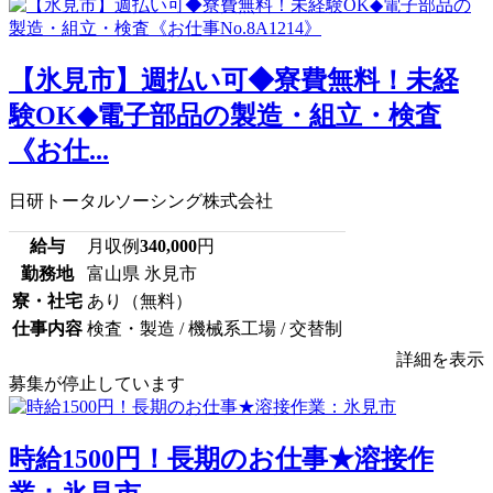
【氷見市】週払い可◆寮費無料！未経
験OK◆電子部品の製造・組立・検査
《お仕...
日研トータルソーシング株式会社
給与
月収例
340,000
円
勤務地
富山県 氷見市
寮・社宅
あり（無料）
仕事内容
検査・製造 / 機械系工場 / 交替制
詳細を表示
募集が停止しています
時給1500円！長期のお仕事★溶接作