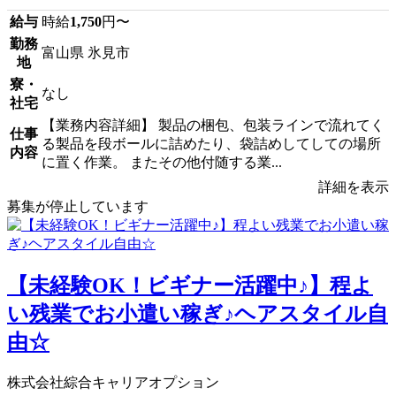
給与
時給
1,750
円〜
勤務
富山県 氷見市
地
寮・
なし
社宅
【業務内容詳細】 製品の梱包、包装ラインで流れてく
仕事
る製品を段ボールに詰めたり、袋詰めしてしての場所
内容
に置く作業。 またその他付随する業...
詳細を表示
募集が停止しています
【未経験OK！ビギナー活躍中♪】程よ
い残業でお小遣い稼ぎ♪ヘアスタイル自
由☆
株式会社綜合キャリアオプション