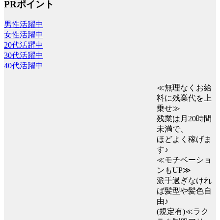
PRポイント
男性活躍中
女性活躍中
20代活躍中
30代活躍中
40代活躍中
≪無理なくお給
料に残業代を上
乗せ≫
残業は月20時間
未満で、
ほどよく稼げま
す♪
≪モチベーショ
ンもUP≫
派手過ぎなけれ
ば髪型や髪色自
由♪
(規定有)≪ラク