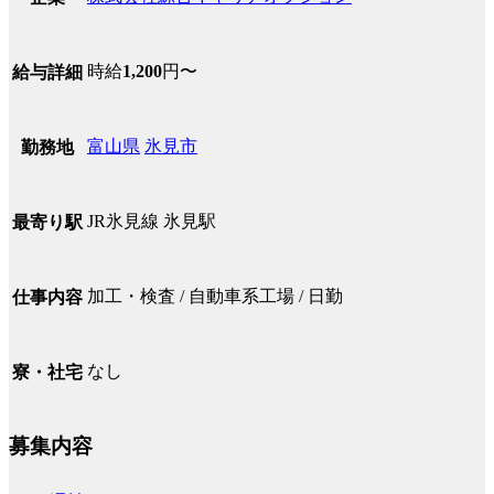
時給
1,200
円〜
給与詳細
富山県
氷見市
勤務地
JR氷見線 氷見駅
最寄り駅
加工・検査 / 自動車系工場 / 日勤
仕事内容
なし
寮・社宅
募集内容