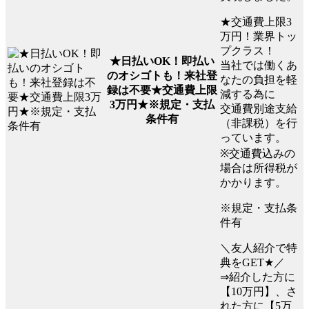
★交通費上限3
万円！業界トッ
プクラス！
★日払いOK！即払い
当社では働くあ
のオシゴトも！来社登
なたの負担を軽
録は不要★交通費上限
減する為に
3万円★※規定・支払
交通費別途支給
条件有
（非課税）を行
っています。
※交通費込みの
場合は所得税が
かかります。
※規定・支払条
件有
＼友人紹介で特
典をGET★／
⇒紹介した方に
【10万円】、さ
れた方に【5万