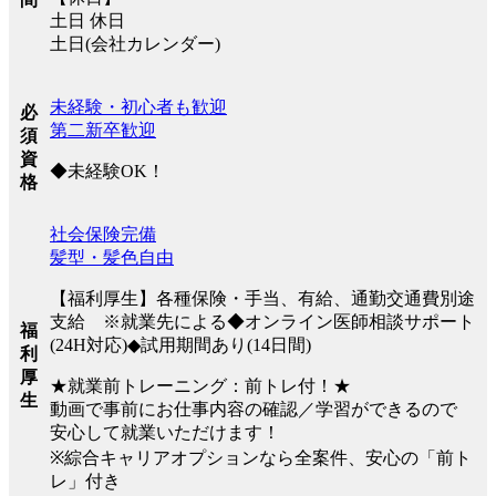
土日 休日
土日(会社カレンダー)
未経験・初心者も歓迎
必
第二新卒歓迎
須
資
◆未経験OK！
格
社会保険完備
髪型・髪色自由
【福利厚生】各種保険・手当、有給、通勤交通費別途
支給 ※就業先による◆オンライン医師相談サポート
福
(24H対応)◆試用期間あり(14日間)
利
厚
★就業前トレーニング：前トレ付！★
生
動画で事前にお仕事内容の確認／学習ができるので
安心して就業いただけます！
※綜合キャリアオプションなら全案件、安心の「前ト
レ」付き