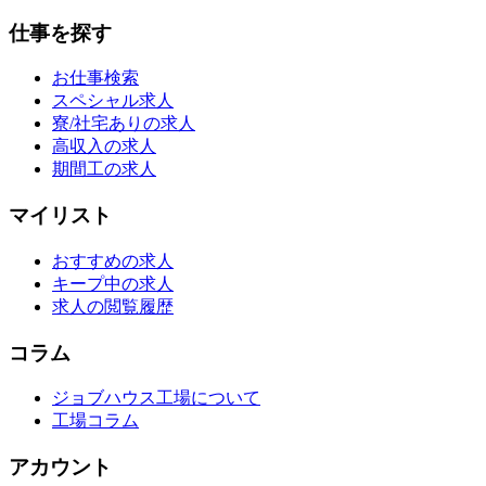
仕事を探す
お仕事検索
スペシャル求人
寮/社宅ありの求人
高収入の求人
期間工の求人
マイリスト
おすすめの求人
キープ中の求人
求人の閲覧履歴
コラム
ジョブハウス工場について
工場コラム
アカウント