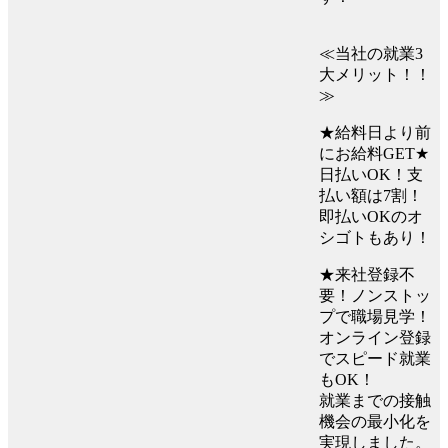
≪当社の就業3
大メリット！！
≫
★給料日より前
にお給料GET★
日払いOK！支
払い額は7割！
即払いOKのオ
シゴトもあり！
★来社登録不
要！ノンストッ
プで職場見学！
オンライン登録
でスピード就業
もOK！
就業までの接触
機会の最小化を
実現しました。