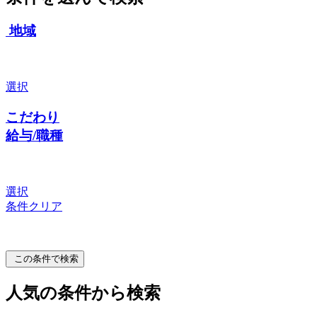
地域
選択
こだわり
給与/職種
選択
条件クリア
この条件で検索
人気の条件から検索