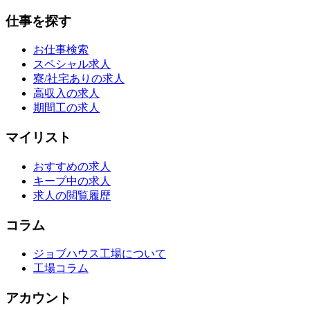
仕事を探す
お仕事検索
スペシャル求人
寮/社宅ありの求人
高収入の求人
期間工の求人
マイリスト
おすすめの求人
キープ中の求人
求人の閲覧履歴
コラム
ジョブハウス工場について
工場コラム
アカウント