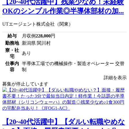
【20~40代活躍中】残業少なめ！未経験
OKのシンプル作業◎半導体部材の加...
UTエージェント株式会社（関東）
給与
月収例
228,000
円
勤務地
新潟県 関川村
寮・社
あり
宅
仕事内
半導体工場での機械操作・製造オペレーター 交替
容
制
詳細を表示
募集が停止しています
【20~40代活躍中】【ダルい転職やめな