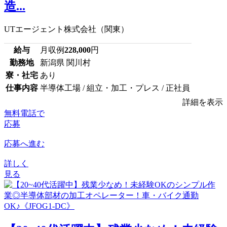
造...
UTエージェント株式会社（関東）
給与
月収例
228,000
円
勤務地
新潟県 関川村
寮・社宅
あり
仕事内容
半導体工場 / 組立・加工・プレス / 正社員
詳細を表示
無料電話で
応募
応募へ進む
詳しく
見る