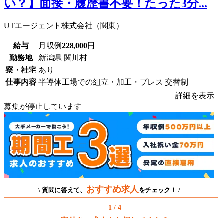
い？】面接・履歴書不要！たった3分...
UTエージェント株式会社（関東）
給与
月収例
228,000
円
勤務地
新潟県 関川村
寮・社宅
あり
仕事内容
半導体工場での組立・加工・プレス 交替制
詳細を表示
募集が停止しています
おすすめ求人
\ 質問に答えて、
をチェック！ /
1 / 4