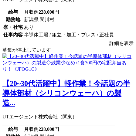
給与
月収例
228,000
円
勤務地
新潟県 関川村
寮・社宅
あり
仕事内容
半導体工場 / 組立・加工・プレス / 正社員
詳細を表示
募集が停止しています
【20~30代活躍中】軽作業！今話題の半
導体部材（シリコンウェーハ）の製
造...
UTエージェント株式会社（関東）
給与
月収例
228,000
円