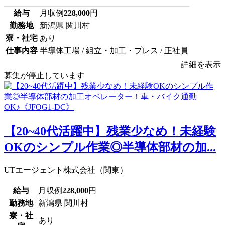
給与
月収例
228,000
円
勤務地
新潟県 関川村
寮・社宅
あり
仕事内容
半導体工場 / 組立・加工・プレス / 正社員
詳細を表示
募集が停止しています
【20~40代活躍中】残業少なめ！未経験
OKのシンプル作業◎半導体部材の加...
UTエージェント株式会社（関東）
給与
月収例
228,000
円
勤務地
新潟県 関川村
寮・社
あり