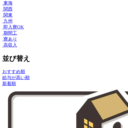
東海
関西
関東
九州
即入寮OK
期間工
寮あり
高収入
並び替え
おすすめ順
給与が高い順
新着順