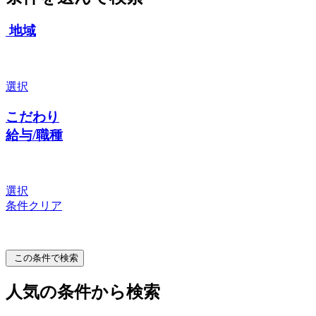
地域
選択
こだわり
給与/職種
選択
条件クリア
この条件で検索
人気の条件から検索