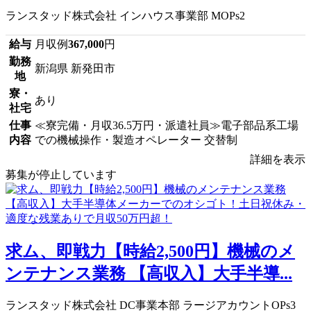
ランスタッド株式会社 インハウス事業部 MOPs2
給与
月収例
367,000
円
勤務
新潟県 新発田市
地
寮・
あり
社宅
仕事
≪寮完備・月収36.5万円・派遣社員≫電子部品系工場
内容
での機械操作・製造オペレーター 交替制
詳細を表示
募集が停止しています
求ム、即戦力【時給2,500円】機械のメ
ンテナンス業務 【高収入】大手半導...
ランスタッド株式会社 DC事業本部 ラージアカウントOPs3