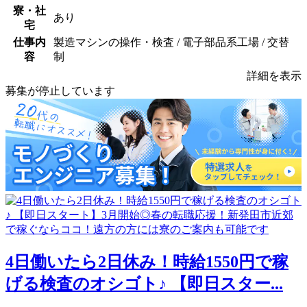
寮・社
あり
宅
仕事内
製造マシンの操作・検査 / 電子部品系工場 / 交替
容
制
詳細を表示
募集が停止しています
4日働いたら2日休み！時給1550円で稼
げる検査のオシゴト♪ 【即日スター...