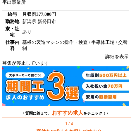
平出事業所
給与
月収例
377,000
円
勤務地
新潟県 新発田市
寮・社
あり
宅
仕事内
基板の製造マシンの操作・検査 / 半導体工場 / 交替
容
制
詳細を表示
募集が停止しています
おすすめ求人
\ 質問に答えて、
をチェック！ /
1 / 4