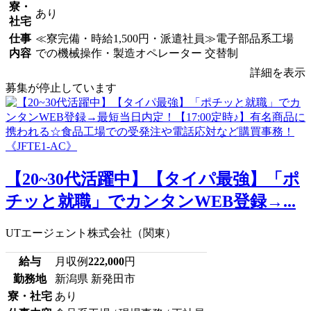
寮・
あり
社宅
仕事
≪寮完備・時給1,500円・派遣社員≫電子部品系工場
内容
での機械操作・製造オペレーター 交替制
詳細を表示
募集が停止しています
【20~30代活躍中】【タイパ最強】「ポ
チッと就職」でカンタンWEB登録→...
UTエージェント株式会社（関東）
給与
月収例
222,000
円
勤務地
新潟県 新発田市
寮・社宅
あり