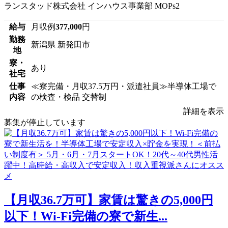
ランスタッド株式会社 インハウス事業部 MOPs2
給与
月収例
377,000
円
勤務
新潟県 新発田市
地
寮・
あり
社宅
仕事
≪寮完備・月収37.5万円・派遣社員≫半導体工場で
内容
の検査・検品 交替制
詳細を表示
募集が停止しています
【月収36.7万可】家賃は驚きの5,000円
以下！Wi-Fi完備の寮で新生...