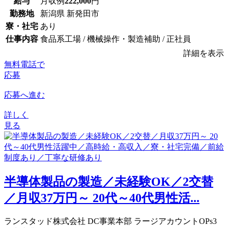
給与
月収例
222,000
円
勤務地
新潟県 新発田市
寮・社宅
あり
仕事内容
食品系工場 / 機械操作・製造補助 / 正社員
詳細を表示
無料電話で
応募
応募へ進む
詳しく
見る
半導体製品の製造／未経験OK／2交替
／月収37万円～ 20代～40代男性活...
ランスタッド株式会社 DC事業本部 ラージアカウントOPs3