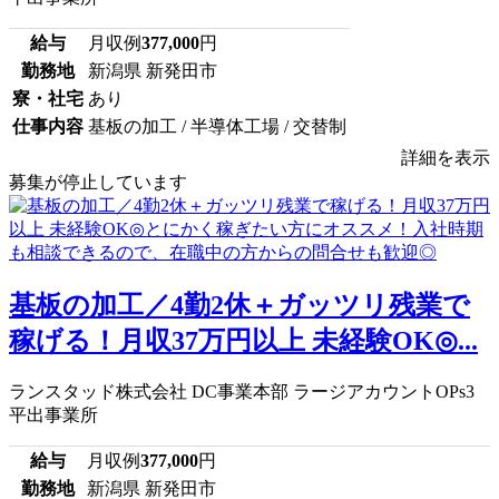
給与
月収例
377,000
円
勤務地
新潟県 新発田市
寮・社宅
あり
仕事内容
基板の加工 / 半導体工場 / 交替制
詳細を表示
募集が停止しています
基板の加工／4勤2休＋ガッツリ残業で
稼げる！月収37万円以上 未経験OK◎...
ランスタッド株式会社 DC事業本部 ラージアカウントOPs3
平出事業所
給与
月収例
377,000
円
勤務地
新潟県 新発田市