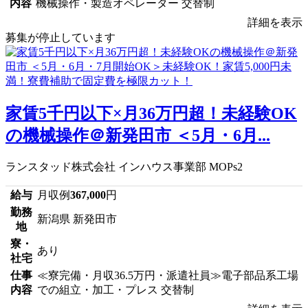
内容
機械操作・製造オペレーター 交替制
詳細を表示
募集が停止しています
家賃5千円以下×月36万円超！未経験OK
の機械操作＠新発田市 ＜5月・6月...
ランスタッド株式会社 インハウス事業部 MOPs2
給与
月収例
367,000
円
勤務
新潟県 新発田市
地
寮・
あり
社宅
仕事
≪寮完備・月収36.5万円・派遣社員≫電子部品系工場
内容
での組立・加工・プレス 交替制