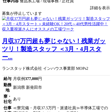
仕事内容
食品系工場 / 現場事務 / 正社員
詳細を表示
募集が停止しています
月収37万円超も夢じゃない！残業ガッ
ツリ！製造スタッフ ＜3月・4月スタ
ー...
ランスタッド株式会社 インハウス事業部 MOPs2
給与
月収例
377,000
円
勤務
新潟県 新発田市
地
寮・
あり
社宅
仕事
≪寮完備・月収37.5万円・派遣社員≫半導体工場での