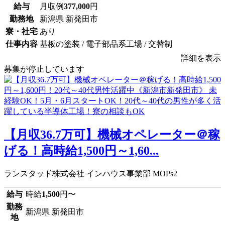
給与
月収例
377,000
円
勤務地
新潟県 新発田市
寮・社宅
あり
仕事内容
基板の塗装 / 電子部品系工場 / 交替制
詳細を表示
募集が停止しています
【月収36.7万可】機械オペレーター＠稼
げる！高時給1,500円～1,60...
ランスタッド株式会社 インハウス事業部 MOPs2
給与
時給
1,500
円〜
勤務
新潟県 新発田市
地