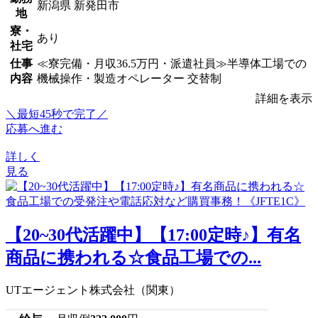
新潟県 新発田市
地
寮・
あり
社宅
仕事
≪寮完備・月収36.5万円・派遣社員≫半導体工場での
内容
機械操作・製造オペレーター 交替制
詳細を表示
＼最短45秒で完了／
応募へ進む
詳しく
見る
【20~30代活躍中】【17:00定時♪】有名
商品に携われる☆食品工場での...
UTエージェント株式会社（関東）