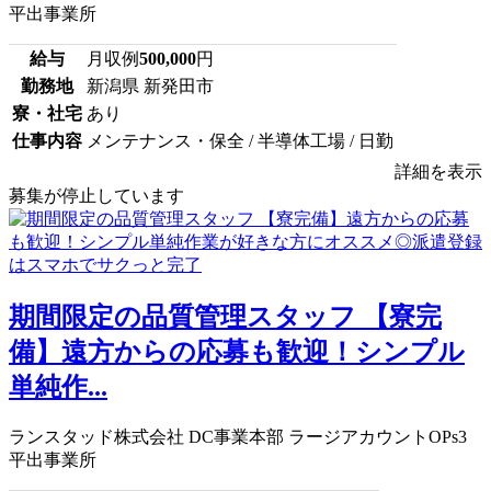
平出事業所
給与
月収例
500,000
円
勤務地
新潟県 新発田市
寮・社宅
あり
仕事内容
メンテナンス・保全 / 半導体工場 / 日勤
詳細を表示
募集が停止しています
期間限定の品質管理スタッフ 【寮完
備】遠方からの応募も歓迎！シンプル
単純作...
ランスタッド株式会社 DC事業本部 ラージアカウントOPs3
平出事業所