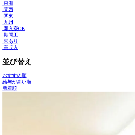
東海
関西
関東
九州
即入寮OK
期間工
寮あり
高収入
並び替え
おすすめ順
給与が高い順
新着順