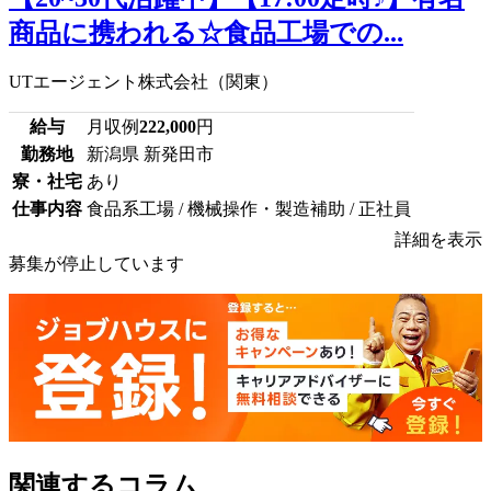
商品に携われる☆食品工場での...
UTエージェント株式会社（関東）
給与
月収例
222,000
円
勤務地
新潟県 新発田市
寮・社宅
あり
仕事内容
食品系工場 / 機械操作・製造補助 / 正社員
詳細を表示
募集が停止しています
関連するコラム