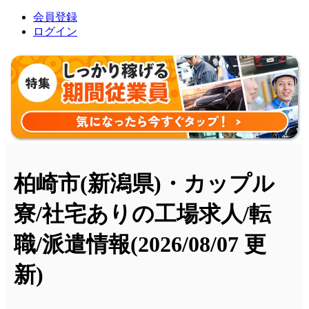
会員登録
ログイン
柏崎市(新潟県)・カップル
寮/社宅ありの工場求人/転
職/派遣情報
(2026/08/07 更
新)