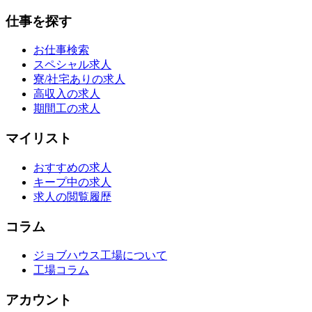
仕事を探す
お仕事検索
スペシャル求人
寮/社宅ありの求人
高収入の求人
期間工の求人
マイリスト
おすすめの求人
キープ中の求人
求人の閲覧履歴
コラム
ジョブハウス工場について
工場コラム
アカウント