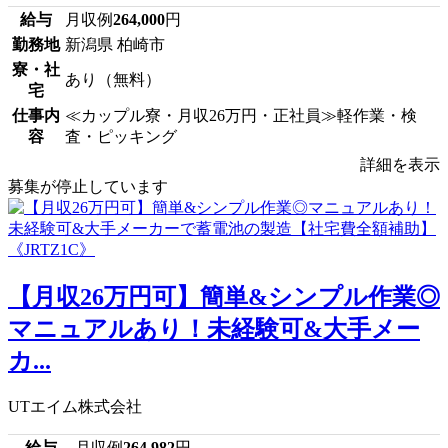
給与
月収例
264,000
円
勤務地
新潟県 柏崎市
寮・社
あり（無料）
宅
仕事内
≪カップル寮・月収26万円・正社員≫軽作業・検
容
査・ピッキング
詳細を表示
募集が停止しています
【月収26万円可】簡単&シンプル作業◎
マニュアルあり！未経験可&大手メー
カ...
UTエイム株式会社
給与
月収例
264,982
円