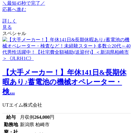
＼最短45秒で完了／
応募へ進む
詳しく
見る
スペシャル
【大手メーカー！】年休141日&長期休
暇あり♪蓄電池の機械オペレーター・
検...
UTエイム株式会社
給与
月収例
264,000
円
勤務地
新潟県 柏崎市
寮・社