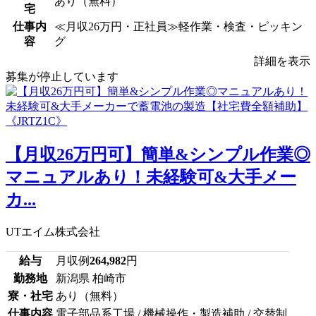
あり（無料）
宅
仕事内
≪月収26万円・正社員≫軽作業・検査・ピッキン
容
グ
詳細を表示
募集が停止しています
【月収26万円可】簡単&シンプル作業◎
マニュアルあり！未経験可&大手メー
カ...
UTエイム株式会社
給与
月収例
264,982
円
勤務地
新潟県 柏崎市
寮・社宅
あり（無料）
仕事内容
電子部品系工場 / 機械操作・製造補助 / 交替制