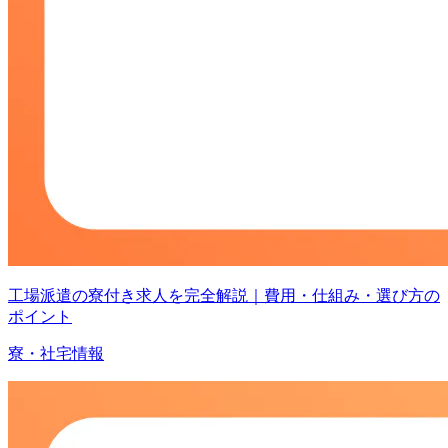
工場派遣の寮付き求人を完全解説｜費用・仕組み・選び方の
ポイント
寮・社宅情報