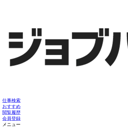
仕事検索
おすすめ
閲覧履歴
会員登録
メニュー