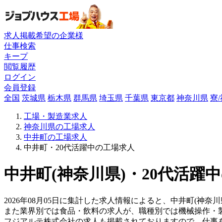
求人掲載希望の企業様
仕事検索
キープ
閲覧履歴
ログイン
会員登録
全国
茨城県
栃木県
群馬県
埼玉県
千葉県
東京都
神奈川県
寮
工場・製造業求人
神奈川県の工場求人
中井町の工場求人
中井町・20代活躍中の工場求人
中井町(神奈川県)・20代活躍
2026年08月05日に集計した求人情報によると、中井町(神奈川
また業界別では食品・飲料の求人が、職種別では機械操作・
フジアルテ株式会社の求人も掲載されておりますので、仕事