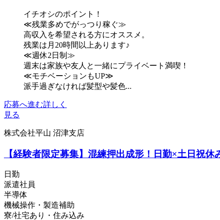
イチオシのポイント！
≪残業多めでがっつり稼ぐ≫
高収入を希望される方にオススメ。
残業は月20時間以上あります♪
≪週休2日制≫
週末は家族や友人と一緒にプライベート満喫！
≪モチベーションもUP≫
派手過ぎなければ髪型や髪色...
応募へ進む
詳しく
見る
株式会社平山 沼津支店
【経験者限定募集】混練押出成形！日勤×土日祝休み
日勤
派遣社員
半導体
機械操作・製造補助
寮/社宅あり・住み込み