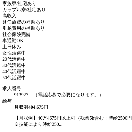
家族寮/社宅あり
カップル寮/社宅あり
高収入
赴任旅費の補助あり
引越費用の補助あり
社会保険完備
車通勤OK
土日休み
女性活躍中
20代活躍中
30代活躍中
40代活躍中
50代活躍中
求人番号
913927 （電話応募で必要になります。）
給与
月収例
404,675
円
【月収例】40万4675円以上可（残業5h含む：時給2500
※技能により時給250...