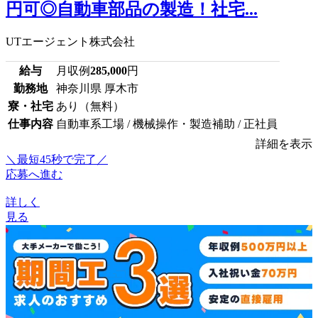
円可◎自動車部品の製造！社宅...
UTエージェント株式会社
給与
月収例
285,000
円
勤務地
神奈川県 厚木市
寮・社宅
あり（無料）
仕事内容
自動車系工場 / 機械操作・製造補助 / 正社員
詳細を表示
＼最短45秒で完了／
応募へ進む
詳しく
見る