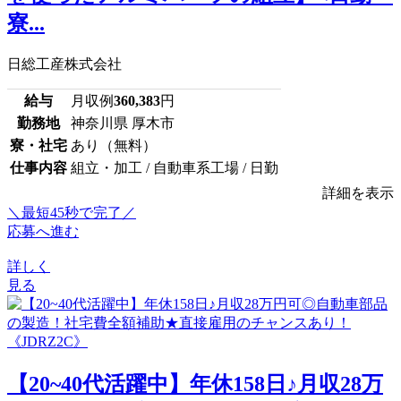
寮...
日総工産株式会社
給与
月収例
360,383
円
勤務地
神奈川県 厚木市
寮・社宅
あり（無料）
仕事内容
組立・加工 / 自動車系工場 / 日勤
詳細を表示
＼最短45秒で完了／
応募へ進む
詳しく
見る
【20~40代活躍中】年休158日♪月収28万