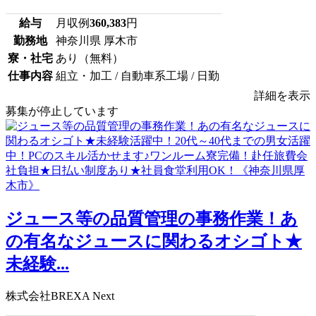
給与
月収例
360,383
円
勤務地
神奈川県 厚木市
寮・社宅
あり（無料）
仕事内容
組立・加工 / 自動車系工場 / 日勤
詳細を表示
募集が停止しています
ジュース等の品質管理の事務作業！あ
の有名なジュースに関わるオシゴト★
未経験...
株式会社BREXA Next