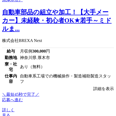
自動車部品の組立や加工！【大手メー
カー】未経験・初心者OK★若手～ミド
ルま...
株式会社BREXA Next
給与
月収例
300,000
円
勤務地
神奈川県 厚木市
寮・社
あり（無料）
宅
仕事内
自動車系工場での機械操作・製造補助製造スタッ
容
フ
詳細を表示
＼最短45秒で完了／
応募へ進む
詳しく
見る