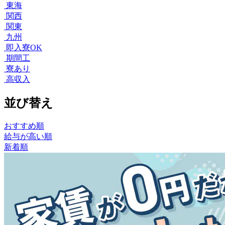
東海
関西
関東
九州
即入寮OK
期間工
寮あり
高収入
並び替え
おすすめ順
給与が高い順
新着順