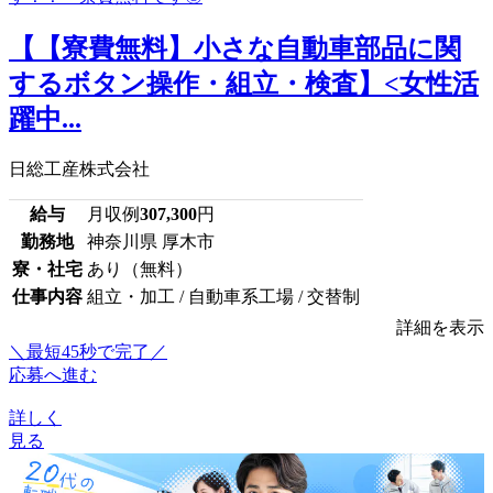
【【寮費無料】小さな自動車部品に関
するボタン操作・組立・検査】<女性活
躍中...
日総工産株式会社
給与
月収例
307,300
円
勤務地
神奈川県 厚木市
寮・社宅
あり（無料）
仕事内容
組立・加工 / 自動車系工場 / 交替制
詳細を表示
＼最短45秒で完了／
応募へ進む
詳しく
見る