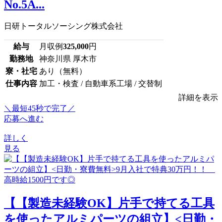
No.5A...
日研トータルソーシング株式会社
給与
月収例
325,000
円
勤務地
神奈川県 厚木市
寮・社宅
あり（無料）
仕事内容
加工・検査 / 自動車系工場 / 交替制
詳細を表示
＼最短45秒で完了／
応募へ進む
詳しく
見る
【【製造未経験OK】片手で持てる工具
を使ったアルミパーツの組立】<日勤・