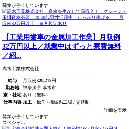
募集が停止しています
【工業用歯車の金属加工作業】月収例
32万円以上／就業中はずっと寮費無料
／紹...
高木工業株式会社
給与
月収例
329,212
円
勤務地
神奈川県 厚木市
寮・社宅
あり（無料）
仕事内容
加工・操作 / 機械系工場 / 交替制
詳細を表示
募集が停止しています
スペシャル