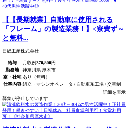
【【長期就業】自動車に使用される
「フレーム」の製造業務！】<寮費ず～
と無料...
日総工産株式会社
給与
月収例
370,800
円
勤務地
神奈川県 厚木市
寮・社宅
あり（無料）
仕事内容
組立・マシンオペレータ / 自動車系工場 / 交替制
詳細を表示
募集が停止しています