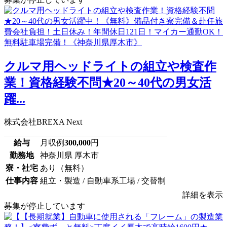
クルマ用ヘッドライトの組立や検査作
業！資格経験不問★20～40代の男女活
躍...
株式会社BREXA Next
給与
月収例
300,000
円
勤務地
神奈川県 厚木市
寮・社宅
あり（無料）
仕事内容
組立・製造 / 自動車系工場 / 交替制
詳細を表示
募集が停止しています