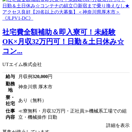
社宅費全額補助＆即入寮可！未経験
OK×月収32万円可！日勤＆土日休み☆
コン...
UTエイム株式会社
給与
月収例
320,000
円
勤務
神奈川県 厚木市
地
寮・
あり（無料）
社宅
仕事
≪寮無料・月収32万円・正社員≫機械系工場での組
内容
立・機械操作 日勤
詳細を表示
募集が停止しています