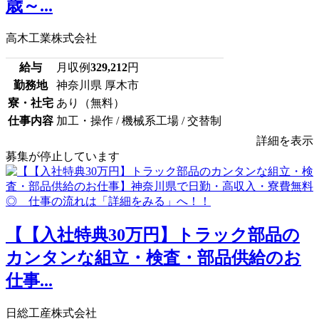
歳～...
高木工業株式会社
給与
月収例
329,212
円
勤務地
神奈川県 厚木市
寮・社宅
あり（無料）
仕事内容
加工・操作 / 機械系工場 / 交替制
詳細を表示
募集が停止しています
【【入社特典30万円】トラック部品の
カンタンな組立・検査・部品供給のお
仕事...
日総工産株式会社