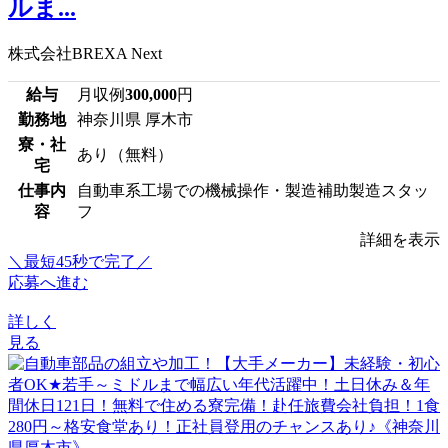
ルま...
株式会社BREXA Next
給与
月収例
300,000
円
勤務地
神奈川県 厚木市
寮・社
あり（無料）
宅
仕事内
自動車系工場での機械操作・製造補助製造スタッ
容
フ
詳細を表示
＼最短45秒で完了／
応募へ進む
詳しく
見る