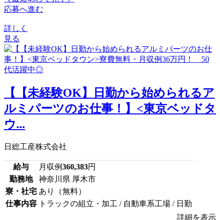
応募へ進む
詳しく
見る
【【未経験OK】日勤から始められるア
ルミパーツのお仕事！】<東京ベッドタ
ウ...
日総工産株式会社
給与
月収例
360,383
円
勤務地
神奈川県 厚木市
寮・社宅
あり（無料）
仕事内容
トラックの組立・加工 / 自動車系工場 / 日勤
詳細を表示