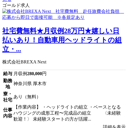
ゴールド求人
社宅費無料★月収例28万円★嬉しい日
払いあり！自動車用ヘッドライトの組
立・...
株式会社BREXA Next
給与
月収例
280,000
円
勤務
神奈川県 厚木市
地
寮・
あり（無料）
社宅
【作業内容】 ・ヘッドライトの組立 ・ベースとなる
仕事
ハウジングの成形工程〜完成品の組立 〈未経験
内容
歓迎！〉 未経験スタートの方が活躍...
詳細を表示