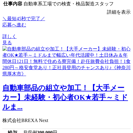
仕事内容
自動車系工場での検査・検品製造スタッフ
詳細を表示
＼最短45秒で完了／
応募へ進む
詳しく
見る
自動車部品の組立や加工！【大手メー
カー】未経験・初心者OK★若手～ミド
ルま...
株式会社BREXA Next
給与
月収例
300,000
円