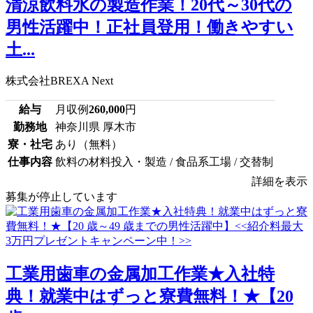
清涼飲料水の製造作業！20代～30代の
男性活躍中！正社員登用！働きやすい
土...
株式会社BREXA Next
給与
月収例
260,000
円
勤務地
神奈川県 厚木市
寮・社宅
あり（無料）
仕事内容
飲料の材料投入・製造 / 食品系工場 / 交替制
詳細を表示
募集が停止しています
工業用歯車の金属加工作業★入社特
典！就業中はずっと寮費無料！★【20