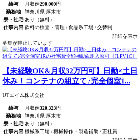
給与
月収例
290,000
円
勤務地
神奈川県 厚木市
寮・社宅
あり（無料）
仕事内容
飲料の検査・管理 / 食品系工場 / 交替制
詳細を表示
募集が停止しています
【未経験OK&月収32万円可】日勤×土日
休み！コンテナの組立て♪完全個室1...
UTエイム株式会社
給与
月収例
320,323
円
勤務地
神奈川県 厚木市
寮・社宅
あり（無料）
仕事内容
機械系工場 / 機械操作・製造補助 / 正社員