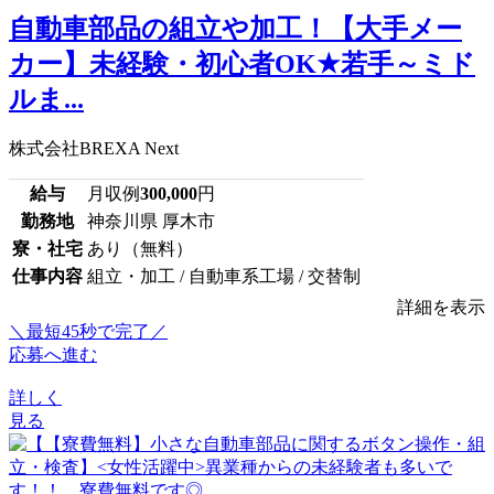
自動車部品の組立や加工！【大手メー
カー】未経験・初心者OK★若手～ミド
ルま...
株式会社BREXA Next
給与
月収例
300,000
円
勤務地
神奈川県 厚木市
寮・社宅
あり（無料）
仕事内容
組立・加工 / 自動車系工場 / 交替制
詳細を表示
＼最短45秒で完了／
応募へ進む
詳しく
見る