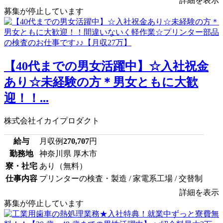
詳細を表示
募集が停止しています
【40代までの男女活躍中】☆入社祝金
あり☆未経験の方＊男女ともに大歓
迎！！...
株式会社イカイプロダクト
給与
月収例
270,707
円
勤務地
神奈川県 厚木市
寮・社宅
あり（無料）
仕事内容
プリンターの検査・製造 / 家電系工場 / 交替制
詳細を表示
募集が停止しています