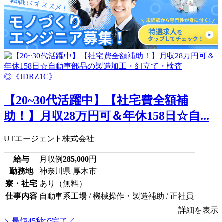
【20~30代活躍中】【社宅費全額補
助！】月収28万円可＆年休158日☆自...
UTエージェント株式会社
給与
月収例
285,000
円
勤務地
神奈川県 厚木市
寮・社宅
あり（無料）
仕事内容
自動車系工場 / 機械操作・製造補助 / 正社員
詳細を表示
＼最短45秒で完了／