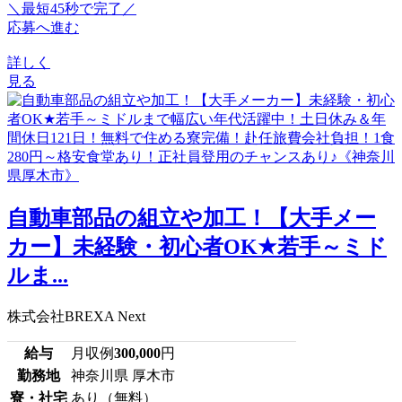
＼最短45秒で完了／
応募へ進む
詳しく
見る
自動車部品の組立や加工！【大手メー
カー】未経験・初心者OK★若手～ミド
ルま...
株式会社BREXA Next
給与
月収例
300,000
円
勤務地
神奈川県 厚木市
寮・社宅
あり（無料）