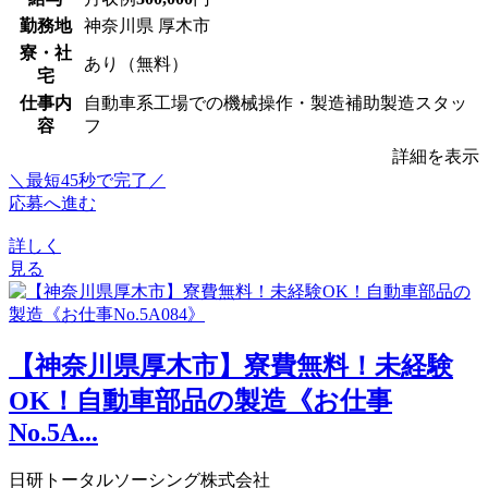
勤務地
神奈川県 厚木市
寮・社
あり（無料）
宅
仕事内
自動車系工場での機械操作・製造補助製造スタッ
容
フ
詳細を表示
＼最短45秒で完了／
応募へ進む
詳しく
見る
【神奈川県厚木市】寮費無料！未経験
OK！自動車部品の製造《お仕事
No.5A...
日研トータルソーシング株式会社