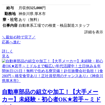
給与
月収例
325,000
円
勤務地
神奈川県 厚木市
寮・社宅
あり（無料）
仕事内容
自動車系工場での検査・検品製造スタッフ
詳細を表示
＼最短45秒で完了／
応募へ進む
詳しく
見る
自動車部品の組立や加工！【大手メー
カー】未経験・初心者OK★若手～ミド