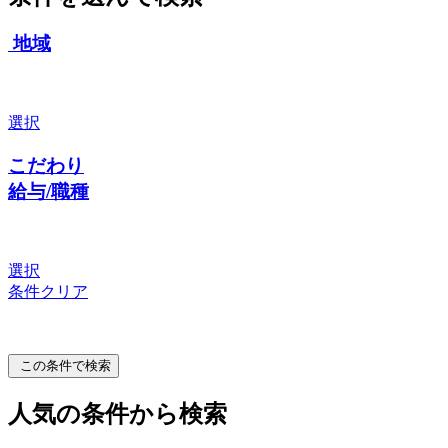
地域
選択
こだわり
給与/職種
選択
条件クリア
この条件で検索
人気の条件から検索