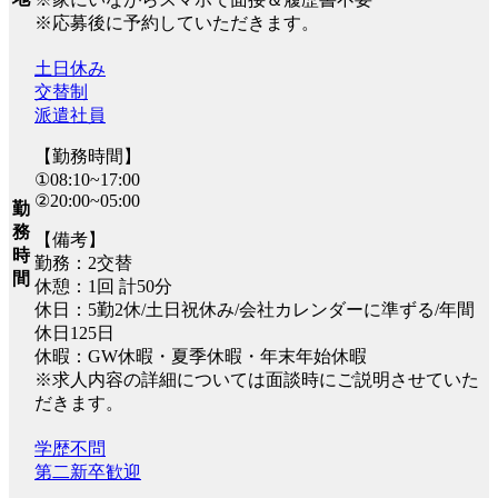
※応募後に予約していただきます。
土日休み
交替制
派遣社員
【勤務時間】
①08:10~17:00
②20:00~05:00
勤
務
【備考】
時
勤務：2交替
間
休憩：1回 計50分
休日：5勤2休/土日祝休み/会社カレンダーに準ずる/年間
休日125日
休暇：GW休暇・夏季休暇・年末年始休暇
※求人内容の詳細については面談時にご説明させていた
だきます。
学歴不問
第二新卒歓迎