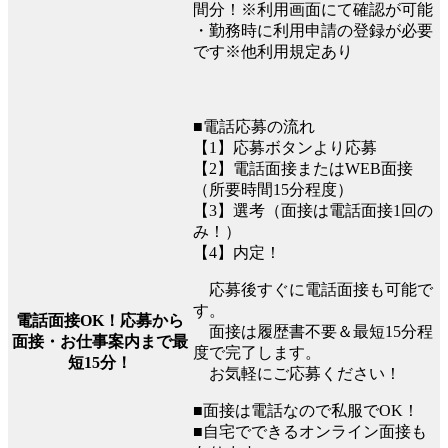
間分！※利用画面にて確認が可能
・勤務時に利用申請の登録が必要
です※他利用規定あり
■電話応募の流れ
【1】応募ボタンより応募
【2】電話面接またはWEB面接
（所要時間15分程度）
【3】選考（面接は電話面接1回の
み！）
【4】内定！
応募後すぐに電話面接も可能で
す。
電話面接OK！応募から
面接は履歴書不要＆最短15分程
面接・お仕事案内まで最
度で完了します。
短15分！
お気軽にご応募ください！
■面接は電話なので私服でOK！
■自宅でできるオンライン面接も