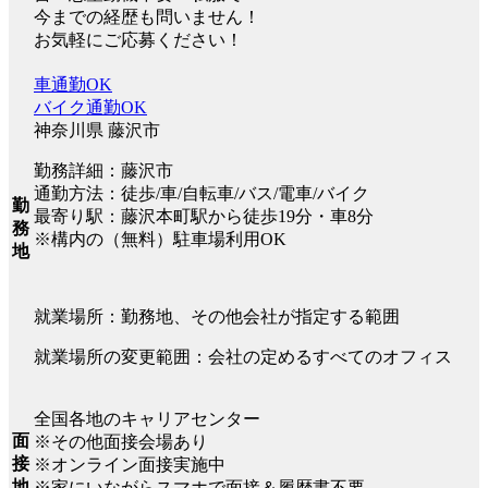
今までの経歴も問いません！
お気軽にご応募ください！
車通勤OK
バイク通勤OK
神奈川県 藤沢市
勤務詳細：藤沢市
通勤方法：徒歩/車/自転車/バス/電車/バイク
勤
最寄り駅：藤沢本町駅から徒歩19分・車8分
務
※構内の（無料）駐車場利用OK
地
就業場所：勤務地、その他会社が指定する範囲
就業場所の変更範囲：会社の定めるすべてのオフィス
全国各地のキャリアセンター
面
※その他面接会場あり
接
※オンライン面接実施中
地
※家にいながらスマホで面接＆履歴書不要