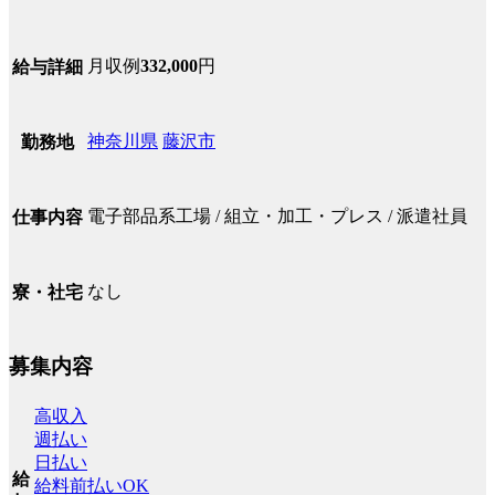
月収例
332,000
円
給与詳細
神奈川県
藤沢市
勤務地
電子部品系工場 / 組立・加工・プレス / 派遣社員
仕事内容
なし
寮・社宅
募集内容
高収入
週払い
日払い
給
給料前払いOK