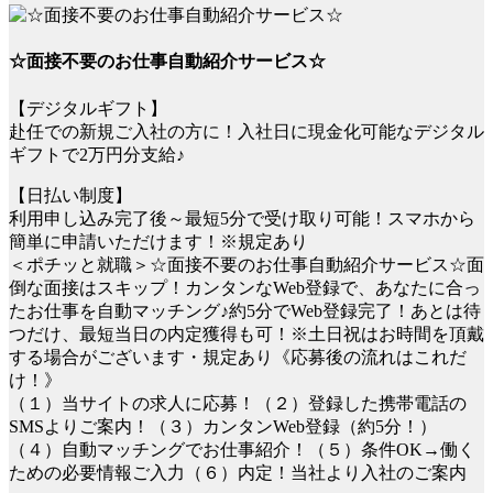
☆面接不要のお仕事自動紹介サービス☆
【デジタルギフト】
赴任での新規ご入社の方に！入社日に現金化可能なデジタル
ギフトで2万円分支給♪
【日払い制度】
利用申し込み完了後～最短5分で受け取り可能！スマホから
簡単に申請いただけます！※規定あり
＜ポチッと就職＞☆面接不要のお仕事自動紹介サービス☆面
倒な面接はスキップ！カンタンなWeb登録で、あなたに合っ
たお仕事を自動マッチング♪約5分でWeb登録完了！あとは待
つだけ、最短当日の内定獲得も可！※土日祝はお時間を頂戴
する場合がございます・規定あり《応募後の流れはこれだ
け！》
（１）当サイトの求人に応募！（２）登録した携帯電話の
SMSよりご案内！（３）カンタンWeb登録（約5分！）
（４）自動マッチングでお仕事紹介！（５）条件OK→働く
ための必要情報ご入力（６）内定！当社より入社のご案内