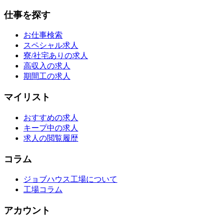
仕事を探す
お仕事検索
スペシャル求人
寮/社宅ありの求人
高収入の求人
期間工の求人
マイリスト
おすすめの求人
キープ中の求人
求人の閲覧履歴
コラム
ジョブハウス工場について
工場コラム
アカウント