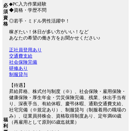
◆PC入力作業経験
必
◆資格・学歴不問
須
資
◎若手・ミドル男性活躍中！
格
稼ぎたい！休日が多い方がいい！など
あなたの希望の働き方をお聞かせください♪
正社員登用あり
交通費支給
社会保険完備
研修あり
制服貸与
【待遇】
昇給昇格、株式付与制度（※）、社会保険・雇用保険・
健康保険・厚生年金・労災保険完備、残業、休出手当有
り、深夜手当、有給休暇、慶弔休暇、通勤交通費支給、
社宅完備（※規定あり）、制服貸与（制服着用の職場の
み）、従業員持株会、資格取得制度あり、定年満60歳
福
（再雇用として原則65歳迄就業）
利