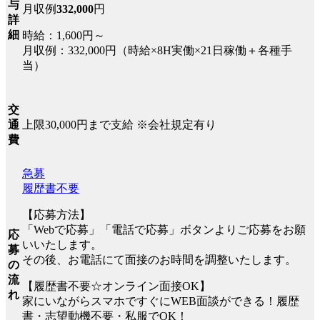
与
月収例
332,000
円
詳
細
時給：1,600円～
月収例：332,000円（時給×8H実働×21日稼働＋各種手
当）
交
上限30,000円まで支給 ※会社規定有り
通
費
急募
履歴書不要
【応募方法】
「Webで応募」「電話で応募」ボタンよりご応募をお願
応
いいたします。
募
その後、お電話にて面接のお時間を調整いたします。
の
流
【履歴書不要☆オンライン面接OK】
れ
家にいながらスマホですぐにWEB面談ができる！履歴
書・志望動機不要・私服でOK！