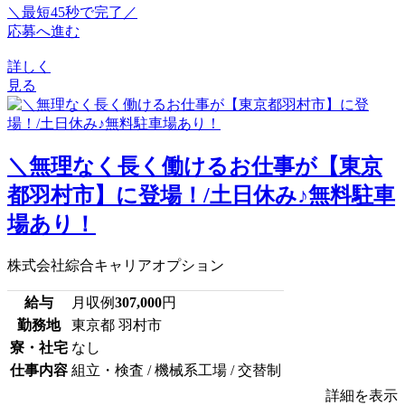
＼最短45秒で完了／
応募へ進む
詳しく
見る
＼無理なく長く働けるお仕事が【東京
都羽村市】に登場！/土日休み♪無料駐車
場あり！
株式会社綜合キャリアオプション
給与
月収例
307,000
円
勤務地
東京都 羽村市
寮・社宅
なし
仕事内容
組立・検査 / 機械系工場 / 交替制
詳細を表示