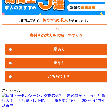
おすすめ求人
\ 質問に答えて、
をチェック！ /
1 / 4
寮付きの求人をお探しですか？
寮あり
寮なし
どちらでも可
スペシャル