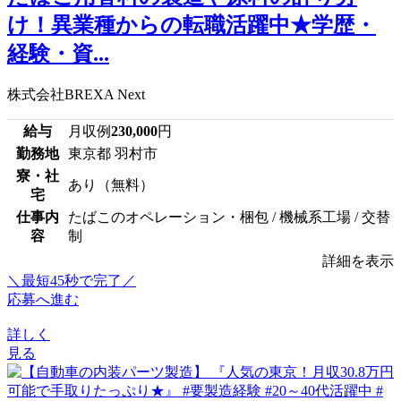
け！異業種からの転職活躍中★学歴・
経験・資...
株式会社BREXA Next
給与
月収例
230,000
円
勤務地
東京都 羽村市
寮・社
あり（無料）
宅
仕事内
たばこのオペレーション・梱包 / 機械系工場 / 交替
容
制
詳細を表示
＼最短45秒で完了／
応募へ進む
詳しく
見る