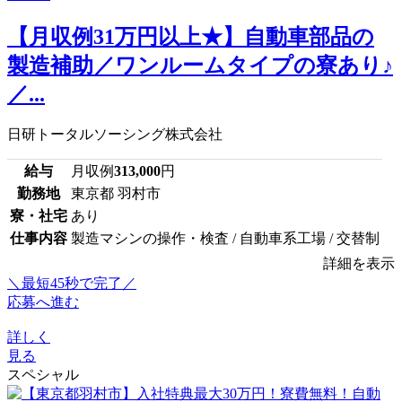
【月収例31万円以上★】自動車部品の
製造補助／ワンルームタイプの寮あり♪
／...
日研トータルソーシング株式会社
給与
月収例
313,000
円
勤務地
東京都 羽村市
寮・社宅
あり
仕事内容
製造マシンの操作・検査 / 自動車系工場 / 交替制
詳細を表示
＼最短45秒で完了／
応募へ進む
詳しく
見る
スペシャル