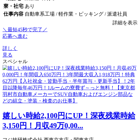
寮・社宅
あり
仕事内容
自動車系工場 / 軽作業・ピッキング / 派遣社員
詳細を表示
＼最短45秒で完了／
応募へ進む
詳しく
見る
スペシャル
嬉しい時給2,100円にUP！深夜残業時給
3,150円！月収49万0,00...
フジ技研株式会社 西東京支店・関東支店