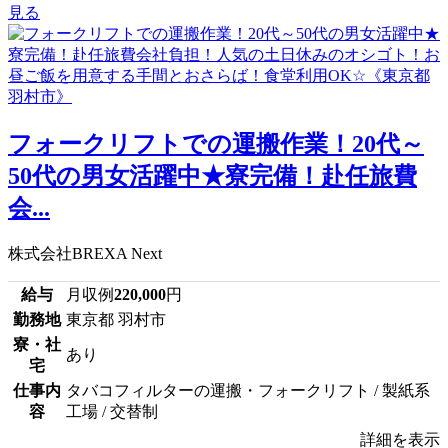
見る
フォークリフトでの運搬作業！20代～
50代の男女活躍中★寮完備！赴任旅費
会...
株式会社BREXA Next
給与
月収例
220,000
円
勤務地
東京都 羽村市
寮・社
あり
宅
仕事内
タバコフィルターの運搬・フォークリフト / 製紙系
容
工場 / 交替制
詳細を表示