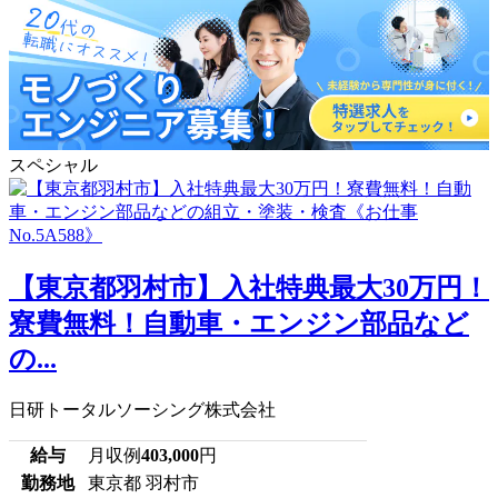
スペシャル
【東京都羽村市】入社特典最大30万円！
寮費無料！自動車・エンジン部品など
の...
日研トータルソーシング株式会社
給与
月収例
403,000
円
勤務地
東京都 羽村市