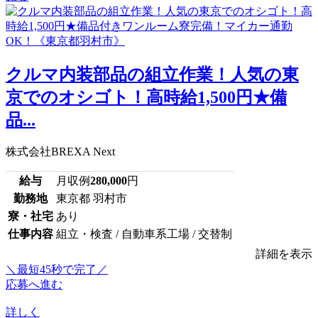
クルマ内装部品の組立作業！人気の東
京でのオシゴト！高時給1,500円★備
品...
株式会社BREXA Next
給与
月収例
280,000
円
勤務地
東京都 羽村市
寮・社宅
あり
仕事内容
組立・検査 / 自動車系工場 / 交替制
詳細を表示
＼最短45秒で完了／
応募へ進む
詳しく