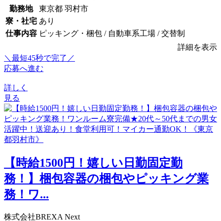
勤務地
東京都 羽村市
寮・社宅
あり
仕事内容
ピッキング・梱包 / 自動車系工場 / 交替制
詳細を表示
＼最短45秒で完了／
応募へ進む
詳しく
見る
【時給1500円！嬉しい日勤固定勤
務！】梱包容器の梱包やピッキング業
務！ワ...
株式会社BREXA Next