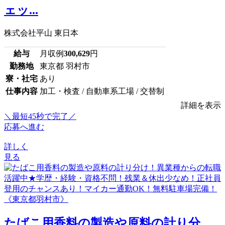
ェッ...
株式会社平山 東日本
給与
月収例
300,629
円
勤務地
東京都 羽村市
寮・社宅
あり
仕事内容
加工・検査 / 自動車系工場 / 交替制
詳細を表示
＼最短45秒で完了／
応募へ進む
詳しく
見る
たばこ用香料の製造や原料の計り分