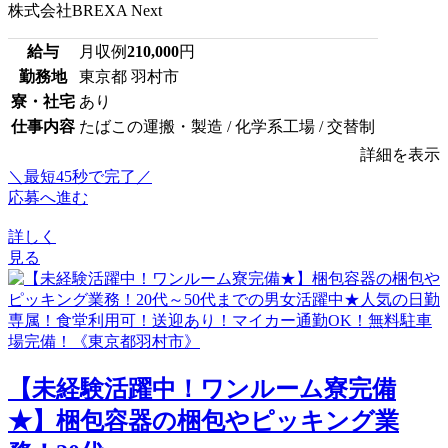
株式会社BREXA Next
給与
月収例
210,000
円
勤務地
東京都 羽村市
寮・社宅
あり
仕事内容
たばこの運搬・製造 / 化学系工場 / 交替制
詳細を表示
＼最短45秒で完了／
応募へ進む
詳しく
見る
【未経験活躍中！ワンルーム寮完備
★】梱包容器の梱包やピッキング業