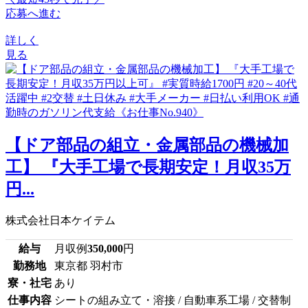
応募へ進む
詳しく
見る
【ドア部品の組立・金属部品の機械加
工】 『大手工場で長期安定！月収35万
円...
株式会社日本ケイテム
給与
月収例
350,000
円
勤務地
東京都 羽村市
寮・社宅
あり
仕事内容
シートの組み立て・溶接 / 自動車系工場 / 交替制