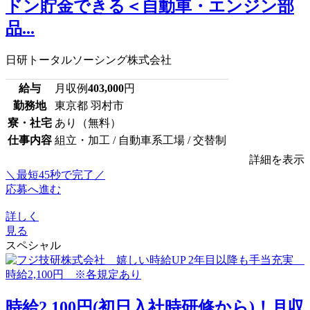
ドン貯金できる＜自動車・エンジン部
品...
日研トータルソーシング株式会社
給与
月収例
403,000
円
勤務地
東京都 羽村市
寮・社宅
あり（無料）
仕事内容
組立・加工 / 自動車系工場 / 交替制
詳細を表示
＼最短45秒で完了／
応募へ進む
詳しく
見る
スペシャル
時給2,100円(初日入社時研修から)！月収