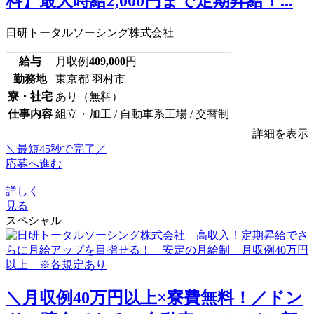
料】最大時給2,000円まで定期昇給！...
日研トータルソーシング株式会社
給与
月収例
409,000
円
勤務地
東京都 羽村市
寮・社宅
あり（無料）
仕事内容
組立・加工 / 自動車系工場 / 交替制
詳細を表示
＼最短45秒で完了／
応募へ進む
詳しく
見る
スペシャル
＼月収例40万円以上×寮費無料！／ドン