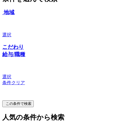
地域
選択
こだわり
給与/職種
選択
条件クリア
この条件で検索
人気の条件から検索