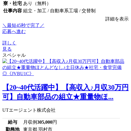
寮・社宅
あり（無料）
仕事内容
組立・加工 / 自動車系工場 / 交替制
詳細を表示
＼最短45秒で完了／
応募へ進む
詳しく
見る
スペシャル
【20~40代活躍中】【高収入♪月収30万円
可】自動車部品の組立★重量物ほ...
UTエージェント株式会社
給与
月収例
305,000
円
勤務地
東京都 羽村市