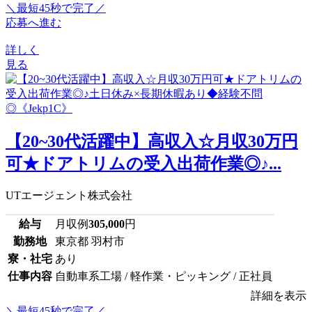
＼最短45秒で完了／
応募へ進む
詳しく
見る
【20~30代活躍中】高収入☆月収30万円
可★ドアトリムの受入出荷作業◎♪...
UTエージェント株式会社
給与
月収例
305,000
円
勤務地
東京都 羽村市
寮・社宅
あり
仕事内容
自動車系工場 / 軽作業・ピッキング / 正社員
詳細を表示
＼最短45秒で完了／