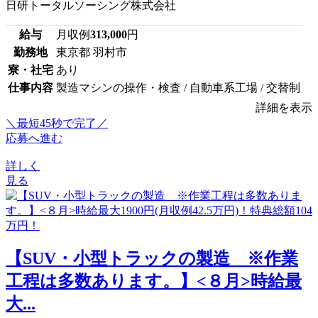
日研トータルソーシング株式会社
給与
月収例
313,000
円
勤務地
東京都 羽村市
寮・社宅
あり
仕事内容
製造マシンの操作・検査 / 自動車系工場 / 交替制
詳細を表示
＼最短45秒で完了／
応募へ進む
詳しく
見る
【SUV・小型トラックの製造 ※作業
工程は多数あります。】<８月>時給最
大...