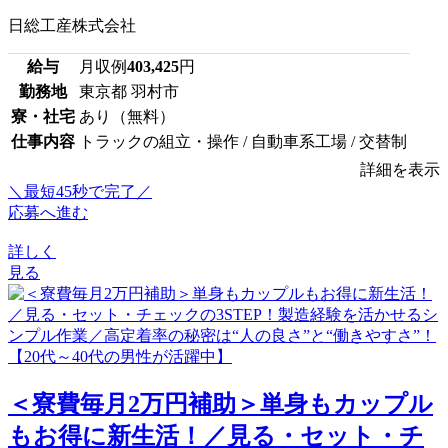
日総工産株式会社
給与
月収例
403,425
円
勤務地
東京都 羽村市
寮・社宅
あり（無料）
仕事内容
トラックの組立・操作 / 自動車系工場 / 交替制
詳細を表示
＼最短45秒で完了／
応募へ進む
詳しく
見る
＜寮費毎月2万円補助＞単身もカップル
もお得に新生活！／見る・セット・チ