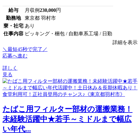
給与
月収例
230,000
円
勤務地
東京都 羽村市
寮・社宅
あり
仕事内容
ピッキング・梱包 / 自動車系工場 / 日勤
詳細を表示
＼最短45秒で完了／
応募へ進む
詳しく
見る
たばこ用フィルター部材の運搬業務！
未経験活躍中★若手～ミドルまで幅広
い年代...