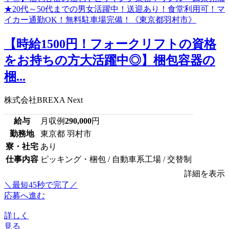
【時給1500円！フォークリフトの資格
をお持ちの方大活躍中◎】梱包容器の
梱...
株式会社BREXA Next
給与
月収例
290,000
円
勤務地
東京都 羽村市
寮・社宅
あり
仕事内容
ピッキング・梱包 / 自動車系工場 / 交替制
詳細を表示
＼最短45秒で完了／
応募へ進む
詳しく
見る