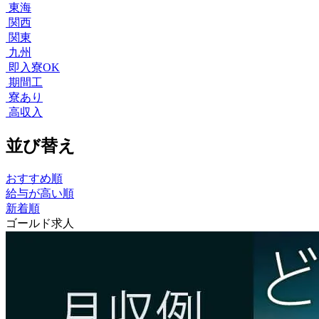
東海
関西
関東
九州
即入寮OK
期間工
寮あり
高収入
並び替え
おすすめ順
給与が高い順
新着順
ゴールド求人