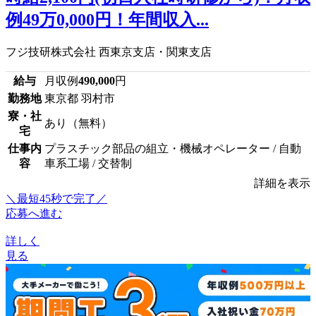
例49万0,000円！年間収入...
フジ技研株式会社 西東京支店・関東支店
給与
月収例
490,000
円
勤務地
東京都 羽村市
寮・社
あり（無料）
宅
仕事内
プラスチック部品の組立・機械オペレーター / 自動
容
車系工場 / 交替制
詳細を表示
＼最短45秒で完了／
応募へ進む
詳しく
見る