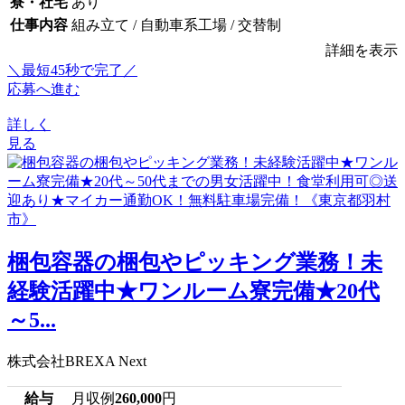
寮・社宅
あり
仕事内容
組み立て / 自動車系工場 / 交替制
詳細を表示
＼最短45秒で完了／
応募へ進む
詳しく
見る
梱包容器の梱包やピッキング業務！未
経験活躍中★ワンルーム寮完備★20代
～5...
株式会社BREXA Next
給与
月収例
260,000
円