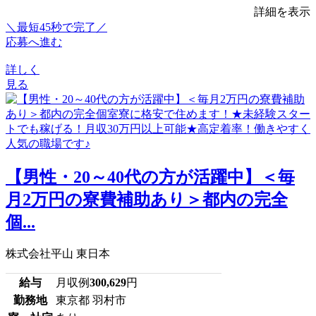
詳細を表示
＼最短45秒で完了／
応募へ進む
詳しく
見る
【男性・20～40代の方が活躍中】＜毎
月2万円の寮費補助あり＞都内の完全
個...
株式会社平山 東日本
給与
月収例
300,629
円
勤務地
東京都 羽村市