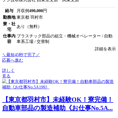
給与
月収例
490,000
円
勤務地
東京都 羽村市
寮・社
あり（無料）
宅
仕事内
プラスチック部品の組立・機械オペレーター / 自動
容
車系工場 / 交替制
詳細を表示
＼最短45秒で完了／
応募へ進む
詳しく
見る
【東京都羽村市】未経験OK！寮完備！
自動車部品の製造補助《お仕事No.5A...