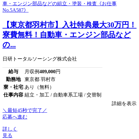
【東京都羽村市】入社特典最大30万円！
寮費無料！自動車・エンジン部品など
の...
日研トータルソーシング株式会社
給与
月収例
409,000
円
勤務地
東京都 羽村市
寮・社宅
あり（無料）
仕事内容
組立・加工 / 自動車系工場 / 交替制
詳細を表示
＼最短45秒で完了／
応募へ進む
詳しく
見る