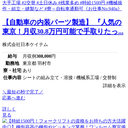
【自動車の内装パーツ製造】 『人気の
東京！月収30.8万円可能で手取りたっ...
株式会社日本ケイテム
給与
月収例
308,000
円
勤務地
東京都 羽村市
寮・社宅
あり
仕事内容
シートの組み立て・溶接 / 機械系工場 / 交替制
詳細を表示
＼最短45秒で完了／
応募へ進む
詳しく
見る