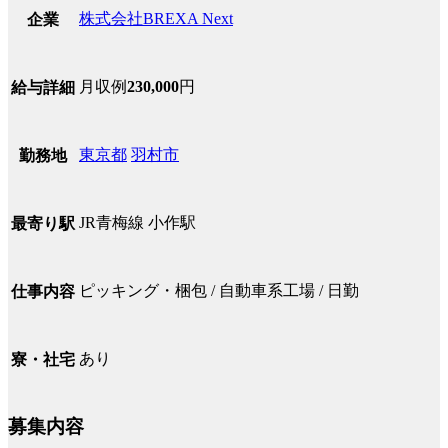
株式会社BREXA Next
企業
月収例
230,000
円
給与詳細
東京都
羽村市
勤務地
JR青梅線 小作駅
最寄り駅
ピッキング・梱包 / 自動車系工場 / 日勤
仕事内容
あり
寮・社宅
募集内容