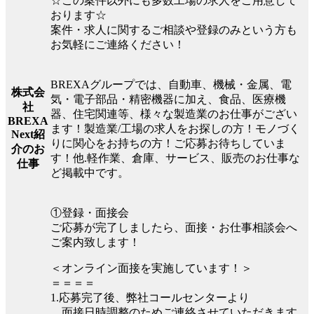
☆この案件以外にも多数工場の求人をご用意して
おります☆
案件・求人に関するご相談や登録のみという方も
お気軽にご連絡ください！
BREXAグループでは、自動車、機械・金属、電
株式会
気・電子部品・精密機器に加え、食品、医療機
社
器、住宅関連等、様々な製造業のお仕事がござい
BREXA
ます！製造業/工場の求人をお探しの方！モノづく
Next紹
りに関心をお持ちの方！ご応募お待ちしていま
介のお
す！他.軽作業、倉庫、サービス、販売のお仕事な
仕事
ど掲載中です。
①登録・面接会
ご応募が完了しましたら、面接・お仕事相談会へ
ご案内致します！
＜オンライン面接を実施しています！＞
＝＝＝＝
1.応募完了後、弊社コールセンターより
面接日時調整のためご連絡させていただきます