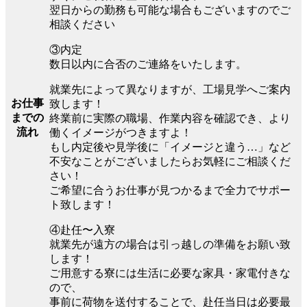
翌日からの勤務も可能な場合もございますのでご
相談ください
③内定
数日以内に合否のご連絡をいたします。
就業先によって異なりますが、工場見学へご案内
お仕事
致します！
までの
終業前に実際の職場、作業内容を確認でき、より
流れ
働くイメージがつきますよ！
もし内定後や見学後に「イメージと違う…」など
不安なことがございましたらお気軽にご相談くだ
さい！
ご希望に合うお仕事が見つかるまで全力でサポー
ト致します！
④赴任〜入寮
就業先が遠方の場合は引っ越しの準備をお願い致
します！
ご用意する寮には生活に必要な家具・家電付きな
ので、
事前に荷物を送付することで、赴任当日は必要最