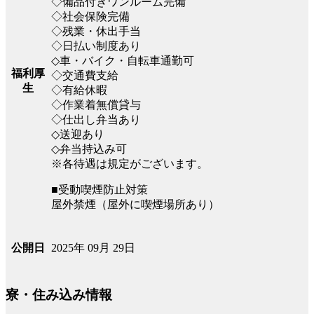
◇備品付きワンルーム完備
◇社会保険完備
◇残業・休出手当
◇日払い制度あり
◇車・バイク・自転車通勤可
福利厚
◇交通費支給
生
◇有給休暇
◇作業着無償貸与
◇仕出し弁当あり
◇送迎あり
◇弁当持込み可
※各待遇は規定がございます。
■受動喫煙防止対策
屋外禁煙（屋外に喫煙場所あり）
2025年 09月 29日
公開日
寮・住み込み情報