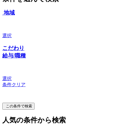
地域
選択
こだわり
給与/職種
選択
条件クリア
この条件で検索
人気の条件から検索