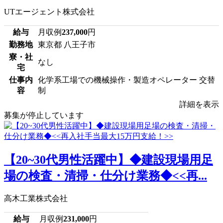
UTエージェント株式会社
給与
月収例
237,000
円
勤務地
東京都 八王子市
寮・社
なし
宅
仕事内
化学系工場での機械操作・製造オペレーター 交替
容
制
詳細を表示
募集が停止しています
【20~30代男性活躍中】◆建設現場用足
場の検査・清掃・仕分け業務◆<<再...
高木工業株式会社
給与
月収例
231,000
円