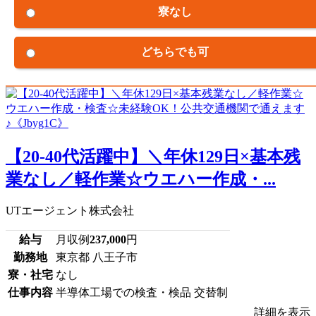
寮なし
どちらでも可
【20-40代活躍中】＼年休129日×基本残
業なし／軽作業☆ウエハー作成・...
UTエージェント株式会社
給与
月収例
237,000
円
勤務地
東京都 八王子市
寮・社宅
なし
仕事内容
半導体工場での検査・検品 交替制
詳細を表示