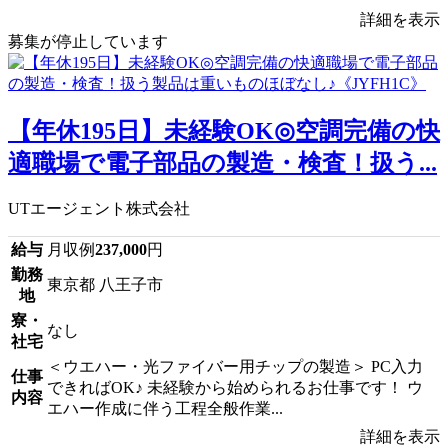
詳細を表示
募集が停止しています
【年休195日】未経験OK◎空調完備の快
適職場で電子部品の製造・検査！扱う...
UTエージェント株式会社
給与
月収例
237,000
円
勤務
東京都 八王子市
地
寮・
なし
社宅
＜ウエハー・光ファイバー用チップの製造＞ PC入力
仕事
できればOK♪ 未経験から始められるお仕事です！ ウ
内容
エハー作成に伴う工程全般作業...
詳細を表示