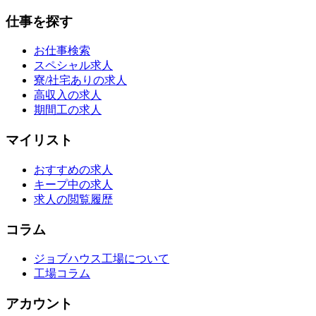
仕事を探す
お仕事検索
スペシャル求人
寮/社宅ありの求人
高収入の求人
期間工の求人
マイリスト
おすすめの求人
キープ中の求人
求人の閲覧履歴
コラム
ジョブハウス工場について
工場コラム
アカウント