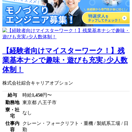
【経験者向けマイスターワーク！】残
業基本ナシで趣味・遊びも充実♪少人数
体制！
株式会社綜合キャリアオプション
給与
時給
1,450
円〜
勤務地
東京都 八王子市
寮・社
なし
宅
仕事内
クレーン・フォークリフト・重機 / 製紙系工場 / 日
容
勤