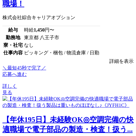
職場！
株式会社綜合キャリアオプション
給与
時給
1,450
円〜
勤務地
東京都 八王子市
寮・社宅
なし
仕事内容
ピッキング・梱包 / 物流倉庫 / 日勤
詳細を表示
＼最短45秒で完了／
応募へ進む
詳しく
見る
【年休195日】未経験OK◎空調完備の快
適職場で電子部品の製造・検査！扱う...