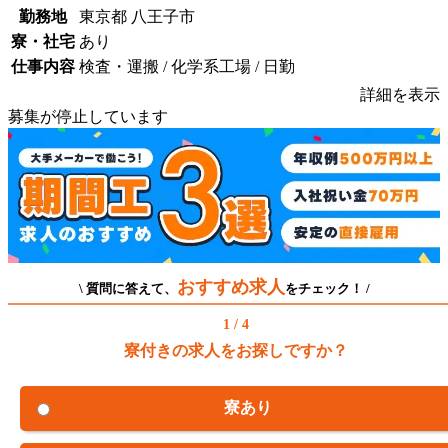
勤務地
東京都 八王子市
寮・社宅
あり
仕事内容
検査・運搬 / 化学系工場 / 日勤
詳細を表示
募集が停止しています
おすすめ求人
\ 質問に答えて、
をチェック！ /
1 / 4
寮付きの求人をお探しですか？
寮あり