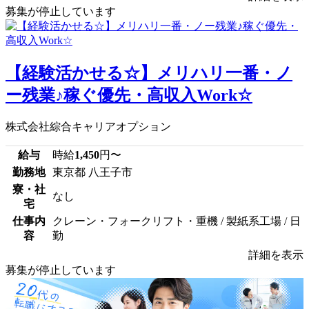
募集が停止しています
【経験活かせる☆】メリハリ一番・ノ
ー残業♪稼ぐ優先・高収入Work☆
株式会社綜合キャリアオプション
給与
時給
1,450
円〜
勤務地
東京都 八王子市
寮・社
なし
宅
仕事内
クレーン・フォークリフト・重機 / 製紙系工場 / 日
容
勤
詳細を表示
募集が停止しています