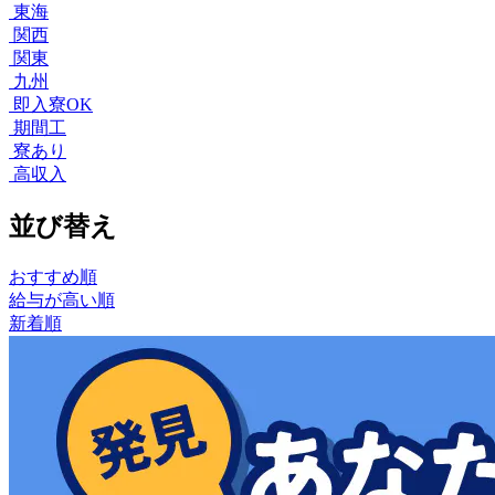
東海
関西
関東
九州
即入寮OK
期間工
寮あり
高収入
並び替え
おすすめ順
給与が高い順
新着順