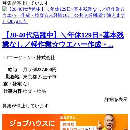
募集が停止しています
【20-40代活躍中】＼年休129日×基本残
業なし／軽作業☆ウエハー作成・...
UTエージェント株式会社
給与
月収例
237,000
円
勤務地
東京都 八王子市
寮・社宅
なし
仕事内容
検査・検品
詳細を表示
募集が停止しています