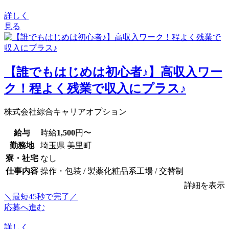
詳しく
見る
【誰でもはじめは初心者♪】高収入ワー
ク！程よく残業で収入にプラス♪
株式会社綜合キャリアオプション
給与
時給
1,500
円〜
勤務地
埼玉県 美里町
寮・社宅
なし
仕事内容
操作・包装 / 製薬化粧品系工場 / 交替制
詳細を表示
＼最短45秒で完了／
応募へ進む
詳しく