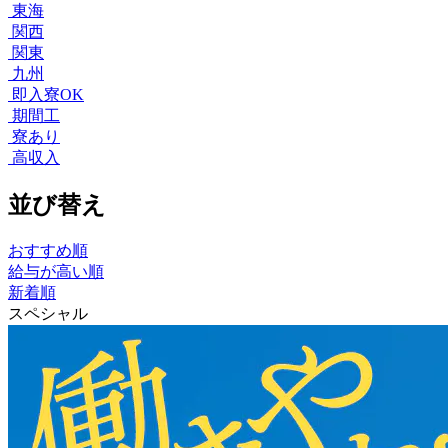
東海
関西
関東
九州
即入寮OK
期間工
寮あり
高収入
並び替え
おすすめ順
給与が高い順
新着順
スペシャル