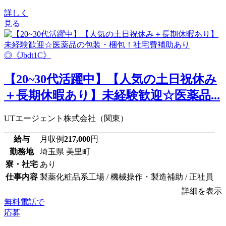
詳しく
見る
【20~30代活躍中】【人気の土日祝休み
＋長期休暇あり】未経験歓迎☆医薬品...
UTエージェント株式会社（関東）
給与
月収例
217,000
円
勤務地
埼玉県 美里町
寮・社宅
あり
仕事内容
製薬化粧品系工場 / 機械操作・製造補助 / 正社員
詳細を表示
無料電話で
応募