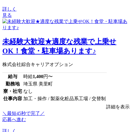
詳しく
見る
未経験大歓迎★適度な残業で上乗せ
OK！食堂・駐車場あります♪
株式会社綜合キャリアオプション
給与
時給
1,400
円〜
勤務地
埼玉県 美里町
寮・社宅
なし
仕事内容
加工・操作 / 製薬化粧品系工場 / 交替制
詳細を表示
＼最短45秒で完了／
応募へ進む
詳しく