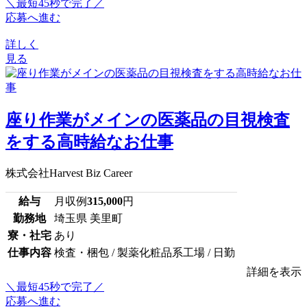
＼最短45秒で完了／
応募へ進む
詳しく
見る
座り作業がメインの医薬品の目視検査
をする高時給なお仕事
株式会社Harvest Biz Career
給与
月収例
315,000
円
勤務地
埼玉県 美里町
寮・社宅
あり
仕事内容
検査・梱包 / 製薬化粧品系工場 / 日勤
詳細を表示
＼最短45秒で完了／
応募へ進む