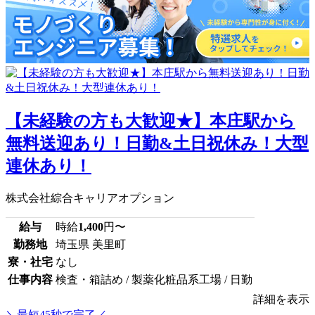
【未経験の方も大歓迎★】本庄駅から
無料送迎あり！日勤&土日祝休み！大型
連休あり！
株式会社綜合キャリアオプション
給与
時給
1,400
円〜
勤務地
埼玉県 美里町
寮・社宅
なし
仕事内容
検査・箱詰め / 製薬化粧品系工場 / 日勤
詳細を表示
＼最短45秒で完了／