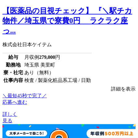
【医薬品の目視チェック】 『＼駅チカ
物件／埼玉県で寮費0円 ラクラク座
っ...
株式会社日本ケイテム
給与
月収例
279,000
円
勤務地
埼玉県 美里町
寮・社宅
あり（無料）
仕事内容
検査 / 製薬化粧品系工場 / 日勤
詳細を表示
＼最短45秒で完了／
応募へ進む
詳しく
見る