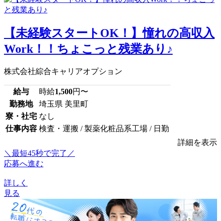
【未経験スタートOK！】憧れの高収入
Work！！ちょこっと残業あり♪
株式会社綜合キャリアオプション
給与
時給
1,500
円〜
勤務地
埼玉県 美里町
寮・社宅
なし
仕事内容
検査・運搬 / 製薬化粧品系工場 / 日勤
詳細を表示
＼最短45秒で完了／
応募へ進む
詳しく
見る