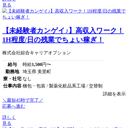
見る
【未経験者カンゲイ♪】高収入ワーク！
1H程度/日の残業でちょい稼ぎ！
株式会社綜合キャリアオプション
給与
時給
1,500
円〜
勤務地
埼玉県 美里町
寮・社宅
なし
仕事内容
梱包・包装 / 製薬化粧品系工場 / 交替制
詳細を表示
＼最短45秒で完了／
応募へ進む
詳しく
見る