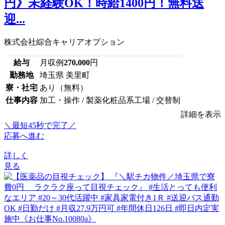
円》未経験OK！時給1400円！無料送
迎...
株式会社綜合キャリアオプション
給与
月収例
270,000
円
勤務地
埼玉県 美里町
寮・社宅
あり（無料）
仕事内容
加工・操作 / 製薬化粧品系工場 / 交替制
詳細を表示
＼最短45秒で完了／
応募へ進む
詳しく
見る