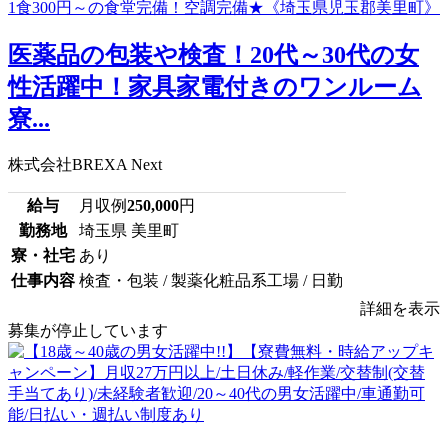
医薬品の包装や検査！20代～30代の女
性活躍中！家具家電付きのワンルーム
寮...
株式会社BREXA Next
給与
月収例
250,000
円
勤務地
埼玉県 美里町
寮・社宅
あり
仕事内容
検査・包装 / 製薬化粧品系工場 / 日勤
詳細を表示
募集が停止しています