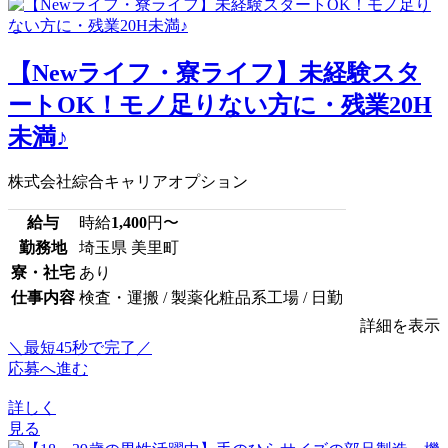
【Newライフ・寮ライフ】未経験スタ
ートOK！モノ足りない方に・残業20H
未満♪
株式会社綜合キャリアオプション
給与
時給
1,400
円〜
勤務地
埼玉県 美里町
寮・社宅
あり
仕事内容
検査・運搬 / 製薬化粧品系工場 / 日勤
詳細を表示
＼最短45秒で完了／
応募へ進む
詳しく
見る