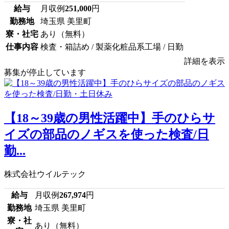
給与
月収例
251,000
円
勤務地
埼玉県 美里町
寮・社宅
あり（無料）
仕事内容
検査・箱詰め / 製薬化粧品系工場 / 日勤
詳細を表示
募集が停止しています
【18～39歳の男性活躍中】手のひらサ
イズの部品のノギスを使った検査/日
勤...
株式会社ウイルテック
給与
月収例
267,974
円
勤務地
埼玉県 美里町
寮・社
あり（無料）