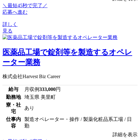
＼最短45秒で完了／
応募へ進む
詳しく
見る
医薬品工場で錠剤等を製造するオペレ
ーター業務
株式会社Harvest Biz Career
給与
月収例
333,000
円
勤務地
埼玉県 美里町
寮・社
あり
宅
仕事内
製造オペレーター・操作 / 製薬化粧品系工場 / 日
容
勤
詳細を表示