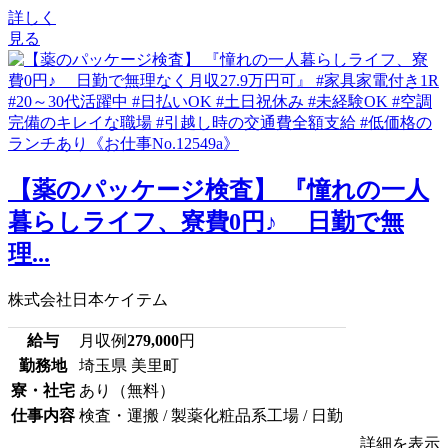
詳しく
見る
【薬のパッケージ検査】 『憧れの一人
暮らしライフ、寮費0円♪ 日勤で無
理...
株式会社日本ケイテム
給与
月収例
279,000
円
勤務地
埼玉県 美里町
寮・社宅
あり（無料）
仕事内容
検査・運搬 / 製薬化粧品系工場 / 日勤
詳細を表示