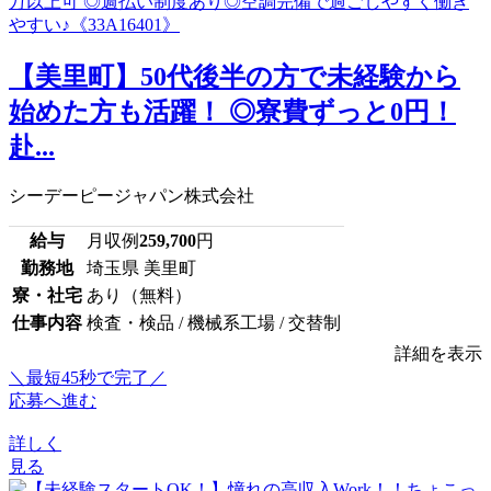
【美里町】50代後半の方で未経験から
始めた方も活躍！ ◎寮費ずっと0円！
赴...
シーデーピージャパン株式会社
給与
月収例
259,700
円
勤務地
埼玉県 美里町
寮・社宅
あり（無料）
仕事内容
検査・検品 / 機械系工場 / 交替制
詳細を表示
＼最短45秒で完了／
応募へ進む
詳しく
見る