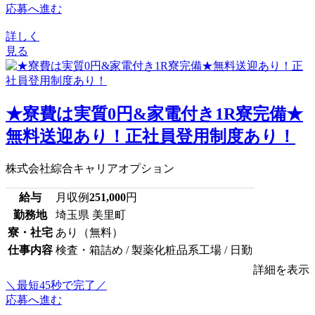
応募へ進む
詳しく
見る
★寮費は実質0円&家電付き1R寮完備★
無料送迎あり！正社員登用制度あり！
株式会社綜合キャリアオプション
給与
月収例
251,000
円
勤務地
埼玉県 美里町
寮・社宅
あり（無料）
仕事内容
検査・箱詰め / 製薬化粧品系工場 / 日勤
詳細を表示
＼最短45秒で完了／
応募へ進む