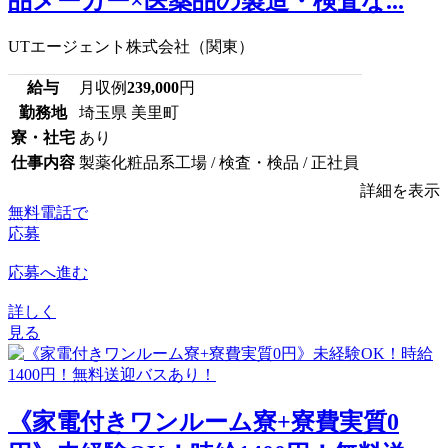
品メーカー×医薬品の製造・検査な...
UTエージェント株式会社（関東）
給与
月収例
239,000
円
勤務地
埼玉県 美里町
寮・社宅
あり
仕事内容
製薬化粧品系工場 / 検査・検品 / 正社員
詳細を表示
無料電話で
応募
応募へ進む
詳しく
見る
《家電付きワンルーム寮+寮費実質0