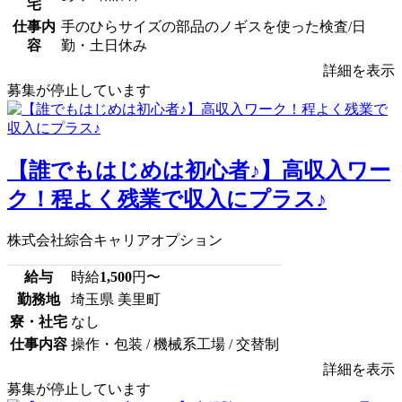
宅
仕事内
手のひらサイズの部品のノギスを使った検査/日
容
勤・土日休み
詳細を表示
募集が停止しています
【誰でもはじめは初心者♪】高収入ワー
ク！程よく残業で収入にプラス♪
株式会社綜合キャリアオプション
給与
時給
1,500
円〜
勤務地
埼玉県 美里町
寮・社宅
なし
仕事内容
操作・包装 / 機械系工場 / 交替制
詳細を表示
募集が停止しています