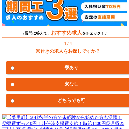
おすすめ求人
\ 質問に答えて、
をチェック！ /
1 / 4
寮付きの求人をお探しですか？
寮あり
寮なし
どちらでも可