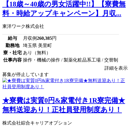
【18歳～40歳の男女活躍中!!】【寮費無
料・時給アップキャンペーン】月収...
東洋ワーク株式会社
給与
月収例
260,385
円
勤務地
埼玉県 美里町
寮・社宅
あり（無料）
仕事内容
操作・機械の操作 / 製薬化粧品系工場 / 交替制
詳細を表示
募集が停止しています
★寮費は実質0円&家電付き1R寮完備★
無料送迎あり！正社員登用制度あり！
株式会社綜合キャリアオプション