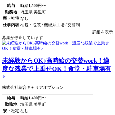
給与
時給
1,500
円〜
勤務地
埼玉県 美里町
寮・社宅
なし
仕事内容
梱包・包装 / 機械系工場 / 交替制
詳細を表示
募集が停止しています
未経験からOK♪高時給の交替work！適
度な残業で上乗せOK！食堂・駐車場有
♪
株式会社綜合キャリアオプション
給与
時給
1,400
円〜
勤務地
埼玉県 美里町
寮・社宅
なし