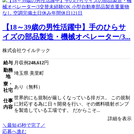
【18～39歳の男性活躍中】手のひらサ
イズの部品製造・機械オペレーター/3...
株式会社ウイルテック
給与
月収例
248,612
円
勤務
埼玉県 美里町
地
寮・
あり（無料）
社宅
世界的にも規制が厳しくなっている排ガス。 この規制
仕事
に対応する為に日々開発を行い、その燃料噴射ポンプ
内容
を製造している工場です。 だからこそ...
詳細を表示
＼最短45秒で完了／
応募へ進む