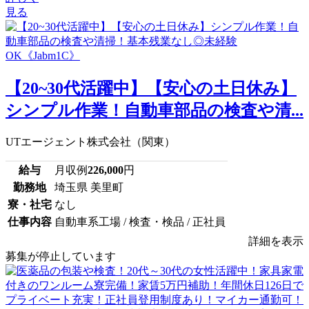
見る
【20~30代活躍中】【安心の土日休み】
シンプル作業！自動車部品の検査や清...
UTエージェント株式会社（関東）
給与
月収例
226,000
円
勤務地
埼玉県 美里町
寮・社宅
なし
仕事内容
自動車系工場 / 検査・検品 / 正社員
詳細を表示
募集が停止しています