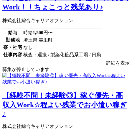
Work！！ちょこっと残業あり♪
株式会社綜合キャリアオプション
給与
時給
1,500
円〜
勤務地
埼玉県 美里町
寮・社宅
なし
仕事内容
検査・運搬 / 製薬化粧品系工場 / 日勤
詳細を表示
募集が停止しています
【経験不問！未経験◎】稼ぐ優先・高
収入Work☆程よい残業でお小遣い稼ぎ
♪
株式会社綜合キャリアオプション