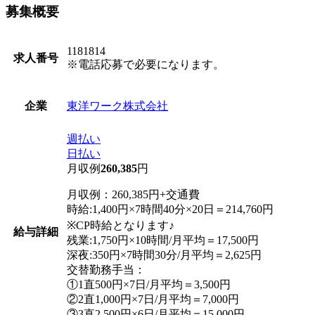
募集概要
1181814
求人番号
※電話応募で必要になります。
東洋ワーク株式会社
企業
週払い
日払い
月収例
260,385
円
月収例：260,385円+交通費
時給:1,400円×7時間40分×20日＝214,760円
※CP時給となります♪
給与詳細
残業:1,750円×10時間/月平均＝17,500円
深夜:350円×7時間30分/月平均＝2,625円
交替勤務手当：
①1直500円×7日/月平均＝3,500円
②2直1,000円×7日/月平均＝7,000円
③3直2,500円×6日/月平均＝15,000円