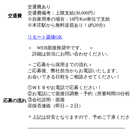
交通費あり
交通費備考：上限支給(30,000円）
交通費
※自家用車の場合：18円/Km単位で支給
※本庄駅から無料送迎あり！(約20分)
リモート面接OK
＜ WEB面接推奨中です。 ＞
詳細は担当にお問い合わせください。
＜ご応募から採用までの流れ＞
ご応募後、弊社担当からお電話いたします。
お会いできる日程をご相談させてください！
①ＷＥＢやお電話で応募ください！
②お電話にて面接日調整・予約（所要時間10分
③会社説明・面接
応募の流れ
④採否連絡（即日～２日）
＊上記は目安となりますので、予めご了承くださ
-------------------------------------------------------------------