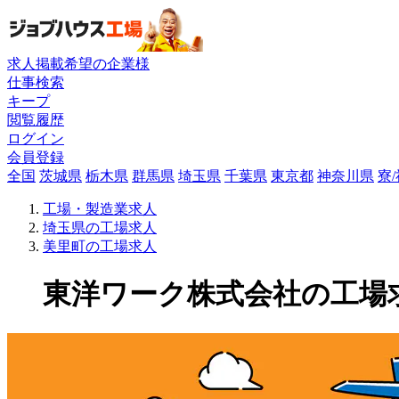
求人掲載希望の企業様
仕事検索
キープ
閲覧履歴
ログイン
会員登録
全国
茨城県
栃木県
群馬県
埼玉県
千葉県
東京都
神奈川県
寮
工場・製造業求人
埼玉県の工場求人
美里町の工場求人
東洋ワーク株式会社の工場求人(