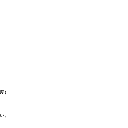
程度）
い。