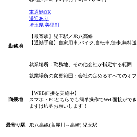
車通勤OK
送迎あり
埼玉県
美里町
【最寄駅】児玉駅／JR八高線
【通勤手段】自家用車,バイク,自転車,徒歩,無料
勤務地
就業場所：勤務地、その他会社が指定する範囲
就業場所の変更範囲：会社の定めるすべてのオフ
【WEB面接を実施中】
面接地
スマホ・PCどちらでも簡単操作でWeb面接がで
まずは応募お願いします！
JR八高線(高麗川～高崎) 児玉駅
最寄り駅