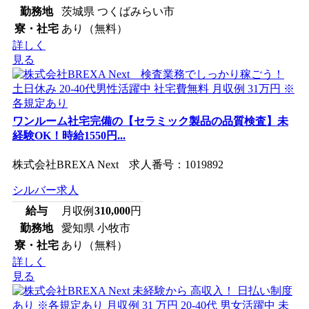
勤務地
茨城県 つくばみらい市
寮・社宅
あり（無料）
詳しく
見る
ワンルーム社宅完備の【セラミック製品の品質検査】未
経験OK！時給1550円...
株式会社BREXA Next 求人番号：1019892
シルバー求人
給与
月収例
310,000
円
勤務地
愛知県 小牧市
寮・社宅
あり（無料）
詳しく
見る