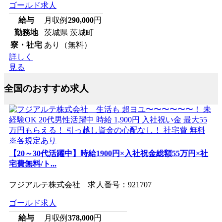
ゴールド求人
給与
月収例
290,000
円
勤務地
茨城県 茨城町
寮・社宅
あり（無料）
詳しく
見る
全国のおすすめ求人
【20～30代活躍中】時給1900円×入社祝金総額55万円×社
宅費無料/ト...
フジアルテ株式会社 求人番号：921707
ゴールド求人
給与
月収例
378,000
円