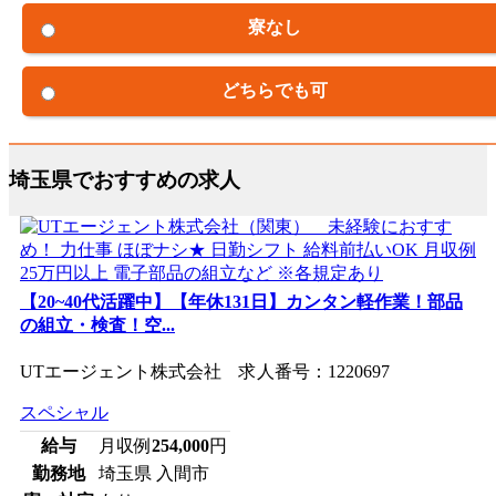
寮なし
どちらでも可
埼玉県でおすすめの求人
【20~40代活躍中】【年休131日】カンタン軽作業！部品
の組立・検査！空...
UTエージェント株式会社 求人番号：1220697
スペシャル
給与
月収例
254,000
円
勤務地
埼玉県 入間市