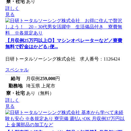
寮・社宅
あり
詳しく
見る
【月収例25万円以上◎】マシンオペレーターなど／寮費
無料で貯金はかどる♪便...
日研トータルソーシング株式会社 求人番号：1126424
スペシャル
給与
月収例
259,000
円
勤務地
埼玉県 上尾市
寮・社宅
あり（無料）
詳しく
見る