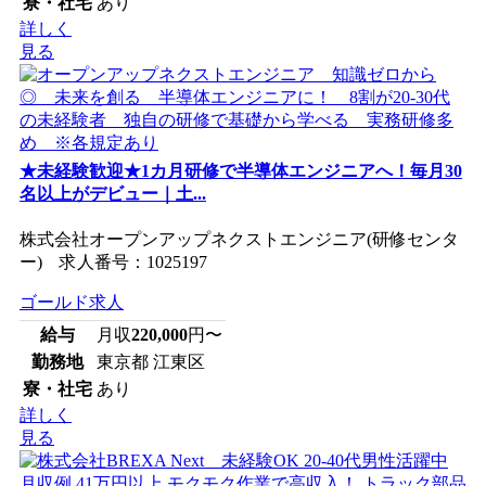
寮・社宅
あり
詳しく
見る
★未経験歓迎★1カ月研修で半導体エンジニアへ！毎月30
名以上がデビュー｜土...
株式会社オープンアップネクストエンジニア(研修センタ
ー) 求人番号：1025197
ゴールド求人
給与
月収
220,000
円〜
勤務地
東京都 江東区
寮・社宅
あり
詳しく
見る