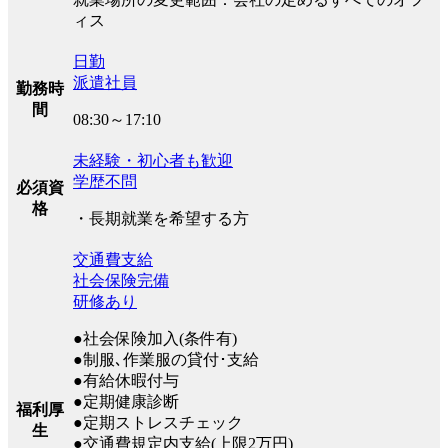
ィス
日勤
派遣社員
勤務時
間
08:30～17:10
未経験・初心者も歓迎
学歴不問
必須資
格
・長期就業を希望する方
交通費支給
社会保険完備
研修あり
●社会保険加入(条件有)
●制服､作業服の貸付･支給
●有給休暇付与
●定期健康診断
福利厚
●定期ストレスチェック
生
●交通費規定内支給(上限2万円)