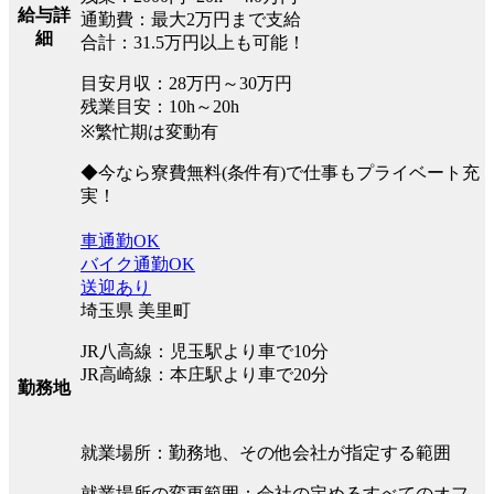
給与詳
通勤費：最大2万円まで支給
細
合計：31.5万円以上も可能！
目安月収：28万円～30万円
残業目安：10h～20h
※繁忙期は変動有
◆今なら寮費無料(条件有)で仕事もプライベート充
実！
車通勤OK
バイク通勤OK
送迎あり
埼玉県 美里町
JR八高線：児玉駅より車で10分
JR高崎線：本庄駅より車で20分
勤務地
就業場所：勤務地、その他会社が指定する範囲
就業場所の変更範囲：会社の定めるすべてのオフ