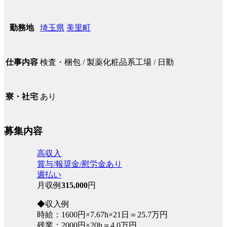
埼玉県
美里町
勤務地
検査・梱包 / 製薬化粧品系工場 / 日勤
仕事内容
あり
寮・社宅
募集内容
高収入
賞与/報奨金/慰労金あり
週払い
月収例
315,000
円
◆収入例
時給：1600円×7.67h×21日＝25.7万円
残業：2000円×20h＝4.0万円