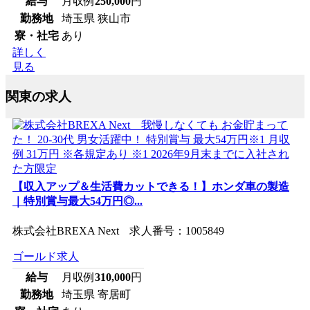
給与
月収例
250,000
円
勤務地
埼玉県 狭山市
寮・社宅
あり
詳しく
見る
関東の求人
【収入アップ＆生活費カットできる！】ホンダ車の製造
｜特別賞与最大54万円◎...
株式会社BREXA Next 求人番号：1005849
ゴールド求人
給与
月収例
310,000
円
勤務地
埼玉県 寄居町