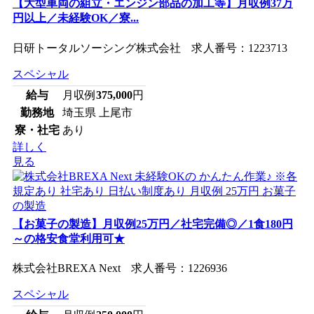
【大型車両の組立・エンジン部品の加工等】月収例37万
円以上／未経験OK／寮...
日研トータルソーシング株式会社 求人番号：1223713
スペシャル
給与
月収例
375,000
円
勤務地
埼玉県 上尾市
寮・社宅
あり
詳しく
見る
【お菓子の製造】月収例25万円／社宅完備◎／1食180円
～の格安食堂利用可★
株式会社BREXA Next 求人番号：1226936
スペシャル