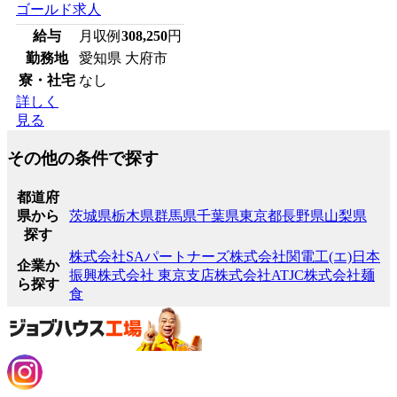
ゴールド求人
給与
月収例
308,250
円
勤務地
愛知県 大府市
寮・社宅
なし
詳しく
見る
その他の条件で探す
都道府
県から
茨城県
栃木県
群馬県
千葉県
東京都
長野県
山梨県
探す
株式会社SAパートナーズ
株式会社関電工(エ)
日本
企業か
振興株式会社 東京支店
株式会社ATJC
株式会社麺
ら探す
食