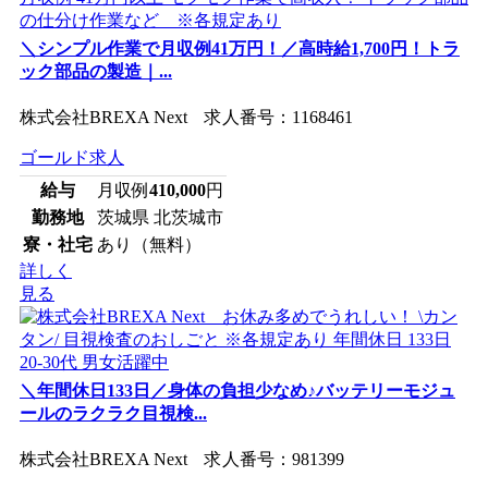
＼シンプル作業で月収例41万円！／高時給1,700円！トラ
ック部品の製造｜...
株式会社BREXA Next 求人番号：1168461
ゴールド求人
給与
月収例
410,000
円
勤務地
茨城県 北茨城市
寮・社宅
あり（無料）
詳しく
見る
＼年間休日133日／身体の負担少なめ♪バッテリーモジュ
ールのラクラク目視検...
株式会社BREXA Next 求人番号：981399