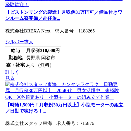
【ピストンリングの製造】月収例31万円可／備品付きワ
ンルーム寮完備／赴任旅...
株式会社BREXA Next 求人番号：1188265
シルバー求人
給与
月収例
310,000
円
勤務地
長野県 岡谷市
寮・社宅
あり（無料）
詳しく
見る
【時給1,500円！月収例30万円以上】小型モーターの組立
／日勤で稼げる！...
株式会社スタッフ東海 求人番号：715876