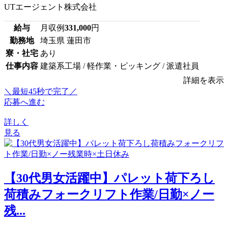
UTエージェント株式会社
給与
月収例
331,000
円
勤務地
埼玉県 蓮田市
寮・社宅
あり
仕事内容
建築系工場 / 軽作業・ピッキング / 派遣社員
詳細を表示
＼最短45秒で完了／
応募へ進む
詳しく
見る
【30代男女活躍中】パレット荷下ろし
荷積みフォークリフト作業/日勤×ノー
残...