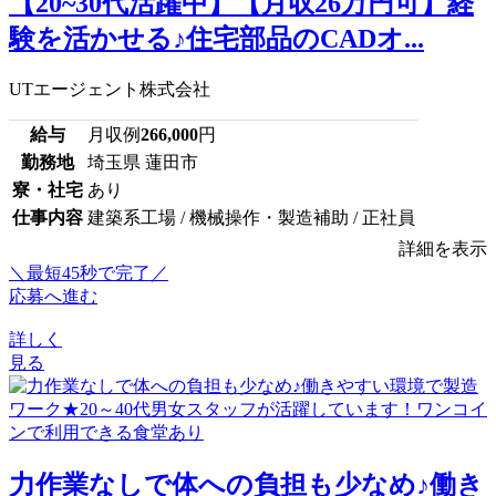
【20~30代活躍中】【月収26万円可】経
験を活かせる♪住宅部品のCADオ...
UTエージェント株式会社
給与
月収例
266,000
円
勤務地
埼玉県 蓮田市
寮・社宅
あり
仕事内容
建築系工場 / 機械操作・製造補助 / 正社員
詳細を表示
＼最短45秒で完了／
応募へ進む
詳しく
見る
力作業なしで体への負担も少なめ♪働き