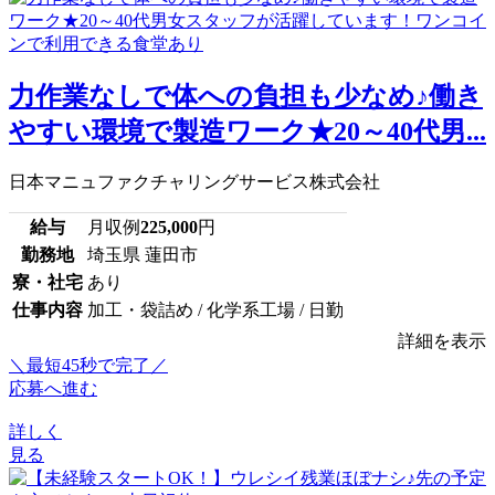
力作業なしで体への負担も少なめ♪働き
やすい環境で製造ワーク★20～40代男...
日本マニュファクチャリングサービス株式会社
給与
月収例
225,000
円
勤務地
埼玉県 蓮田市
寮・社宅
あり
仕事内容
加工・袋詰め / 化学系工場 / 日勤
詳細を表示
＼最短45秒で完了／
応募へ進む
詳しく
見る