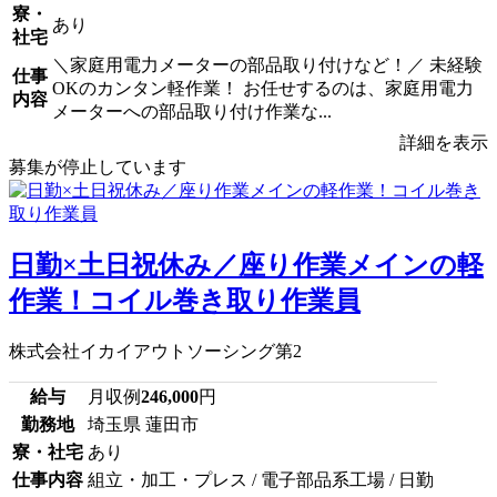
寮・
あり
社宅
＼家庭用電力メーターの部品取り付けなど！／ 未経験
仕事
OKのカンタン軽作業！ お任せするのは、家庭用電力
内容
メーターへの部品取り付け作業な...
詳細を表示
募集が停止しています
日勤×土日祝休み／座り作業メインの軽
作業！コイル巻き取り作業員
株式会社イカイアウトソーシング第2
給与
月収例
246,000
円
勤務地
埼玉県 蓮田市
寮・社宅
あり
仕事内容
組立・加工・プレス / 電子部品系工場 / 日勤