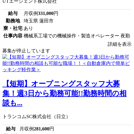
UTエージェント株式会社
給与
月収例
331,000
円
勤務地
埼玉県 蓮田市
寮・社宅
あり
仕事内容
機械系工場での機械操作・製造オペレーター 夜勤
詳細を表示
募集が停止しています
【短期】オープニングスタッフ大募
集！週3日から勤務可能!!勤務時間の相
談も...
トランコムSC株式会社（日立）
給与
月収例
281,600
円