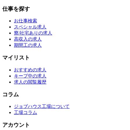
仕事を探す
お仕事検索
スペシャル求人
寮/社宅ありの求人
高収入の求人
期間工の求人
マイリスト
おすすめの求人
キープ中の求人
求人の閲覧履歴
コラム
ジョブハウス工場について
工場コラム
アカウント