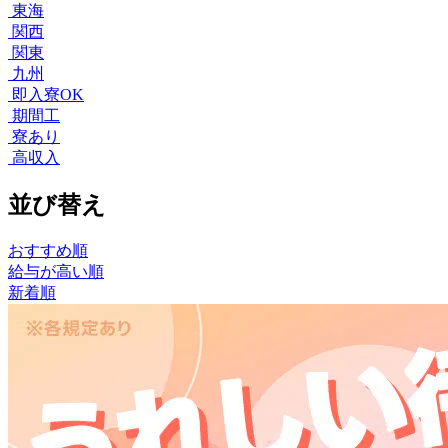
東海
関西
関東
九州
即入寮OK
期間工
寮あり
高収入
並び替え
おすすめ順
給与が高い順
新着順