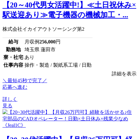
【20～40代男女活躍中!】≪土日祝休み×
駅送迎あり≫電子機器の機械加工・...
株式会社イカイアウトソーシング第2
給与
月収例
256,000
円
勤務地
埼玉県 蓮田市
寮・社宅
あり
仕事内容
操作・製造 / 製紙系工場 / 日勤
詳細を表示
＼最短45秒で完了／
応募へ進む
詳しく
見る