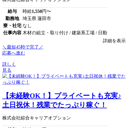
給与
時給
1,550
円〜
勤務地
埼玉県 蓮田市
寮・社宅
なし
仕事内容
木材の組立・取り付け / 建築系工場 / 日勤
詳細を表示
＼最短45秒で完了／
応募へ進む
詳しく
見る
【未経験OK！】プライベートも充実♪
土日祝休！残業でたっぷり稼ぐ！
株式会社綜合キャリアオプション