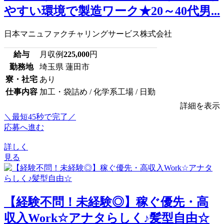
やすい環境で製造ワーク★20～40代男...
日本マニュファクチャリングサービス株式会社
給与
月収例
225,000
円
勤務地
埼玉県 蓮田市
寮・社宅
あり
仕事内容
加工・袋詰め / 化学系工場 / 日勤
詳細を表示
＼最短45秒で完了／
応募へ進む
詳しく
見る
【経験不問！未経験◎】稼ぐ優先・高
収入Work☆アナタらしく♪髪型自由☆