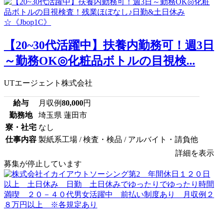
【20~30代活躍中】扶養内勤務可！週3日
～勤務OK◎化粧品ボトルの目視検...
UTエージェント株式会社
給与
月収例
80,000
円
勤務地
埼玉県 蓮田市
寮・社宅
なし
仕事内容
製紙系工場 / 検査・検品 / アルバイト・請負他
詳細を表示
募集が停止しています