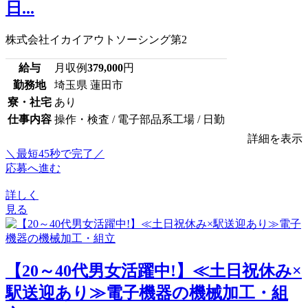
日...
株式会社イカイアウトソーシング第2
給与
月収例
379,000
円
勤務地
埼玉県 蓮田市
寮・社宅
あり
仕事内容
操作・検査 / 電子部品系工場 / 日勤
詳細を表示
＼最短45秒で完了／
応募へ進む
詳しく
見る
【20～40代男女活躍中!】≪土日祝休み×
駅送迎あり≫電子機器の機械加工・組