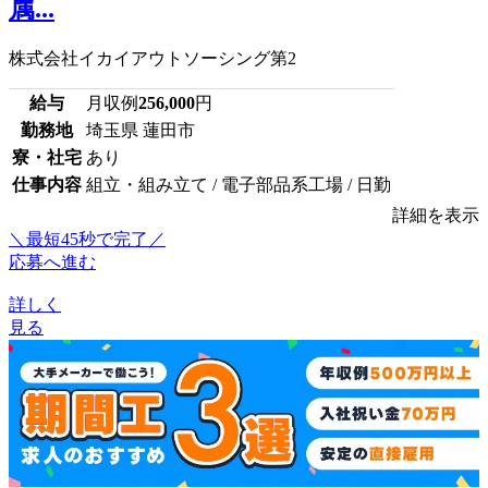
属...
株式会社イカイアウトソーシング第2
給与
月収例
256,000
円
勤務地
埼玉県 蓮田市
寮・社宅
あり
仕事内容
組立・組み立て / 電子部品系工場 / 日勤
詳細を表示
＼最短45秒で完了／
応募へ進む
詳しく
見る