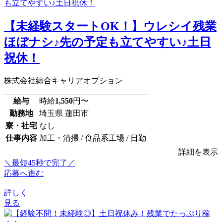
【未経験スタートOK！】ウレシイ残業
ほぼナシ♪先の予定も立てやすい♪土日
祝休！
株式会社綜合キャリアオプション
給与
時給
1,550
円〜
勤務地
埼玉県 蓮田市
寮・社宅
なし
仕事内容
加工・清掃 / 食品系工場 / 日勤
詳細を表示
＼最短45秒で完了／
応募へ進む
詳しく
見る