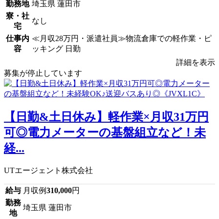
勤務地
埼玉県 蓮田市
寮・社
なし
宅
仕事内
≪月収28万円・派遣社員≫物流倉庫での軽作業・ピ
容
ッキング 日勤
詳細を表示
募集が停止しています
【日勤&土日休み】軽作業×月収31万円
可◎電力メーターの基盤組立など！未
経...
UTエージェント株式会社
給与
月収例
310,000
円
勤務
埼玉県 蓮田市
地