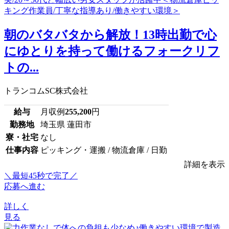
朝のバタバタから解放！13時出勤で心
にゆとりを持って働けるフォークリフ
トの...
トランコムSC株式会社
給与
月収例
255,200
円
勤務地
埼玉県 蓮田市
寮・社宅
なし
仕事内容
ピッキング・運搬 / 物流倉庫 / 日勤
詳細を表示
＼最短45秒で完了／
応募へ進む
詳しく
見る