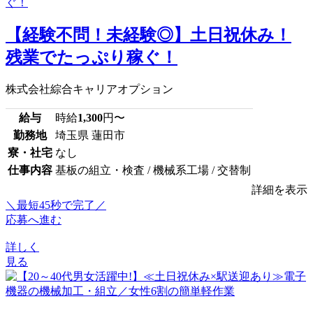
【経験不問！未経験◎】土日祝休み！
残業でたっぷり稼ぐ！
株式会社綜合キャリアオプション
給与
時給
1,300
円〜
勤務地
埼玉県 蓮田市
寮・社宅
なし
仕事内容
基板の組立・検査 / 機械系工場 / 交替制
詳細を表示
＼最短45秒で完了／
応募へ進む
詳しく
見る