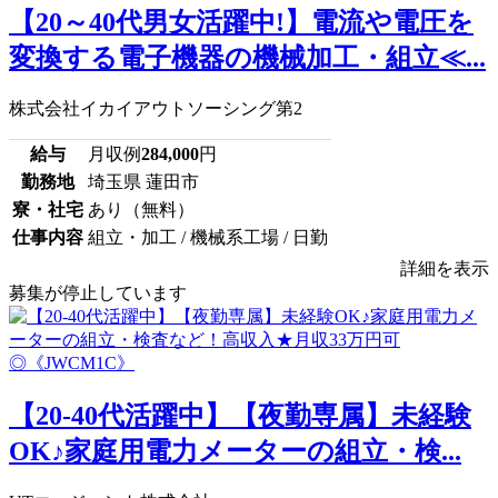
【20～40代男女活躍中!】電流や電圧を
変換する電子機器の機械加工・組立≪...
株式会社イカイアウトソーシング第2
給与
月収例
284,000
円
勤務地
埼玉県 蓮田市
寮・社宅
あり（無料）
仕事内容
組立・加工 / 機械系工場 / 日勤
詳細を表示
募集が停止しています
【20-40代活躍中】【夜勤専属】未経験
OK♪家庭用電力メーターの組立・検...