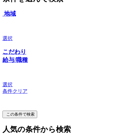
地域
選択
こだわり
給与/職種
選択
条件クリア
この条件で検索
人気の条件から検索