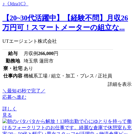
【20~30代活躍中】【経験不問】月収26
万円可！スマートメーターの組立な...
UTエージェント株式会社
給与
月収例
266,000
円
勤務地
埼玉県 蓮田市
寮・社宅
あり
仕事内容
機械系工場 / 組立・加工・プレス / 正社員
詳細を表示
＼最短45秒で完了／
応募へ進む
詳しく
見る