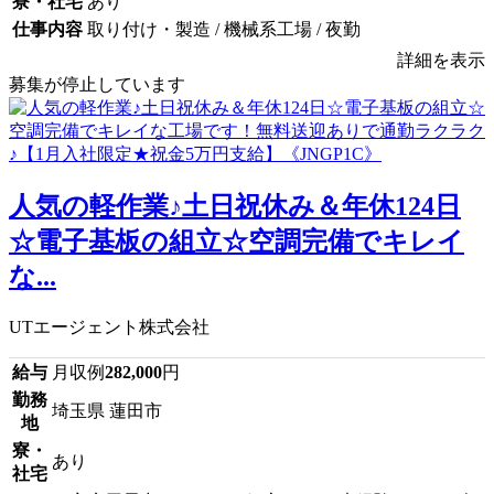
寮・社宅
あり
仕事内容
取り付け・製造 / 機械系工場 / 夜勤
詳細を表示
募集が停止しています
人気の軽作業♪土日祝休み＆年休124日
☆電子基板の組立☆空調完備でキレイ
な...
UTエージェント株式会社
給与
月収例
282,000
円
勤務
埼玉県 蓮田市
地
寮・
あり
社宅