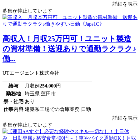
詳細を表示
募集が停止しています
高収入！月収25万円可！ユニット製造
の資材準備！送迎ありで通勤ラクラク♪
働...
UTエージェント株式会社
給与
月収例
254,000
円
勤務地
埼玉県 蓮田市
寮・社宅
あり
仕事内容
建築系工場での倉庫業務 日勤
詳細を表示
募集が停止しています