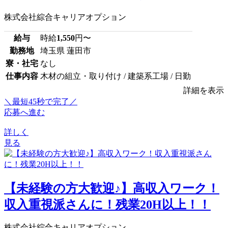
株式会社綜合キャリアオプション
給与
時給
1,550
円〜
勤務地
埼玉県 蓮田市
寮・社宅
なし
仕事内容
木材の組立・取り付け / 建築系工場 / 日勤
詳細を表示
＼最短45秒で完了／
応募へ進む
詳しく
見る
【未経験の方大歓迎♪】高収入ワーク！
収入重視派さんに！残業20H以上！！
株式会社綜合キャリアオプション