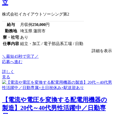
立
株式会社イカイアウトソーシング第2
給与
月収例
250,000
円
勤務地
埼玉県 蓮田市
寮・社宅
あり
仕事内容
組立・加工 / 電子部品系工場 / 日勤
詳細を表示
＼最短45秒で完了／
応募へ進む
詳しく
見る
【電流や電圧を変換する配電用機器の
製造】20代～40代男性活躍中／日勤専