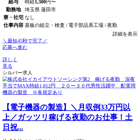
給与
時給
1,300
円〜
勤務地
埼玉県 蓮田市
寮・社宅
なし
仕事内容
基板の組立・検査 / 電子部品系工場 / 夜勤
詳細を表示
＼最短45秒で完了／
応募へ進む
詳しく
見る
シルバー求人
【電子機器の製造】＼月収例33万円以
上／ガッツリ稼げる夜勤のお仕事！土
日祝...