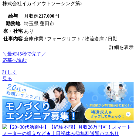
株式会社イカイアウトソーシング第2
給与
月収例
217,000
円
勤務地
埼玉県 蓮田市
寮・社宅
あり
仕事内容
倉庫作業 / フォークリフト / 物流倉庫 / 日勤
詳細を表示
＼最短45秒で完了／
応募へ進む
詳しく
見る