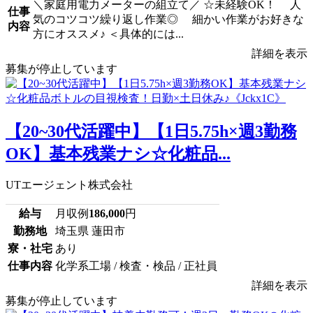
＼家庭用電力メーターの組立て／ ☆未経験OK！ 人
仕事
気のコツコツ繰り返し作業◎ 細かい作業がお好きな
内容
方にオススメ♪ ＜具体的には...
詳細を表示
募集が停止しています
【20~30代活躍中】【1日5.75h×週3勤務
OK】基本残業ナシ☆化粧品...
UTエージェント株式会社
給与
月収例
186,000
円
勤務地
埼玉県 蓮田市
寮・社宅
あり
仕事内容
化学系工場 / 検査・検品 / 正社員
詳細を表示
募集が停止しています