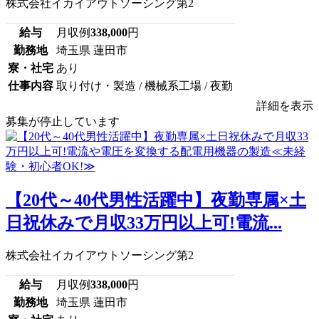
株式会社イカイアウトソーシング第2
給与
月収例
338,000
円
勤務地
埼玉県 蓮田市
寮・社宅
あり
仕事内容
取り付け・製造 / 機械系工場 / 夜勤
詳細を表示
募集が停止しています
【20代～40代男性活躍中】夜勤専属×土
日祝休みで月収33万円以上可!電流...
株式会社イカイアウトソーシング第2
給与
月収例
338,000
円
勤務地
埼玉県 蓮田市