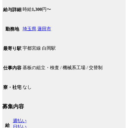
時給
1,300
円〜
給与詳細
埼玉県
蓮田市
勤務地
宇都宮線 白岡駅
最寄り駅
基板の組立・検査 / 機械系工場 / 交替制
仕事内容
なし
寮・社宅
募集内容
週払い
給
日払い