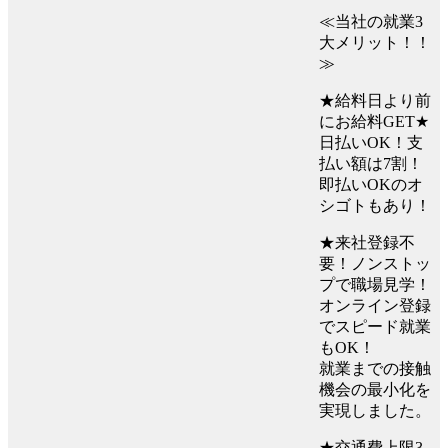
≪当社の就業3
大メリット！！
≫
★給料日より前
にお給料GET★
日払いOK！支
払い額は7割！
即払いOKのオ
シゴトもあり！
★来社登録不
要！ノンストッ
プで職場見学！
オンライン登録
でスピード就業
もOK！
就業までの接触
機会の最小化を
実現しました。
★交通費上限3