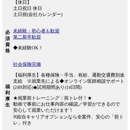
【休日】
土日祝日 休日
土日祝(会社カレンダー)
未経験・初心者も歓迎
必
第二新卒歓迎
須
資
◆未経験OK！
格
社会保険完備
【福利厚生】各種保険・手当、有給、通勤交通費別途
支給 ※就業先による◆オンライン医師相談サポート
福
(24H対応)◆試用期間あり(14日間)
利
★就業前トレーニング：前トレ付！★
厚
動画で事前にお仕事内容の確認／学習ができるので
生
安心して就業いただけます！
※綜合キャリアオプションなら全案件、安心の「前ト
レ」付き