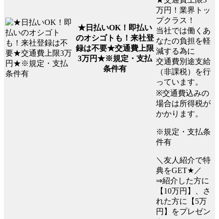
万円！業界トッ
プクラス！
★日払いOK！即払い
当社では働くあ
のオシゴトも！来社登
なたの負担を軽
録は不要★交通費上限
減する為に
3万円★※規定・支払
交通費別途支給
条件有
（非課税）を行
っています。
※交通費込みの
場合は所得税が
かかります。
※規定・支払条
件有
＼友人紹介で特
典をGET★／
⇒紹介した方に
【10万円】、さ
れた方に【5万
円】をプレゼン