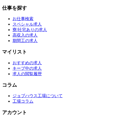
仕事を探す
お仕事検索
スペシャル求人
寮/社宅ありの求人
高収入の求人
期間工の求人
マイリスト
おすすめの求人
キープ中の求人
求人の閲覧履歴
コラム
ジョブハウス工場について
工場コラム
アカウント