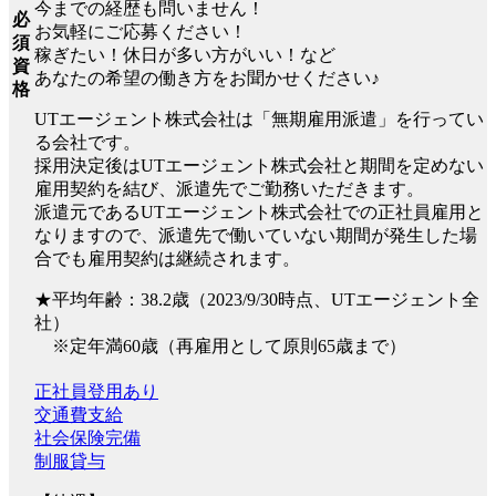
今までの経歴も問いません！
必
お気軽にご応募ください！
須
稼ぎたい！休日が多い方がいい！など
資
あなたの希望の働き方をお聞かせください♪
格
UTエージェント株式会社は「無期雇用派遣」を行ってい
る会社です。
採用決定後はUTエージェント株式会社と期間を定めない
雇用契約を結び、派遣先でご勤務いただきます。
派遣元であるUTエージェント株式会社での正社員雇用と
なりますので、派遣先で働いていない期間が発生した場
合でも雇用契約は継続されます。
★平均年齢：38.2歳（2023/9/30時点、UTエージェント全
社）
※定年満60歳（再雇用として原則65歳まで）
正社員登用あり
交通費支給
社会保険完備
制服貸与