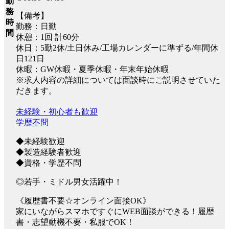
勤
務
【備考】
時
勤務：日勤
間
休憩：1回 計60分
休日：5勤2休/土日休み/工場カレンダーに準ずる/年間休
日121日
休暇：GW休暇・夏季休暇・年末年始休暇
※求人内容の詳細については面談時にご説明させていた
だきます。
未経験・初心者も歓迎
学歴不問
◆未経験歓迎
◆製造経験者歓迎
◆資格・学歴不問
◎若手・ミドル男女活躍中！
《履歴書不要☆オンライン面接OK》
家にいながらスマホですぐにWEB面談ができる！履歴
書・志望動機不要・私服でOK！