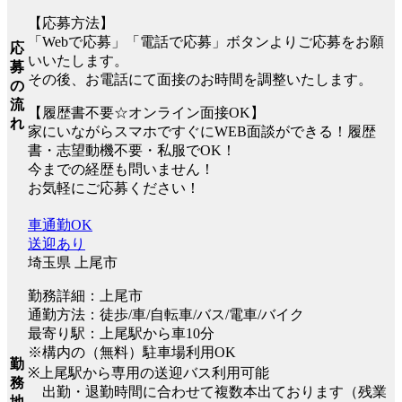
【応募方法】
「Webで応募」「電話で応募」ボタンよりご応募をお願
応
いいたします。
募
その後、お電話にて面接のお時間を調整いたします。
の
流
【履歴書不要☆オンライン面接OK】
れ
家にいながらスマホですぐにWEB面談ができる！履歴
書・志望動機不要・私服でOK！
今までの経歴も問いません！
お気軽にご応募ください！
車通勤OK
送迎あり
埼玉県 上尾市
勤務詳細：上尾市
通勤方法：徒歩/車/自転車/バス/電車/バイク
最寄り駅：上尾駅から車10分
※構内の（無料）駐車場利用OK
勤
※上尾駅から専用の送迎バス利用可能
務
出勤・退勤時間に合わせて複数本出ております（残業
地