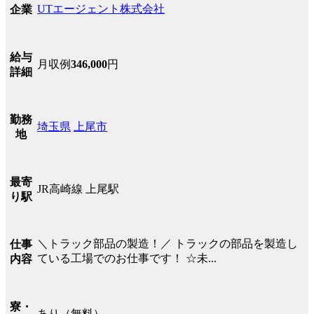
UTエージェント株式会社
企業
給与
月収例
346,000
円
詳細
勤務
埼玉県
上尾市
地
最寄
JR高崎線 上尾駅
り駅
＼トラック部品の製造！／ トラックの部品を製造し
仕事
ている工場でのお仕事です！ ☆未...
内容
寮・
あり（無料）