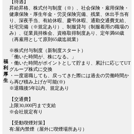
【待遇】
昇給昇格、株式付与制度（※）、社会保険・雇用保険・
健康保険・厚生年金・労災保険完備、残業、休出手当有
り、深夜手当、有給休暇、慶弔休暇、通勤交通費支給、
社宅完備（※規定あり）、制服貸与（制服着用の職場の
み）、従業員持株会、資格取得制度あり、定年満60歳
（再雇用として原則65歳迄就業）
※株式付与制度（新制度スタート）
「働いた時間が、株になる。」
福
・働いた時間がポイントとして貯まり、累計に応じてUT
利
グループ株式に交換
厚
・一度退職しても、戻ってきた際には過去の労働時間か
生
ら再び積み上げが可能(※)
※退職後5年以内、規定あり
【交通費】
上限30,000円まで支給
※会社規定有り
【受動喫煙対策】
有:屋内禁煙（屋外に喫煙場所あり）