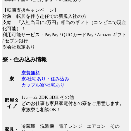
【転職支援キャンペーン】
対象：転居を伴う赴任での新規入社の方
支給：『入社当日に2万円』相当のギフト（コンビニで現金
化可能）！
利用可能サービス：PayPay / QUOカードPay / Amazonギフト
/ セブン銀行
※会社規定あり
寮・住み込み情報
寮費無料
寮/社宅あり・住み込み
寮
カップル寮/社宅あり
1ルーム 2DK 3DK その他
部屋タ
どのお仕事も家具家電付きの寮をご用意します。
イプ
家族寮も相談OK！
冷蔵庫 洗濯機 電子レンジ エアコン その
家具・