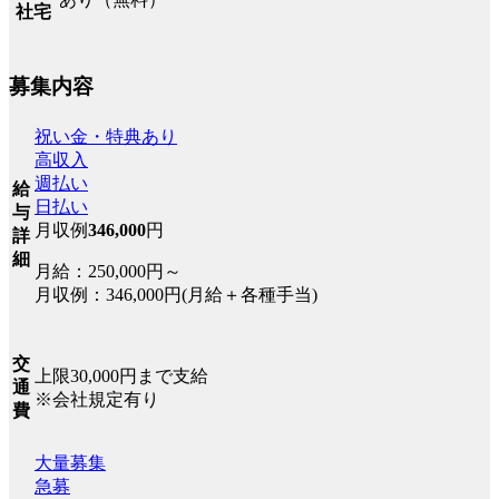
社宅
募集内容
祝い金・特典あり
高収入
週払い
給
日払い
与
月収例
346,000
円
詳
細
月給：250,000円～
月収例：346,000円(月給＋各種手当)
交
上限30,000円まで支給
通
※会社規定有り
費
大量募集
急募