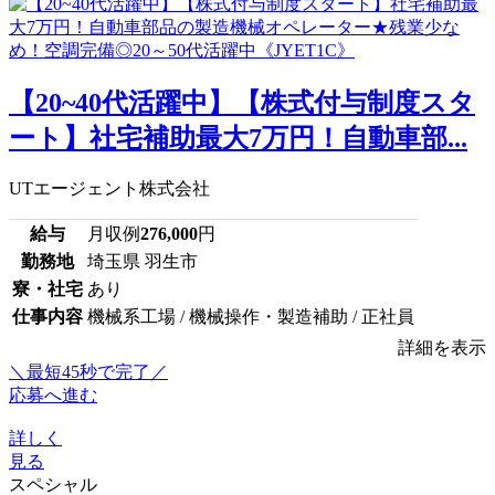
【20~40代活躍中】【株式付与制度スタ
ート】社宅補助最大7万円！自動車部...
UTエージェント株式会社
給与
月収例
276,000
円
勤務地
埼玉県 羽生市
寮・社宅
あり
仕事内容
機械系工場 / 機械操作・製造補助 / 正社員
詳細を表示
＼最短45秒で完了／
応募へ進む
詳しく
見る
スペシャル