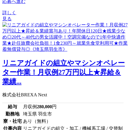
応募へ進む
詳しく
見る
リニアガイドの組立やマシンオペレー
ター作業！月収例27万円以上★昇給＆
業績...
株式会社BREXA Next
給与
月収例
280,000
円
勤務地
埼玉県 羽生市
寮・社宅
あり（無料）
仕事内容
リニアガイドの組立・加工 / 機械系工場 / 交替制