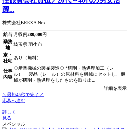
任旅費会社負担／20代～40代の男女活
躍...
株式会社BREXA Next
給与
月収例
280,000
円
勤務
埼玉県 羽生市
地
寮・
あり（無料）
社宅
◇産業機械の製品製造◇ *研削・熱処理加工（レー
仕事
ル） 製品（レール）の原材料を機械にセットし、機
内容
械が研削・熱処理をしたものを取り出...
詳細を表示
＼最短45秒で完了／
応募へ進む
詳しく
見る
スペシャル