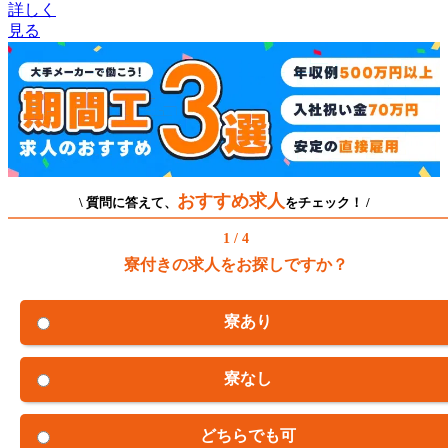
詳しく
見る
おすすめ求人
\ 質問に答えて、
をチェック！ /
1 / 4
寮付きの求人をお探しですか？
寮あり
寮なし
どちらでも可