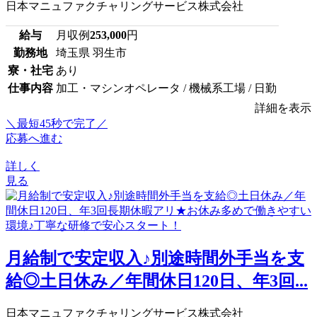
日本マニュファクチャリングサービス株式会社
給与
月収例
253,000
円
勤務地
埼玉県 羽生市
寮・社宅
あり
仕事内容
加工・マシンオペレータ / 機械系工場 / 日勤
詳細を表示
＼最短45秒で完了／
応募へ進む
詳しく
見る
月給制で安定収入♪別途時間外手当を支
給◎土日休み／年間休日120日、年3回...
日本マニュファクチャリングサービス株式会社