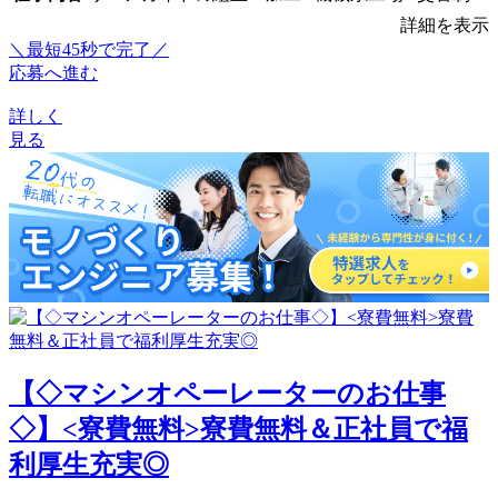
詳細を表示
＼最短45秒で完了／
応募へ進む
詳しく
見る
【◇マシンオペーレーターのお仕事
◇】<寮費無料>寮費無料＆正社員で福
利厚生充実◎