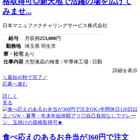
格取得可◎新天地で活躍の場を広げて
みませ...
日本マニュファクチャリングサービス株式会社
給与
月収例
253,000
円
勤務地
埼玉県 羽生市
寮・社宅
あり
仕事内容
大型液晶の検査 / 半導体工場 / 日勤
詳細を表示
＼最短45秒で完了／
応募へ進む
詳しく
見る
食べ応えのあるお弁当が360円で注文