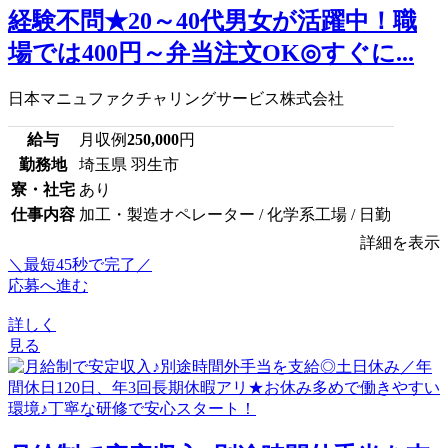
経験不問★20～40代男女が活躍中！職
場では400円～弁当注文OK◎すぐに...
日本マニュファクチャリングサービス株式会社
給与
月収例
250,000
円
勤務地
埼玉県 羽生市
寮・社宅
あり
仕事内容
加工・製造オペレーター / 化学系工場 / 日勤
詳細を表示
＼最短45秒で完了／
応募へ進む
詳しく
見る