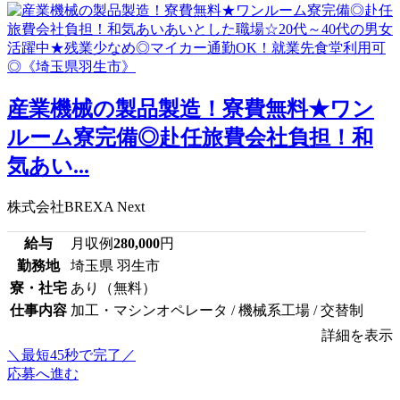
産業機械の製品製造！寮費無料★ワン
ルーム寮完備◎赴任旅費会社負担！和
気あい...
株式会社BREXA Next
給与
月収例
280,000
円
勤務地
埼玉県 羽生市
寮・社宅
あり（無料）
仕事内容
加工・マシンオペレータ / 機械系工場 / 交替制
詳細を表示
＼最短45秒で完了／
応募へ進む