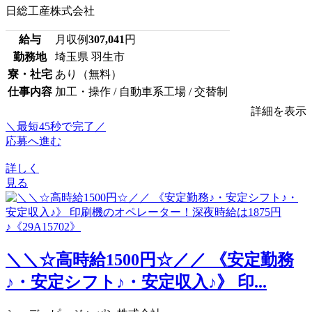
日総工産株式会社
給与
月収例
307,041
円
勤務地
埼玉県 羽生市
寮・社宅
あり（無料）
仕事内容
加工・操作 / 自動車系工場 / 交替制
詳細を表示
＼最短45秒で完了／
応募へ進む
詳しく
見る
＼＼☆高時給1500円☆／／ 《安定勤務
♪・安定シフト♪・安定収入♪》 印...