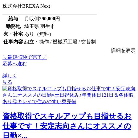
株式会社BREXA Next
給与
月収例
290,000
円
勤務地
埼玉県 羽生市
寮・社宅
あり（無料）
仕事内容
組立・操作 / 機械系工場 / 交替制
詳細を表示
＼最短45秒で完了／
応募へ進む
詳しく
見る
資格取得でスキルアップも目指せるお
仕事です！安定志向さんにオススメの
日勤×...