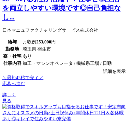
を両立しやすい環境です◎自己負担な
し...
日本マニュファクチャリングサービス株式会社
給与
月収例
253,000
円
勤務地
埼玉県 羽生市
寮・社宅
あり
仕事内容
加工・マシンオペレータ / 機械系工場 / 日勤
詳細を表示
＼最短45秒で完了／
応募へ進む
詳しく
見る