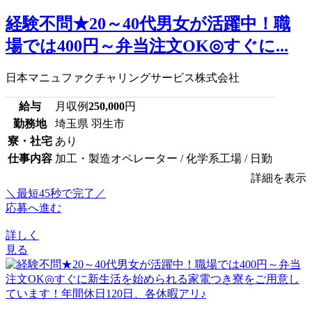
経験不問★20～40代男女が活躍中！職
場では400円～弁当注文OK◎すぐに...
日本マニュファクチャリングサービス株式会社
給与
月収例
250,000
円
勤務地
埼玉県 羽生市
寮・社宅
あり
仕事内容
加工・製造オペレーター / 化学系工場 / 日勤
詳細を表示
＼最短45秒で完了／
応募へ進む
詳しく
見る