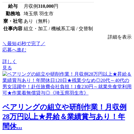
給与
月収例
310,000
円
勤務地
埼玉県 羽生市
寮・社宅
あり（無料）
仕事内容
組立・加工 / 機械系工場 / 交替制
詳細を表示
＼最短45秒で完了／
応募へ進む
詳しく
見る
ベアリングの組立や研削作業！月収例
28万円以上★昇給＆業績賞与あり！年
間休...