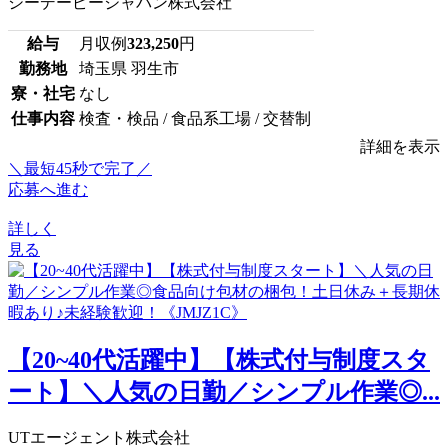
シーデーピージャパン株式会社
給与
月収例
323,250
円
勤務地
埼玉県 羽生市
寮・社宅
なし
仕事内容
検査・検品 / 食品系工場 / 交替制
詳細を表示
＼最短45秒で完了／
応募へ進む
詳しく
見る
【20~40代活躍中】【株式付与制度スタ
ート】＼人気の日勤／シンプル作業◎...
UTエージェント株式会社