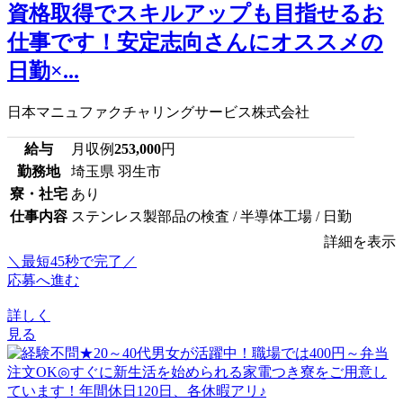
資格取得でスキルアップも目指せるお
仕事です！安定志向さんにオススメの
日勤×...
日本マニュファクチャリングサービス株式会社
給与
月収例
253,000
円
勤務地
埼玉県 羽生市
寮・社宅
あり
仕事内容
ステンレス製部品の検査 / 半導体工場 / 日勤
詳細を表示
＼最短45秒で完了／
応募へ進む
詳しく
見る