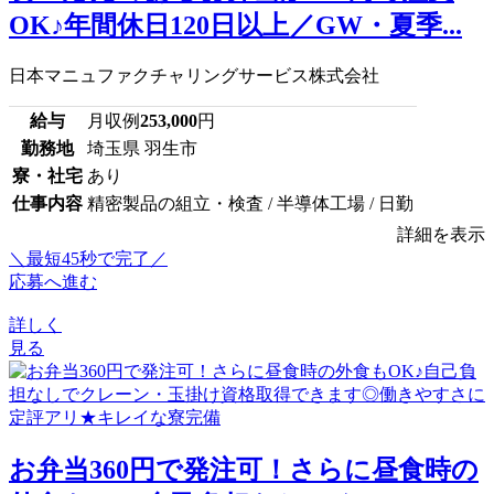
OK♪年間休日120日以上／GW・夏季...
日本マニュファクチャリングサービス株式会社
給与
月収例
253,000
円
勤務地
埼玉県 羽生市
寮・社宅
あり
仕事内容
精密製品の組立・検査 / 半導体工場 / 日勤
詳細を表示
＼最短45秒で完了／
応募へ進む
詳しく
見る
お弁当360円で発注可！さらに昼食時の