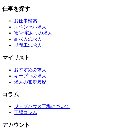
仕事を探す
お仕事検索
スペシャル求人
寮/社宅ありの求人
高収入の求人
期間工の求人
マイリスト
おすすめの求人
キープ中の求人
求人の閲覧履歴
コラム
ジョブハウス工場について
工場コラム
アカウント