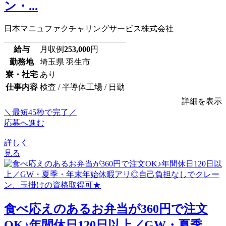
ン・...
日本マニュファクチャリングサービス株式会社
給与
月収例
253,000
円
勤務地
埼玉県 羽生市
寮・社宅
あり
仕事内容
検査 / 半導体工場 / 日勤
詳細を表示
＼最短45秒で完了／
応募へ進む
詳しく
見る
食べ応えのあるお弁当が360円で注文
OK♪年間休日120日以上／GW・夏季...