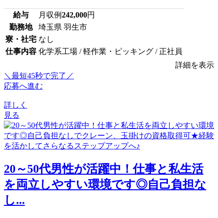
給与
月収例
242,000
円
勤務地
埼玉県 羽生市
寮・社宅
なし
仕事内容
化学系工場 / 軽作業・ピッキング / 正社員
詳細を表示
＼最短45秒で完了／
応募へ進む
詳しく
見る
20～50代男性が活躍中！仕事と私生活
を両立しやすい環境です◎自己負担な
し...