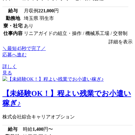
給与
月収例
221,000
円
勤務地
埼玉県 羽生市
寮・社宅
あり
仕事内容
リニアガイドの組立・操作 / 機械系工場 / 交替制
詳細を表示
＼最短45秒で完了／
応募へ進む
詳しく
見る
【未経験OK！】程よい残業でお小遣い
稼ぎ♪
株式会社綜合キャリアオプション
給与
時給
1,400
円〜