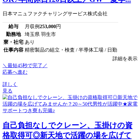
日本マニュファクチャリングサービス株式会社
給与
月収例
253,000
円
勤務地
埼玉県 羽生市
寮・社宅
あり
仕事内容
精密製品の組立・検査 / 半導体工場 / 日勤
詳細を表示
＼最短45秒で完了／
応募へ進む
詳しく
見る
自己負担なしでクレーン、玉掛けの資
格取得可◎新天地で活躍の場を広げて