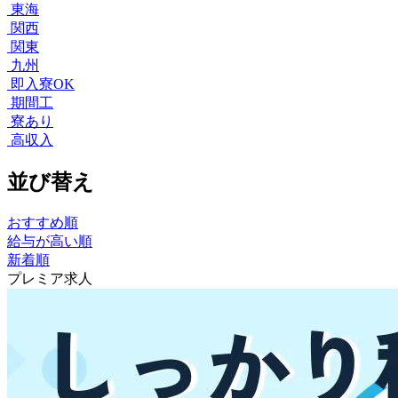
東海
関西
関東
九州
即入寮OK
期間工
寮あり
高収入
並び替え
おすすめ順
給与が高い順
新着順
プレミア求人