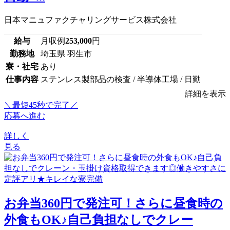
日本マニュファクチャリングサービス株式会社
給与
月収例
253,000
円
勤務地
埼玉県 羽生市
寮・社宅
あり
仕事内容
ステンレス製部品の検査 / 半導体工場 / 日勤
詳細を表示
＼最短45秒で完了／
応募へ進む
詳しく
見る
お弁当360円で発注可！さらに昼食時の
外食もOK♪自己負担なしでクレー