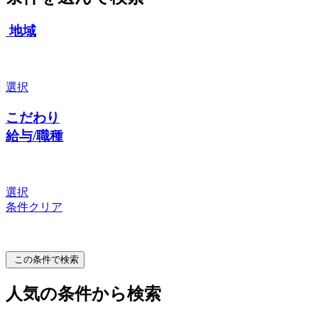
地域
選択
こだわり
給与/職種
選択
条件クリア
この条件で検索
人気の条件から検索