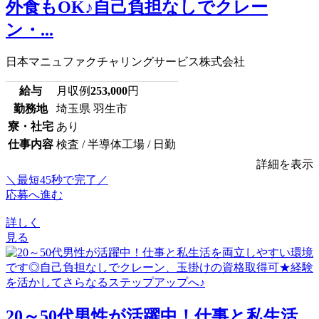
外食もOK♪自己負担なしでクレー
ン・...
日本マニュファクチャリングサービス株式会社
給与
月収例
253,000
円
勤務地
埼玉県 羽生市
寮・社宅
あり
仕事内容
検査 / 半導体工場 / 日勤
詳細を表示
＼最短45秒で完了／
応募へ進む
詳しく
見る
20～50代男性が活躍中！仕事と私生活