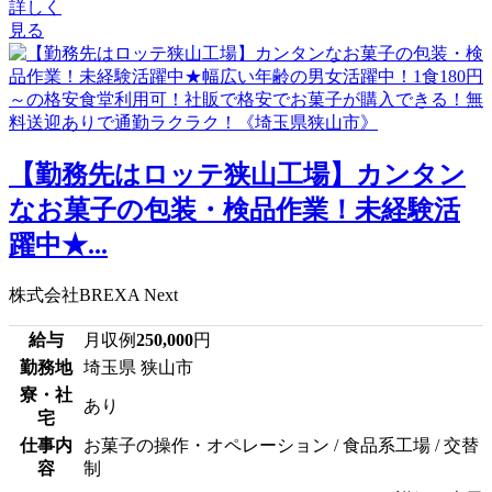
詳しく
見る
【勤務先はロッテ狭山工場】カンタン
なお菓子の包装・検品作業！未経験活
躍中★...
株式会社BREXA Next
給与
月収例
250,000
円
勤務地
埼玉県 狭山市
寮・社
あり
宅
仕事内
お菓子の操作・オペレーション / 食品系工場 / 交替
容
制