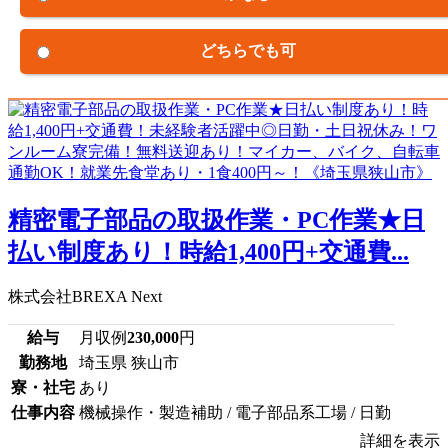
どちらでも可
精密電子部品の取扱作業・PC作業★日
払い制度あり！時給1,400円+交通費...
株式会社BREXA Next
給与
月収例
230,000
円
勤務地
埼玉県 狭山市
寮・社宅
あり
仕事内容
機械操作・製造補助 / 電子部品系工場 / 日勤
詳細を表示