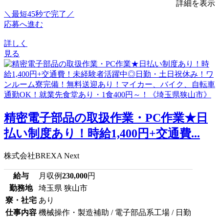
詳細を表示
＼最短45秒で完了／
応募へ進む
詳しく
見る
精密電子部品の取扱作業・PC作業★日
払い制度あり！時給1,400円+交通費...
株式会社BREXA Next
給与
月収例
230,000
円
勤務地
埼玉県 狭山市
寮・社宅
あり
仕事内容
機械操作・製造補助 / 電子部品系工場 / 日勤