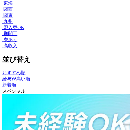
東海
関西
関東
九州
即入寮OK
期間工
寮あり
高収入
並び替え
おすすめ順
給与が高い順
新着順
スペシャル