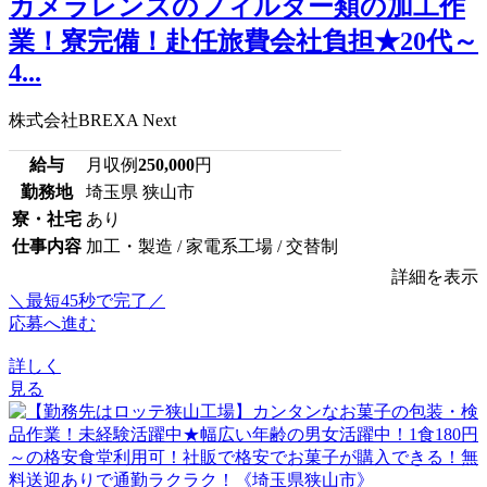
カメラレンズのフィルター類の加工作
業！寮完備！赴任旅費会社負担★20代～
4...
株式会社BREXA Next
給与
月収例
250,000
円
勤務地
埼玉県 狭山市
寮・社宅
あり
仕事内容
加工・製造 / 家電系工場 / 交替制
詳細を表示
＼最短45秒で完了／
応募へ進む
詳しく
見る