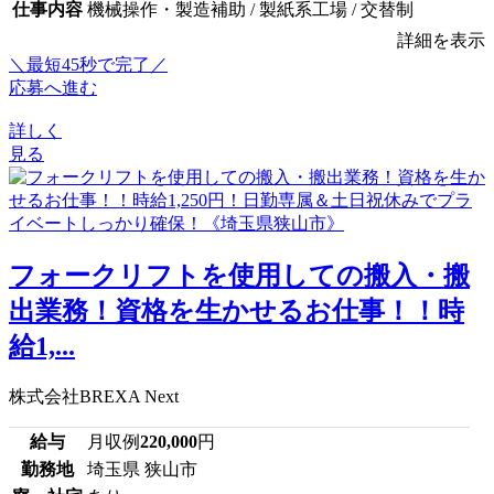
仕事内容
機械操作・製造補助 / 製紙系工場 / 交替制
詳細を表示
＼最短45秒で完了／
応募へ進む
詳しく
見る
フォークリフトを使用しての搬入・搬
出業務！資格を生かせるお仕事！！時
給1,...
株式会社BREXA Next
給与
月収例
220,000
円
勤務地
埼玉県 狭山市