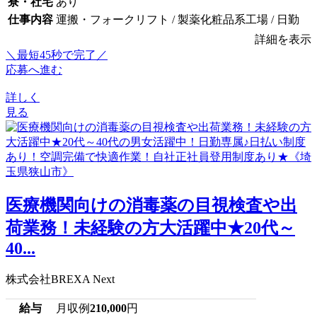
寮・社宅
あり
仕事内容
運搬・フォークリフト / 製薬化粧品系工場 / 日勤
詳細を表示
＼最短45秒で完了／
応募へ進む
詳しく
見る
医療機関向けの消毒薬の目視検査や出
荷業務！未経験の方大活躍中★20代～
40...
株式会社BREXA Next
給与
月収例
210,000
円