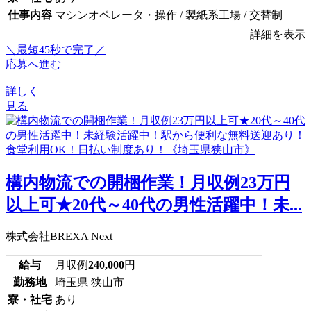
仕事内容
マシンオペレータ・操作 / 製紙系工場 / 交替制
詳細を表示
＼最短45秒で完了／
応募へ進む
詳しく
見る
構内物流での開梱作業！月収例23万円
以上可★20代～40代の男性活躍中！未...
株式会社BREXA Next
給与
月収例
240,000
円
勤務地
埼玉県 狭山市
寮・社宅
あり