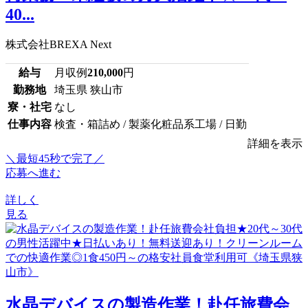
40...
株式会社BREXA Next
給与
月収例
210,000
円
勤務地
埼玉県 狭山市
寮・社宅
なし
仕事内容
検査・箱詰め / 製薬化粧品系工場 / 日勤
詳細を表示
＼最短45秒で完了／
応募へ進む
詳しく
見る
水晶デバイスの製造作業！赴任旅費会