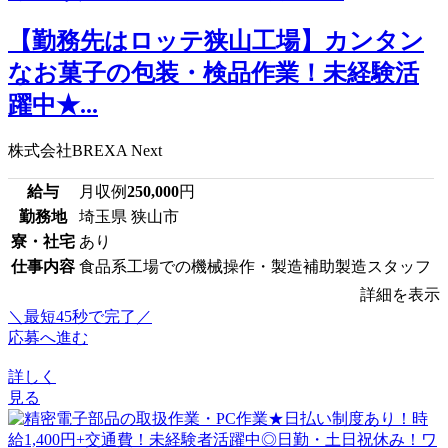
【勤務先はロッテ狭山工場】カンタン
なお菓子の包装・検品作業！未経験活
躍中★...
株式会社BREXA Next
給与
月収例
250,000
円
勤務地
埼玉県 狭山市
寮・社宅
あり
仕事内容
食品系工場での機械操作・製造補助製造スタッフ
詳細を表示
＼最短45秒で完了／
応募へ進む
詳しく
見る