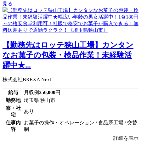
見る
【勤務先はロッテ狭山工場】カンタン
なお菓子の包装・検品作業！未経験活
躍中★...
株式会社BREXA Next
給与
月収例
250,000
円
勤務地
埼玉県 狭山市
寮・社
あり
宅
仕事内
お菓子の操作・オペレーション / 食品系工場 / 交替
容
制
詳細を表示