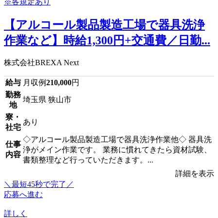
【アルコール製品製造工場で器具洗浄
作業など】時給1,300円+交通費／日勤...
株式会社BREXA Next
給与
月収例
210,000
円
勤務
埼玉県 狭山市
地
寮・
あり
社宅
◇アルコール製品製造工場で器具洗浄作業他◇ 器具洗
仕事
浄がメイン作業です。 業務に慣れてきたら資材試験、
内容
書類整理など行っていただきます。...
詳細を表示
＼最短45秒で完了／
応募へ進む
詳しく