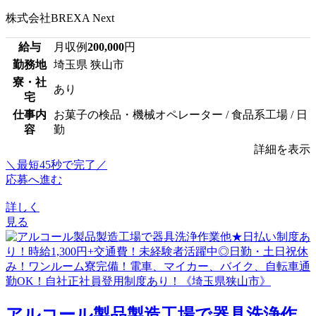
株式会社BREXA Next
給与
月収例
200,000
円
勤務地
埼玉県 狭山市
寮・社
あり
宅
仕事内
お菓子の検品・機械オペレーター / 食品系工場 / 日
容
勤
詳細を表示
＼最短45秒で完了／
応募へ進む
詳しく
見る
アルコール製品製造工場で器具洗浄作