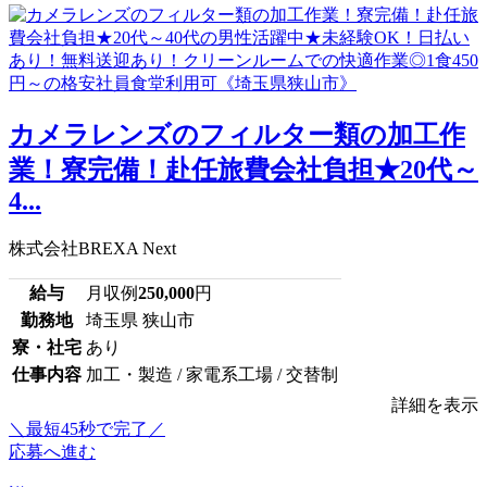
カメラレンズのフィルター類の加工作
業！寮完備！赴任旅費会社負担★20代～
4...
株式会社BREXA Next
給与
月収例
250,000
円
勤務地
埼玉県 狭山市
寮・社宅
あり
仕事内容
加工・製造 / 家電系工場 / 交替制
詳細を表示
＼最短45秒で完了／
応募へ進む