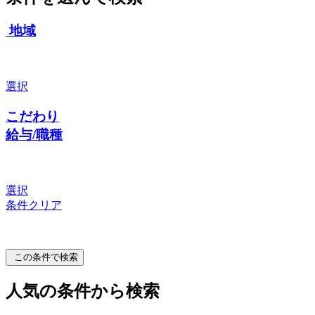
地域
選択
こだわり
給与/職種
選択
条件クリア
この条件で検索
人気の条件から検索