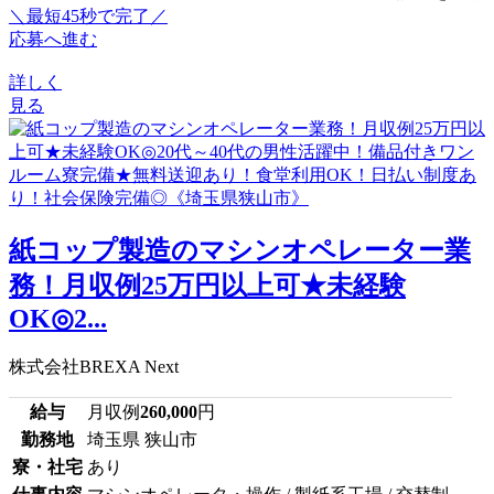
＼最短45秒で完了／
応募へ進む
詳しく
見る
紙コップ製造のマシンオペレーター業
務！月収例25万円以上可★未経験
OK◎2...
株式会社BREXA Next
給与
月収例
260,000
円
勤務地
埼玉県 狭山市
寮・社宅
あり