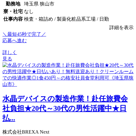
勤務地
埼玉県 狭山市
寮・社宅
なし
仕事内容
検査・箱詰め / 製薬化粧品系工場 / 日勤
詳細を表示
＼最短45秒で完了／
応募へ進む
詳しく
見る
水晶デバイスの製造作業！赴任旅費会
社負担★20代～30代の男性活躍中★日
払...
株式会社BREXA Next