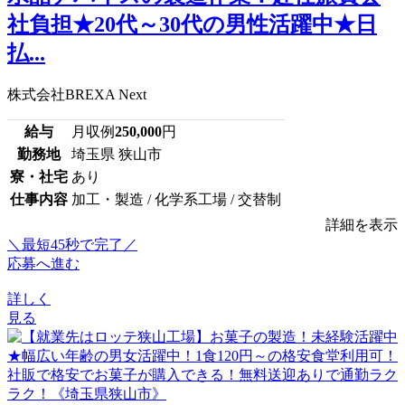
社負担★20代～30代の男性活躍中★日
払...
株式会社BREXA Next
給与
月収例
250,000
円
勤務地
埼玉県 狭山市
寮・社宅
あり
仕事内容
加工・製造 / 化学系工場 / 交替制
詳細を表示
＼最短45秒で完了／
応募へ進む
詳しく
見る