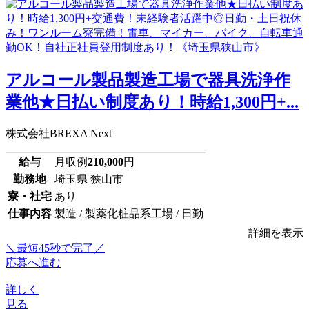
アルコール製品製造工場で器具洗浄作
業他★日払い制度あり！時給1,300円+...
株式会社BREXA Next
給与
月収例
210,000
円
勤務地
埼玉県 狭山市
寮・社宅
あり
仕事内容
製造 / 製薬化粧品系工場 / 日勤
詳細を表示
＼最短45秒で完了／
応募へ進む
詳しく
見る