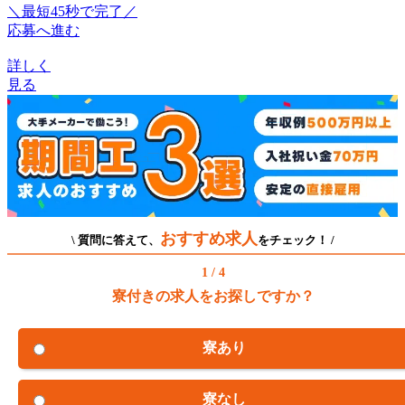
＼最短45秒で完了／
応募へ進む
詳しく
見る
おすすめ求人
\ 質問に答えて、
をチェック！ /
1 / 4
寮付きの求人をお探しですか？
寮あり
寮なし