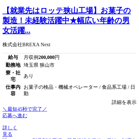
【就業先はロッテ狭山工場】お菓子の
製造！未経験活躍中★幅広い年齢の男
女活躍...
株式会社BREXA Next
給与
月収例
200,000
円
勤務地
埼玉県 狭山市
寮・社
あり
宅
仕事内
お菓子の検品・機械オペレーター / 食品系工場 / 日
容
勤
詳細を表示
＼最短45秒で完了／
応募へ進む
詳しく
見る