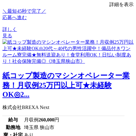
詳細を表示
＼最短45秒で完了／
応募へ進む
詳しく
見る
紙コップ製造のマシンオペレーター業
務！月収例25万円以上可★未経験
OK◎2...
株式会社BREXA Next
給与
月収例
260,000
円
勤務地
埼玉県 狭山市
寮・社宅
あり