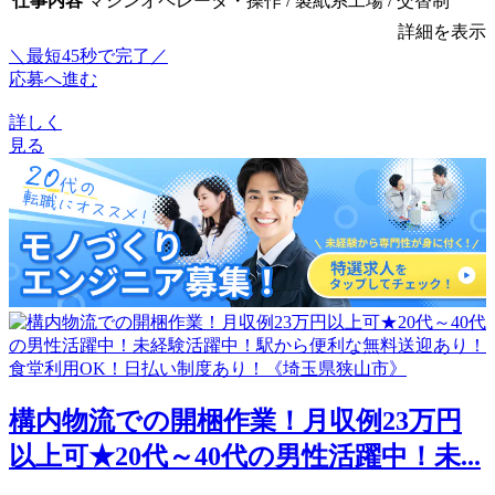
仕事内容
マシンオペレータ・操作 / 製紙系工場 / 交替制
詳細を表示
＼最短45秒で完了／
応募へ進む
詳しく
見る
構内物流での開梱作業！月収例23万円
以上可★20代～40代の男性活躍中！未...