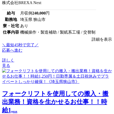
株式会社BREXA Next
給与
月収例
240,000
円
勤務地
埼玉県 狭山市
寮・社宅
あり
仕事内容
機械操作・製造補助 / 製紙系工場 / 交替制
詳細を表示
＼最短45秒で完了／
応募へ進む
詳しく
見る
フォークリフトを使用しての搬入・搬
出業務！資格を生かせるお仕事！！時
給1,...