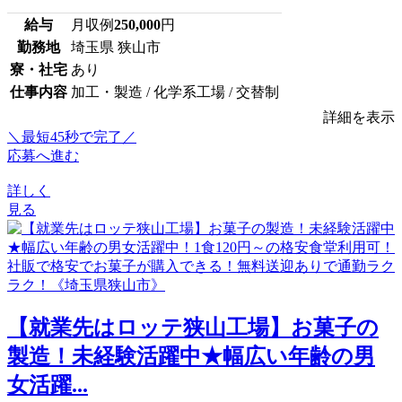
給与
月収例
250,000
円
勤務地
埼玉県 狭山市
寮・社宅
あり
仕事内容
加工・製造 / 化学系工場 / 交替制
詳細を表示
＼最短45秒で完了／
応募へ進む
詳しく
見る
【就業先はロッテ狭山工場】お菓子の
製造！未経験活躍中★幅広い年齢の男
女活躍...