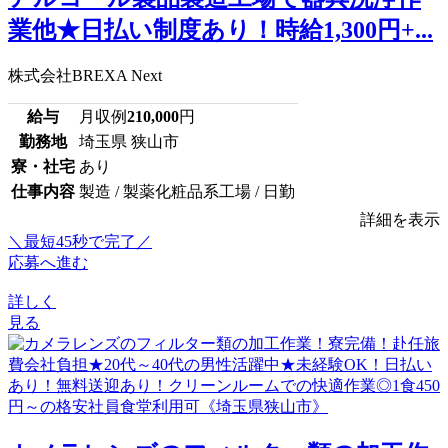
業他★日払い制度あり！時給1,300円+...
株式会社BREXA Next
給与
月収例
210,000
円
勤務地
埼玉県 狭山市
寮・社宅
あり
仕事内容
製造 / 製薬化粧品系工場 / 日勤
詳細を表示
＼最短45秒で完了／
応募へ進む
詳しく
見る