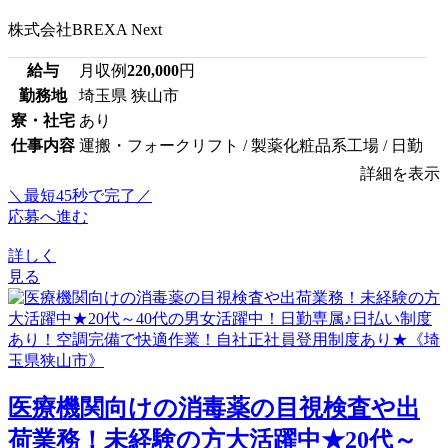
株式会社BREXA Next
給与
月収例
220,000
円
勤務地
埼玉県 狭山市
寮・社宅
あり
仕事内容
運搬・フォークリフト / 製薬化粧品系工場 / 日勤
詳細を表示
＼最短45秒で完了／
応募へ進む
詳しく
見る
医療機関向けの消毒薬の目視検査や出
荷業務！未経験の方大活躍中★20代～