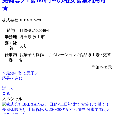
完備◎／1食180円～の格安食堂利用可
★
株式会社BREXA Next
給与
月収例
250,000
円
勤務地
埼玉県 狭山市
寮・社
あり
宅
仕事内
お菓子の操作・オペレーション / 食品系工場 / 交替
容
制
詳細を表示
＼最短45秒で完了／
応募へ進む
詳しく
見る
スペシャル