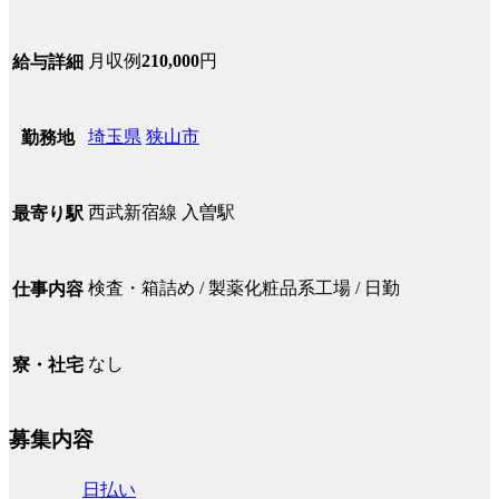
月収例
210,000
円
給与詳細
埼玉県
狭山市
勤務地
西武新宿線 入曽駅
最寄り駅
検査・箱詰め / 製薬化粧品系工場 / 日勤
仕事内容
なし
寮・社宅
募集内容
日払い