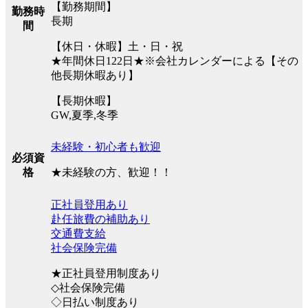
【勤務期間】
勤務時
長期
間
【休日・休暇】土・日・祝
★年間休日122日★※会社カレンダーによる【その
他長期休暇あり】
【長期休暇】
GW,夏季,冬季
未経験・初心者も歓迎
必須資
★未経験の方、歓迎！！
格
正社員登用あり
赴任旅費の補助あり
交通費支給
社会保険完備
★正社員登用制度あり
◇社会保険完備
◇日払い制度あり