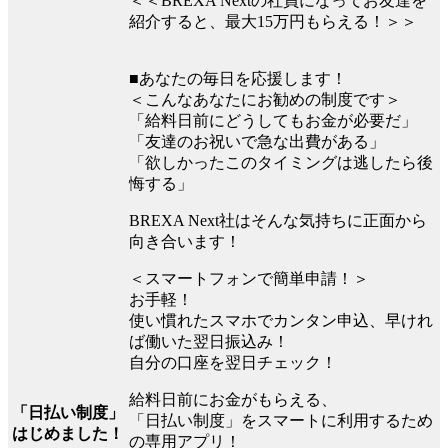
＜＜BREXA Nextの社員になってお友達を
紹介すると、最大15万円もらえる！＞＞
■あなたの毎日を応援します！
＜こんなあなたにお勧めの制度です＞
「給料日前にどうしてもお金が必要だ」
「友達のお祝いで急な出費がある」
「欲しかったこのタイミングは逃したら後
悔する」
BREXA Next社はそんな気持ちに正面から
向き合います！
＜スマートフォンで簡単申請！＞
お手軽！
使い慣れたスマホでカンタン申込、早けれ
ば働いた翌日振込み！
自分の口座を翌日チェック！
給料日前にお金がもらえる、
「日払い制度」
「日払い制度」をスマートに利用するため
はじめました！
の専用アプリ！