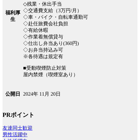
◇残業・休出手当
◇交通費支給（3万円/月）
福利厚
◇車・バイク・自転車通勤可
生
◇赴任旅費会社負担
◇有給休暇
◇作業着無償貸与
◇仕出し弁当あり(360円)
◇お弁当持込み可
※各待遇は規定有
■受動喫煙防止対策
屋内禁煙（喫煙室あり）
2024年 11月 20日
公開日
PRポイント
友達同士歓迎
男性活躍中