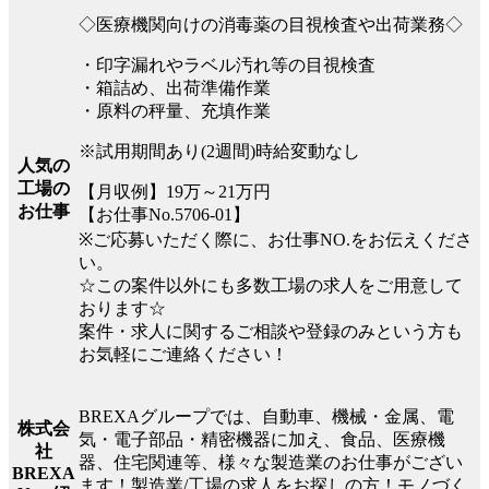
◇医療機関向けの消毒薬の目視検査や出荷業務◇
・印字漏れやラベル汚れ等の目視検査
・箱詰め、出荷準備作業
・原料の秤量、充填作業
※試用期間あり(2週間)時給変動なし
人気の
工場の
【月収例】19万～21万円
お仕事
【お仕事No.5706-01】
※ご応募いただく際に、お仕事NO.をお伝えくださ
い。
☆この案件以外にも多数工場の求人をご用意して
おります☆
案件・求人に関するご相談や登録のみという方も
お気軽にご連絡ください！
BREXAグループでは、自動車、機械・金属、電
株式会
気・電子部品・精密機器に加え、食品、医療機
社
器、住宅関連等、様々な製造業のお仕事がござい
BREXA
ます！製造業/工場の求人をお探しの方！モノづく