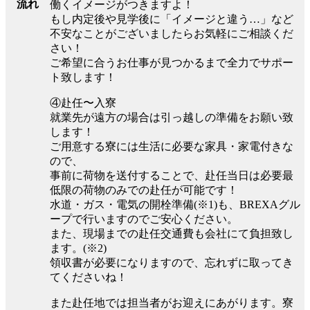
流れ
働くイメージがつきますよ！
もし内定後や見学後に「イメージと違う…」など
不安なことがございましたらお気軽にご相談くだ
さい！
ご希望に合うお仕事が見つかるまで全力でサポー
ト致します！
④赴任〜入寮
就業先が遠方の場合は引っ越しの準備をお願い致
します！
ご用意する寮には生活に必要な家具・家電付きな
ので、
事前に荷物を送付することで、赴任当日は必要最
低限の荷物のみでの赴任が可能です！
水道・ガス・電気の開栓準備(※1)も、BREXAグル
ープで行いますのでご安心ください。
また、現場までの赴任交通費も会社にて負担致し
ます。(※2)
領収書が必要になりますので、忘れずに取ってき
てくださいね！
また赴任地では担当者がお迎えにあがります。寮