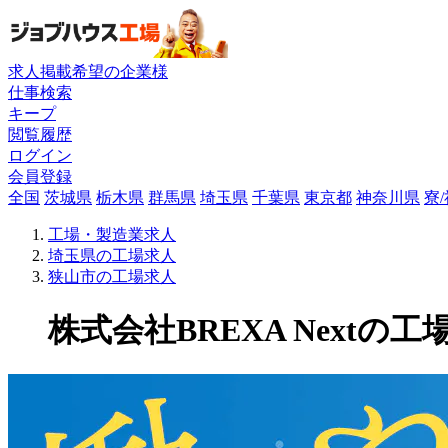
求人掲載希望の企業様
仕事検索
キープ
閲覧履歴
ログイン
会員登録
全国
茨城県
栃木県
群馬県
埼玉県
千葉県
東京都
神奈川県
寮
工場・製造業求人
埼玉県の工場求人
狭山市の工場求人
株式会社BREXA Nextの工場求