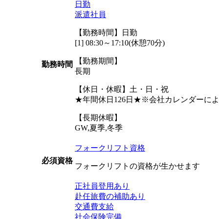
日勤
派遣社員
【勤務時間】日勤
[1] 08:30～17:10(休憩70分)
【勤務期間】
勤務時間
長期
【休日・休暇】土・日・祝
★年間休日126日★※会社カレンダーに
【長期休暇】
GW,夏季,冬季
フォークリフト資格
必須資格
フォークリフトの資格が生かせます
正社員登用あり
赴任旅費の補助あり
交通費支給
社会保険完備