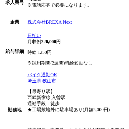
求人番号
※電話応募で必要になります。
株式会社BREXA Next
企業
日払い
月収例
220,000
円
給与詳細
時給 1250円
※試用期間(2週間)時給変動なし
バイク通勤OK
埼玉県
狭山市
【最寄り駅】
西武新宿線 入曽駅
通勤手段：徒歩
★工場敷地外に駐車場あり(月額5,000円)
勤務地