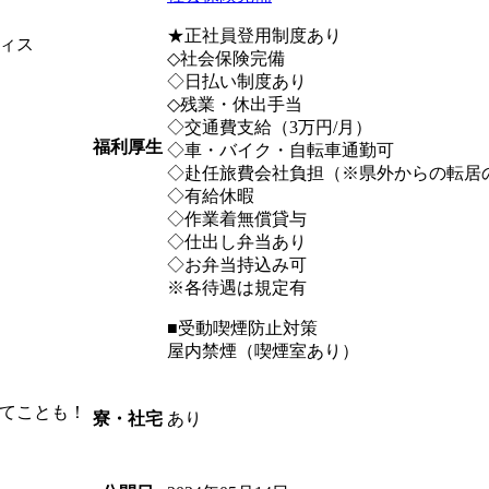
★正社員登用制度あり
ィス
◇社会保険完備
◇日払い制度あり
◇残業・休出手当
◇交通費支給（3万円/月）
福利厚生
◇車・バイク・自転車通勤可
◇赴任旅費会社負担（※県外からの転居
◇有給休暇
◇作業着無償貸与
◇仕出し弁当あり
◇お弁当持込み可
※各待遇は規定有
■受動喫煙防止対策
屋内禁煙（喫煙室あり）
てことも！
あり
寮・社宅