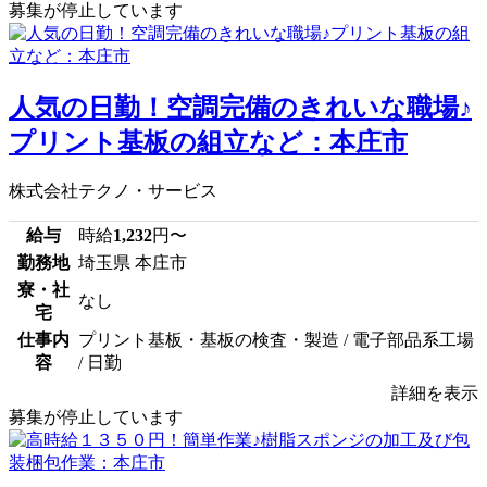
募集が停止しています
人気の日勤！空調完備のきれいな職場♪
プリント基板の組立など：本庄市
株式会社テクノ・サービス
給与
時給
1,232
円〜
勤務地
埼玉県 本庄市
寮・社
なし
宅
仕事内
プリント基板・基板の検査・製造 / 電子部品系工場
容
/ 日勤
詳細を表示
募集が停止しています