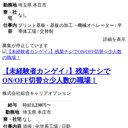
勤務地
埼玉県 本庄市
寮・社
なし
宅
仕事内
プリント基板・基板の加工・機械オペレーター / 半
容
導体工場 / 交替制
詳細を表示
募集が停止しています
【未経験者カンゲイ♪】残業ナシで
ON/OFF切替☆少人数の職場！
株式会社綜合キャリアオプション
給与
時給
1,230
円〜
勤務地
埼玉県 本庄市
寮・社宅
なし
仕事内容
清掃 / 化学系工場 / 日勤