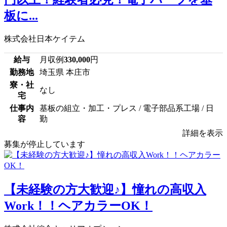
板に...
株式会社日本ケイテム
給与
月収例
330,000
円
勤務地
埼玉県 本庄市
寮・社
なし
宅
仕事内
基板の組立・加工・プレス / 電子部品系工場 / 日
容
勤
詳細を表示
募集が停止しています
【未経験の方大歓迎♪】憧れの高収入
Work！！ヘアカラーOK！