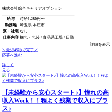
株式会社綜合キャリアオプション
給与
時給
1,280
円〜
勤務地
埼玉県 本庄市
寮・社宅
なし
仕事内容
梱包・包装 / 食品系工場 / 日勤
詳細を表示
＼最短45秒で完了／
応募へ進む
詳しく
見る
【未経験から安心スタート♪】憧れの高
収入Work！！程よく残業で収入にプラ
ス♪