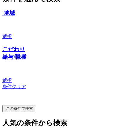
地域
選択
こだわり
給与/職種
選択
条件クリア
この条件で検索
人気の条件から検索