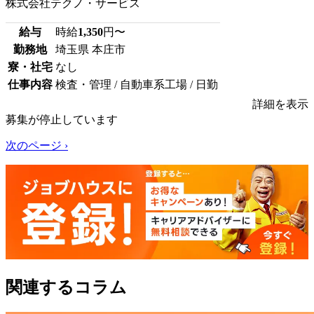
株式会社テクノ・サービス
給与
時給
1,350
円〜
勤務地
埼玉県 本庄市
寮・社宅
なし
仕事内容
検査・管理 / 自動車系工場 / 日勤
詳細を表示
募集が停止しています
次のページ ›
関連するコラム