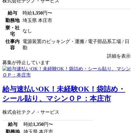
株式会社テクノ・サービス
給与
時給
1,350
円〜
勤務地
埼玉県 本庄市
寮・社
なし
宅
仕事内
電源装置のピッキング・運搬 / 電子部品系工場 / 日
容
勤
詳細を表示
募集が停止しています
給与速払いOK！未経験OK！袋詰め・
シール貼り、マシンＯＰ：本庄市
株式会社テクノ・サービス
給与
時給
1,350
円〜
勤務地
埼玉県 本庄市