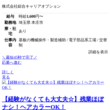
株式会社綜合キャリアオプション
給与
時給
1,600
円〜
勤務地
埼玉県 本庄市
寮・社
あり
宅
仕事内
基板の機械操作・製造補助 / 電子部品系工場 / 交替
容
制
詳細を表示
＼最短45秒で完了／
応募へ進む
詳しく
見る
【経験がなくても大丈夫☆】残業ほぼ
ナシ！ヘアカラーOK！