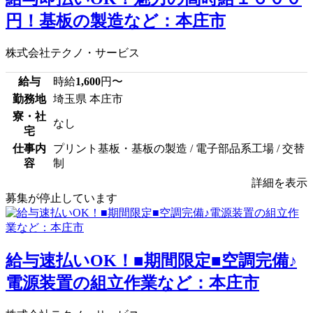
円！基板の製造など：本庄市
株式会社テクノ・サービス
給与
時給
1,600
円〜
勤務地
埼玉県 本庄市
寮・社
なし
宅
仕事内
プリント基板・基板の製造 / 電子部品系工場 / 交替
容
制
詳細を表示
募集が停止しています
給与速払いOK！■期間限定■空調完備♪
電源装置の組立作業など：本庄市