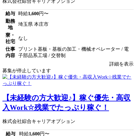
株式会社綜合キャリアオプション
給与
時給
1,600
円〜
勤務
埼玉県 本庄市
地
寮・
なし
社宅
仕事
プリント基板・基板の加工・機械オペレーター / 電
内容
子部品系工場 / 交替制
詳細を表示
募集が停止しています
【未経験の方大歓迎♪】稼ぐ優先・高収
入Work☆残業でたっぷり稼ぐ！
株式会社綜合キャリアオプション
給与
時給
1,600
円〜