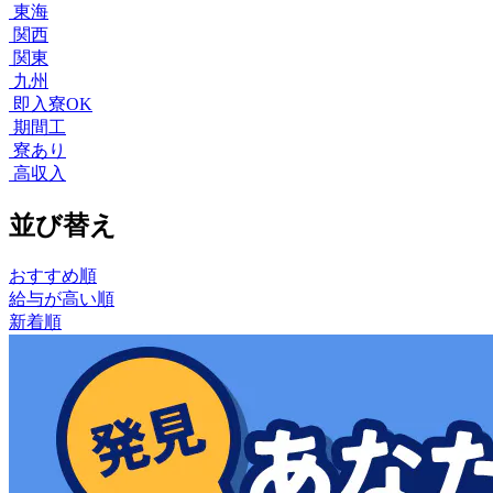
東海
関西
関東
九州
即入寮OK
期間工
寮あり
高収入
並び替え
おすすめ順
給与が高い順
新着順