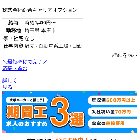
株式会社綜合キャリアオプション
給与
時給
1,450
円〜
勤務地
埼玉県 本庄市
寮・社宅
なし
仕事内容
組立 / 自動車系工場 / 日勤
詳細を表示
＼最短45秒で完了／
応募へ進む
詳しく
見る