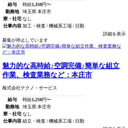
給与
時給
1,350
円〜
勤務地
埼玉県 本庄市
寮・社宅
なし
仕事内容
加工・検査 / 機械系工場 / 日勤
詳細を表示
募集が停止しています
魅力的な高時給♪空調完備♪簡単な組立
作業、検査業務など：本庄市
株式会社テクノ・サービス
給与
時給
1,250
円〜
勤務地
埼玉県 本庄市
寮・社宅
なし
仕事内容
組立・検査 / 機械系工場 / 日勤