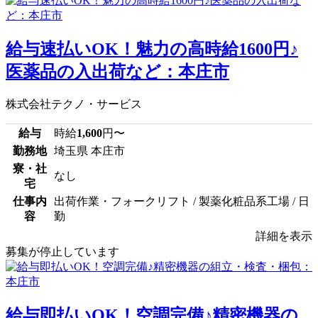
給与速払いOK！魅力の高時給1600円♪
医薬品の入出荷など：本庄市
株式会社テクノ・サービス
給与
時給
1,600
円〜
勤務地
埼玉県 本庄市
寮・社
なし
宅
仕事内
出荷作業・フォークリフト / 製薬化粧品系工場 / 日
容
勤
詳細を表示
募集が停止しています
給与即払いOK！空調完備♪精密機器の