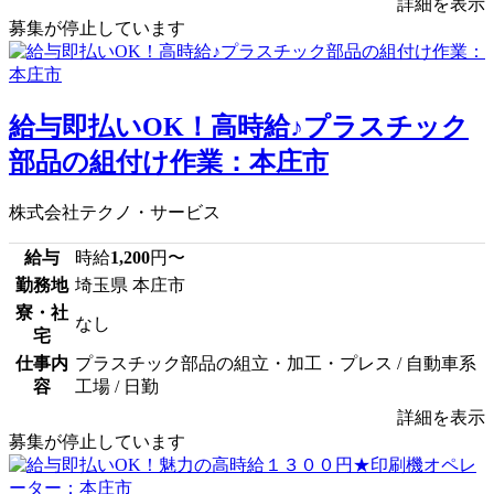
詳細を表示
募集が停止しています
給与即払いOK！高時給♪プラスチック
部品の組付け作業：本庄市
株式会社テクノ・サービス
給与
時給
1,200
円〜
勤務地
埼玉県 本庄市
寮・社
なし
宅
仕事内
プラスチック部品の組立・加工・プレス / 自動車系
容
工場 / 日勤
詳細を表示
募集が停止しています