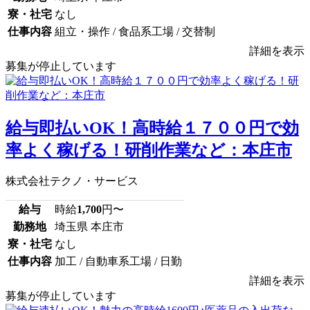
寮・社宅
なし
仕事内容
組立・操作 / 食品系工場 / 交替制
詳細を表示
募集が停止しています
給与即払いOK！高時給１７００円で効
率よく稼げる！研削作業など：本庄市
株式会社テクノ・サービス
給与
時給
1,700
円〜
勤務地
埼玉県 本庄市
寮・社宅
なし
仕事内容
加工 / 自動車系工場 / 日勤
詳細を表示
募集が停止しています