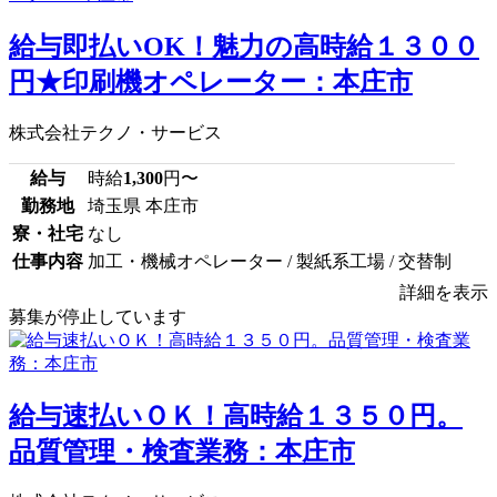
給与即払いOK！魅力の高時給１３００
円★印刷機オペレーター：本庄市
株式会社テクノ・サービス
給与
時給
1,300
円〜
勤務地
埼玉県 本庄市
寮・社宅
なし
仕事内容
加工・機械オペレーター / 製紙系工場 / 交替制
詳細を表示
募集が停止しています
給与速払いＯＫ！高時給１３５０円。
品質管理・検査業務：本庄市