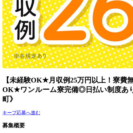
【未経験OK★月収例25万円以上！寮
OK★ワンルーム寮完備◎日払い制度あり
町》
キープ
応募へ進む
募集概要