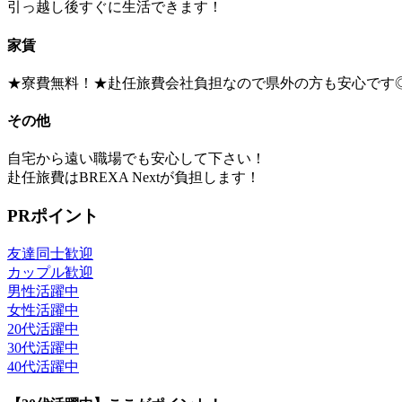
引っ越し後すぐに生活できます！
家賃
★寮費無料！★赴任旅費会社負担なので県外の方も安心です
その他
自宅から遠い職場でも安心して下さい！
赴任旅費はBREXA Nextが負担します！
PRポイント
友達同士歓迎
カップル歓迎
男性活躍中
女性活躍中
20代活躍中
30代活躍中
40代活躍中