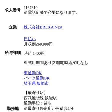
1167810
求人番号
※電話応募で必要になります。
株式会社BREXA Next
企業
日払い
月収例
260,000
円
給与詳細
時給 1400円
※試用期間あり(2週間)時給変動なし
車通勤OK
バイク通勤OK
埼玉県
飯能市
【最寄り駅】
西武池袋線 飯能駅
通勤手段：徒歩
※最寄り停留所から徒歩1分
勤務地