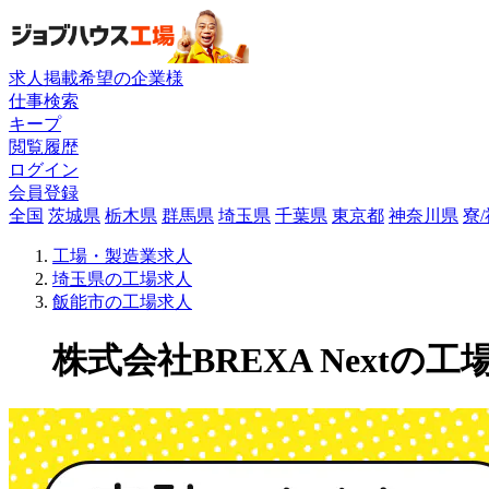
求人掲載希望の企業様
仕事検索
キープ
閲覧履歴
ログイン
会員登録
全国
茨城県
栃木県
群馬県
埼玉県
千葉県
東京都
神奈川県
寮
工場・製造業求人
埼玉県の工場求人
飯能市の工場求人
株式会社BREXA Nextの工場求