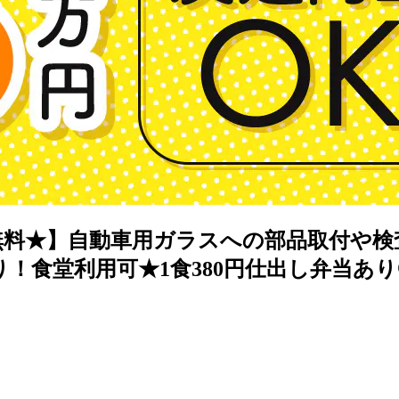
費無料★】自動車用ガラスへの部品取付や
！食堂利用可★1食380円仕出し弁当あ