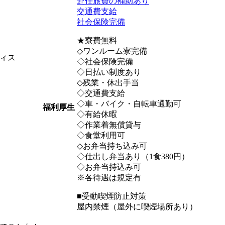
赴任旅費の補助あり
交通費支給
社会保険完備
★寮費無料
◇ワンルーム寮完備
ィス
◇社会保険完備
◇日払い制度あり
◇残業・休出手当
◇交通費支給
◇車・バイク・自転車通勤可
福利厚生
◇有給休暇
◇作業着無償貸与
◇食堂利用可
◇お弁当持ち込み可
◇仕出し弁当あり（1食380円）
◇お弁当持込み可
※各待遇は規定有
■受動喫煙防止対策
屋内禁煙（屋外に喫煙場所あり）