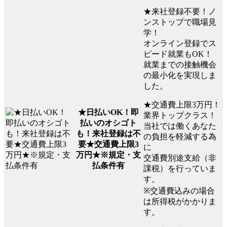
★来社登録不要！ノ
ンストップで職場見
学！
オンライン登録でス
ピード就業もOK！
就業までの接触機会
の最小化を実現しま
した。
★交通費上限3万円！
★日払いOK！即
業界トップクラス！
払いのオシゴト
当社では働くあなた
も！来社登録は不
の負担を軽減する為
要★交通費上限3
に
万円★※規定・支
交通費別途支給（非
払条件有
課税）を行っていま
す。
※交通費込みの場合
は所得税がかかりま
す。