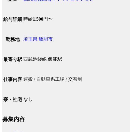
時給
1,500
円〜
給与詳細
埼玉県
飯能市
勤務地
西武池袋線 飯能駅
最寄り駅
運搬 / 自動車系工場 / 交替制
仕事内容
なし
寮・社宅
募集内容