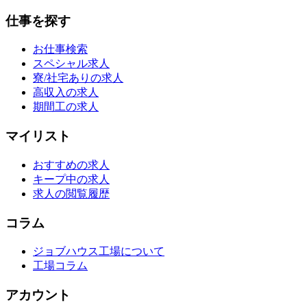
仕事を探す
お仕事検索
スペシャル求人
寮/社宅ありの求人
高収入の求人
期間工の求人
マイリスト
おすすめの求人
キープ中の求人
求人の閲覧履歴
コラム
ジョブハウス工場について
工場コラム
アカウント