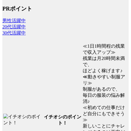
PRポイント
男性活躍中
20代活躍中
30代活躍中
≪1日1時間程の残業
で収入アップ≫
残業は月20時間未満
で、
ほどよく稼げます♪
≪動きやすい制服ア
リ≫
制服があるので、
毎日の服装の悩み解
消♪
≪初めての仕事だけ
ど自分にもできそう
イチオシのポイン
≫
ト！
新しいことにチャレ