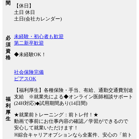
間
【休日】
土日 休日
土日(会社カレンダー)
未経験・初心者も歓迎
必
第二新卒歓迎
須
資
◆未経験OK！
格
社会保険完備
ピアスOK
【福利厚生】各種保険・手当、有給、通勤交通費別途
支給 ※就業先による◆オンライン医師相談サポート
福
(24H対応)◆試用期間あり(14日間)
利
厚
★就業前トレーニング：前トレ付！★
生
動画で事前にお仕事内容の確認／学習ができるので
安心して就業いただけます！
※綜合キャリアオプションなら全案件、安心の「前ト