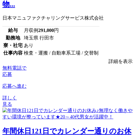
物...
日本マニュファクチャリングサービス株式会社
給与
月収例
291,000
円
勤務地
埼玉県 行田市
寮・社宅
あり
仕事内容
検査・運搬 / 自動車系工場 / 交替制
詳細を表示
無料電話で
応募
応募へ進む
詳しく
見る
年間休日121日でカレンダー通りのお休