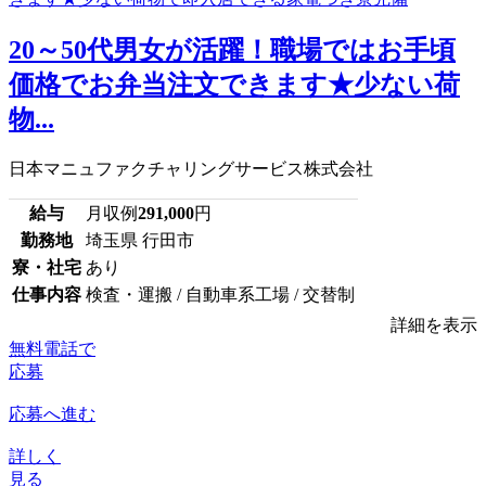
20～50代男女が活躍！職場ではお手頃
価格でお弁当注文できます★少ない荷
物...
日本マニュファクチャリングサービス株式会社
給与
月収例
291,000
円
勤務地
埼玉県 行田市
寮・社宅
あり
仕事内容
検査・運搬 / 自動車系工場 / 交替制
詳細を表示
無料電話で
応募
応募へ進む
詳しく
見る