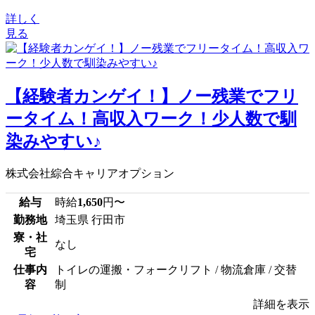
詳しく
見る
【経験者カンゲイ！】ノー残業でフリ
ータイム！高収入ワーク！少人数で馴
染みやすい♪
株式会社綜合キャリアオプション
給与
時給
1,650
円〜
勤務地
埼玉県 行田市
寮・社
なし
宅
仕事内
トイレの運搬・フォークリフト / 物流倉庫 / 交替
容
制
詳細を表示