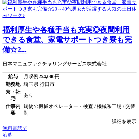
福利厚生や各種手当も充実◎夜間利用
できる食堂、家電サポートつき寮も完
備☆2...
日本マニュファクチャリングサービス株式会社
給与
月収例
254,000
円
勤務地
埼玉県 行田市
寮・社
あり
宅
仕事内
鋳物の機械オペレーター・検査 / 機械系工場 / 交替
容
制
詳細を表示
無料電話で
応募