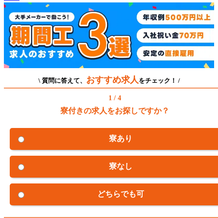
おすすめ求人
\ 質問に答えて、
をチェック！ /
1 / 4
寮付きの求人をお探しですか？
寮あり
寮なし
どちらでも可