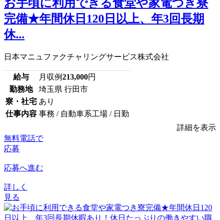
お手頃に利用できる食堂や家電つき寮
完備★年間休日120日以上、年3回長期
休...
日本マニュファクチャリングサービス株式会社
給与
月収例
213,000
円
勤務地
埼玉県 行田市
寮・社宅
あり
仕事内容
事務 / 自動車系工場 / 日勤
詳細を表示
無料電話で
応募
応募へ進む
詳しく
見る