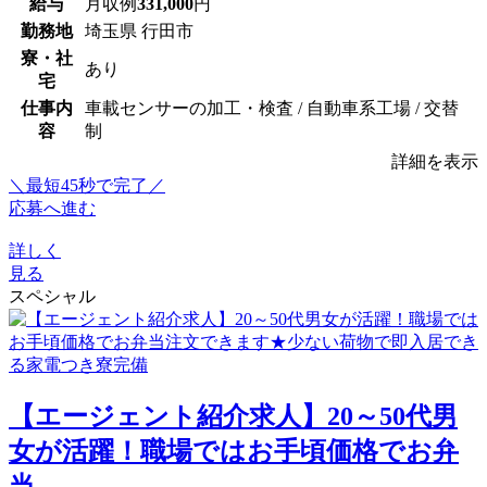
給与
月収例
331,000
円
勤務地
埼玉県 行田市
寮・社
あり
宅
仕事内
車載センサーの加工・検査 / 自動車系工場 / 交替
容
制
詳細を表示
＼最短45秒で完了／
応募へ進む
詳しく
見る
スペシャル
【エージェント紹介求人】20～50代男
女が活躍！職場ではお手頃価格でお弁
当...