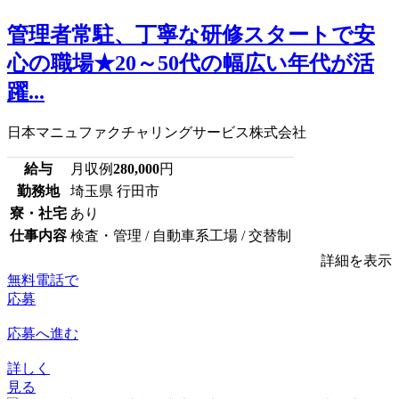
管理者常駐、丁寧な研修スタートで安
心の職場★20～50代の幅広い年代が活
躍...
日本マニュファクチャリングサービス株式会社
給与
月収例
280,000
円
勤務地
埼玉県 行田市
寮・社宅
あり
仕事内容
検査・管理 / 自動車系工場 / 交替制
詳細を表示
無料電話で
応募
応募へ進む
詳しく
見る