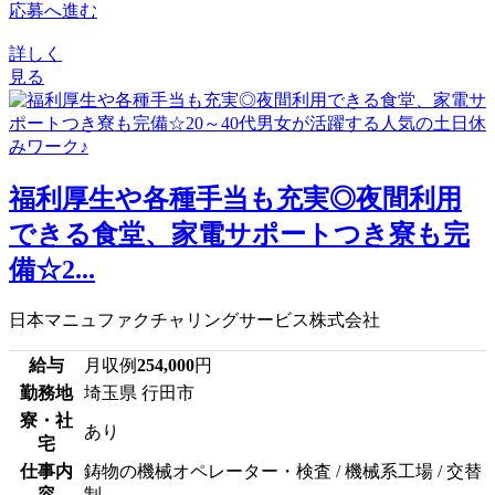
応募へ進む
詳しく
見る
福利厚生や各種手当も充実◎夜間利用
できる食堂、家電サポートつき寮も完
備☆2...
日本マニュファクチャリングサービス株式会社
給与
月収例
254,000
円
勤務地
埼玉県 行田市
寮・社
あり
宅
仕事内
鋳物の機械オペレーター・検査 / 機械系工場 / 交替
容
制