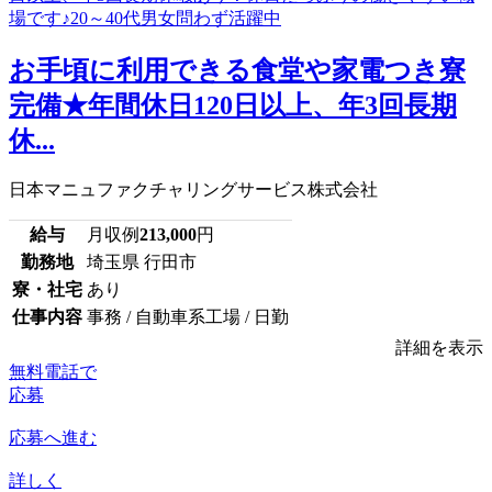
お手頃に利用できる食堂や家電つき寮
完備★年間休日120日以上、年3回長期
休...
日本マニュファクチャリングサービス株式会社
給与
月収例
213,000
円
勤務地
埼玉県 行田市
寮・社宅
あり
仕事内容
事務 / 自動車系工場 / 日勤
詳細を表示
無料電話で
応募
応募へ進む
詳しく