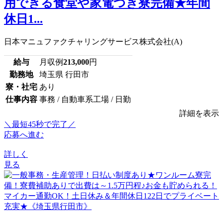
用できる食堂や家電つき寮完備★年間
休日1...
日本マニュファクチャリングサービス株式会社(A)
給与
月収例
213,000
円
勤務地
埼玉県 行田市
寮・社宅
あり
仕事内容
事務 / 自動車系工場 / 日勤
詳細を表示
＼最短45秒で完了／
応募へ進む
詳しく
見る