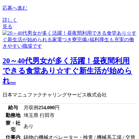
応募へ進む
詳しく
見る
20～40代男女が多く活躍！昼夜間利用
できる食堂あり☆すぐ新生活が始めら
れ...
日本マニュファクチャリングサービス株式会社
給与
月収例
254,000
円
勤務地
埼玉県 行田市
寮・社
あり
宅
仕事内
鋳物の機械オペレーター・検査 / 機械系工場 / 交替