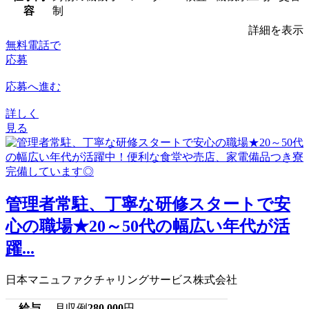
容
制
詳細を表示
無料電話で
応募
応募へ進む
詳しく
見る
管理者常駐、丁寧な研修スタートで安
心の職場★20～50代の幅広い年代が活
躍...
日本マニュファクチャリングサービス株式会社
給与
月収例
280,000
円