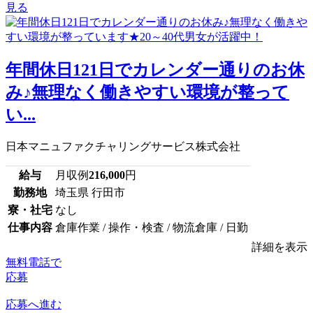
見る
年間休日121日でカレンダー通りのお休
み♪無理なく働きやすい環境が整って
い...
日本マニュファクチャリングサービス株式会社
給与
月収例
216,000
円
勤務地
埼玉県 行田市
寮・社宅
なし
仕事内容
倉庫作業 / 操作・検査 / 物流倉庫 / 日勤
詳細を表示
無料電話で
応募
応募へ進む