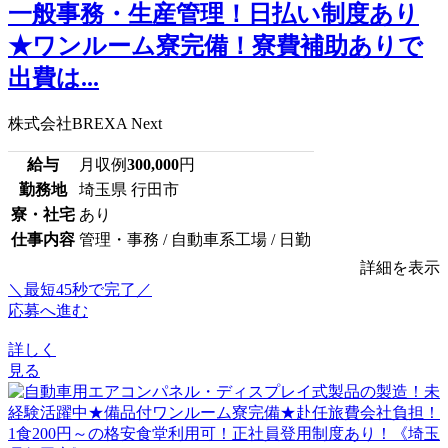
一般事務・生産管理！日払い制度あり
★ワンルーム寮完備！寮費補助ありで
出費は...
株式会社BREXA Next
給与
月収例
300,000
円
勤務地
埼玉県 行田市
寮・社宅
あり
仕事内容
管理・事務 / 自動車系工場 / 日勤
詳細を表示
＼最短45秒で完了／
応募へ進む
詳しく
見る