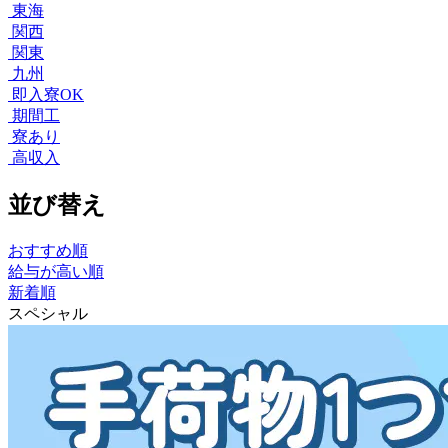
東海
関西
関東
九州
即入寮OK
期間工
寮あり
高収入
並び替え
おすすめ順
給与が高い順
新着順
スペシャル