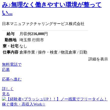
み♪無理なく働きやすい環境が整って
い...
日本マニュファクチャリングサービス株式会社
給与
月収例
216,000
円
勤務地
埼玉県 行田市
寮・社宅
なし
仕事内容
倉庫作業 / 操作・検査 / 物流倉庫 / 日勤
詳細を表示
無料電話で
応募
応募へ進む
詳しく
見る