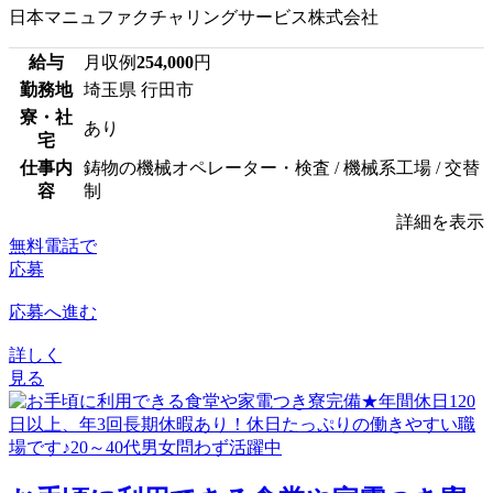
日本マニュファクチャリングサービス株式会社
給与
月収例
254,000
円
勤務地
埼玉県 行田市
寮・社
あり
宅
仕事内
鋳物の機械オペレーター・検査 / 機械系工場 / 交替
容
制
詳細を表示
無料電話で
応募
応募へ進む
詳しく
見る