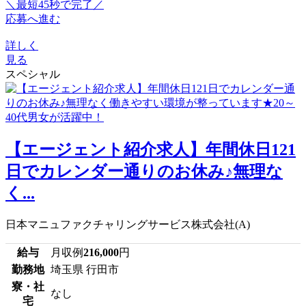
＼最短45秒で完了／
応募へ進む
詳しく
見る
スペシャル
【エージェント紹介求人】年間休日121
日でカレンダー通りのお休み♪無理な
く...
日本マニュファクチャリングサービス株式会社(A)
給与
月収例
216,000
円
勤務地
埼玉県 行田市
寮・社
なし
宅