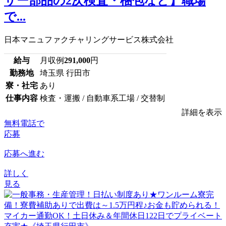
サー部品の2次検査・梱包など】職場
で...
日本マニュファクチャリングサービス株式会社
給与
月収例
291,000
円
勤務地
埼玉県 行田市
寮・社宅
あり
仕事内容
検査・運搬 / 自動車系工場 / 交替制
詳細を表示
無料電話で
応募
応募へ進む
詳しく
見る