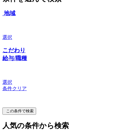
地域
選択
こだわり
給与/職種
選択
条件クリア
この条件で検索
人気の条件から検索