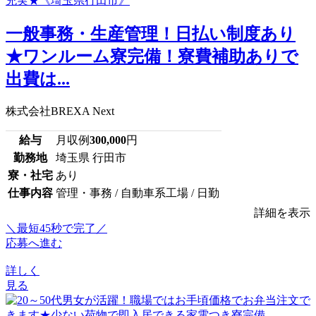
一般事務・生産管理！日払い制度あり
★ワンルーム寮完備！寮費補助ありで
出費は...
株式会社BREXA Next
給与
月収例
300,000
円
勤務地
埼玉県 行田市
寮・社宅
あり
仕事内容
管理・事務 / 自動車系工場 / 日勤
詳細を表示
＼最短45秒で完了／
応募へ進む
詳しく
見る