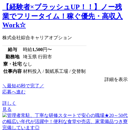
【経験者×ブラッシュUP！！】ノー残
業でフリータイム！稼ぐ優先・高収入
Work☆
株式会社綜合キャリアオプション
給与
時給
1,500
円〜
勤務地
埼玉県 行田市
寮・社宅
なし
仕事内容
材料投入 / 製紙系工場 / 交替制
詳細を表示
＼最短45秒で完了／
応募へ進む
詳しく
見る