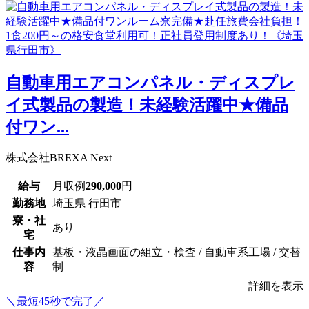
自動車用エアコンパネル・ディスプレ
イ式製品の製造！未経験活躍中★備品
付ワン...
株式会社BREXA Next
給与
月収例
290,000
円
勤務地
埼玉県 行田市
寮・社
あり
宅
仕事内
基板・液晶画面の組立・検査 / 自動車系工場 / 交替
容
制
詳細を表示
＼最短45秒で完了／