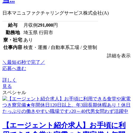
日本マニュファクチャリングサービス株式会社(A)
給与
月収例
291,000
円
勤務地
埼玉県 行田市
寮・社宅
あり
仕事内容
検査・運搬 / 自動車系工場 / 交替制
詳細を表示
＼最短45秒で完了／
応募へ進む
詳しく
見る
スペシャル
【エージェント紹介求人】お手頃に利