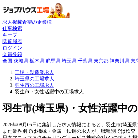
求人掲載希望の企業様
仕事検索
キープ
閲覧履歴
ログイン
会員登録
全国
茨城県
栃木県
群馬県
埼玉県
千葉県
東京都
神奈川県
寮
工場・製造業求人
埼玉県の工場求人
羽生市の工場求人
羽生市・女性活躍中の工場求人
羽生市(埼玉県)・女性活躍中の
2026年08月05日に集計した求人情報によると、羽生市(埼玉
また業界別では機械・金属・鉄鋼の求人が、職種別では検査
日本マニュファクチャリングサービス株式会社(A)の求人も