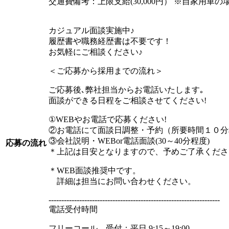
交通費備考：上限支給(30,000円） ※自家用車の
カジュアル面談実施中♪
履歴書や職務経歴書は不要です！
お気軽にご相談ください♪
＜ご応募から採用までの流れ＞
ご応募後､弊社担当からお電話いたします｡
面談ができる日程をご相談させてください!
①WEBやお電話で応募ください!
②お電話にて面談日調整・予約（所要時間１０分
③会社説明・WEBor電話面談(30～40分程度)
応募の流れ
＊上記は目安となりますので、予めご了承くださ
＊WEB面談推奨中です。
詳細は担当にお問い合わせください。
-------------------------------------------------------------------
電話受付時間
フリーコール 受付：平日 9:15～19:00