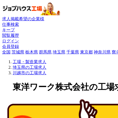
求人掲載希望の企業様
仕事検索
キープ
閲覧履歴
ログイン
会員登録
全国
茨城県
栃木県
群馬県
埼玉県
千葉県
東京都
神奈川県
寮
工場・製造業求人
埼玉県の工場求人
川越市の工場求人
東洋ワーク株式会社の工場求人(