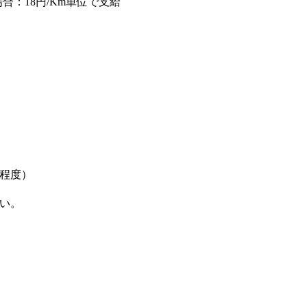
場合：18円/Km単位で支給
程度）
い。