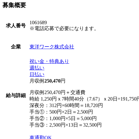
募集概要
1061689
求人番号
※電話応募で必要になります。
東洋ワーク株式会社
企業
祝い金・特典あり
週払い
日払い
月収例
250,470
円
月収例250,470円＋交通費
給与詳細
時給 1,250円ｘ7時間40分（7.67）ｘ20日=191,750
深夜分：312円×60時間＝18,720円
手当①：500円×2日＝2,500円
手当②：1,000円×5日＝5,000円
手当③：2,500円×13日＝32,500円
車通勤OK