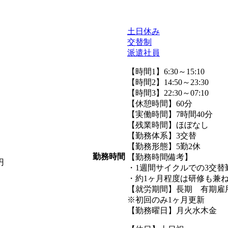
土日休み
交替制
派遣社員
【時間1】6:30～15:10
【時間2】14:50～23:30
【時間3】22:30～07:10
【休憩時間】60分
【実働時間】7時間40分
【残業時間】ほぼなし
【勤務体系】3交替
【勤務形態】5勤2休
勤務時間
【勤務時間備考】
円
・1週間サイクルでの3交替
・約1ヶ月程度は研修も兼ねて
【就労期間】長期 有期雇
※初回のみ1ヶ月更新
【勤務曜日】月火水木金