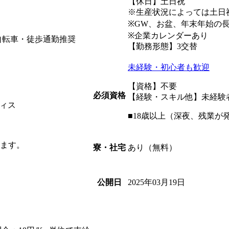
【休日】土日祝
※生産状況によっては土日
※GW、お盆、年末年始の
※企業カレンダーあり
自転車・徒歩通勤推奨
【勤務形態】3交替
未経験・初心者も歓迎
【資格】不要
必須資格
【経験・スキル他】未経験
ィス
■18歳以上（深夜、残業が
きます。
あり（無料）
寮・社宅
2025年03月19日
公開日