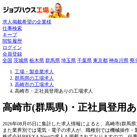
求人掲載希望の企業様
仕事検索
キープ
閲覧履歴
ログイン
会員登録
全国
茨城県
栃木県
群馬県
埼玉県
千葉県
東京都
神奈川県
寮
工場・製造業求人
群馬県の工場求人
高崎市の工場求人
高崎市・正社員登用ありの工場求人
高崎市(群馬県)・正社員登用あ
2026年08月05日に集計した求人情報によると、高崎市(群馬
また業界別では電気・電子の求人が、職種別では機械操作・
株式会社BREXA Nextの求人も掲載されておりますので、