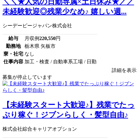
＼＼★人気の日勤専属×土日休み★／／
未経験歓迎◎残業少なめ♪ 嬉しい週...
シーデーピージャパン株式会社
給与
月収例
220,550
円
勤務地
栃木県 矢板市
寮・社宅
なし
仕事内容
加工・検査 / 自動車系工場 / 日勤
詳細を表示
募集が停止しています
【未経験スタート大歓迎♪】残業でたっ
ぷり稼ぐ！ジブンらしく・髪型自由♪
株式会社綜合キャリアオプション