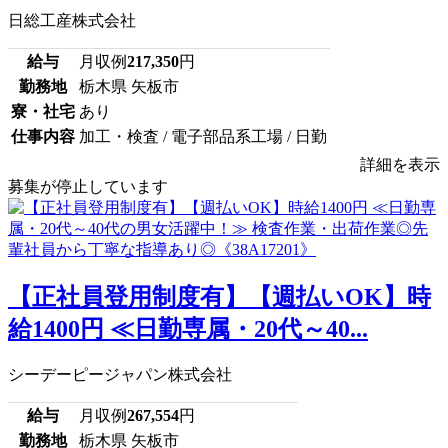
日総工産株式会社
給与
月収例
217,350
円
勤務地
栃木県 矢板市
寮・社宅
あり
仕事内容
加工・検査 / 電子部品系工場 / 日勤
詳細を表示
募集が停止しています
【正社員登用制度有】【週払いOK】時
給1400円 ≪日勤専属・20代～40...
シーデーピージャパン株式会社
給与
月収例
267,554
円
勤務地
栃木県 矢板市