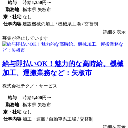
給与
時給
1,350
円〜
勤務地
栃木県 矢板市
寮・社宅
なし
仕事内容
建設機械の加工 / 機械系工場 / 交替制
詳細を表示
募集が停止しています
給与即払いOK！魅力的な高時給。機械
加工、運搬業務など：矢板市
株式会社テクノ・サービス
給与
時給
1,400
円〜
勤務地
栃木県 矢板市
寮・社宅
なし
仕事内容
加工・運搬 / 自動車系工場 / 交替制
詳細を表示