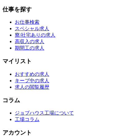
仕事を探す
お仕事検索
スペシャル求人
寮/社宅ありの求人
高収入の求人
期間工の求人
マイリスト
おすすめの求人
キープ中の求人
求人の閲覧履歴
コラム
ジョブハウス工場について
工場コラム
アカウント