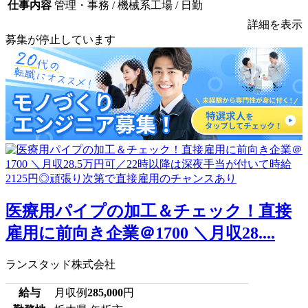
仕事内容
管理・事務 / 機械系工場 / 日勤
詳細を表示
募集が停止しています
医療用パイプの加工＆チェック！直接
雇用に前向き企業＠1700 ＼月収28....
ランスタッド株式会社
給与
月収例
285,000
円