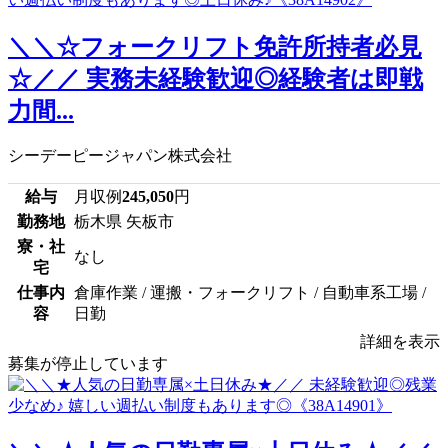
＼＼☆フォークリフト免許所持者必見
☆／／ 実務未経験歓迎◎経験者は即戦
力間...
シーデーピージャパン株式会社
給与
月収例
245,050
円
勤務地
栃木県 矢板市
寮・社
なし
宅
仕事内
倉庫作業 / 運搬・フォークリフト / 自動車系工場 /
容
日勤
詳細を表示
募集が停止しています