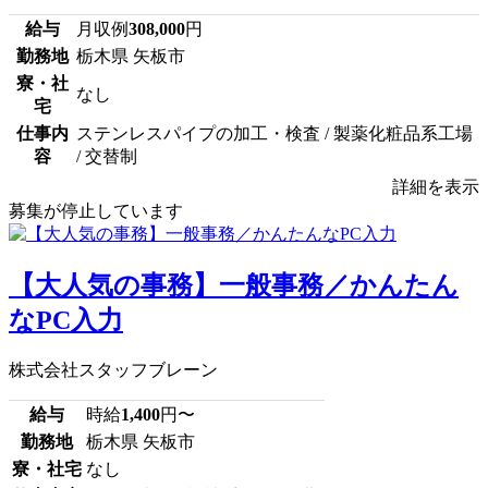
給与
月収例
308,000
円
勤務地
栃木県 矢板市
寮・社
なし
宅
仕事内
ステンレスパイプの加工・検査 / 製薬化粧品系工場
容
/ 交替制
詳細を表示
募集が停止しています
【大人気の事務】一般事務／かんたん
なPC入力
株式会社スタッフブレーン
給与
時給
1,400
円〜
勤務地
栃木県 矢板市
寮・社宅
なし