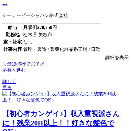
...
シーデーピージャパン株式会社
給与
月収例
270,750
円
勤務地
栃木県 矢板市
寮・社宅
なし
仕事内容
管理・製造 / 製薬化粧品系工場 / 日勤
詳細を表示
＼最短45秒で完了／
応募へ進む
詳しく
見る
【初心者カンゲイ♪】収入重視派さん
に！残業20H以上！！好きな髪色で