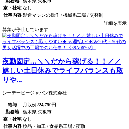
勤務地
栃木県 矢板市
寮・社宅
なし
仕事内容
製造マシンの操作 / 機械系工場 / 交替制
詳細を表示
募集が停止しています
夜勤固定…＼＼だから稼げる！！／／
嬉しい土日休みでライフバランスも取
りや...
シーデーピージャパン株式会社
給与
月収例
224,750
円
勤務地
栃木県 矢板市
寮・社宅
なし
仕事内容
検品・加工 / 食品系工場 / 夜勤