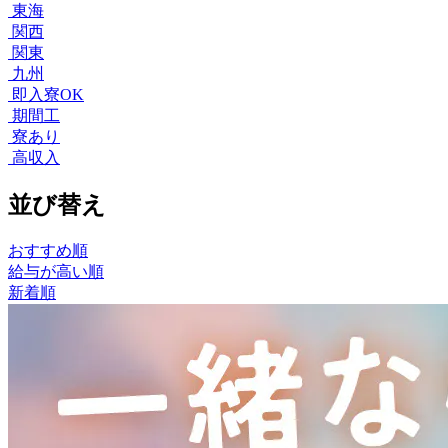
東海
関西
関東
九州
即入寮OK
期間工
寮あり
高収入
並び替え
おすすめ順
給与が高い順
新着順