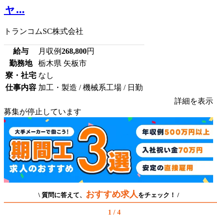
ャ...
トランコムSC株式会社
給与
月収例
268,800
円
勤務地
栃木県 矢板市
寮・社宅
なし
仕事内容
加工・製造 / 機械系工場 / 日勤
詳細を表示
募集が停止しています
おすすめ求人
\ 質問に答えて、
をチェック！ /
1 / 4