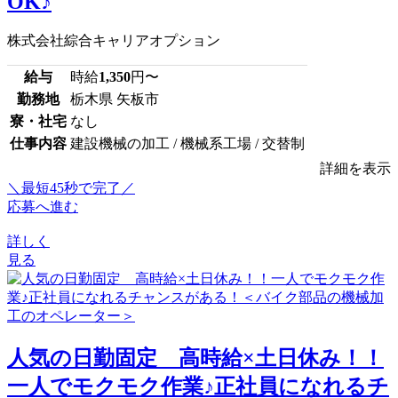
OK♪
株式会社綜合キャリアオプション
給与
時給
1,350
円〜
勤務地
栃木県 矢板市
寮・社宅
なし
仕事内容
建設機械の加工 / 機械系工場 / 交替制
詳細を表示
＼最短45秒で完了／
応募へ進む
詳しく
見る
人気の日勤固定 高時給×土日休み！！
一人でモクモク作業♪正社員になれるチ