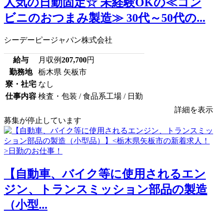
人気の日勤固定☆ 未経験OKの≪コン
ビニのおつまみ製造≫ 30代～50代の...
シーデーピージャパン株式会社
給与
月収例
207,700
円
勤務地
栃木県 矢板市
寮・社宅
なし
仕事内容
検査・包装 / 食品系工場 / 日勤
詳細を表示
募集が停止しています
【自動車、バイク等に使用されるエン
ジン、トランスミッション部品の製造
（小型...