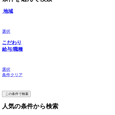
地域
選択
こだわり
給与/職種
選択
条件クリア
この条件で検索
人気の条件から検索