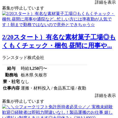
詳細を表示
募集が停止しています
2/20スタート）有名な素材菓子工場◎も
くもくチェック・梱包 昼間に用事や...
ランスタッド株式会社
給与
時給
1,250
円〜
勤務地
栃木県 矢板市
寮・社宅
なし
仕事内容
運搬・材料投入 / 食品系工場 / 夜勤
詳細を表示
募集が停止しています