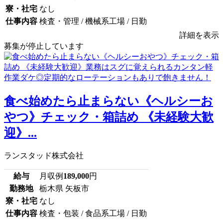
寮・社宅
なし
仕事内容
検査・管理 / 機械系工場 / 日勤
詳細を表示
募集が停止しています
食べ始めたら止まらない《ヘルシーお
やつ》チェック・箱詰め 《未経験大歓
迎》...
ランスタッド株式会社
給与
月収例
189,000
円
勤務地
栃木県 矢板市
寮・社宅
なし
仕事内容
検査・包装 / 食品系工場 / 日勤