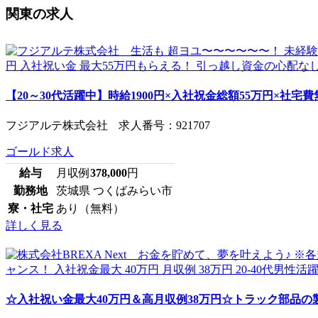
関東の求人
【20～30代活躍中】時給1900円×入社祝金総額55万円×社宅費無料
フジアルテ株式会社 求人番号：921707
ゴールド求人
給与
月収例
378,000
円
勤務地
茨城県 つくばみらい市
寮・社宅
あり（無料）
詳しく見る
☆入社祝い金最大40万円＆高月収例38万円☆トラック部品の製