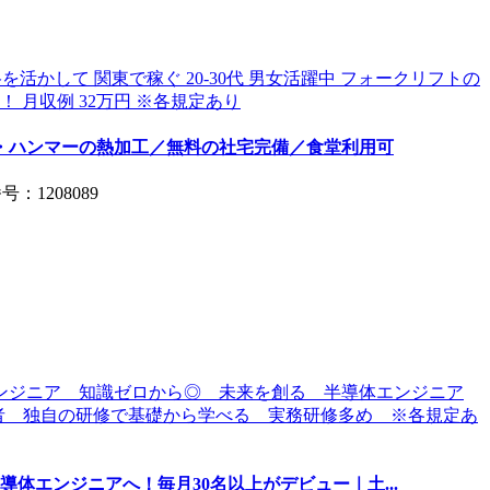
機・ハンマーの熱加工／無料の社宅完備／食堂利用可
：1208089
導体エンジニアへ！毎月30名以上がデビュー｜土...