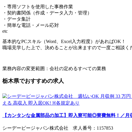
・専⽤ソフトを使⽤した事務作業
・契約書関係（作成・データ⼊⼒・管理）
・データ集計
・簡単な電話・メール応対
etc
基本的なPCスキル（Word、Excel入力程度）があればOK！
職場見学した上で、決めることが出来ますので一度ご相談く
業務内容の変更範囲：会社の定めるすべての業務
栃木県でおすすめの求人
【カンタンな金属部品の加工】即入寮可能◎寮費無料！／月収例
シーデーピージャパン株式会社 求人番号：1157853