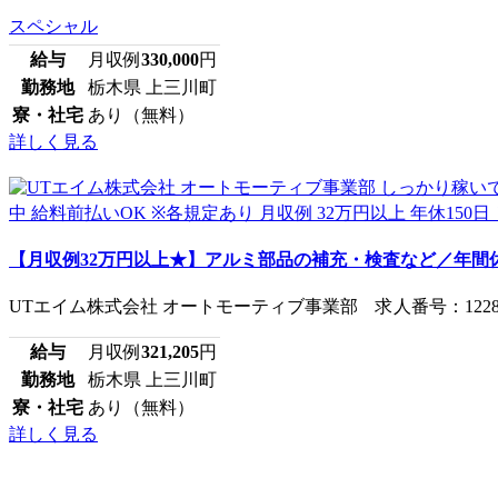
スペシャル
給与
月収例
330,000
円
勤務地
栃木県 上三川町
寮・社宅
あり（無料）
詳しく見る
【月収例32万円以上★】アルミ部品の補充・検査など／年間休日
UTエイム株式会社 オートモーティブ事業部 求人番号：12289
給与
月収例
321,205
円
勤務地
栃木県 上三川町
寮・社宅
あり（無料）
詳しく見る