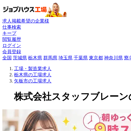
求人掲載希望の企業様
仕事検索
キープ
閲覧履歴
ログイン
会員登録
全国
茨城県
栃木県
群馬県
埼玉県
千葉県
東京都
神奈川県
寮
工場・製造業求人
栃木県の工場求人
矢板市の工場求人
株式会社スタッフブレーンの工場