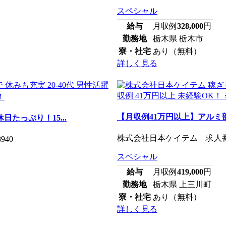
スペシャル
給与
月収例
328,000
円
勤務地
栃木県 栃木市
寮・社宅
あり（無料）
詳しく見る
【月収例41万円以上】アルミ
たっぷり！15...
株式会社日本ケイテム 求人番号
40
スペシャル
給与
月収例
419,000
円
勤務地
栃木県 上三川町
寮・社宅
あり（無料）
詳しく見る