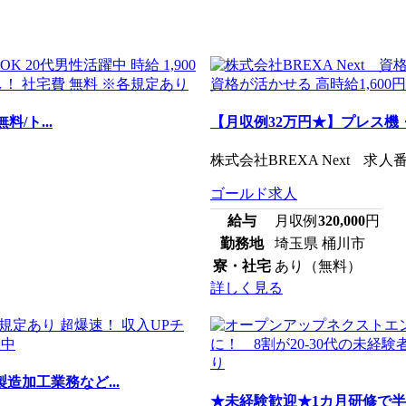
/ト...
【月収例32万円★】プレス
株式会社BREXA Next 求人番号
ゴールド求人
給与
月収例
320,000
円
勤務地
埼玉県 桶川市
寮・社宅
あり（無料）
詳しく見る
造加工業務など...
★未経験歓迎★1カ月研修で半