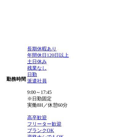
長期休暇あり
年間休日120日以上
土日休み
残業なし
日勤
勤務時間
派遣社員
9:00～17:45
※日勤固定
実働8H／休憩60分
高卒歓迎
フリーター歓迎
ブランクOK
資格ナシでもOK