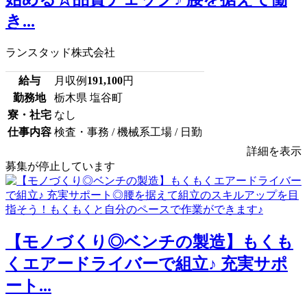
き...
ランスタッド株式会社
給与
月収例
191,100
円
勤務地
栃木県 塩谷町
寮・社宅
なし
仕事内容
検査・事務 / 機械系工場 / 日勤
詳細を表示
募集が停止しています
【モノづくり◎ベンチの製造】もくも
くエアードライバーで組立♪ 充実サポ
ート...