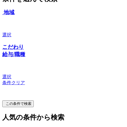
地域
選択
こだわり
給与/職種
選択
条件クリア
この条件で検索
人気の条件から検索