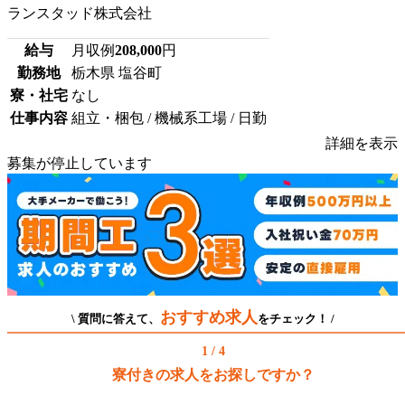
ランスタッド株式会社
給与
月収例
208,000
円
勤務地
栃木県 塩谷町
寮・社宅
なし
仕事内容
組立・梱包 / 機械系工場 / 日勤
詳細を表示
募集が停止しています
おすすめ求人
\ 質問に答えて、
をチェック！ /
1 / 4
寮付きの求人をお探しですか？