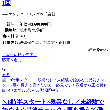
1回
nmsエンジニアリング株式会社
給与
年収例
3,600,000
円
勤務地
栃木県 塩谷町
寮・社宅
あり
仕事内容
設備保全エンジニア・正社員
詳細を表示
＼最短45秒で完了／
応募へ進む
詳しく
見る
＼8時半スタート×残業なし／未経験で
始める☆品質チェック♪ 腰を据えて働