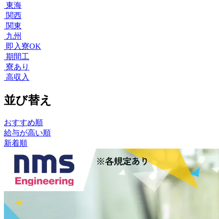
東海
関西
関東
九州
即入寮OK
期間工
寮あり
高収入
並び替え
おすすめ順
給与が高い順
新着順