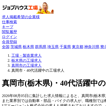
求人掲載希望の企業様
仕事検索
キープ
閲覧履歴
ログイン
会員登録
全国
茨城県
栃木県
群馬県
埼玉県
千葉県
東京都
神奈川県
寮
工場・製造業求人
栃木県の工場求人
真岡市の工場求人
真岡市・40代活躍中の工場求人
真岡市(栃木県)・40代活躍中
2026年08月05日に集計した求人情報によると、真岡市(栃木県
また業界別では自動車・部品・バイクの求人が、職種別では
UTエージェント株式会社の求人も掲載されておりますので