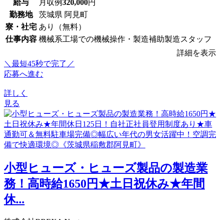
給与
月収例
320,000
円
勤務地
茨城県 阿見町
寮・社宅
あり（無料）
仕事内容
機械系工場での機械操作・製造補助製造スタッフ
詳細を表示
＼最短45秒で完了／
応募へ進む
詳しく
見る
小型ヒューズ・ヒューズ製品の製造業
務！高時給1650円★土日祝休み★年間
休...