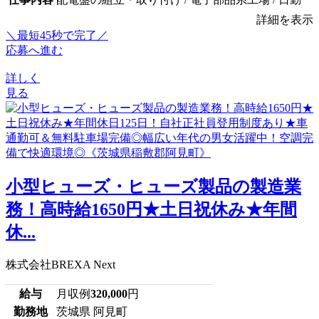
詳細を表示
＼最短45秒で完了／
応募へ進む
詳しく
見る
小型ヒューズ・ヒューズ製品の製造業
務！高時給1650円★土日祝休み★年間
休...
株式会社BREXA Next
給与
月収例
320,000
円
勤務地
茨城県 阿見町