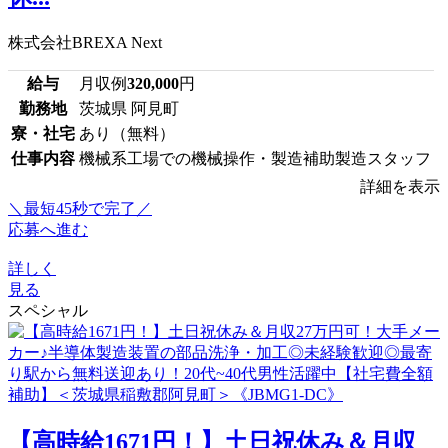
株式会社BREXA Next
給与
月収例
320,000
円
勤務地
茨城県 阿見町
寮・社宅
あり（無料）
仕事内容
機械系工場での機械操作・製造補助製造スタッフ
詳細を表示
＼最短45秒で完了／
応募へ進む
詳しく
見る
スペシャル
【高時給1671円！】土日祝休み＆月収