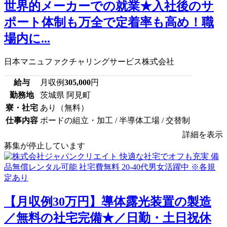
世界的メーカーでの就業★入社後のサ
ポート体制も万全で定着率も高め！職
場内に...
日本マニュファクチャリングサービス株式会社
給与
月収例
305,000
円
勤務地
茨城県 阿見町
寮・社宅
あり（無料）
仕事内容
ボードの組立・加工 / 半導体工場 / 交替制
詳細を表示
募集が停止しています
【月収例30万円】導体露光装置の製造
／無料の社宅完備★／日勤・土日祝休