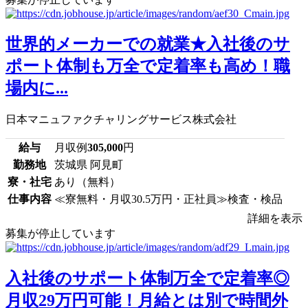
世界的メーカーでの就業★入社後のサ
ポート体制も万全で定着率も高め！職
場内に...
日本マニュファクチャリングサービス株式会社
給与
月収例
305,000
円
勤務地
茨城県 阿見町
寮・社宅
あり（無料）
仕事内容
≪寮無料・月収30.5万円・正社員≫検査・検品
詳細を表示
募集が停止しています
入社後のサポート体制万全で定着率◎
月収29万円可能！月給とは別で時間外