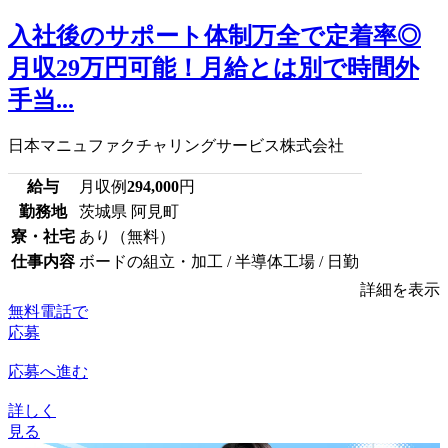
入社後のサポート体制万全で定着率◎
月収29万円可能！月給とは別で時間外
手当...
日本マニュファクチャリングサービス株式会社
給与
月収例
294,000
円
勤務地
茨城県 阿見町
寮・社宅
あり（無料）
仕事内容
ボードの組立・加工 / 半導体工場 / 日勤
詳細を表示
無料電話で
応募
応募へ進む
詳しく
見る