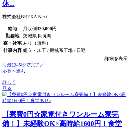
休...
株式会社BREXA Next
給与
月収例
320,000
円
勤務地
茨城県 阿見町
寮・社宅
あり（無料）
仕事内容
組立・加工 / 機械系工場 / 日勤
詳細を表示
＼最短45秒で完了／
応募へ進む
詳しく
見る
【寮費0円☆家電付きワンルーム寮完
備！】未経験OK×高時給1600円！食堂