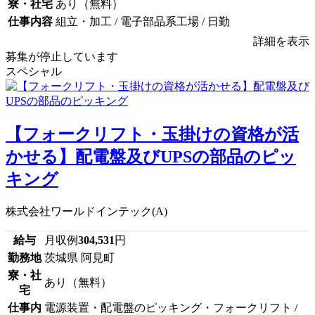
寮・社宅
あり（無料）
仕事内容
組立・加工 / 電子部品系工場 / 日勤
詳細を表示
募集が停止しています
スペシャル
【フォークリフト・玉掛けの資格が活
かせる】配電盤及びUPSの部品のピッ
キング
株式会社ワールドインテック(A)
給与
月収例
304,531
円
勤務地
茨城県 阿見町
寮・社
あり（無料）
宅
仕事内
電源装置・配電盤のピッキング・フォークリフト /