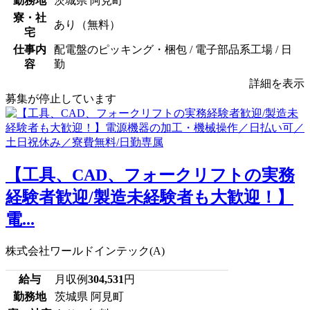
勤務地
茨城県 阿見町
寮・社
あり（無料）
宅
仕事内
配電盤のピッキング・梱包 / 電子部品系工場 / 日
容
勤
詳細を表示
募集が停止しています
【工具、CAD、フォークリフトの実務
経験者歓迎/製造未経験者も大歓迎！】
電...
株式会社ワールドインテック(A)
給与
月収例
304,531
円
勤務地
茨城県 阿見町