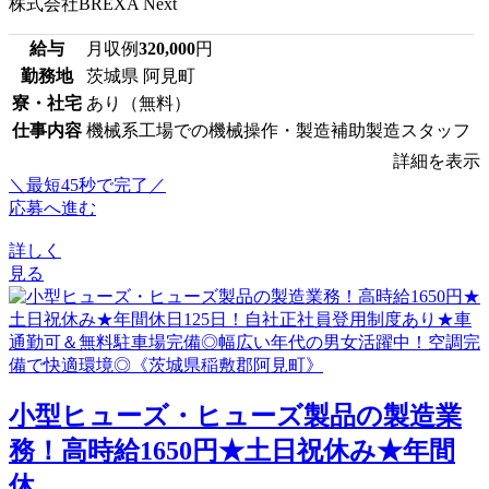
株式会社BREXA Next
給与
月収例
320,000
円
勤務地
茨城県 阿見町
寮・社宅
あり（無料）
仕事内容
機械系工場での機械操作・製造補助製造スタッフ
詳細を表示
＼最短45秒で完了／
応募へ進む
詳しく
見る
小型ヒューズ・ヒューズ製品の製造業
務！高時給1650円★土日祝休み★年間
休...