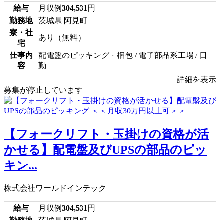
給与
月収例
304,531
円
勤務地
茨城県 阿見町
寮・社
あり（無料）
宅
仕事内
配電盤のピッキング・梱包 / 電子部品系工場 / 日
容
勤
詳細を表示
募集が停止しています
【フォークリフト・玉掛けの資格が活
かせる】配電盤及びUPSの部品のピッ
キン...
株式会社ワールドインテック
給与
月収例
304,531
円