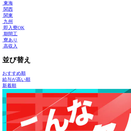
東海
関西
関東
九州
即入寮OK
期間工
寮あり
高収入
並び替え
おすすめ順
給与が高い順
新着順