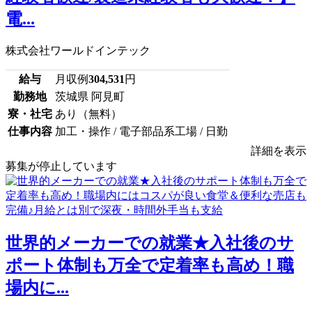
電...
株式会社ワールドインテック
給与
月収例
304,531
円
勤務地
茨城県 阿見町
寮・社宅
あり（無料）
仕事内容
加工・操作 / 電子部品系工場 / 日勤
詳細を表示
募集が停止しています
世界的メーカーでの就業★入社後のサ
ポート体制も万全で定着率も高め！職
場内に...