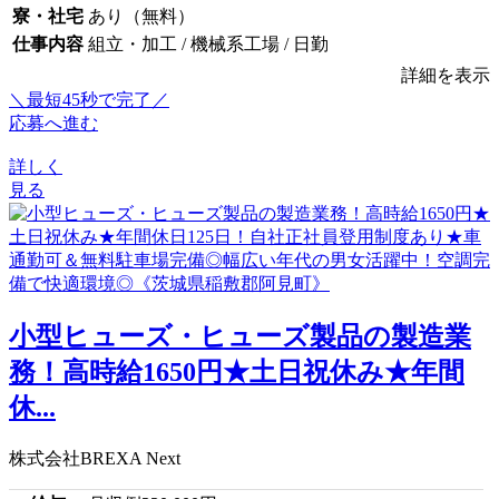
寮・社宅
あり（無料）
仕事内容
組立・加工 / 機械系工場 / 日勤
詳細を表示
＼最短45秒で完了／
応募へ進む
詳しく
見る
小型ヒューズ・ヒューズ製品の製造業
務！高時給1650円★土日祝休み★年間
休...
株式会社BREXA Next