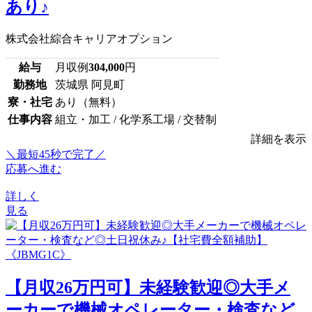
あり♪
株式会社綜合キャリアオプション
給与
月収例
304,000
円
勤務地
茨城県 阿見町
寮・社宅
あり（無料）
仕事内容
組立・加工 / 化学系工場 / 交替制
詳細を表示
＼最短45秒で完了／
応募へ進む
詳しく
見る
【月収26万円可】未経験歓迎◎大手メ
ーカーで機械オペレーター・検査など