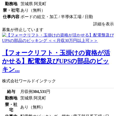
勤務地
茨城県 阿見町
寮・社宅
あり（無料）
仕事内容
ボードの組立・加工 / 半導体工場 / 日勤
詳細を表示
募集が停止しています
【フォークリフト・玉掛けの資格が活
かせる】配電盤及びUPSの部品のピッ
キン...
株式会社ワールドインテック
給与
月収例
304,531
円
勤務地
茨城県 阿見町
寮・社
あり（無料）
宅