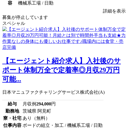
容
機械系工場 / 日勤
詳細を表示
募集が停止しています
スペシャル
【エージェント紹介求人】入社後のサ
ポート体制万全で定着率◎月収29万円
可能...
日本マニュファクチャリングサービス株式会社(A)
給与
月収例
294,000
円
勤務地
茨城県 阿見町
寮・社宅
あり（無料）
仕事内容
ボードの組立・加工 / 機械系工場 / 日勤