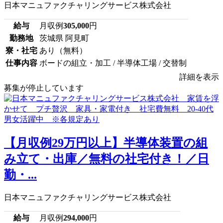
日本マニュファクチャリングサービス株式会社
給与
月収例
305,000
円
勤務地
茨城県 阿見町
寮・社宅
あり（無料）
仕事内容
ボードの組立・加工 / 半導体工場 / 交替制
詳細を表示
募集が停止しています
【月収例29万円以上】半導体装置の組
み立て・出庫／無料の社宅付き！／日
勤・...
日本マニュファクチャリングサービス株式会社
給与
月収例
294,000
円