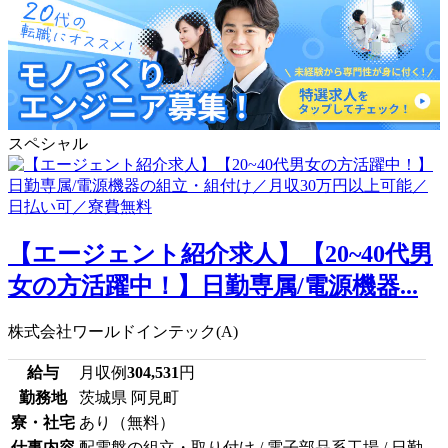
スペシャル
【エージェント紹介求人】【20~40代男
女の方活躍中！】日勤専属/電源機器...
株式会社ワールドインテック(A)
給与
月収例
304,531
円
勤務地
茨城県 阿見町
寮・社宅
あり（無料）
仕事内容
配電盤の組立・取り付け / 電子部品系工場 / 日勤