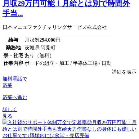
月収29万円可能！月給とは別で時間外
手当...
日本マニュファクチャリングサービス株式会社
給与
月収例
294,000
円
勤務地
茨城県 阿見町
寮・社宅
あり（無料）
仕事内容
ボードの組立・加工 / 半導体工場 / 日勤
詳細を表示
無料電話で
応募
応募へ進む
詳しく
見る