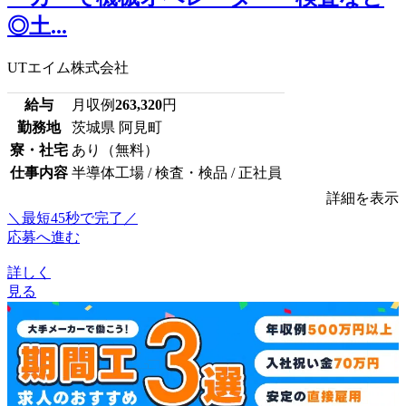
◎土...
UTエイム株式会社
給与
月収例
263,320
円
勤務地
茨城県 阿見町
寮・社宅
あり（無料）
仕事内容
半導体工場 / 検査・検品 / 正社員
詳細を表示
＼最短45秒で完了／
応募へ進む
詳しく
見る