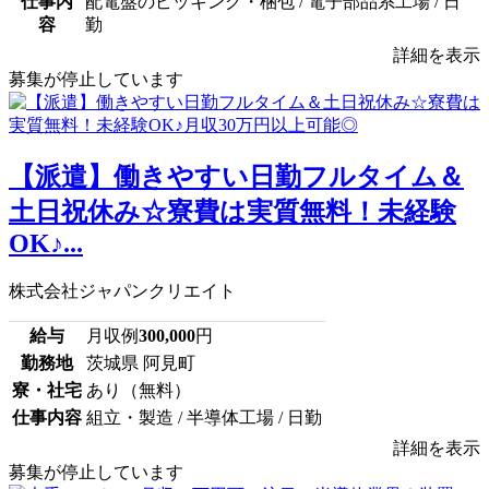
仕事内
配電盤のピッキング・梱包 / 電子部品系工場 / 日
容
勤
詳細を表示
募集が停止しています
【派遣】働きやすい日勤フルタイム＆
土日祝休み☆寮費は実質無料！未経験
OK♪...
株式会社ジャパンクリエイト
給与
月収例
300,000
円
勤務地
茨城県 阿見町
寮・社宅
あり（無料）
仕事内容
組立・製造 / 半導体工場 / 日勤
詳細を表示
募集が停止しています