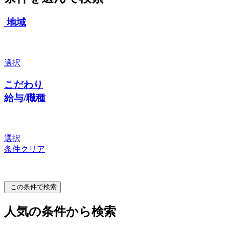
地域
選択
こだわり
給与/職種
選択
条件クリア
この条件で検索
人気の条件から検索