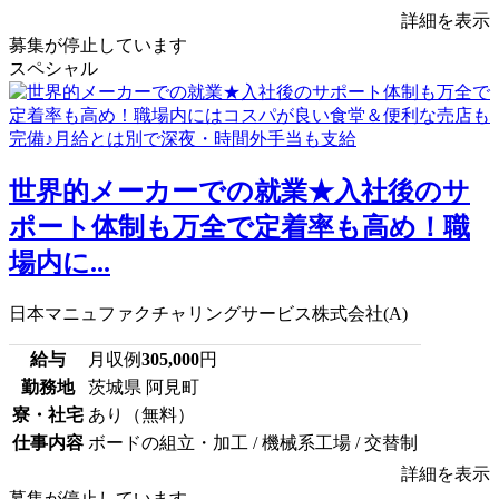
詳細を表示
募集が停止しています
スペシャル
世界的メーカーでの就業★入社後のサ
ポート体制も万全で定着率も高め！職
場内に...
日本マニュファクチャリングサービス株式会社(A)
給与
月収例
305,000
円
勤務地
茨城県 阿見町
寮・社宅
あり（無料）
仕事内容
ボードの組立・加工 / 機械系工場 / 交替制
詳細を表示
募集が停止しています