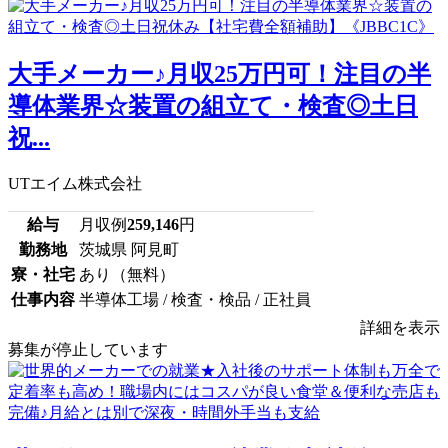
大手メーカー♪月収25万円可！注目の半
導体業界☆装置の組立て・検査◎土日
祝...
UTエイム株式会社
給与
月収例
259,146
円
勤務地
茨城県 阿見町
寮・社宅
あり（無料）
仕事内容
半導体工場 / 検査・検品 / 正社員
詳細を表示
募集が停止しています