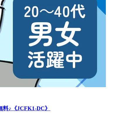
♪《JCFK1-DC》