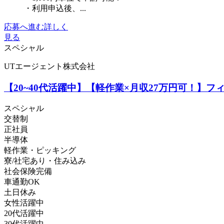
・利用申込後、...
応募へ進む
詳しく
見る
スペシャル
UTエージェント株式会社
【20~40代活躍中】【軽作業×月収27万円可！】フ
スペシャル
交替制
正社員
半導体
軽作業・ピッキング
寮/社宅あり・住み込み
社会保険完備
車通勤OK
土日休み
女性活躍中
20代活躍中
30代活躍中