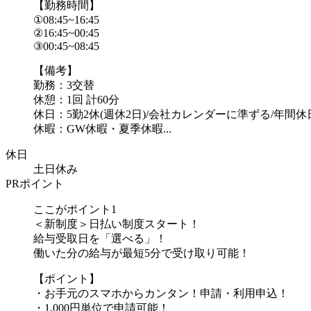
【勤務時間】
①08:45~16:45
②16:45~00:45
③00:45~08:45
【備考】
勤務：3交替
休憩：1回 計60分
休日：5勤2休(週休2日)/会社カレンダーに準ずる/年間休日
休暇：GW休暇・夏季休暇...
休日
土日休み
PRポイント
ここがポイント1
＜新制度＞日払い制度スタート！
給与受取日を「選べる」！
働いた分の給与が最短5分で受け取り可能！
【ポイント】
・お手元のスマホからカンタン！申請・利用申込！
・1,000円単位で申請可能！