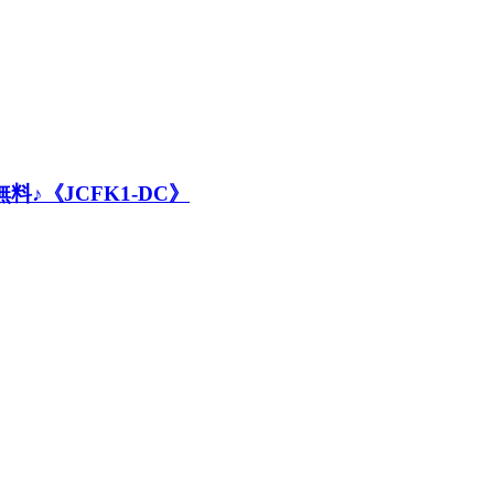
♪《JCFK1-DC》