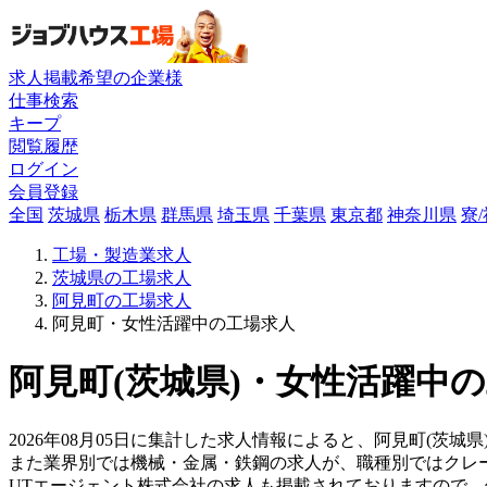
求人掲載希望の企業様
仕事検索
キープ
閲覧履歴
ログイン
会員登録
全国
茨城県
栃木県
群馬県
埼玉県
千葉県
東京都
神奈川県
寮
工場・製造業求人
茨城県の工場求人
阿見町の工場求人
阿見町・女性活躍中の工場求人
阿見町(茨城県)・女性活躍中の
2026年08月05日に集計した求人情報によると、阿見町(茨城
また業界別では機械・金属・鉄鋼の求人が、職種別ではクレ
UTエージェント株式会社の求人も掲載されておりますので