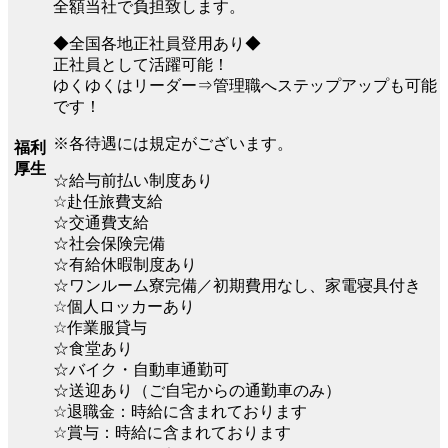
全額当社で負担致します。
◆全国各地正社員登用あり◆
正社員として活躍可能！
ゆくゆくはリーダー⇒管理職へステップアップも可能
です！
※各待遇には規定がございます。
福利
厚生
☆給与前払い制度あり
☆赴任旅費支給
☆交通費支給
☆社会保険完備
☆有給休暇制度あり
☆ワンルーム寮完備／初期費用なし、家電寝具付き
☆個人ロッカーあり
☆作業服貸与
☆食堂あり
☆バイク・自動車通勤可
☆送迎あり（ご自宅からの通勤車のみ）
☆退職金：時給に含まれております
☆賞与：時給に含まれております