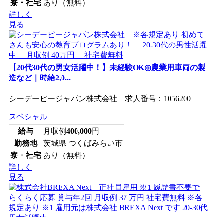
寮・社宅
あり（無料）
詳しく
見る
【20代30代の男女活躍中！】未経験OK◎農業用車両の製
造など｜時給2,0...
シーデーピージャパン株式会社 求人番号：1056200
スペシャル
給与
月収例
400,000
円
勤務地
茨城県 つくばみらい市
寮・社宅
あり（無料）
詳しく
見る