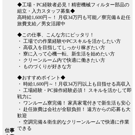
◆工場・PC経験者必見！精密機械フィルター部品の
組立・入力スタッフ募集◆
高時給1,600円～！ 月収34万円も可能／寮完備＆赴任
旅費支給／男女活躍中
◆この仕事、こんな方にピッタリ！
・ 工場での作業経験やPCスキルを活かしたい方
・ 高収入を目指してしっかり稼ぎたい方
・ 寮に入って心機一転、新生活を始めたい方
・ クリーンルーム内で快適に働きたい方
・ ものづくりが好きな方
◆おすすめポイント◆
・ 時給1,600円～！月収34万円以上も目指せる高収入
・ 工場経験・PC操作経験必須！ スキルを活かして即
戦力に
・ ワンルーム寮完備！ 家具家電付きで新生活も安心
・ 赴任旅費は会社が全額負担！ 遠方からの応募も大
歓迎
・ 空調完備＆衛生的なクリーンルームで快適に作業
できる
仕事