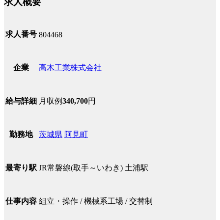
求人概要
求人番号
804468
高木工業株式会社
企業
月収例
340,700
円
給与詳細
茨城県
阿見町
勤務地
JR常磐線(取手～いわき) 土浦駅
最寄り駅
組立・操作 / 機械系工場 / 交替制
仕事内容