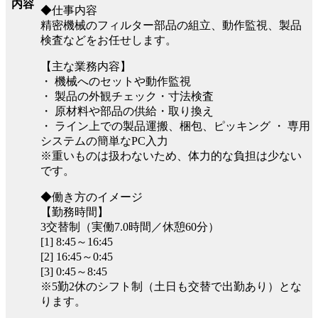
内容
◆仕事内容
精密機械のフィルター部品の組立、動作監視、製品
検査などをお任せします。
【主な業務内容】
・ 機械へのセットや動作監視
・ 製品の外観チェック・寸法検査
・ 原材料や部品の供給・取り換え
・ ライン上での製品運搬、梱包、ピッキング ・ 専用
システムの簡単なPC入力
※重いものは扱わないため、体力的な負担は少ない
です。
◆働き方のイメージ
【勤務時間】
3交替制（実働7.0時間／休憩60分）
[1] 8:45～16:45
[2] 16:45～0:45
[3] 0:45～8:45
※5勤2休のシフト制（土日も交替で出勤あり）とな
ります。