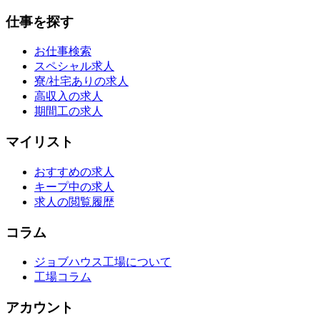
仕事を探す
お仕事検索
スペシャル求人
寮/社宅ありの求人
高収入の求人
期間工の求人
マイリスト
おすすめの求人
キープ中の求人
求人の閲覧履歴
コラム
ジョブハウス工場について
工場コラム
アカウント