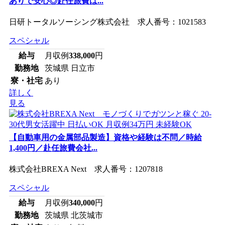
ありで安心◎赴任旅費は...
日研トータルソーシング株式会社 求人番号：1021583
スペシャル
給与
月収例
338,000
円
勤務地
茨城県 日立市
寮・社宅
あり
詳しく
見る
【自動車用の金属部品製造】資格や経験は不問／時給
1,400円／赴任旅費会社...
株式会社BREXA Next 求人番号：1207818
スペシャル
給与
月収例
340,000
円
勤務地
茨城県 北茨城市