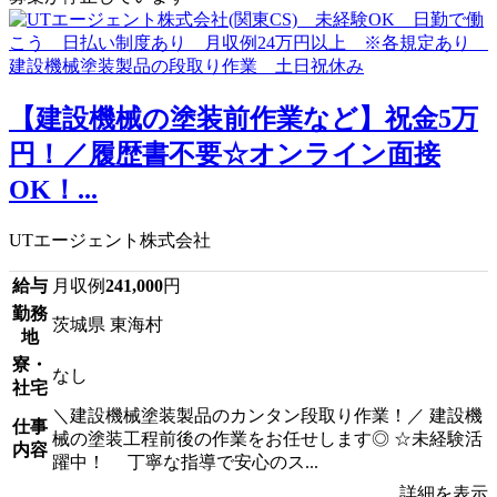
【建設機械の塗装前作業など】祝金5万
円！／履歴書不要☆オンライン面接
OK！...
UTエージェント株式会社
給与
月収例
241,000
円
勤務
茨城県 東海村
地
寮・
なし
社宅
＼建設機械塗装製品のカンタン段取り作業！／ 建設機
仕事
械の塗装工程前後の作業をお任せします◎ ☆未経験活
内容
躍中！ 丁寧な指導で安心のス...
詳細を表示