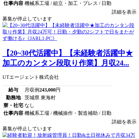
仕事内容
機械系工場 / 組立・加工・プレス / 日勤
詳細を表示
募集が停止しています
【20~30代活躍中】【未経験者活躍中★
加工のカンタン段取り作業】月収24...
UTエージェント株式会社
給与
月収例
243,000
円
勤務地
茨城県 東海村
寮・社宅
なし
仕事内容
機械系工場 / 機械操作・製造補助 / 日勤
詳細を表示
募集が停止しています