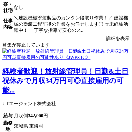
寮・
なし
社宅
＼建設機械塗装製品のカンタン段取り作業！／ 建設機
仕事
械の塗装工程前後の作業をお任せします◎ ☆未経験活
内容
躍中！ 丁寧な指導で安心のス...
詳細を表示
募集が停止しています
経験者歓迎！放射線管理員！日勤&土日
祝休みで月収34万円可◎直接雇用の可
能...
UTエージェント株式会社
給与
月収例
342,000
円
勤務
茨城県 東海村
地