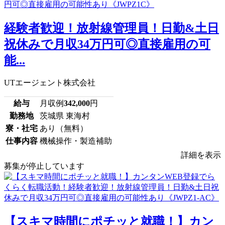
経験者歓迎！放射線管理員！日勤&土日
祝休みで月収34万円可◎直接雇用の可
能...
UTエージェント株式会社
給与
月収例
342,000
円
勤務地
茨城県 東海村
寮・社宅
あり（無料）
仕事内容
機械操作・製造補助
詳細を表示
募集が停止しています
【スキマ時間にポチッと就職！】カン