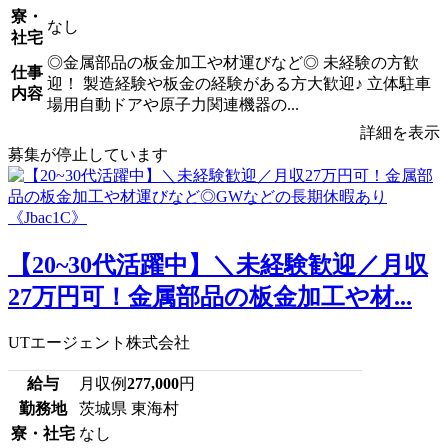
寮・
なし
社宅
◎金属部品の板金加工や材運びなど◎ 未経験の方歓
仕事
迎！ 製造経験や板金の経験がある方大歓迎♪ 立体駐車
内容
場用自動ドアや原子力関連機器の...
詳細を表示
募集が停止しています
【20~30代活躍中】＼未経験歓迎／月収
27万円可！金属部品の板金加工や材...
UTエージェント株式会社
給与
月収例
277,000
円
勤務地
茨城県 東海村
寮・社宅
なし