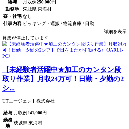
給与
月収例
250,000
円
勤務地
茨城県 東海村
寮・社宅
なし
仕事内容
ピッキング・運搬 / 物流倉庫 / 日勤
詳細を表示
募集が停止しています
【未経験者活躍中★加工のカンタン段
取り作業】月収24万可！日勤・夕勤の2
シ...
UTエージェント株式会社
給与
月収例
241,000
円
勤務
茨城県 東海村
地