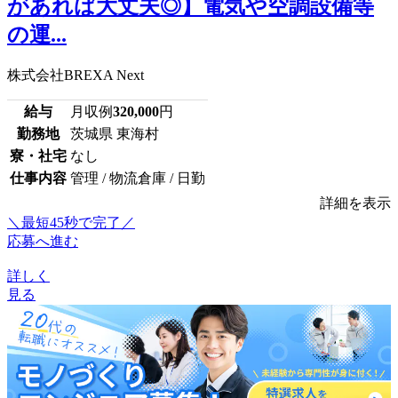
があれば大丈夫◎】電気や空調設備等
の運...
株式会社BREXA Next
給与
月収例
320,000
円
勤務地
茨城県 東海村
寮・社宅
なし
仕事内容
管理 / 物流倉庫 / 日勤
詳細を表示
＼最短45秒で完了／
応募へ進む
詳しく
見る