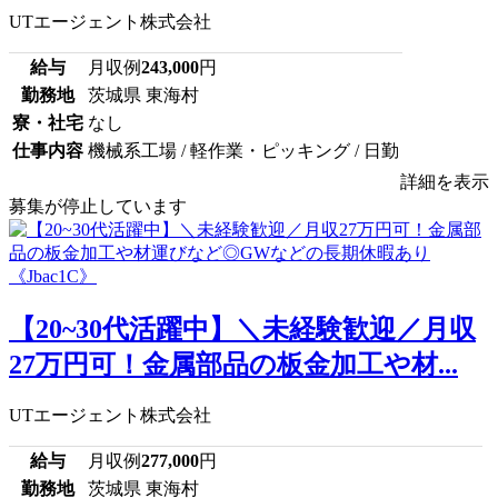
UTエージェント株式会社
給与
月収例
243,000
円
勤務地
茨城県 東海村
寮・社宅
なし
仕事内容
機械系工場 / 軽作業・ピッキング / 日勤
詳細を表示
募集が停止しています
【20~30代活躍中】＼未経験歓迎／月収
27万円可！金属部品の板金加工や材...
UTエージェント株式会社
給与
月収例
277,000
円
勤務地
茨城県 東海村