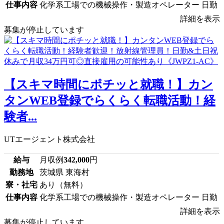
仕事内容
化学系工場での機械操作・製造オペレーター 日勤
詳細を表示
募集が停止しています
【スキマ時間にポチッと就職！】カン
タンWEB登録でらくらく転職活動！経
験者...
UTエージェント株式会社
給与
月収例
342,000
円
勤務地
茨城県 東海村
寮・社宅
あり（無料）
仕事内容
化学系工場での機械操作・製造オペレーター 日勤
詳細を表示
募集が停止しています