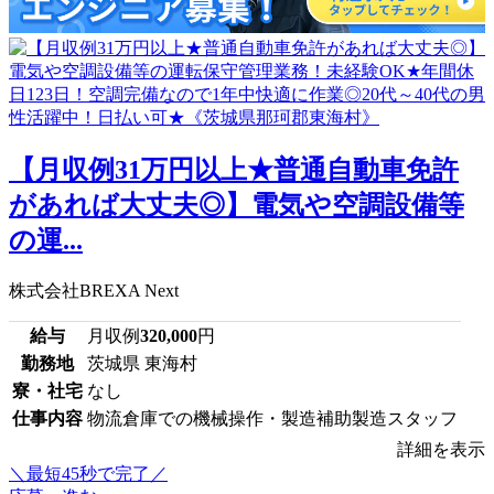
【月収例31万円以上★普通自動車免許
があれば大丈夫◎】電気や空調設備等
の運...
株式会社BREXA Next
給与
月収例
320,000
円
勤務地
茨城県 東海村
寮・社宅
なし
仕事内容
物流倉庫での機械操作・製造補助製造スタッフ
詳細を表示
＼最短45秒で完了／