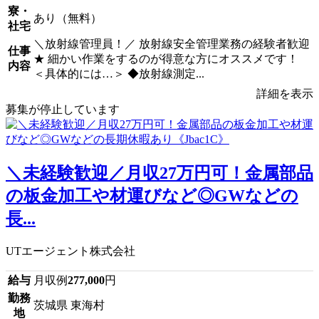
寮・
あり（無料）
社宅
＼放射線管理員！／ 放射線安全管理業務の経験者歓迎
仕事
★ 細かい作業をするのが得意な方にオススメです！
内容
＜具体的には…＞ ◆放射線測定...
詳細を表示
募集が停止しています
＼未経験歓迎／月収27万円可！金属部品
の板金加工や材運びなど◎GWなどの
長...
UTエージェント株式会社
給与
月収例
277,000
円
勤務
茨城県 東海村
地