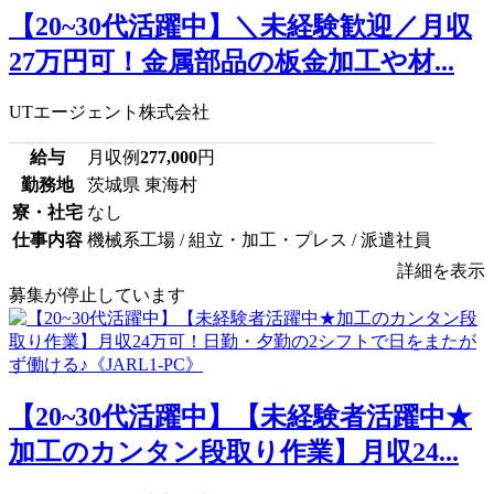
【20~30代活躍中】＼未経験歓迎／月収
27万円可！金属部品の板金加工や材...
UTエージェント株式会社
給与
月収例
277,000
円
勤務地
茨城県 東海村
寮・社宅
なし
仕事内容
機械系工場 / 組立・加工・プレス / 派遣社員
詳細を表示
募集が停止しています
【20~30代活躍中】【未経験者活躍中★
加工のカンタン段取り作業】月収24...