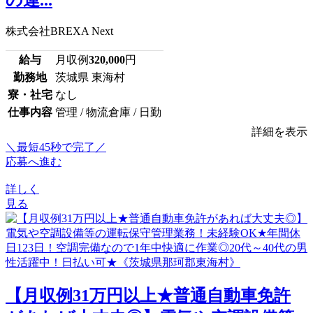
株式会社BREXA Next
給与
月収例
320,000
円
勤務地
茨城県 東海村
寮・社宅
なし
仕事内容
管理 / 物流倉庫 / 日勤
詳細を表示
＼最短45秒で完了／
応募へ進む
詳しく
見る
【月収例31万円以上★普通自動車免許