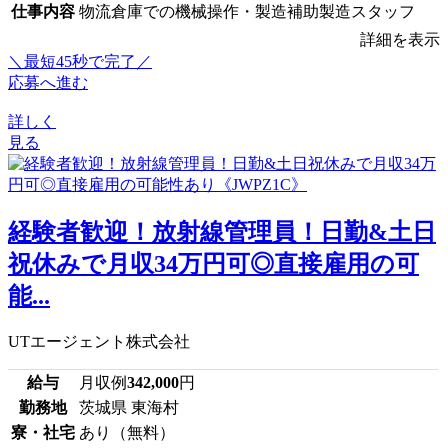
仕事内容
物流倉庫での機械操作・製造補助製造スタッフ
詳細を表示
＼最短45秒で完了／
応募へ進む
詳しく
見る
経験者歓迎！放射線管理員！日勤&土日
祝休みで月収34万円可◎直接雇用の可
能...
UTエージェント株式会社
給与
月収例
342,000
円
勤務地
茨城県 東海村
寮・社宅
あり（無料）