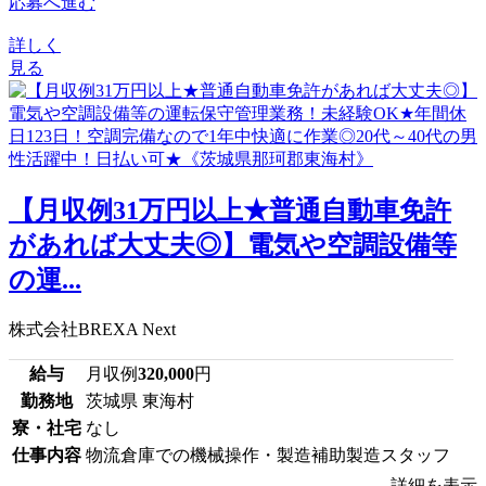
応募へ進む
詳しく
見る
【月収例31万円以上★普通自動車免許
があれば大丈夫◎】電気や空調設備等
の運...
株式会社BREXA Next
給与
月収例
320,000
円
勤務地
茨城県 東海村
寮・社宅
なし
仕事内容
物流倉庫での機械操作・製造補助製造スタッフ
詳細を表示