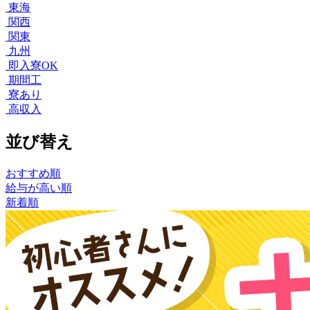
東海
関西
関東
九州
即入寮OK
期間工
寮あり
高収入
並び替え
おすすめ順
給与が高い順
新着順