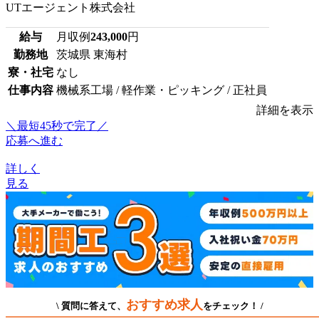
UTエージェント株式会社
給与
月収例
243,000
円
勤務地
茨城県 東海村
寮・社宅
なし
仕事内容
機械系工場 / 軽作業・ピッキング / 正社員
詳細を表示
＼最短45秒で完了／
応募へ進む
詳しく
見る
おすすめ求人
\ 質問に答えて、
をチェック！ /