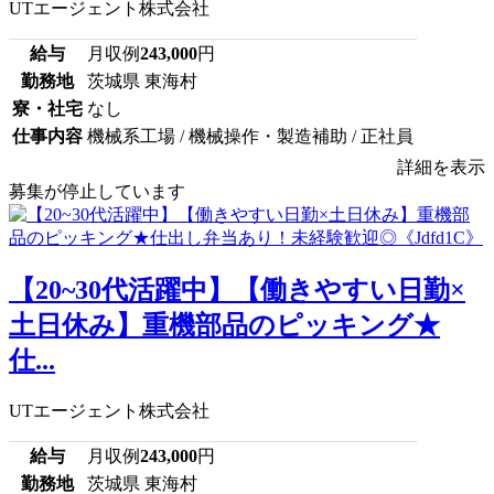
UTエージェント株式会社
給与
月収例
243,000
円
勤務地
茨城県 東海村
寮・社宅
なし
仕事内容
機械系工場 / 機械操作・製造補助 / 正社員
詳細を表示
募集が停止しています
【20~30代活躍中】【働きやすい日勤×
土日休み】重機部品のピッキング★
仕...
UTエージェント株式会社
給与
月収例
243,000
円
勤務地
茨城県 東海村