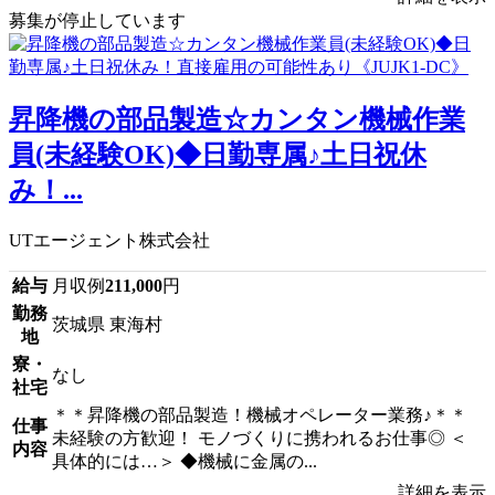
募集が停止しています
昇降機の部品製造☆カンタン機械作業
員(未経験OK)◆日勤専属♪土日祝休
み！...
UTエージェント株式会社
給与
月収例
211,000
円
勤務
茨城県 東海村
地
寮・
なし
社宅
＊＊昇降機の部品製造！機械オペレーター業務♪＊＊
仕事
未経験の方歓迎！ モノづくりに携われるお仕事◎ ＜
内容
具体的には…＞ ◆機械に金属の...
詳細を表示