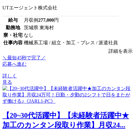
UTエージェント株式会社
給与
月収例
277,000
円
勤務地
茨城県 東海村
寮・社宅
なし
仕事内容
機械系工場 / 組立・加工・プレス / 派遣社員
詳細を表示
＼最短45秒で完了／
応募へ進む
詳しく
見る
【20~30代活躍中】【未経験者活躍中★
加工のカンタン段取り作業】月収24...