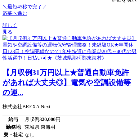
＼最短45秒で完了／
応募へ進む
詳しく
見る
【月収例31万円以上★普通自動車免許
があれば大丈夫◎】電気や空調設備等
の運...
株式会社BREXA Next
給与
月収例
320,000
円
勤務地
茨城県 東海村
寮・社宅
なし