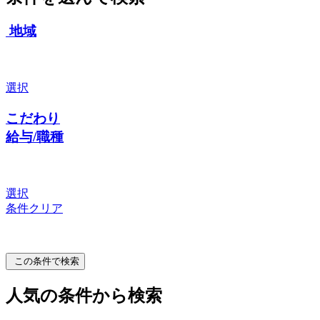
地域
選択
こだわり
給与/職種
選択
条件クリア
この条件で検索
人気の条件から検索