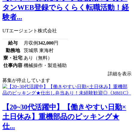
タンWEB登録でらくらく転職活動！経
験者...
UTエージェント株式会社
給与
月収例
342,000
円
勤務地
茨城県 東海村
寮・社宅
あり（無料）
仕事内容
機械操作・製造補助
詳細を表示
募集が停止しています
【20~30代活躍中】【働きやすい日勤×
土日休み】重機部品のピッキング★
仕...