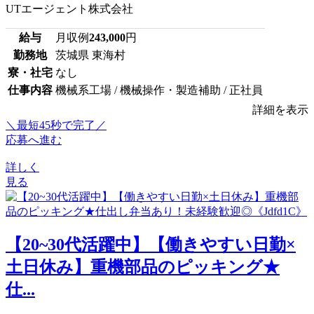
UTエージェント株式会社
給与
月収例
243,000
円
勤務地
茨城県 東海村
寮・社宅
なし
仕事内容
機械系工場 / 機械操作・製造補助 / 正社員
詳細を表示
＼最短45秒で完了／
応募へ進む
詳しく
見る
【20~30代活躍中】【働きやすい日勤×
土日休み】重機部品のピッキング★
仕...