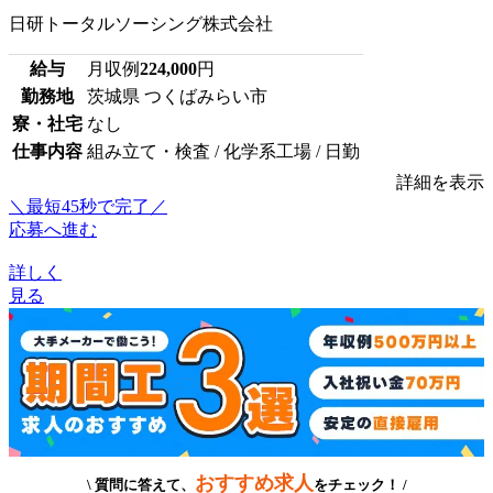
日研トータルソーシング株式会社
給与
月収例
224,000
円
勤務地
茨城県 つくばみらい市
寮・社宅
なし
仕事内容
組み立て・検査 / 化学系工場 / 日勤
詳細を表示
＼最短45秒で完了／
応募へ進む
詳しく
見る
おすすめ求人
\ 質問に答えて、
をチェック！ /