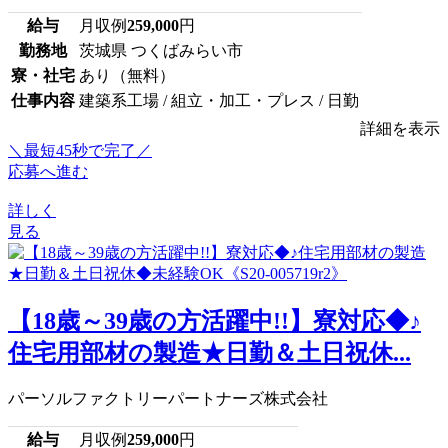
給与
月収例
259,000
円
勤務地
茨城県 つくばみらい市
寮・社宅
あり（無料）
仕事内容
建築系工場 / 組立・加工・プレス / 日勤
詳細を表示
＼最短45秒で完了／
応募へ進む
詳しく
見る
【18歳～39歳の方活躍中!!】寮対応◆♪
住宅用部材の製造★日勤＆土日祝休...
パーソルファクトリーパートナーズ株式会社
給与
月収例
259,000
円