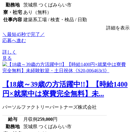
勤務地
茨城県 つくばみらい市
寮・社宅
あり（無料）
仕事内容
建築系工場 / 検査・検品 / 日勤
詳細を表示
＼最短45秒で完了／
応募へ進む
詳しく
見る
【18歳～39歳の方活躍中!!】【時給1400
円×就業中は寮費完全無料】未...
パーソルファクトリーパートナーズ株式会社
給与
月収例
259,000
円
勤務地
茨城県 つくばみらい市