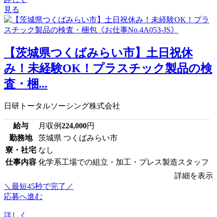
見る
【茨城県つくばみらい市】土日祝休
み！未経験OK！プラスチック製品の検
査・梱...
日研トータルソーシング株式会社
給与
月収例
224,000
円
勤務地
茨城県 つくばみらい市
寮・社宅
なし
仕事内容
化学系工場での組立・加工・プレス製造スタッフ
詳細を表示
＼最短45秒で完了／
応募へ進む
詳しく