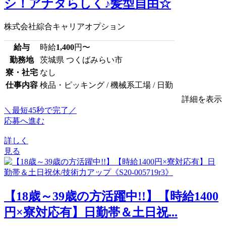
シ！アナタらしく♪髪型自由☆
株式会社綜合キャリアオプション
給与
時給
1,400
円〜
勤務地
茨城県 つくばみらい市
寮・社宅
なし
仕事内容
検品・ピッキング / 機械系工場 / 日勤
詳細を表示
＼最短45秒で完了／
応募へ進む
詳しく
見る
【18歳～39歳の方活躍中!!】【時給1400
円×寮対応有】日勤帯＆土日祝...