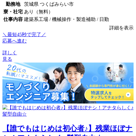
勤務地
茨城県 つくばみらい市
寮・社宅
あり（無料）
仕事内容
建築系工場 / 機械操作・製造補助 / 日勤
詳細を表示
＼最短45秒で完了／
応募へ進む
詳しく
見る
【誰でもはじめは初心者♪】残業ほぼナ