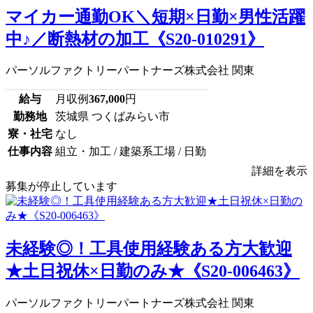
マイカー通勤OK＼短期×日勤×男性活躍
中♪／断熱材の加工《S20-010291》
パーソルファクトリーパートナーズ株式会社 関東
給与
月収例
367,000
円
勤務地
茨城県 つくばみらい市
寮・社宅
なし
仕事内容
組立・加工 / 建築系工場 / 日勤
詳細を表示
募集が停止しています
未経験◎！工具使用経験ある方大歓迎
★土日祝休×日勤のみ★《S20-006463》
パーソルファクトリーパートナーズ株式会社 関東