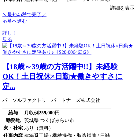
詳細を表示
＼最短45秒で完了／
応募へ進む
詳しく
見る
【18歳～39歳の方活躍中!!】未経験
OK！土日祝休×日勤★働きやすさに
定...
パーソルファクトリーパートナーズ株式会社
給与
月収例
259,000
円
勤務地
茨城県 つくばみらい市
寮・社宅
あり（無料）
仕事内容
建築系工場 / 機械操作・製造補助 / 日勤