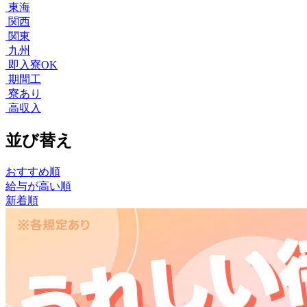
東海
関西
関東
九州
即入寮OK
期間工
寮あり
高収入
並び替え
おすすめ順
給与が高い順
新着順