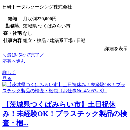
日研トータルソーシング株式会社
給与
月収例
220,000
円
勤務地
茨城県 つくばみらい市
寮・社宅
なし
仕事内容
組立・検品 / 建築系工場 / 日勤
詳細を表示
＼最短45秒で完了／
応募へ進む
詳しく
見る
【茨城県つくばみらい市】土日祝休
み！未経験OK！プラスチック製品の検
査・梱...