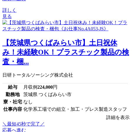
詳しく
見る
【茨城県つくばみらい市】土日祝休
み！未経験OK！プラスチック製品の検
査・梱...
日研トータルソーシング株式会社
給与
月収例
224,000
円
勤務地
茨城県 つくばみらい市
寮・社宅
なし
仕事内容
化学系工場での組立・加工・プレス製造スタッフ
詳細を表示
＼最短45秒で完了／
応募へ進む