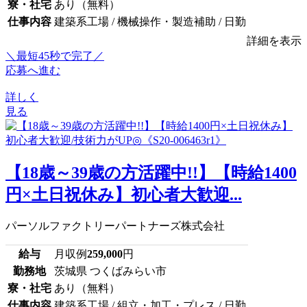
寮・社宅
あり（無料）
仕事内容
建築系工場 / 機械操作・製造補助 / 日勤
詳細を表示
＼最短45秒で完了／
応募へ進む
詳しく
見る
【18歳～39歳の方活躍中!!】【時給1400
円×土日祝休み】初心者大歓迎...
パーソルファクトリーパートナーズ株式会社
給与
月収例
259,000
円
勤務地
茨城県 つくばみらい市
寮・社宅
あり（無料）
仕事内容
建築系工場 / 組立・加工・プレス / 日勤