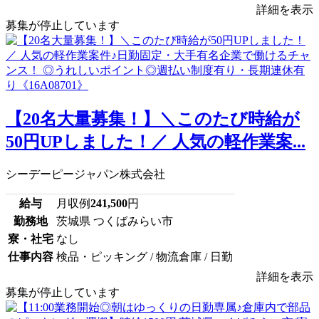
詳細を表示
募集が停止しています
【20名大量募集！】＼このたび時給が
50円UPしました！／ 人気の軽作業案...
シーデーピージャパン株式会社
給与
月収例
241,500
円
勤務地
茨城県 つくばみらい市
寮・社宅
なし
仕事内容
検品・ピッキング / 物流倉庫 / 日勤
詳細を表示
募集が停止しています