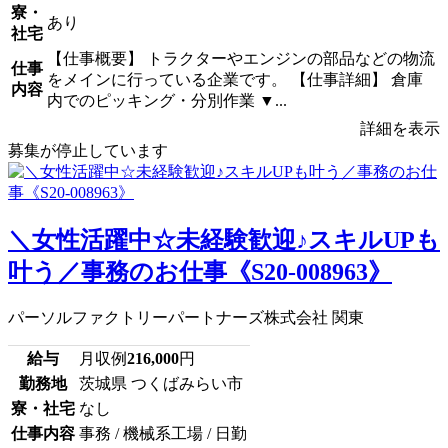
寮・
あり
社宅
【仕事概要】 トラクターやエンジンの部品などの物流
仕事
をメインに行っている企業です。 【仕事詳細】 倉庫
内容
内でのピッキング・分別作業 ▼...
詳細を表示
募集が停止しています
＼女性活躍中☆未経験歓迎♪スキルUPも
叶う／事務のお仕事《S20-008963》
パーソルファクトリーパートナーズ株式会社 関東
給与
月収例
216,000
円
勤務地
茨城県 つくばみらい市
寮・社宅
なし
仕事内容
事務 / 機械系工場 / 日勤