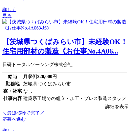
詳しく
見る
【茨城県つくばみらい市】未経験OK！
住宅用部材の製造《お仕事No.4A06...
日研トータルソーシング株式会社
給与
月収例
220,000
円
勤務地
茨城県 つくばみらい市
寮・社宅
なし
仕事内容
建築系工場での組立・加工・プレス製造スタッフ
詳細を表示
＼最短45秒で完了／
応募へ進む
詳しく