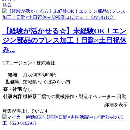
見る
【経験が活かせる☆】未経験OK！エン
ジン部品のプレス加工！日勤×土日祝休
み...
UTエージェント株式会社
給与
月収例
193,000
円
勤務地
茨城県 つくばみらい市
寮・社宅
なし
仕事内容
機械系工場での機械操作・製造オペレーター 日勤
詳細を表示
募集が停止しています