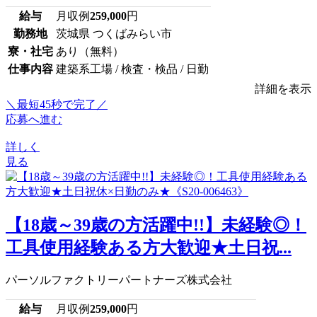
給与
月収例
259,000
円
勤務地
茨城県 つくばみらい市
寮・社宅
あり（無料）
仕事内容
建築系工場 / 検査・検品 / 日勤
詳細を表示
＼最短45秒で完了／
応募へ進む
詳しく
見る
【18歳～39歳の方活躍中!!】未経験◎！
工具使用経験ある方大歓迎★土日祝...
パーソルファクトリーパートナーズ株式会社
給与
月収例
259,000
円