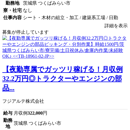
勤務地
茨城県 つくばみらい市
寮・社宅
なし
仕事内容
シート・木材の組立・加工 / 建築系工場 / 日勤
詳細を表示
募集が停止しています
【夜勤専属でガッツリ稼げる！月収例
32.2万円◎トラクターやエンジンの部
品...
フジアルテ株式会社
給与
月収例
322,000
円
勤務
茨城県 つくばみらい市
地