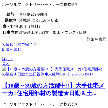
パーソルファクトリーパートナーズ株式会社
給与
月収例
259,000
円
勤務地
茨城県 つくばみらい市
寮・社宅
あり（無料）
仕事内容
建築系工場 / 組立・加工・プレス / 日勤
詳細を表示
＼最短45秒で完了／
応募へ進む
詳しく
見る
【18歳～39歳の方活躍中!!】大手住宅メ
ーカ♪住宅用部材の製造★日勤＆土...
パーソルファクトリーパートナーズ株式会社