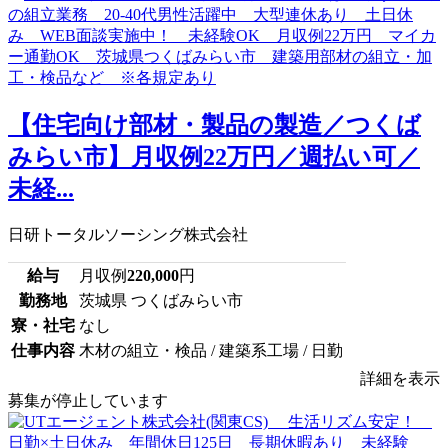
【住宅向け部材・製品の製造／つくば
みらい市】月収例22万円／週払い可／
未経...
日研トータルソーシング株式会社
給与
月収例
220,000
円
勤務地
茨城県 つくばみらい市
寮・社宅
なし
仕事内容
木材の組立・検品 / 建築系工場 / 日勤
詳細を表示
募集が停止しています