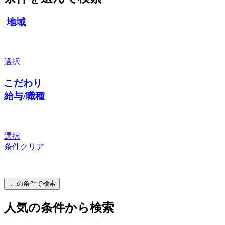
地域
選択
こだわり
給与/職種
選択
条件クリア
この条件で検索
人気の条件から検索