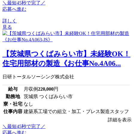
＼最短45秒で完了／
応募へ進む
詳しく
見る
【茨城県つくばみらい市】未経験OK！
住宅用部材の製造《お仕事No.4A06...
日研トータルソーシング株式会社
給与
月収例
220,000
円
勤務地
茨城県 つくばみらい市
寮・社宅
なし
仕事内容
建築系工場での組立・加工・プレス製造スタッフ
詳細を表示
＼最短45秒で完了／
応募へ進む