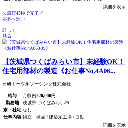
詳細を表示
＼最短45秒で完了／
応募へ進む
詳しく
見る
【茨城県つくばみらい市】未経験OK！
住宅用部材の製造《お仕事No.4A06...
日研トータルソーシング株式会社
給与
月収例
220,000
円
勤務地
茨城県 つくばみらい市
寮・社宅
なし
仕事内容
組立・検品 / 建築系工場 / 日勤
詳細を表示