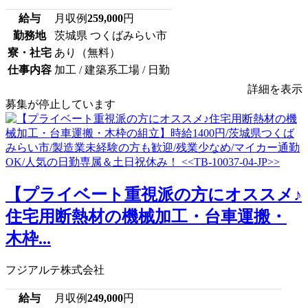
給与
月収例
259,000
円
勤務地
茨城県 つくばみらい市
寮・社宅
あり（無料）
仕事内容
加工 / 建築系工場 / 日勤
詳細を表示
募集が停止しています
【プライベート重視派の方にオススメ♪
住宅用断熱材の機械加工・台車運搬・
木枠...
フジアルテ株式会社
給与
月収例
249,000
円