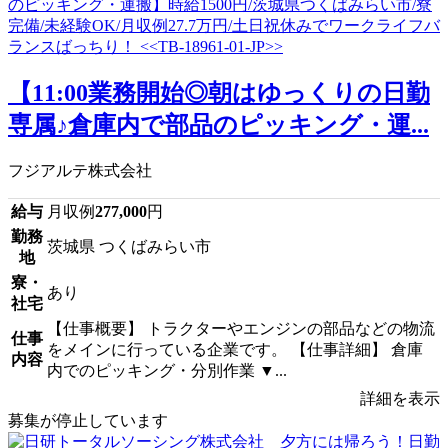
【11:00業務開始◎朝はゆっくりの日勤
専属♪倉庫内で部品のピッキング・運...
フジアルテ株式会社
給与
月収例
277,000
円
勤務
茨城県 つくばみらい市
地
寮・
あり
社宅
【仕事概要】 トラクターやエンジンの部品などの物流
仕事
をメインに行っている企業です。 【仕事詳細】 倉庫
内容
内でのピッキング・分別作業 ▼...
詳細を表示
募集が停止しています