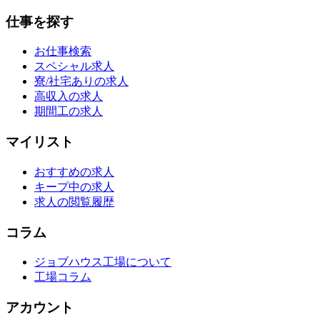
仕事を探す
お仕事検索
スペシャル求人
寮/社宅ありの求人
高収入の求人
期間工の求人
マイリスト
おすすめの求人
キープ中の求人
求人の閲覧履歴
コラム
ジョブハウス工場について
工場コラム
アカウント