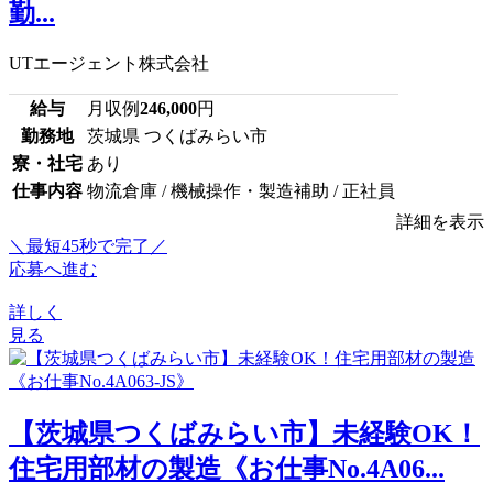
勤...
UTエージェント株式会社
給与
月収例
246,000
円
勤務地
茨城県 つくばみらい市
寮・社宅
あり
仕事内容
物流倉庫 / 機械操作・製造補助 / 正社員
詳細を表示
＼最短45秒で完了／
応募へ進む
詳しく
見る
【茨城県つくばみらい市】未経験OK！
住宅用部材の製造《お仕事No.4A06...