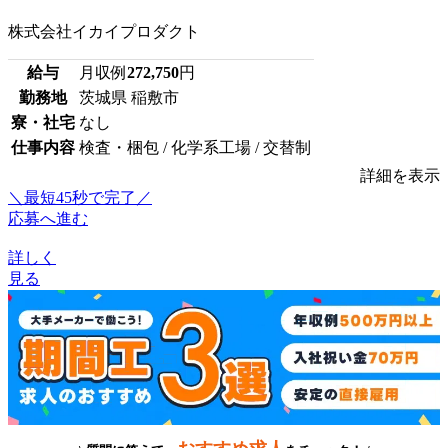
株式会社イカイプロダクト
給与
月収例
272,750
円
勤務地
茨城県 稲敷市
寮・社宅
なし
仕事内容
検査・梱包 / 化学系工場 / 交替制
詳細を表示
＼最短45秒で完了／
応募へ進む
詳しく
見る