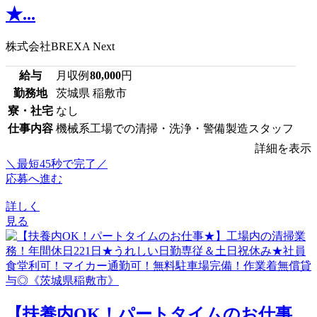
★...
株式会社BREXA Next
給与
月収例
80,000
円
勤務地
茨城県 稲敷市
寮・社宅
なし
仕事内容
機械系工場での清掃・洗浄・警備製造スタッフ
詳細を表示
＼最短45秒で完了／
応募へ進む
詳しく
見る
【扶養内OK！パートタイムのお仕事