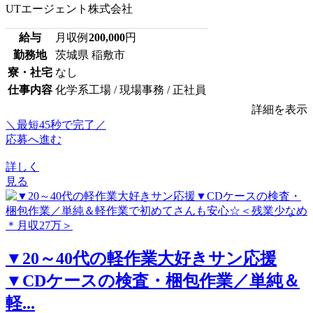
UTエージェント株式会社
給与
月収例
200,000
円
勤務地
茨城県 稲敷市
寮・社宅
なし
仕事内容
化学系工場 / 現場事務 / 正社員
詳細を表示
＼最短45秒で完了／
応募へ進む
詳しく
見る
▼20～40代の軽作業大好きサン応援
▼CDケースの検査・梱包作業／単純＆
軽...