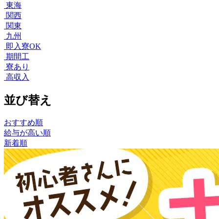
東海
関西
関東
九州
即入寮OK
期間工
寮あり
高収入
並び替え
おすすめ順
給与が高い順
新着順