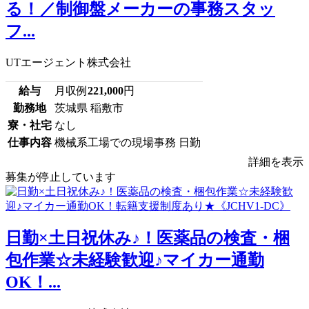
る！／制御盤メーカーの事務スタッ
フ...
UTエージェント株式会社
給与
月収例
221,000
円
勤務地
茨城県 稲敷市
寮・社宅
なし
仕事内容
機械系工場での現場事務 日勤
詳細を表示
募集が停止しています
日勤×土日祝休み♪！医薬品の検査・梱
包作業☆未経験歓迎♪マイカー通勤
OK！...