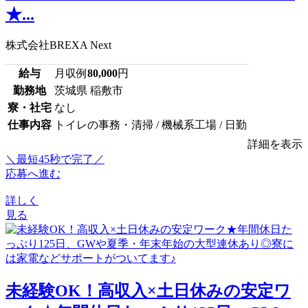
★...
株式会社BREXA Next
給与
月収例
80,000
円
勤務地
茨城県 稲敷市
寮・社宅
なし
仕事内容
トイレの事務・清掃 / 機械系工場 / 日勤
詳細を表示
＼最短45秒で完了／
応募へ進む
詳しく
見る
未経験OK！高収入×土日休みの安定ワ