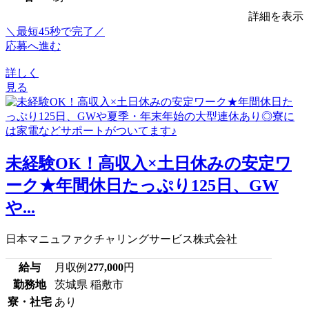
詳細を表示
＼最短45秒で完了／
応募へ進む
詳しく
見る
未経験OK！高収入×土日休みの安定ワ
ーク★年間休日たっぷり125日、GW
や...
日本マニュファクチャリングサービス株式会社
給与
月収例
277,000
円
勤務地
茨城県 稲敷市
寮・社宅
あり