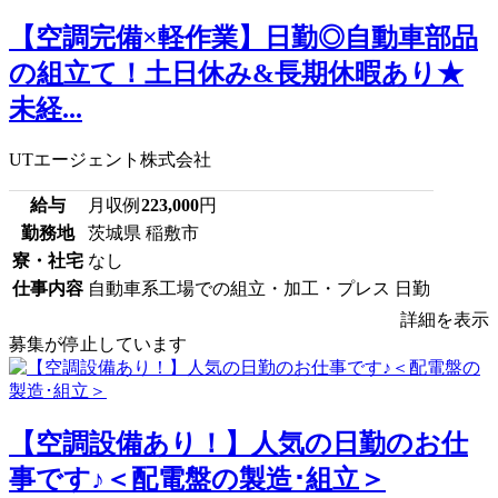
【空調完備×軽作業】日勤◎自動車部品
の組立て！土日休み&長期休暇あり★
未経...
UTエージェント株式会社
給与
月収例
223,000
円
勤務地
茨城県 稲敷市
寮・社宅
なし
仕事内容
自動車系工場での組立・加工・プレス 日勤
詳細を表示
募集が停止しています
【空調設備あり！】人気の日勤のお仕
事です♪＜配電盤の製造･組立＞