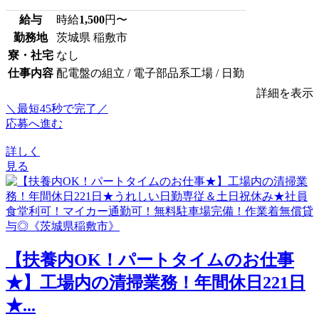
給与
時給
1,500
円〜
勤務地
茨城県 稲敷市
寮・社宅
なし
仕事内容
配電盤の組立 / 電子部品系工場 / 日勤
詳細を表示
＼最短45秒で完了／
応募へ進む
詳しく
見る
【扶養内OK！パートタイムのお仕事
★】工場内の清掃業務！年間休日221日
★...