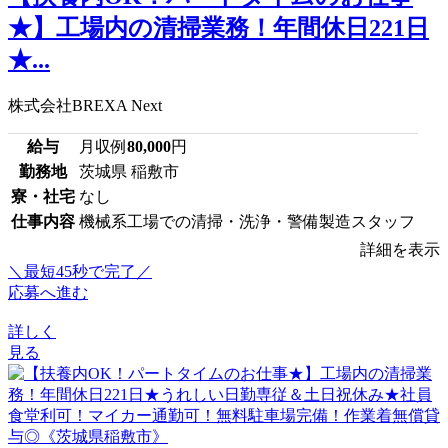
★】工場内の清掃業務！年間休日221日
★...
株式会社BREXA Next
給与
月収例
80,000
円
勤務地
茨城県 稲敷市
寮・社宅
なし
仕事内容
機械系工場での清掃・洗浄・警備製造スタッフ
詳細を表示
＼最短45秒で完了／
応募へ進む
詳しく
見る