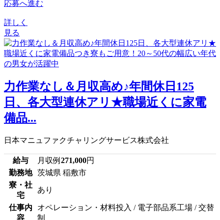
応募へ進む
詳しく
見る
力作業なし＆月収高め♪年間休日125
日、各大型連休アリ★職場近くに家電
備品...
日本マニュファクチャリングサービス株式会社
給与
月収例
271,000
円
勤務地
茨城県 稲敷市
寮・社
あり
宅
仕事内
オペレーション・材料投入 / 電子部品系工場 / 交替
容
制