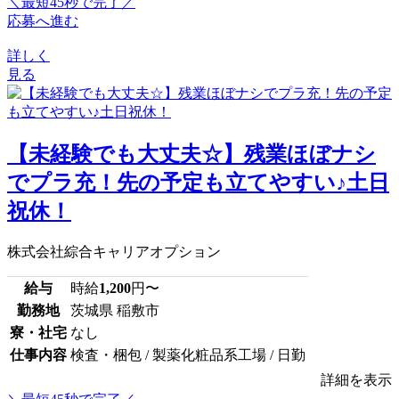
＼最短45秒で完了／
応募へ進む
詳しく
見る
【未経験でも大丈夫☆】残業ほぼナシ
でプラ充！先の予定も立てやすい♪土日
祝休！
株式会社綜合キャリアオプション
給与
時給
1,200
円〜
勤務地
茨城県 稲敷市
寮・社宅
なし
仕事内容
検査・梱包 / 製薬化粧品系工場 / 日勤
詳細を表示