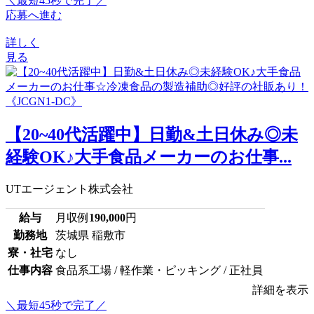
＼最短45秒で完了／
応募へ進む
詳しく
見る
【20~40代活躍中】日勤&土日休み◎未
経験OK♪大手食品メーカーのお仕事...
UTエージェント株式会社
給与
月収例
190,000
円
勤務地
茨城県 稲敷市
寮・社宅
なし
仕事内容
食品系工場 / 軽作業・ピッキング / 正社員
詳細を表示
＼最短45秒で完了／