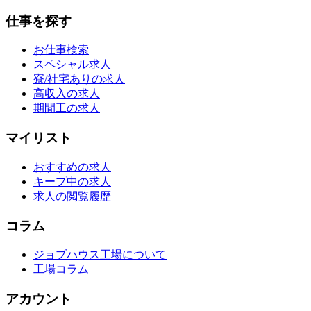
仕事を探す
お仕事検索
スペシャル求人
寮/社宅ありの求人
高収入の求人
期間工の求人
マイリスト
おすすめの求人
キープ中の求人
求人の閲覧履歴
コラム
ジョブハウス工場について
工場コラム
アカウント