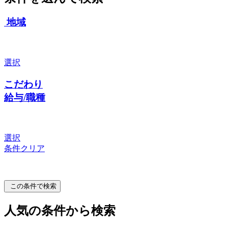
地域
選択
こだわり
給与/職種
選択
条件クリア
この条件で検索
人気の条件から検索