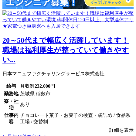
20～50代まで幅広く活躍しています！
職場は福利厚生が整っていて働きやす
い...
日本マニュファクチャリングサービス株式会社
給与
月収例
232,000
円
勤務地
茨城県 稲敷市
寮・社
あり
宅
仕事内
チョコレート菓子・お菓子の検査・袋詰め / 食品系
容
工場 / 交替制
詳細を表示