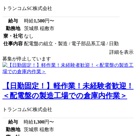
トランコムSC株式会社
給与
時給
1,500
円〜
勤務地
茨城県 稲敷市
寮・社宅
なし
仕事内容
配電盤の組立・製造 / 電子部品系工場 / 日勤
詳細を表示
募集が停止しています
【日勤固定！】軽作業！未経験者歓迎！
＜配電盤の製造工場での倉庫内作業＞
トランコムSC株式会社
給与
時給
1,300
円〜
勤務地
茨城県 稲敷市