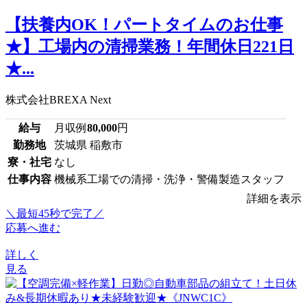
【扶養内OK！パートタイムのお仕事
★】工場内の清掃業務！年間休日221日
★...
株式会社BREXA Next
給与
月収例
80,000
円
勤務地
茨城県 稲敷市
寮・社宅
なし
仕事内容
機械系工場での清掃・洗浄・警備製造スタッフ
詳細を表示
＼最短45秒で完了／
応募へ進む
詳しく
見る