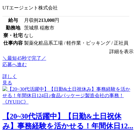
UTエージェント株式会社
給与
月収例
213,000
円
勤務地
茨城県 稲敷市
寮・社宅
なし
仕事内容
製薬化粧品系工場 / 軽作業・ピッキング / 正社員
詳細を表示
＼最短45秒で完了／
応募へ進む
詳しく
見る
【20~30代活躍中】【日勤&土日祝休
み】事務経験を活かせる！年間休日12...