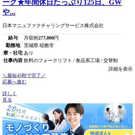
ーク★年間休日たっぷり125日、GW
や...
日本マニュファクチャリングサービス株式会社
給与
月収例
277,000
円
勤務地
茨城県 稲敷市
寮・社宅
あり
仕事内容
飲料のフォークリフト / 食品系工場 / 交替制
詳細を表示
＼最短45秒で完了／
応募へ進む
詳しく
見る