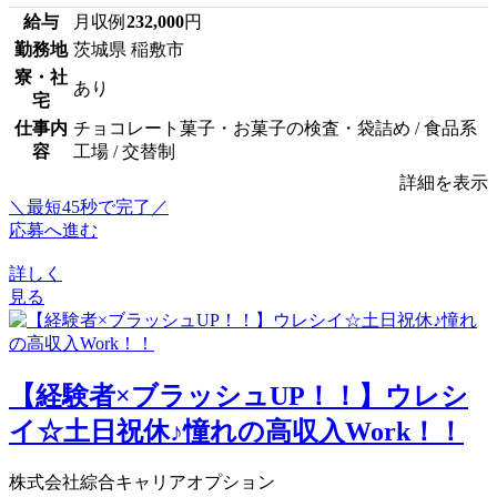
給与
月収例
232,000
円
勤務地
茨城県 稲敷市
寮・社
あり
宅
仕事内
チョコレート菓子・お菓子の検査・袋詰め / 食品系
容
工場 / 交替制
詳細を表示
＼最短45秒で完了／
応募へ進む
詳しく
見る
【経験者×ブラッシュUP！！】ウレシ
イ☆土日祝休♪憧れの高収入Work！！
株式会社綜合キャリアオプション