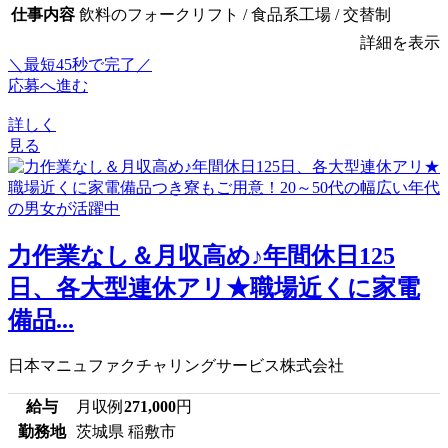
仕事内容
飲料のフォークリフト / 食品系工場 / 交替制
詳細を表示
＼最短45秒で完了／
応募へ進む
詳しく
見る
力作業なし＆月収高め♪年間休日125
日、各大型連休アリ★職場近くに家電
備品...
日本マニュファクチャリングサービス株式会社
給与
月収例
271,000
円
勤務地
茨城県 稲敷市