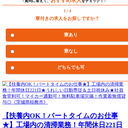
おすすめ求人
\ 質問に答えて、
をチェック！ /
1 / 4
寮付きの求人をお探しですか？
寮あり
寮なし
どちらでも可
【扶養内OK！パートタイムのお仕事
★】工場内の清掃業務！年間休日221日