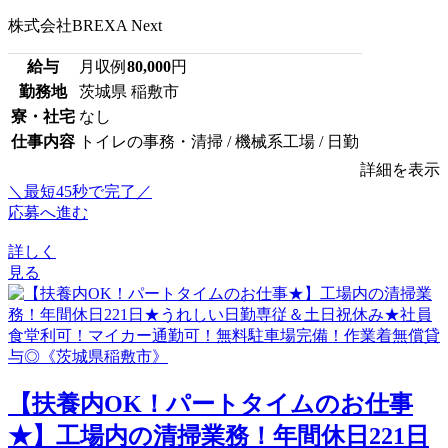
株式会社BREXA Next
給与
月収例
80,000
円
勤務地
茨城県 稲敷市
寮・社宅
なし
仕事内容
トイレの事務・清掃 / 機械系工場 / 日勤
詳細を表示
＼最短45秒で完了／
応募へ進む
詳しく
見る
【扶養内OK！パートタイムのお仕事
★】工場内の清掃業務！年間休日221日