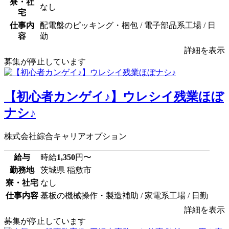
寮・社
なし
宅
仕事内
配電盤のピッキング・梱包 / 電子部品系工場 / 日
容
勤
詳細を表示
募集が停止しています
【初心者カンゲイ♪】ウレシイ残業ほぼ
ナシ♪
株式会社綜合キャリアオプション
給与
時給
1,350
円〜
勤務地
茨城県 稲敷市
寮・社宅
なし
仕事内容
基板の機械操作・製造補助 / 家電系工場 / 日勤
詳細を表示
募集が停止しています