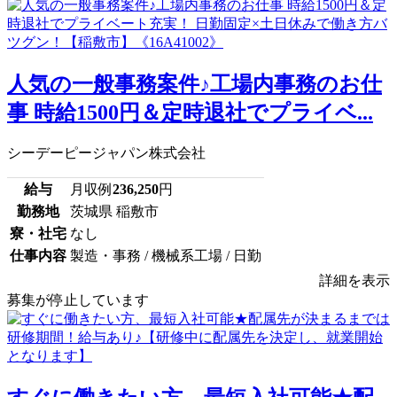
人気の一般事務案件♪工場内事務のお仕
事 時給1500円＆定時退社でプライベ...
シーデーピージャパン株式会社
給与
月収例
236,250
円
勤務地
茨城県 稲敷市
寮・社宅
なし
仕事内容
製造・事務 / 機械系工場 / 日勤
詳細を表示
募集が停止しています