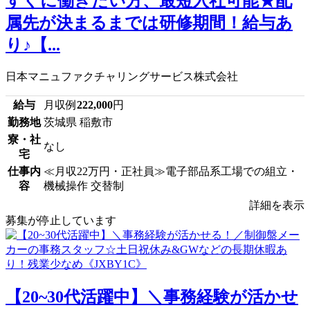
すぐに働きたい方、最短入社可能★配
属先が決まるまでは研修期間！給与あ
り♪【...
日本マニュファクチャリングサービス株式会社
給与
月収例
222,000
円
勤務地
茨城県 稲敷市
寮・社
なし
宅
仕事内
≪月収22万円・正社員≫電子部品系工場での組立・
容
機械操作 交替制
詳細を表示
募集が停止しています
【20~30代活躍中】＼事務経験が活かせ