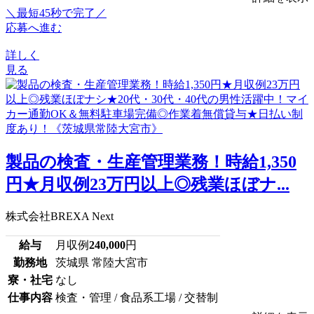
＼最短45秒で完了／
応募へ進む
詳しく
見る
製品の検査・生産管理業務！時給1,350
円★月収例23万円以上◎残業ほぼナ...
株式会社BREXA Next
給与
月収例
240,000
円
勤務地
茨城県 常陸大宮市
寮・社宅
なし
仕事内容
検査・管理 / 食品系工場 / 交替制