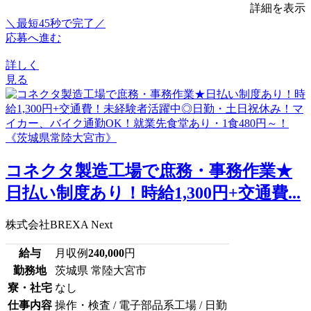
詳細を表示
＼最短45秒で完了／
応募へ進む
詳しく
見る
コネクタ製造工場で庶務・事務作業★
日払い制度あり！時給1,300円+交通費...
株式会社BREXA Next
給与
月収例
240,000
円
勤務地
茨城県 常陸大宮市
寮・社宅
なし
仕事内容
操作・検査 / 電子部品系工場 / 日勤