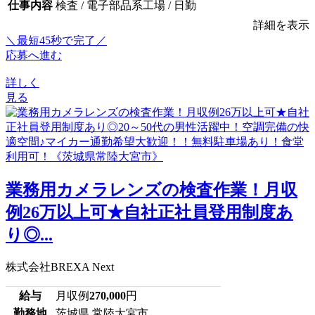
仕事内容
検査 / 電子部品系工場 / 日勤
詳細を表示
＼最短45秒で完了／
応募へ進む
詳しく
見る
業務用カメラレンズの検査作業！月収
例26万以上可★自社正社員登用制度あ
り◎...
株式会社BREXA Next
給与
月収例
270,000
円
勤務地
茨城県 常陸大宮市