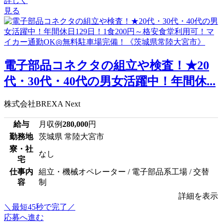
詳しく
見る
電子部品コネクタの組立や検査！★20
代・30代・40代の男女活躍中！年間休...
株式会社BREXA Next
給与
月収例
280,000
円
勤務地
茨城県 常陸大宮市
寮・社
なし
宅
仕事内
組立・機械オペレーター / 電子部品系工場 / 交替
容
制
詳細を表示
＼最短45秒で完了／
応募へ進む