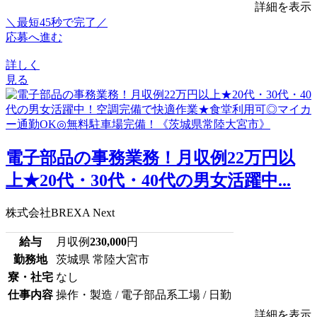
詳細を表示
＼最短45秒で完了／
応募へ進む
詳しく
見る
電子部品の事務業務！月収例22万円以
上★20代・30代・40代の男女活躍中...
株式会社BREXA Next
給与
月収例
230,000
円
勤務地
茨城県 常陸大宮市
寮・社宅
なし
仕事内容
操作・製造 / 電子部品系工場 / 日勤
詳細を表示