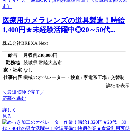
医療用カメラレンズの道具製造！時給
1,400円★未経験活躍中◎20～50代...
株式会社BREXA Next
給与
月収例
230,000
円
勤務地
茨城県 常陸大宮市
寮・社宅
なし
仕事内容
機械のオペレーター・検査 / 家電系工場 / 交替制
詳細を表示
＼最短45秒で完了／
応募へ進む
詳しく
見る