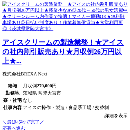
アイスクリームの製造業務！★アイス
の社内割引販売あり★月収例26万円以
上★...
株式会社BREXA Next
給与
月収例
270,000
円
勤務地
茨城県 常陸大宮市
寮・社宅
なし
仕事内容
アイスの操作・製造 / 食品系工場 / 交替制
詳細を表示
＼最短45秒で完了／
応募へ進む