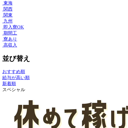
東海
関西
関東
九州
即入寮OK
期間工
寮あり
高収入
並び替え
おすすめ順
給与が高い順
新着順
スペシャル