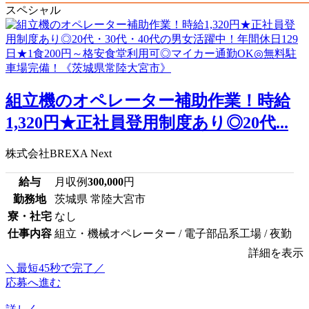
スペシャル
組立機のオペレーター補助作業！時給
1,320円★正社員登用制度あり◎20代...
株式会社BREXA Next
給与
月収例
300,000
円
勤務地
茨城県 常陸大宮市
寮・社宅
なし
仕事内容
組立・機械オペレーター / 電子部品系工場 / 夜勤
詳細を表示
＼最短45秒で完了／
応募へ進む