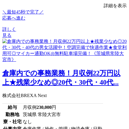
詳細を表示
＼最短45秒で完了／
応募へ進む
詳しく
見る
倉庫内での事務業務！月収例22万円以
上★残業少なめ◎20代・30代・40代...
株式会社BREXA Next
給与
月収例
230,000
円
勤務地
茨城県 常陸大宮市
寮・社宅
なし
仕事内容
倉庫作業 / 操作・管理 / 物流倉庫 / 日勤