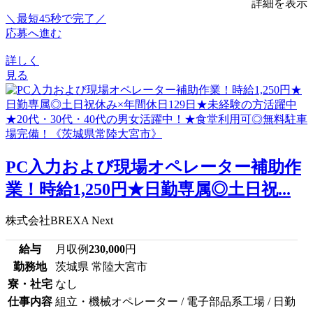
詳細を表示
＼最短45秒で完了／
応募へ進む
詳しく
見る
PC入力および現場オペレーター補助作
業！時給1,250円★日勤専属◎土日祝...
株式会社BREXA Next
給与
月収例
230,000
円
勤務地
茨城県 常陸大宮市
寮・社宅
なし
仕事内容
組立・機械オペレーター / 電子部品系工場 / 日勤