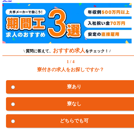
おすすめ求人
\ 質問に答えて、
をチェック！ /
1 / 4
寮付きの求人をお探しですか？
寮あり
寮なし
どちらでも可