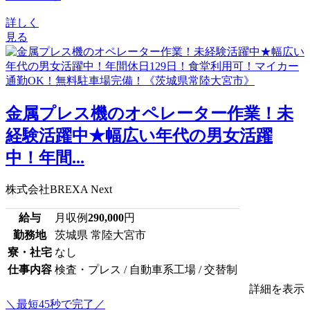
詳しく
見る
金属プレス機のオペレーター作業！未
経験活躍中★幅広い年代の男女活躍
中！年間...
株式会社BREXA Next
給与
月収例
290,000
円
勤務地
茨城県 常陸大宮市
寮・社宅
なし
仕事内容
検査・プレス / 自動車系工場 / 交替制
詳細を表示
＼最短45秒で完了／