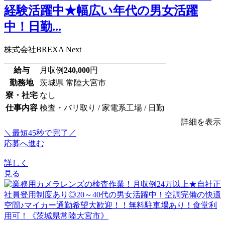
経験活躍中★幅広い年代の男女活躍
中！日勤...
株式会社BREXA Next
給与
月収例
240,000
円
勤務地
茨城県 常陸大宮市
寮・社宅
なし
仕事内容
検査・バリ取り / 家電系工場 / 日勤
詳細を表示
＼最短45秒で完了／
応募へ進む
詳しく
見る