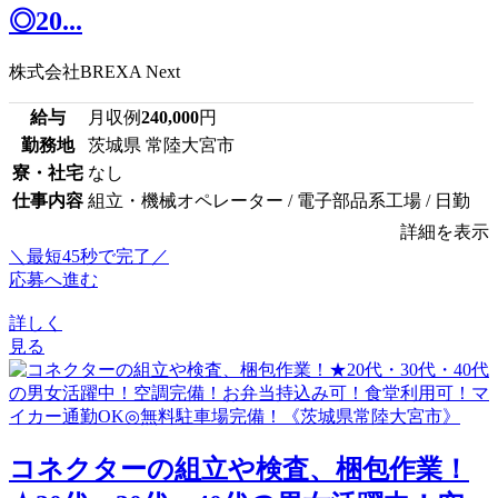
◎20...
株式会社BREXA Next
給与
月収例
240,000
円
勤務地
茨城県 常陸大宮市
寮・社宅
なし
仕事内容
組立・機械オペレーター / 電子部品系工場 / 日勤
詳細を表示
＼最短45秒で完了／
応募へ進む
詳しく
見る
コネクターの組立や検査、梱包作業！