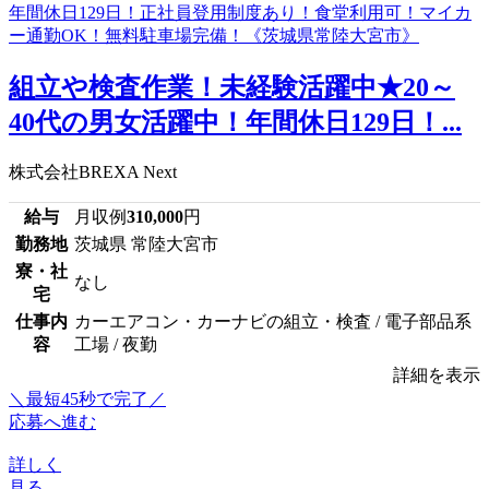
組立や検査作業！未経験活躍中★20～
40代の男女活躍中！年間休日129日！...
株式会社BREXA Next
給与
月収例
310,000
円
勤務地
茨城県 常陸大宮市
寮・社
なし
宅
仕事内
カーエアコン・カーナビの組立・検査 / 電子部品系
容
工場 / 夜勤
詳細を表示
＼最短45秒で完了／
応募へ進む
詳しく
見る