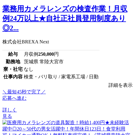
業務用カメラレンズの検査作業！月収
例24万以上★自社正社員登用制度あり
◎2...
株式会社BREXA Next
給与
月収例
250,000
円
勤務地
茨城県 常陸大宮市
寮・社宅
なし
仕事内容
検査・バリ取り / 家電系工場 / 日勤
詳細を表示
＼最短45秒で完了／
応募へ進む
詳しく
見る