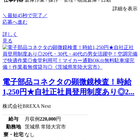
詳細を表示
＼最短45秒で完了／
応募へ進む
詳しく
見る
電子部品コネクタの顕微鏡検査！時給
1,250円★自社正社員登用制度あり◎2...
株式会社BREXA Next
給与
月収例
220,000
円
勤務地
茨城県 常陸大宮市
寮・社宅
なし