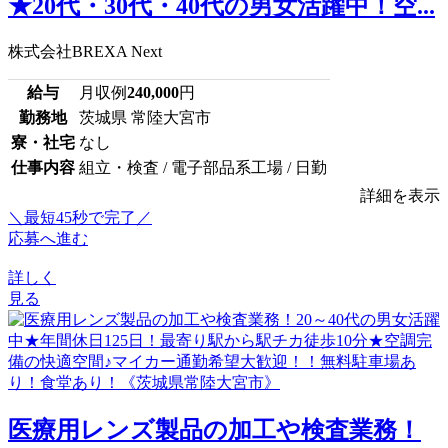
★20代・30代・40代の男女活躍中！空...
株式会社BREXA Next
給与
月収例
240,000
円
勤務地
茨城県 常陸大宮市
寮・社宅
なし
仕事内容
組立・検査 / 電子部品系工場 / 日勤
詳細を表示
＼最短45秒で完了／
応募へ進む
詳しく
見る
医療用レンズ製品の加工や検査業務！