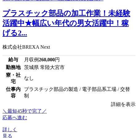
プラスチック部品の加工作業！未経験
活躍中★幅広い年代の男女活躍中！稼
げる2...
株式会社BREXA Next
給与
月収例
260,000
円
勤務地
茨城県 常陸大宮市
寮・社
なし
宅
仕事内
プラスチック部品の製造 / 電子部品系工場 / 交替
容
制
詳細を表示
＼最短45秒で完了／
応募へ進む
詳しく
見る