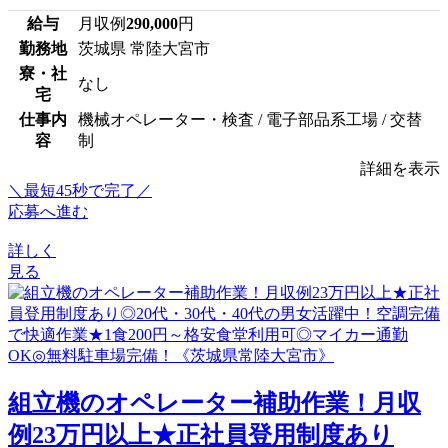
給与
月収例
290,000
円
勤務地
茨城県 常陸大宮市
寮・社
なし
宅
仕事内
機械オペレーター・検査 / 電子部品系工場 / 交替
容
制
詳細を表示
＼最短45秒で完了／
応募へ進む
詳しく
見る
組立機のオペレーター補助作業！月収
例23万円以上★正社員登用制度あり