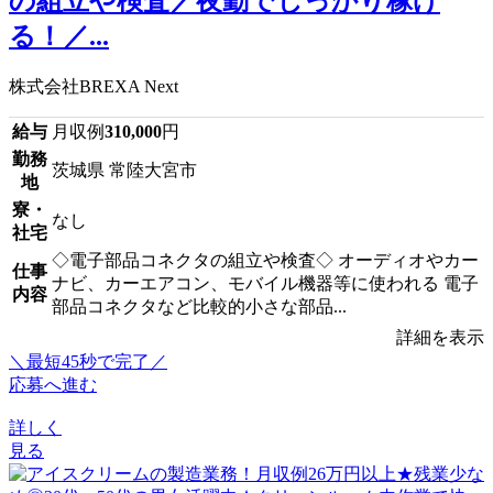
の組立や検査／夜勤でしっかり稼げ
る！／...
株式会社BREXA Next
給与
月収例
310,000
円
勤務
茨城県 常陸大宮市
地
寮・
なし
社宅
◇電子部品コネクタの組立や検査◇ オーディオやカー
仕事
ナビ、カーエアコン、モバイル機器等に使われる 電子
内容
部品コネクタなど比較的小さな部品...
詳細を表示
＼最短45秒で完了／
応募へ進む
詳しく
見る