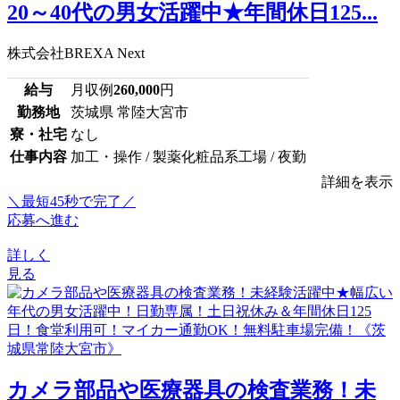
20～40代の男女活躍中★年間休日125...
株式会社BREXA Next
給与
月収例
260,000
円
勤務地
茨城県 常陸大宮市
寮・社宅
なし
仕事内容
加工・操作 / 製薬化粧品系工場 / 夜勤
詳細を表示
＼最短45秒で完了／
応募へ進む
詳しく
見る
カメラ部品や医療器具の検査業務！未