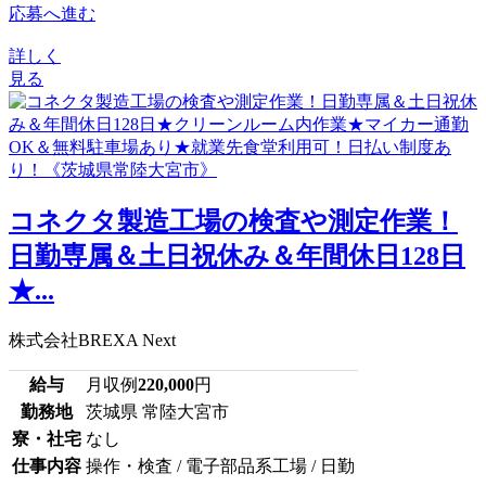
応募へ進む
詳しく
見る
コネクタ製造工場の検査や測定作業！
日勤専属＆土日祝休み＆年間休日128日
★...
株式会社BREXA Next
給与
月収例
220,000
円
勤務地
茨城県 常陸大宮市
寮・社宅
なし
仕事内容
操作・検査 / 電子部品系工場 / 日勤