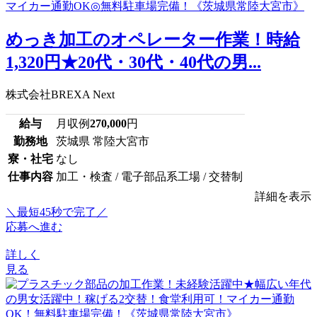
めっき加工のオペレーター作業！時給
1,320円★20代・30代・40代の男...
株式会社BREXA Next
給与
月収例
270,000
円
勤務地
茨城県 常陸大宮市
寮・社宅
なし
仕事内容
加工・検査 / 電子部品系工場 / 交替制
詳細を表示
＼最短45秒で完了／
応募へ進む
詳しく
見る