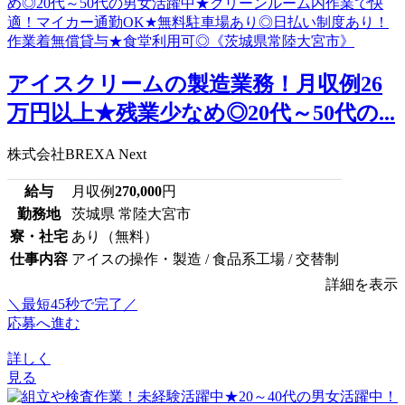
アイスクリームの製造業務！月収例26
万円以上★残業少なめ◎20代～50代の...
株式会社BREXA Next
給与
月収例
270,000
円
勤務地
茨城県 常陸大宮市
寮・社宅
あり（無料）
仕事内容
アイスの操作・製造 / 食品系工場 / 交替制
詳細を表示
＼最短45秒で完了／
応募へ進む
詳しく
見る