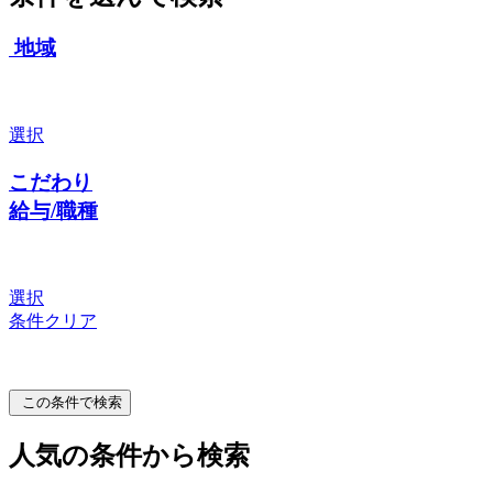
地域
選択
こだわり
給与/職種
選択
条件クリア
この条件で検索
人気の条件から検索