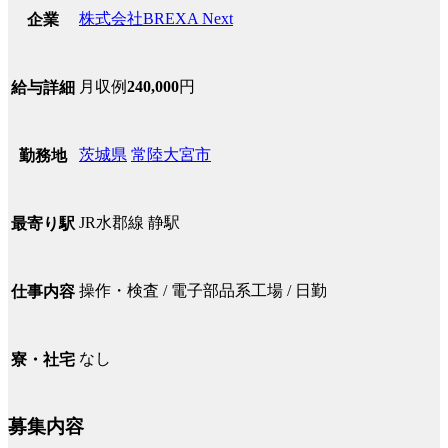
株式会社BREXA Next
企業
月収例
240,000
円
給与詳細
茨城県
常陸大宮市
勤務地
JR水郡線 静駅
最寄り駅
操作・検査 / 電子部品系工場 / 日勤
仕事内容
なし
寮・社宅
募集内容