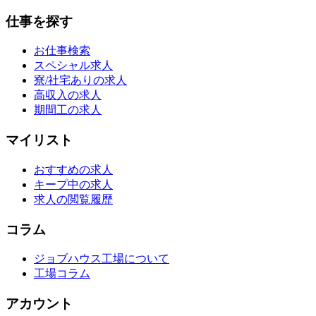
仕事を探す
お仕事検索
スペシャル求人
寮/社宅ありの求人
高収入の求人
期間工の求人
マイリスト
おすすめの求人
キープ中の求人
求人の閲覧履歴
コラム
ジョブハウス工場について
工場コラム
アカウント