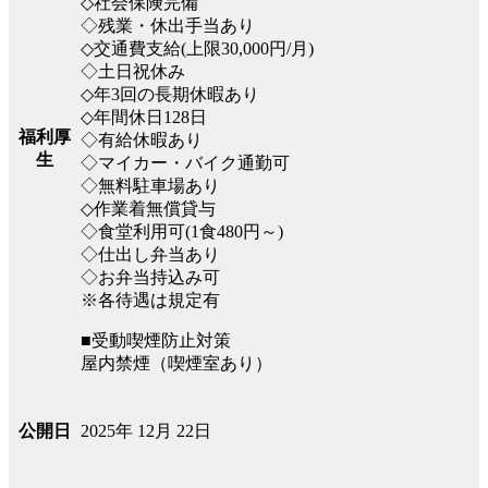
◇社会保険完備
◇残業・休出手当あり
◇交通費支給(上限30,000円/月)
◇土日祝休み
◇年3回の長期休暇あり
◇年間休日128日
福利厚
◇有給休暇あり
生
◇マイカー・バイク通勤可
◇無料駐車場あり
◇作業着無償貸与
◇食堂利用可(1食480円～)
◇仕出し弁当あり
◇お弁当持込み可
※各待遇は規定有
■受動喫煙防止対策
屋内禁煙（喫煙室あり）
2025年 12月 22日
公開日