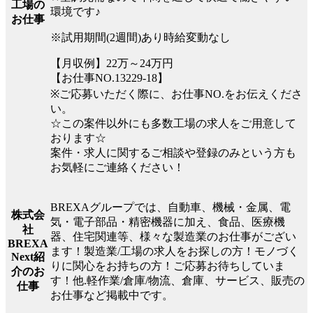
工場の
環境です♪
お仕事
※試用期間(2週間)あり時給変動なし
【月収例】22万～24万円
【お仕事NO.13229-18】
※ご応募いただく際に、お仕事NO.をお伝えくださ
い。
☆この案件以外にも多数工場の求人をご用意して
おります☆
案件・求人に関するご相談や登録のみという方も
お気軽にご連絡ください！
BREXAグループでは、自動車、機械・金属、電
株式会
気・電子部品・精密機器に加え、食品、医療機
社
器、住宅関連等、様々な製造業のお仕事がござい
BREXA
ます！製造業/工場の求人をお探しの方！モノづく
Next紹
りに関心をお持ちの方！ご応募お待ちしていま
介のお
す！他.軽作業/倉庫/物流、倉庫、サービス、販売の
仕事
お仕事など掲載中です。